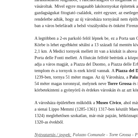
vásároltak. Mivel egyre magasabb lakótornyokat építettek a
gazdagságukat fitogtató családok, ezért egyszer, az esetlege
rendeletbe adták, hogy az új városháza tornyánál nem épít
ban a város belefáradt a belső viszályokba és önként Firen
A legtöbben a 2-es parkoló felöl lépnek be, ez a Porta san
Körbe is lehet egyébként sétálni a 13 századi fal mentén kí
2,1 km. A Medici tornyok mellett itt van a közkút is ahova l
Porta delle Fonti mellett. A főutcán felfelé beérünk a köz
adja a város magját, a Piazza del Duomo, a Piazza delle Erb
templom és a tornyok is ezek körül vannak. A
Piazza del
1239-ben, tornya 51 méter magas. Az új Városháza, a
Pala
54 méter magas toronnyal, melynek neve
Torre Grossa
és 
körbetekinteni a gyönyörű és érdekes városkán és az azt kö
A városháza épületében működik a
Museo Civico
, ahol má
a sienai Lippo Memmi (1285-1361) 1317-ben készült Maes
1324) meglehetősen szokatlan, már-már pajzán, hétköznapi 
1320-as évekből.
Nyitvatartás /
jegyek:
Palazzo Comunale - Torre Grossa - P