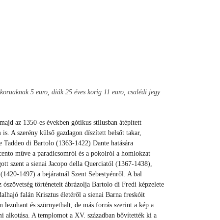
koruaknak 5 euro, diák 25 éves korig 11 euro, csalédi jegy
 majd az 1350-es években gótikus stílusban átépített
s. A szerény külső gazdagon díszített belsőt takar,
e Taddeo di Bartolo (1363-1422) Dante hatására
recento műve a paradicsomról és a pokolról a homlokzat
gott szent a sienai Jacopo della Querciatól (1367-1438),
(1420-1497) a bejáratnál Szent Sebestyénről. A bal
z ószövetség történeteit ábrázolja Bartolo di Fredi képzelete
alhajó falán Krisztus életéről a sienai Barna freskóit
n lezuhant és szörnyethalt, de más forrás szerint a kép a
i alkotása. A templomot a XV. században bővítették ki a