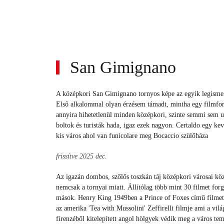
San Gimignano
A középkori San Gimignano tornyos képe az egyik legismer
Első alkalommal olyan érzésem támadt, mintha egy filmforga
annyira hihetetlenül minden középkori, szinte semmi sem ut
boltok és turisták hada, igaz ezek nagyon. Certaldo egy ke
kis város ahol van funicolare meg Bocaccio szülőháza
frissítve 2025 dec.
Az igazán dombos, szőlős toszkán táj középkori városai k
nemcsak a tornyai miatt.
Állítólag több mint 30 filmet for
mások. Henry King 1949ben a Prince of Foxes című filmet f
az amerika 'Tea with Mussolini' Zeffirelli filmje ami a vilá
firenzéből kitelepített angol hölgyek védik meg a város tem