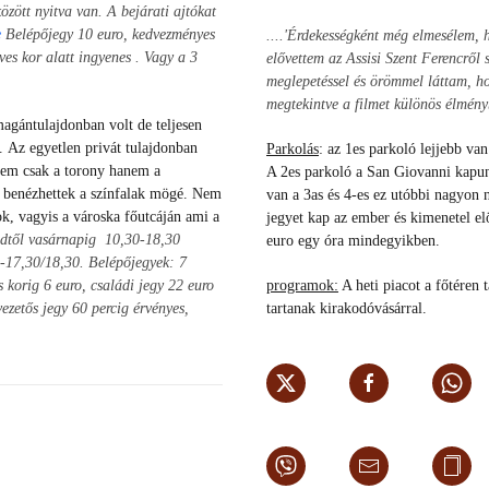
özött nyitva van. A bejárati ajtókat
e
Belépőjegy 10 euro, kedvezményes
....'Érdekességként még elmesélem,
éves kor alatt ingyenes
. Vagy a 3
elővettem az Assisi Szent Ferencről 
meglepetéssel és örömmel láttam, ho
megtekintve a filmet különös élmény
agántulajdonban volt de teljesen
).
Az egyetlen privát tulajdonban
Parkolás
: az 1es parkoló lejjebb van
Nem csak a torony hanem a
A 2es parkoló a San Giovanni kapuná
t- benézhettek a színfalak mögé. Nem
van a 3as és 4-es ez utóbbi nagyon 
ok, vagyis a városka főutcáján ami a
jegyet kap az ember és kimenetel elö
eddtől vasárnapig 10,30-18,30
euro egy óra mindegyikben.
0-17,30/18,30. Belépőjegyek: 7
korig 6 euro, családi jegy 22 euro
programok:
A heti piacot a főtéren 
vezetős jegy 60 percig érvényes,
tartanak kirakodóvásárral.