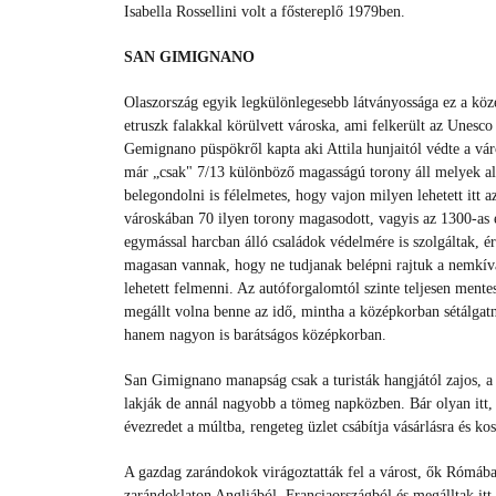
Isabella Rossellini volt a főstereplő 1979ben.
SAN GIMIGNANO
Olaszország egyik legkülönlegesebb látványossága ez a közé
etruszk falakkal körülvett városka, ami felkerült az Unesco 
Gemignano püspökről kapta aki Attila hunjaitól védte a vá
már „csak" 7/13 különböző magasságú torony áll melyek a
belegondolni is félelmetes, hogy vajon milyen lehetett itt a
városkában 70 ilyen torony magasodott, vagyis az 1300-as
egymással harcban álló családok védelmére is szolgáltak, é
magasan vannak, hogy ne tudjanak belépni rajtuk a nemkívá
lehetett felmenni. Az autóforgalomtól szinte teljesen mente
megállt volna benne az idő, mintha a középkorban sétálga
hanem nagyon is barátságos középkorban.
San Gimignano manapság csak a turisták hangjától zajos, a
lakják de annál nagyobb a tömeg napközben. Bár olyan itt,
évezredet a múltba, rengeteg üzlet csábítja vásárlásra és kos
A gazdag zarándokok virágoztatták fel a várost, ők Rómába
zarándoklaton Angliából, Franciaországból és megálltak itt is