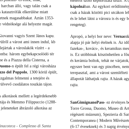
életéről szóló képsorozata díszit. A
 harcban álló, vagy talán csak a
kápolná
ban. Az egykori erődítmén
s katasztrófák elkerülése miatt
csak a házak közötti pici utcákon le
hetnek magasabbakat. Aztán 1353-
és
le lehet látni a városra is és egy
ze védnöksége alá helyezte magát.
rengeteg).
 Giovanni vagyis Szent János kapu.
Apropó, a helyi bor neve:
Vernacci
vülről a várost ami innen indul, kb
alapja jó pár helyi ételnek is.
Az idő
ejártak a városlakók vízért - a
fazekas-, kovács-, és keramikus mes
pontba: három egybekapcsolódó tér
is. Ez utóbbinak köszönhetően a fő
e és a Piazza della Cisterna, a
és kerámia boltok, tehát ne várjatok
 Duomo
-n épült fel a régi városháza
egyszer bent van egy pincében, nem
zzo del Poppolo
, 1300 körül épült,
terepasztal, ami a várost szemlélte
izgalmas felmenni a tetejére és
állapotát láthatjuk rajta. A házak a
rülvevő csodálatos toszkán tájon.
rajta.
s alkotások mellett a legérdekesebb
tája és Memmo Filippuccio (1288-
SanGimignanoPass-
ez érvényes b
jeleneteket ábrázoló alkotása az
Torre Grossa, Duomo, Museo di Arte
régészeti múzeum), Spezieria di San
Contemporanea ( Modern Művészete
inacoteca - Complesso di Santa
(6-17 éveseknek) és 3 napig érvénye