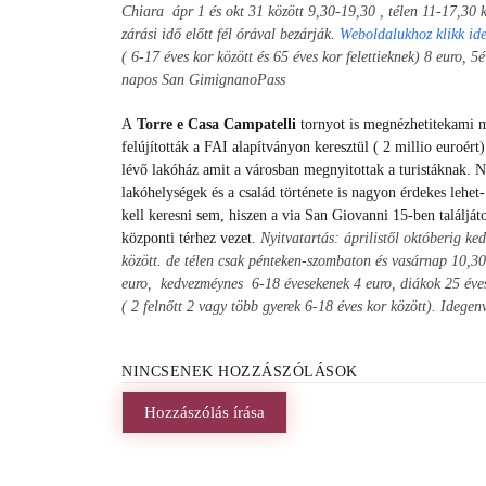
Chiara ápr 1 és okt 31 között 9,30-19,30 , télen 11-17,30 k
zárási idő előtt fél órával bezárják.
Weboldalukhoz klikk id
( 6-17 éves kor között és 65 éves kor felettieknek) 8 euro, 5
napos San GimignanoPass
A
Torre e
Casa Campatelli
tornyot is megnézhetitekami m
felújították a FAI alapítványon keresztül ( 2 millio euroért
lévő lakóház amit a városban megnyitottak a turistáknak. 
lakóhelységek és a család története is nagyon érdekes lehe
kell keresni sem, hiszen a via San Giovanni 15-ben találját
központi térhez vezet.
Nyitvatartás: áprilistől októberig k
között. de télen csak pénteken-szombaton és vasárnap 10,3
euro, kedvezméynes 6-18 évesekenek 4 euro, diákok 25 éves 
( 2 felnőtt 2 vagy több gyerek 6-18 éves kor között). Idegen
NINCSENEK HOZZÁSZÓLÁSOK
Hozzászólás írása