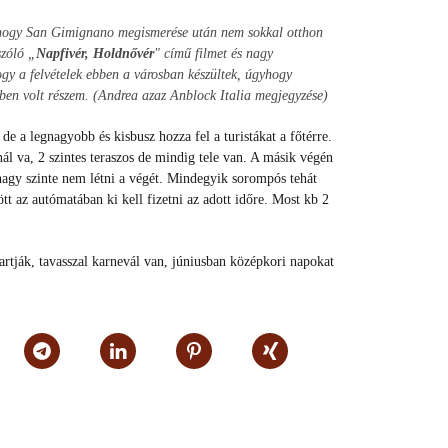
 hogy San Gimignano megismerése után nem sokkal otthon
szóló „
Napfivér, Holdnővér
" című filmet és nagy
gy a felvételek ebben a városban készültek, úgyhogy
ben volt részem. (Andrea azaz Anblock Italia megjegyzése)
 de a legnagyobb és kisbusz hozza fel a turistákat a főtérre.
l va, 2 szintes teraszos de mindig tele van. A másik végén
nagy szinte nem létni a végét. Mindegyik sorompós tehát
tt az autómatában ki kell fizetni az adott időre. Most kb 2
tartják, tavasszal karnevál van, júniusban középkori napokat