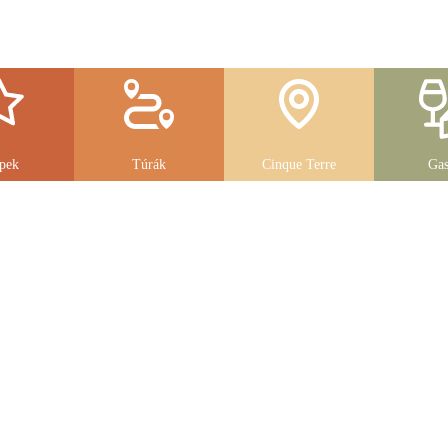
pek
Túrák
Cinque Terre
Gas