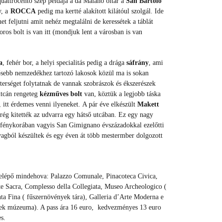
 quattrocento szép példája a da Maiano oltár a
San Bartolo
y, a
ROCCA
pedig ma kertté alakított kilátóul szolgál. Ide
het feljutni amit nehéz megtalálni de keressétek a táblát
 boros bolt is van itt (mondjuk lent a városban is van
a
, fehér bor, a helyi specialitás pedig a drága
sáfrány
, ami
sebb nemzedékhez tartozó lakosok közül ma is sokan
terséget folytatnak de vannak szobrászok és ékszerészek
utcán rengeteg
kézműves bolt
van, köztük a legjobb táska
, itt érdemes venni ilyeneket. A pár éve elkészült
Makett
rég kitették az udvarra egy hátső utcában. Ez egy nagy
ti fénykorában vagyis San Gimignano évszázadokkal ezelőtti
gyagból készültek és egy éven át több mestermber dolgozott
elépő mindehova: Palazzo Comunale, Pinacoteca Civica,
 Sacra, Complesso della Collegiata, Museo Archeologico (
ta Fina ( fűszernövények tára), Galleria d’Arte Moderna e
k múzeuma). A pass ára 16 euro, kedvezményes 13 euro
s.