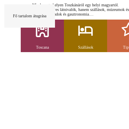
Minden egy helyen Toszkánáról egy helyi magyartól.
Nemcsak a híres látnivalók, hanem szállások, múzeumok és
parkolás, strandok és gasztronomia....
Fő tartalom átugrása
Toscana
Szállások
Tip