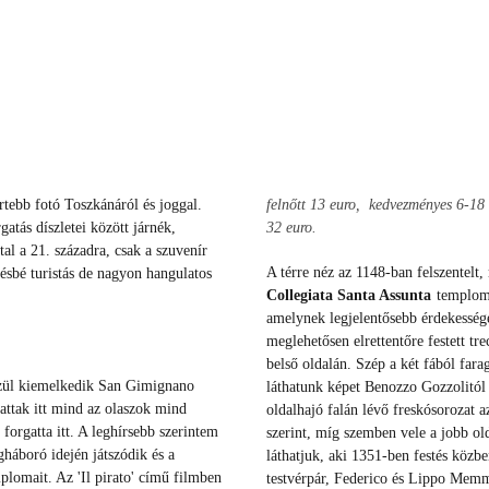
tebb fotó Toszkánáról és joggal.
felnőtt 13 euro, kedvezményes 6-18 
tás díszletei között járnék,
32 euro.
al a 21. századra, csak a szuvenír
A térre néz az 1148-ban felszentelt,
vésbé turistás de nagyon hangulatos
Collegiata Santa Assunta
templom i
amelynek legjelentősebb érdekesség
meglehetősen elrettentőre festett t
belső oldalán. Szép a két fából fara
özül kiemelkedik San Gimignano
láthatunk képet Benozzo Gozzolitól 
gattak itt mind az olaszok mind
oldalhajó falán lévő freskósorozat a
orgatta itt. A leghírsebb szerintem
szerint, míg szemben vele a jobb old
gháboró idején játszódik és a
láthatjuk, aki 1351-ben festés közbe
plomait. Az 'Il pirato' című filmben
testvérpár, Federico és Lippo Memm