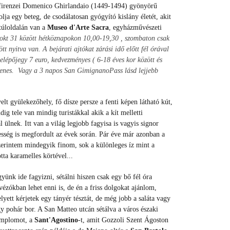
 a firenzei Domenico Ghirlandaio (1449-1494) gyönyörű
ja egy beteg, de csodálatosan gyógyító kislány életét, akit
 túloldalán van a
Museo d'Arte Sacra
, egyházművészeti
 okt 31 között hétköznapokon 10,00-19,30 , szombaton csak
t nyitva van. A bejárati ajtókat zárási idő előtt fél órával
lépőjegy 7 euro, kedvezményes ( 6-18 éves kor között és
yenes.
Vagy a 3 napos San GimignanoPass lásd lejjebb
lt gyülekezőhely, fő dísze persze a fenti képen látható kút,
ndig tele van mindig turistákkal akik a kít melletti
l ülnek. Itt van a világ legjobb fagyisa is vagyis signor
sség is megfordult az évek során. Pár éve már azonban a
 szerintem mindegyik finom, sok a különleges íz mint a
tta karamelles körtével...
yünk ide fagyizni, sétálni hiszen csak egy bő fél óra
vézókban lehet enni is, de én a friss dolgokat ajánlom,
elyett kérjetek egy tányér tésztát, de még jobb a saláta vagy
gy pohár bor. A San Matteo utcán sétálva a város északi
templomot, a
Sant'Agostino
-t, amit Gozzoli Szent Ágoston