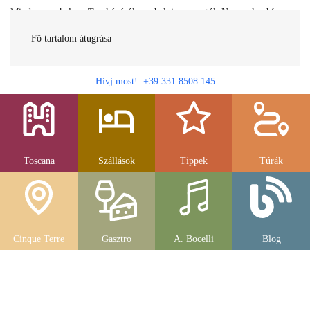
Minden egy helyen Toszkánáról egy helyi magyartól. Nemcsak a híres
látnivalók, hanem szállások, múzeumok és parkolás, strandok és
gasztronomia....
Fő tartalom átugrása
Hívj most! +39 331 8508 145
Toscana
Szállások
Tippek
Túrák
Cinque Terre
Gasztro
A. Bocelli
Blog