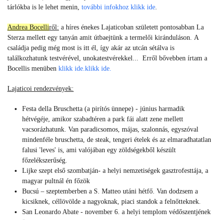
tárlókba is le lehet menin,
további infokhoz klikk
ide
.
Andrea Bocelli
ről:
a híres énekes Lajaticoban született pontosabban La
Sterza mellett egy tanyán amit útbaejtünk a termelői kiránduláson. A
családja pedig még most is itt él, így akár az utcán sétálva is
találkozhatunk testvérével, unokatestvérekkel... Erről bővebben írtam a
Bocellis menüben
klikk ide.klikk ide.
Lajaticoi rendezvények:
Festa della Bruschetta (a pirítós ünnepe) - június harmadik
hétvégéje, amikor szabadtéren a park fái alatt zene mellett
vacsorázhatunk. Van paradicsomos, májas, szalonnás, egyszóval
mindenféle bruschetta, de steak, tengeri ételek és az elmaradhatatlan
falusi 'leves' is, ami valójában egy zöldségekből készült
főzelékszerűség.
Lijke szept első szombatján- a helyi nemzetiségek gasztrofesttája, a
magyar pultnál én főzök
Bucsú – szeptemberben a S. Matteo utáni hétfő. Van dodzsem a
kicsiknek, céllövölde a nagyoknak, piaci standok a felnőtteknek.
San Leonardo Abate - november 6. a helyi templom védőszentjének