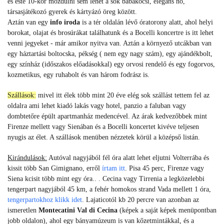
és este 10-kor mozdulni sem lehet a sok babakocsi, elegáns nő,
társasjátékozó gyerek és kártyázó öreg között.
Aztán van egy
info iroda
is a tér oldalán lévő óratorony alatt, ahol helyi
borokat, olajat és brosúrákat találhatunk és a Bocelli koncertre is itt lehet
venni jegyeket - már amikor nyitva van. Aztán a környező utcákban van
egy háztartási boltocska, pékség ( nem egy nagy szám), egy ajándékbolt,
egy színház (időszakos előadásokkal) egy orvosi rendelő és egy fogorvos,
kozmetikus, egy ruhabolt és van három fodrász is.
Szállások:
mivel itt élek több mint 20 éve elég sok szállást tettem fel az
oldalra ami lehet kiadó lakás vagy hotel, panzio a faluban vagy
dombtetőre épült apartmanház medencével. Az árak kedvezőbbek mint
Firenze mellett vagy Sienában és a Bocelli koncertet kivéve teljesen
nyugis az élet. A szállások menüben nézzetek körül a középső listán.
Kirándulások:
Autóval nagyjából fél óra alatt lehet eljutni Volterrába és
kissit több San Gimignano, erről
írtam itt
. Pisa 45 perc, Firenze vagy
Siena kcisit több mint egy óra.. . Cecina vagy Tirrenia a legközelebbi
tengerpart nagyjából 45 km, a fehér homokos strand Vada mellett 1 óra,
tengerpartokhoz klikk idet
. Lajaticotól kb 20 percre van azonban az
ismeretlen
Montecatini Val di Cecina
(képek a saját képek menüpontban
jobb oldalon), ahol egy bányamúzeum is van kőzetmintákkal, és a