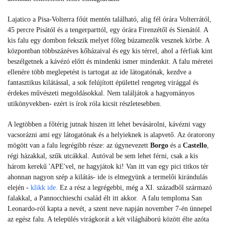
Lajatico a Pisa-Volterra főút mentén található, alig fél órára Volterrától,
45 percre Pisától és a tengerparttól, egy órára Firenzétől és Sienától. A
kis falu egy dombon fekszik melyet főleg búzamezők vesznek körbe. A
központban többszázéves kőházaival és egy kis térrel, ahol a férfiak kint
beszélgetnek a kávézó előtt és mindenki ismer mindenkit. A falu méretei
ellenére több meglepetést is tartogat az ide látogatónak, kezdve a
fantasztikus kilátással, a sok felújított épülettel rengeteg virággal és
érdekes művészeti megoldásokkal. Nem találjátok a hagyományos
utikönyvekben- ezért is írok róla kicsit részletesebben.
A legtöbben a főtérig jutnak hiszen itt lehet bevásárolni, kávézni vagy
vacsorázni ami egy látogatónak és a helyieknek is alapvető. Az óratorony
mögött van a falu legrégibb része: az úgynevezett
Borgo
és a
Castello
,
régi házakkal, szűk utcákkal. Autóval be sem lehet férni, csak a kis
három kerekű 'APE'vel, ne hagyjátok ki! Van itt van egy pici titkos tér
ahonnan nagyon szép a kilátás- ide is elmegyünk a termelői kirándulás
elején -
klikk ide.
Ez a rész a legrégebbi, még a XI. századből származó
falakkal, a Pannocchieschi család élt itt akkor. A falu temploma San
Leonardo-ról kapta a nevét, a szent neve napján november 7-én ünnepel
az egész falu. A település virágkorát a két világháború között élte azóta