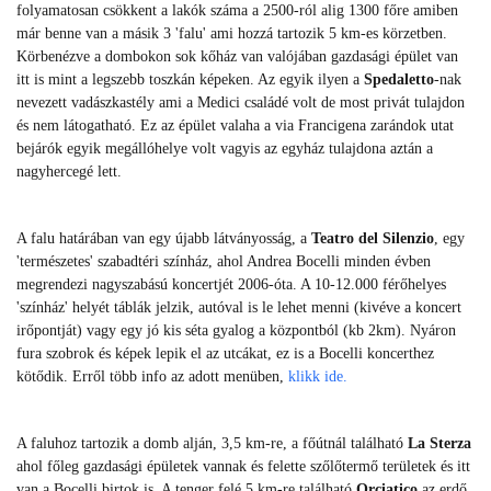
folyamatosan csökkent a lakók száma a 2500-ról alig 1300 főre amiben
már benne van a másik 3 'falu' ami hozzá tartozik 5 km-es körzetben.
Körbenézve a dombokon sok kőház van valójában gazdasági épület van
itt is mint a legszebb toszkán képeken. Az egyik ilyen a
Spedaletto
-nak
nevezett vadászkastély ami a Medici családé volt de most privát tulajdon
és nem látogatható. Ez az épület valaha a via Francigena zarándok utat
bejárók egyik megállóhelye volt vagyis az egyház tulajdona aztán a
nagyhercegé lett.
A falu határában van egy újabb látványosság, a
Teatro del Silenzio
, egy
'természetes' szabadtéri színház, ahol Andrea Bocelli minden évben
megrendezi nagyszabású koncertjét 2006-óta. A 10-12.000 férőhelyes
'színház' helyét táblák jelzik, autóval is le lehet menni (kivéve a koncert
irőpontját) vagy egy jó kis séta gyalog a központból (kb 2km). Nyáron
fura szobrok és képek lepik el az utcákat, ez is a Bocelli koncerthez
kötődik. Erről több info az adott menüben,
klikk ide
.
A faluhoz tartozik a domb alján, 3,5 km-re, a főútnál található
La Sterza
ahol főleg gazdasági épületek vannak és felette szőlőtermő területek és itt
van a Bocelli birtok is. A tenger felé 5 km-re található
Orciatico
az erdő