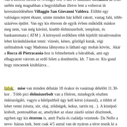
szélén még magsabban a hegyoldalban illetve lent a volterrai út
kereszteződésében
Villaggio San Giovanni Valdera
. Előbbi egy
valóságos rejtett ékszer, szinte minden ház kőből rakott, vastag falú, több-
százéves épület. Van egy kis étterem de egyik évben működik máskor
meg nem, van még kávézó, kisebb élelmiszerbolt, templom, és
bankautomata ( ATM ). A környező erdőkben több kijelölt túraútvonalon
lehet kirándulásokat tenni: vízesés, kénes, gőzölgő kutak, régi
szélmalmok vagy Madonna lábnyoma is látható egy mohás kövön,. Akár
a
Rocca di Pietracassia-
hoz is felmehetnek a bátrabbak, ami egy
elhagyatott várrom az erdő felett a dombtetőn, kb. 7 km-re. Kis gond
hogy nincsenek kitáblázva...
Infok
:
mise
van minden délután 18 órakor és vasárnap délelőtt 11.30-
kor . Több pici
élelmiszerbolt
van a főtéren, mindegyik részben
önkiszolgáló, vagyis a hűtőpultból úgy kell kérni (olaszul), a többit el
lehet venni (tészta, sör, olaj, zöldségek, keksz, tartós tej...). A középső
kisbolt, pontosabban az, amelyiket az olasz zászló színei díszítenek,
egyben egy kis
étterem
is, amit Paola és családja vezetnek- Da Nello a
neve- házias ízek, bent csak 4/5 asztal van de nyáron a térre teszik ki a