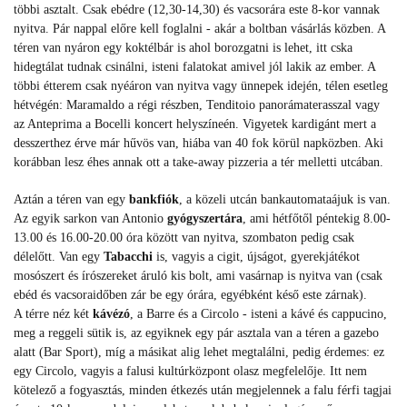
többi asztalt. Csak ebédre (12,30-14,30) és vacsorára este 8-kor vannak
nyitva. Pár nappal előre kell foglalni - akár a boltban vásárlás közben. A
téren van nyáron egy koktélbár is ahol borozgatni is lehet, itt cska
hidegtálat tudnak csinálni, isteni falatokat amivel jól lakik az ember. A
többi étterem csak nyéáron van nyitva vagy ünnepek idején, télen esetleg
hétvégén: Maramaldo a régi részben, Tenditoio panorámaterasszal vagy
az Anteprima a Bocelli koncert helyszíneén. Vigyetek kardigánt mert a
desszerthez érve már hűvös van, hiába van 40 fok körül napközben. Aki
korábban lesz éhes annak ott a take-away pizzeria a tér melletti utcában.
Aztán a téren van egy
bankfiók
, a közeli utcán bankautomataájuk is van.
Az egyik sarkon van Antonio
gyógyszertára
, ami hétfőtől péntekig 8.00-
13.00 és 16.00-20.00 óra között van nyitva, szombaton pedig csak
délelőtt. Van egy
Tabacchi
is, vagyis a cigit, újságot, gyerekjátékot
mosószert és írószereket áruló kis bolt, ami vasárnap is nyitva van (csak
ebéd és vacsoraidőben zár be egy órára, egyébként késő este zárnak).
A térre néz két
kávézó
, a Barre és a Circolo - isteni a kávé és cappucino,
meg a reggeli sütik is, az egyiknek egy pár asztala van a téren a gazebo
alatt (Bar Sport), míg a másikat alig lehet megtalálni, pedig érdemes: ez
egy Circolo, vagyis a falusi kultúrközpont olasz megfelelője. Itt nem
kötelező a fogyasztás, minden étkezés után megjelennek a falu férfi tagjai