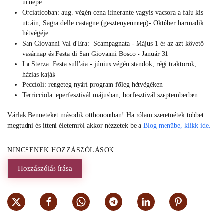
ünnepe
Orciaticoban: aug. végén cena itinerante vagyis vacsora a falu kis
utcáin, Sagra delle castagne (gesztenyeünnep)- Október harmadik
hétvégéje
San Giovanni Val d'Era: Scampagnata - Május 1 és az azt követő
vasárnap és Festa di San Giovanni Bosco - Január 31
La Sterza: Festa sull'aia - június végén standok, régi traktorok,
házias kaják
Peccioli: rengeteg nyári program főleg hétvégéken
Terricciola: eperfesztivál májusban, borfesztivál szeptemberben
Várlak Benneteket második otthonomban! Ha rólam szeretnétek többet
megtudni és itteni életemről akkor nézzetek be a
Blog menübe, klikk ide.
NINCSENEK HOZZÁSZÓLÁSOK
Hozzászólás írása