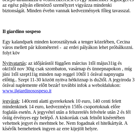
az egész pályán ellenörző személyzet vigyázza mindenki
biztonságát. Minden évebn vannak kedvezmények főleg tavasszal.
Il giardino sospeso
Egy kalandpark minden korosztálynak a tenger közelében, Cecina
város mellett pár kilométerrel - az erdei pályákon lehet próbálkozni.
folyt köv
Nyitvatartás
: az időjárástól függően március 1től május31ig és
okt1től nov 30ig csak szombaton, vasárnap és ünnepnapokon , míg
júni 1től szept11ig minden nap reggel 10től 1 órával napnyugta
előttig.. Szept 11-30 között nyitva hétköznap is du2től. A jegyiroda 3
órával naplemente előtt bezár!
további infok a weboldalukon:
www.ilgiardinosospeso.it
jegyárak
: 140centi alatti gyerekeknek 10 euro, 140 centi felett
mindenkinek 14 euro, kedvezméyn 15fős csoportoknak előre
foglalás esetén. A jegyvétel után a felszerelés felvétele után 2 és fél
óráig érvényes egy belépő. A kiskorúak csak felnőtt kiséretében
vehetnek jegyet és meehtnek be. Nem fogadnak el hitelkártyát. A
kísérők bemehetnek ingyen az erre kijejölt helyre.