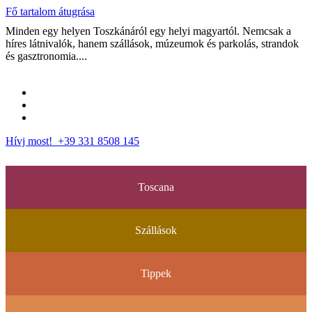
Fő tartalom átugrása
Minden egy helyen Toszkánáról egy helyi magyartól. Nemcsak a
híres látnivalók, hanem szállások, múzeumok és parkolás, strandok
és gasztronomia....
Hívj most! +39 331 8508 145
Toscana
Szállások
Tippek