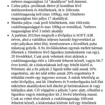
méteres magasságban 14 "akadályon" kell átmenni.
Cobra pálya -profiknak illetve jó kondiban lévő
tinédzsereknek és felnőtteknek, itt is 160centis
csuklómagasság kell (max 100kg), már 10méteres
magasságban futo pálya 17 akadállyal.
Mamba pálya- csak profi felnőtteknek, min 160centis
csuklómagassággal és max 100kg-os testsúllyal, 7méteres
magasságban lévő 3 nehéz akadály
A parkban 2011ben megnyílt a lővőpálya is SOFT-AIR
néven, ahol a valódihoz teljesen hasonló fegyverekkel az
erdei pályákon lehet lőni, természetesen a lövedékek puha
műanyag golyók. A fix lövőálásokban egymás mellett hárman
lőhetnek a 10méterre lévő figurákra (mindenkinek van egy),
20 lövedékkel. Csak azok vehetnek részt akiknek a
csuklómagassága eléri a 140centit feltarott kéznél, vagyis b6-7
éves kortól, de a kiskorúaknak kell egy felnőtt kísérő is.
Prémium: aki a fix pályán 2 figurát telibe talál annak 10%
engedmény, aki 4et talál telibe annak 20% engedmény 8
telitalálat esetén egy ingyenes sorozat. A másik lehetőség az
erdei lövőpálya, ami kb 10méteres és 9 emberfigurára kell lőni
miközben akadályokon kell átkelni pl farönkrakáson át vagy
hálópálya alatt. Cél végigérni a pályán 5 perc alatt, célbalőni a
figurákra vagyis mindegyikre kb 2 lövési lehetőség marad.
Csak az vehet részt akinek a csuklómagassága 160centi
feltartott kéznél, a kiskorúakat kísérnie kell egy felnőttnek