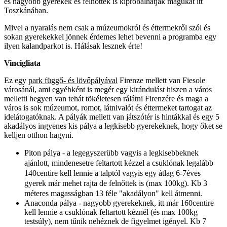
és nagyobb gyerekek és felnőttek is kipróbálhatják magukat itt
Toszkánában.
Mivel a nyaralás nem csak a múzeumokról és éttermekről szól és
sokan gyerekekkel jönnek érdemes lehet bevenni a programba egy
ilyen kalandparkot is. Hálásak lesznek érte!
Vincigliata
Ez egy
park függő- és lövőpályával
Firenze mellett van Fiesole
városánál, ami egyébként is megér egy kirándulást hiszen a város
melletti hegyen van tehát tökéletesen rálátni Firenzére és maga a
város is sok múzeumot, romot, látnivalót és éttermeket tartogat az
idelátogatóknak. A pályák mellett van játszótér is hintákkal és egy 5
akadályos ingyenes kis pálya a legkisebb gyerekeknek, hogy őket se
kelljen otthon hagyni.
Piton pálya - a legegyszerübb vagyis a legkisebbeknek
ajánlott, mindenesetre feltartott kézzel a csuklónak legalább
140centire kell lennie a talptól vagyis egy átlag 6-7éves
gyerek már mehet rajta de felnőttek is (max 100kg). Kb 3
méteres magasságban 13 féle "akadályon" kell átmenni.
Anaconda pálya - nagyobb gyerekeknek, itt már 160centire
kell lennie a csuklónak feltartott kéznél (és max 100kg
testsúly), nem tűnik nehéznek de figyelmet igényel. Kb 7