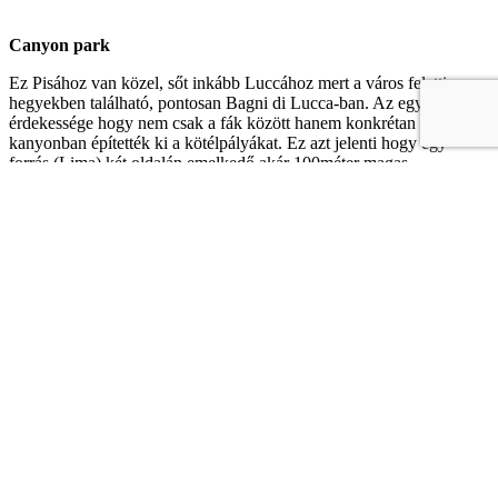
Canyon park
Ez Pisához van közel, sőt inkább Luccához mert a város feletti
hegyekben található, pontosan Bagni di Lucca-ban. Az egyik fő
érdekessége hogy nem csak a fák között hanem konkrétan egy
kanyonban építették ki a kötélpályákat. Ez azt jelenti hogy egy
forrás (Lima) két oldalán emelkedő akár 100méter magas
sziklafalakon lehet mászni/átkelni míg lent a víz zubog. A parkba
csak legalább 10 éves gyerekek mehetnek és minimum 140 centis
magasságtól! Minden csoport max 20 fős lehet és a park egyik
vezetőjével mehetnek csak. A kirándulás kb másfél óráig tart.
Ugyanitt lehet menni raftingolni, akár soft változatban gyerekekkel
is, sőt vannak a forrás medrében vezetett túrák is.
Cím:
Località Scesta, Bagni di Lucca 50022 (LU), telefon +39 327
6153 483 , ajánlott a foglalás előre. További info a weboldalukon:
www.canyonpark.it
Nyitvatartás:
a park csak márciustól 1től október 31ig tart nyitva.
Főszezonban
minden nap reggel 10től
vagyis július 1 és szept 15
között , egyébként csak hétvégén és ünnepeken (de minimum 5 fő
esetén kinyitnak hétközben is).
Normál eső esetén műküdnek de
vihar és erős szél esetén szünetel a park.