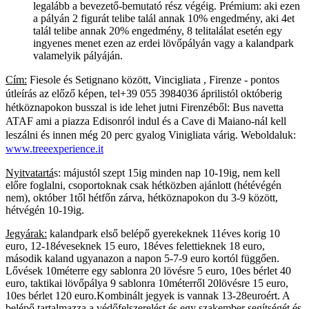
legalább a bevezető-bemutató rész végéig. Prémium: aki ezen
a pályán 2 figurát telibe talál annak 10% engedmény, aki 4et
talál telibe annak 20% engedmény, 8 telitalálat esetén egy
ingyenes menet ezen az erdei lövőpályán vagy a kalandpark
valamelyik pályáján.
Cím:
Fiesole és Setignano között, Vincigliata , Firenze - pontos
útleírás az előző képen, tel+39 055 3984036 áprilistól októberig
hétköznapokon busszal is ide lehet jutni Firenzéből: Bus navetta
ATAF ami a piazza Edisonról indul és a Cave di Maiano-nál kell
leszálni és innen még 20 perc gyalog Vinigliata várig. W
eboldaluk:
www.treeexperience.it
Nyitvatartá
s: májustól szept 15ig minden nap 10-19ig, nem kell
előre foglalni, csoportoknak csak hétközben ajánlott (hétévégén
nem), október 1től hétfőn zárva, hétköznapokon du 3-9 között,
hétvégén 10-19ig.
Jegyárak:
kalandpark első belépő gyerekeknek 11éves korig 10
euro, 12-18éveseknek 15 euro, 18éves felettieknek 18 euro,
második kaland ugyanazon a napon 5-7-9 euro kortól függően.
Lővések 10méterre egy sablonra 20 lövésre 5 euro, 10es bérlet 40
euro, taktikai lövőpálya 9 sablonra 10méterről 20lövésre 15 euro,
10es bérlet 120 euro.Kombinált jegyek is vannak 13-28euroért. A
belépő tartalmazza a védőfelszerelést és egy szakember segítségét és