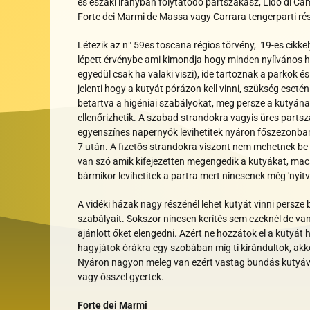
és északi irányban folytatódó partszakasz, Lido di Cam
Forte dei Marmi de Massa vagy Carrara tengerparti része
Létezik az n° 59es toscana régios törvény, 19-es cikke
lépett érvénybe ami kimondja hogy minden nyílvános he
egyedül csak ha valaki viszi), ide tartoznak a parkok és
jelenti hogy a kutyát pórázon kell vinni, szükség eseté
betartva a higéniai szabályokat, meg persze a kutyának
ellenőrizhetik. A szabad strandokra vagyis üres parts
egyenszínes napernyők levihetitek nyáron főszezonban 
7 után. A fizetős strandokra viszont nem mehetnek be
van szó amik kifejezetten megengedik a kutyákat, macs
bármikor levihetitek a partra mert nincsenek még 'nyitv
A vidéki házak nagy részénél lehet kutyát vinni persze
szabályait. Sokszor nincsen kerítés sem ezeknél de va
ajánlott őket elengedni. Azért ne hozzátok el a kutyá
hagyjátok órákra egy szobában míg ti kirándultok, ak
Nyáron nagyon meleg van ezért vastag bundás kutyáva
vagy ősszel gyertek.
Forte dei Marmi