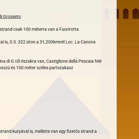
di Grosseto
strand csak 100 méterra van a Fuorirotta
val is, S.S. 322 úton a 31,200kmnél Loc. La Canova
a di G.től északra van, Castiglione della Pescaia felé
osszú és 100 méter széles partszakasz
strand kutyával is, mellette van egy fizetős strand a