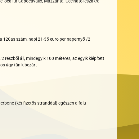
e localita Capocavallo, Mazzanta, Cecinától északra
ssa 120as szám, napi 21-35 euro per napernyő /2
s, 2 részből áll, mindegyik 100 méteres, az egyik kiépített
os úgy tűnik bezárt
erbone (két fizetős stranddal) egészen a falu