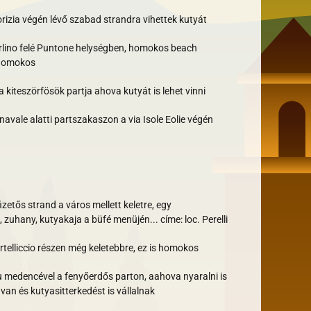
rizia végén lévő szabad strandra vihettek kutyát
carlino felé Puntone helységben, homokos beach
, homokos
a kiteszörfösök partja ahova kutyát is lehet vinni
 navale alatti partszakaszon a via Isole Eolie végén
izetős strand a város mellett keletre, egy
zuhany, kutyakaja a büfé menüjén... címe: loc. Perelli
rtelliccio részen még keletebbre, ez is homokos
 medencével a fenyőerdős parton, aahova nyaralni is
 van és kutyasitterkedést is vállalnak