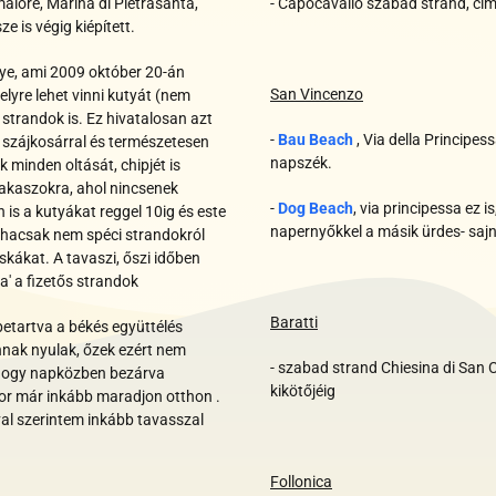
aiore, Marina di Pietrasanta,
- Capocavallo szabad strand, cím
 is végig kiépített.
lye, ami 2009 október 20-án
San Vincenzo
lyre lehet vinni kutyát (nem
 strandok is. Ez hivatalosan azt
-
Bau Beach
, Via della Principe
n szájkosárral és természetesen
napszék.
 minden oltását, chipjét is
zakaszokra, ahol nincsenek
-
Dog Beach
, via principessa ez i
is a kutyákat reggel 10ig és este
napernyőkkel a másik ürdes- sajn
 hacsak nem spéci strandokról
kákat. A tavaszi, őszi időben
a' a fizetős strandok
Baratti
 betartva a békés együttélés
nnak nyulak, őzek ezért nem
- szabad strand Chiesina di San C
t hogy napközben bezárva
kikötőjéig
kor már inkább maradjon otthon .
l szerintem inkább tavasszal
Follonica