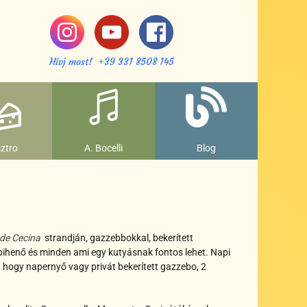
Hívj most! +39 331 8508 145
ztro
A. Bocelli
Blog
de Cecina
strandján, gazzebbokkal, bekerített
pihenő és minden ami egy kutyásnak fontos lehet. Napi
n hogy napernyő vagy privát bekerített gazzebo, 2