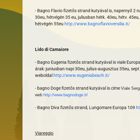
- Bagno Flavio fizetős strand kutyával is, napernyő 2 
30eu, hétvégén 35 eu, juliusban hétk. 40eu, hétv. 45eu
hétvégén 55eu
http://www.bagnoflavioversilia.it/
Lido di Camaiore
- Bagno Eugenia fizetős strand kutyával is viale Euro
árak: juniusban napi 30eu, julius-augusztus 35eu, sept
weboldal
http://www.eugeniabeach.it/
- bagno Doge fizetős strand kutyával is címe
Viale Serg
web
http://www.bagnodoge.it/
- Bagno Diva fizetős strand, Lungomare Europa 109
h
Viareggio