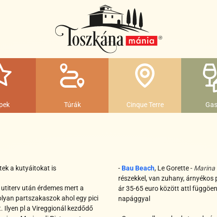
pek
Túrák
Cinque Terre
Gas
ek a kutyáitokat is
-
Bau Beach
, Le Gorette -
Marina 
részekkel, van zuhany, árnyékos 
utiterv után érdemes mert a
ár 35-65 euro között attl függöe
olyan partszakaszok ahol egy pici
napággyal
 Ilyen pl a Vireggionál kezdődő