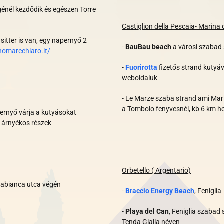
génél kezdődik és egészen Torre
Castiglion della Pescaia- Marina 
sitter is van, egy napernyő 2
-
BauBau beach
a városi szabad 
omarechiaro.it/
-
Fuorirotta
fizetős strand kutyá
weboldaluk
- Le Marze szaba strand ami Marin
a Tombolo fenyvesnél, kb 6 km h
ernyő várja a kutyásokat
 árnyékos részek
Orbetello ( Argentario)
Cabianca utca végén
-
Braccio Energy Beach
, Feniglia
-
Playa del Can
, Feniglia szabad 
Tenda Gialla néven