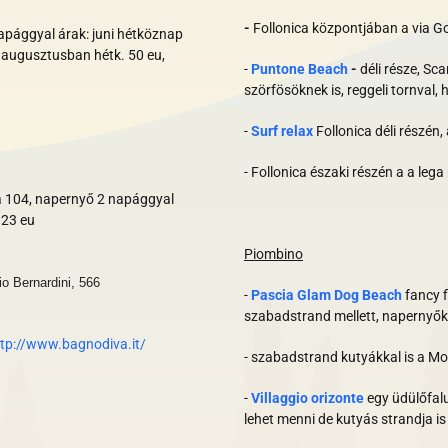
-
Follonica központjában a via Go
napággyal árak: juni hétköznap
, augusztusban hétk. 50 eu,
-
Puntone Beach
-
déli része, S
szörfösöknek is, reggeli tornval
-
Surf relax
Follonica déli részén,
- Follonica északi részén a a lega
pa 104, napernyő 2 napággyal
 23 eu
Piombino
io Bernardini, 566
-
Pascia Glam Dog Beach
fancy f
szabadstrand mellett, napernyők, 
ttp://www.bagnodiva.it/
- szabadstrand kutyákkal is a Mo
-
Villaggio orizonte
egy üdülőfalu
lehet menni de kutyás strandja is