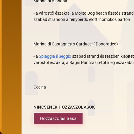
Marina di Bibbona
- a várostól északra, a Mojito Dog beach fizetős stra
szabad strandon a fenyőerdő elötti homokos parton
Marina di Castagnetto Carducci ( Donoratico)
- a
Spiaggia il Seggio
szabad strand és részben kiépített 
várostól északra, a Bagni Pancrazio-tól még északabb
Cecina
NINCSENEK HOZZÁSZÓLÁSOK
Hozzászólás írása