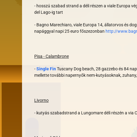
- hosszú szabad strand a déli részen a viale Europa vé
del Lago-ig tart
- Bagno Marechiaro, viale Europa 14, állatorvos és dog 
napággyal napi 25 euro főszezonban
http://www.bagn
Pisa - Calambrone
-
Single Fin
Tuscany Dog beach, 28 gazzebo és 84 nap
mellette további napernyők nem-kutyásoknak, zuhany,
Livorno
- kutyás szabadstrand a Lungomare déli részén a via 