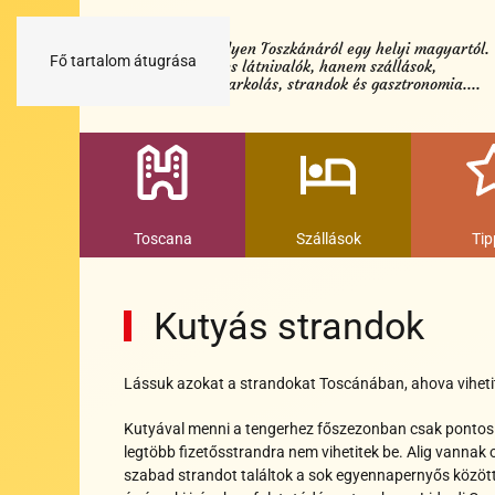
Minden egy helyen Toszkánáról egy helyi magyartól.
Fő tartalom átugrása
Nemcsak a híres látnivalók, hanem szállások,
múzeumok és parkolás, strandok és gasztronomia....
Toscana
Szállások
Tip
Kutyás strandok
Lássuk azokat a strandokat Toscánában, ahova vihetit
Kutyával menni a tengerhez főszezonban csak pontos 
legtöbb fizetősstrandra nem vihetitek be. Alig vannak 
szabad strandot találtok a sok egyennapernyős között.