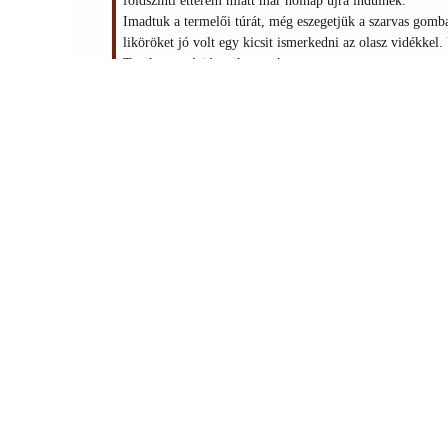
földszinti étterem miatt már holnap újra indulnék.
Imadtuk a termelői túrát, még eszegetjük a szarvas gomb
liköröket jó volt egy kicsit ismerkedni az olasz vidékkel.
Toszkana mániát, sokat segített .
Mégegyszer megköszönöm a segitséged, biztos visszatér
Róza
Hozzászólás írása