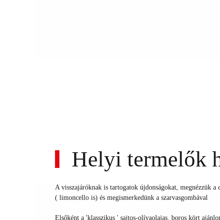
Helyi termelők 
A visszajáróknak is tartogatok újdonságokat, megnézzük a cs
( limoncello is) és megismerkedünk a szarvasgombával
Elsőként a 'klasszikus ' sajtos-olívaolajas. boros kört aján