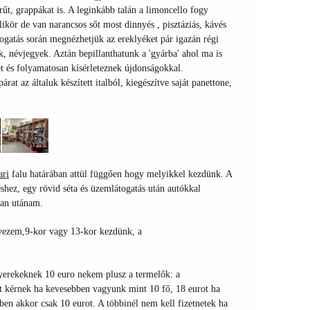
űt, grappákat is. A leginkább talán a limoncello fogy
kör de van narancsos sőt most dinnyés , pisztáziás, kávés
togatás során megnézhetjük az ereklyéket pár igazán régi
k, névjegyek. Aztán bepillanthatunk a 'gyárba' ahol ma is
et és folyamatosan kísérleteznek újdonságokkal.
at az általuk készített italból, kiegészítve saját panettone,
ari
falu határában attül függően hogy melyikkel kezdünk. A
déshez, egy rövid séta és üzemlátogatás után autókkal
ban utánam.
evezem,
9-kor vagy 13-kor kezdünk,
a
yerekeknek 10 euro nekem plusz a termelők: a
t kérnek ha kevesebben vagyunk mint 10 fő, 18 eurot ha
bben akkor csak 10 eurot. A többinél nem kell fizetnetek ha