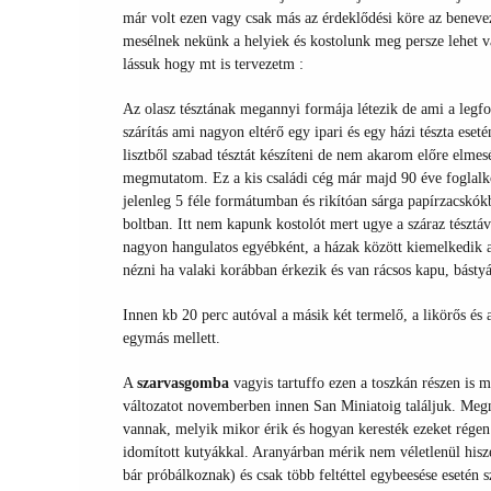
már volt ezen vagy csak más az érdeklődési köre az benevezh
mesélnek nekünk a helyiek és kostolunk meg persze lehet v
lássuk hogy mt is tervezetm :
Az olasz tésztának megannyi formája létezik de ami a legfon
szárítás ami nagyon eltérő egy ipari és egy házi tészta ese
lisztből szabad tésztát készíteni de nem akarom előre elmes
megmutatom. Ez a kis családi cég már majd 90 éve foglalkoz
jelenleg 5 féle formátumban és rikítóan sárga papírzacskók
boltban. Itt nem kapunk kostolót mert ugye a száraz tésztáva
nagyon hangulatos egyébként, a házak között kiemelkedik a
nézni ha valaki korábban érkezik és van rácsos kapu, bástyá
Innen kb 20 perc autóval a másik két termelő, a likörős és
egymás mellett.
A
szarvasgomba
vagyis tartuffo ezen a toszkán részen is m
változatot novemberben innen San Miniatoig találjuk. Meg
vannak, melyik mikor érik és hogyan keresték ezeket régen
idomított kutyákkal. Aranyárban mérik nem véletlenül hisz
bár próbálkoznak) és csak több feltéttel egybeesése esetén 