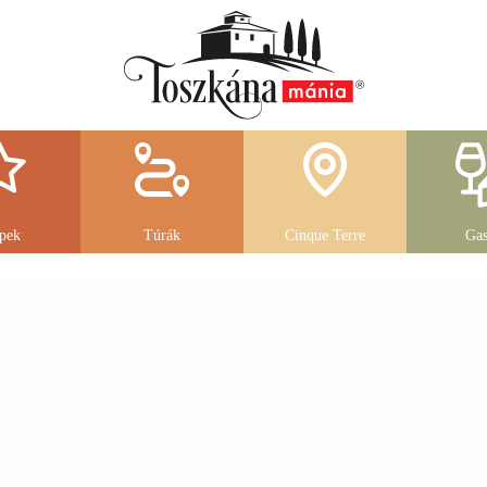
pek
Túrák
Cinque Terre
Gas