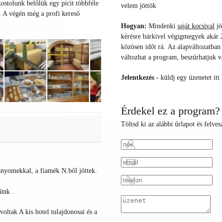
ostolunk belőlük egy picit többféle
velem jöttök
. A végén még a profi kereső
Hogyan:
Mindenki
saját kocsival
jö
k
érésre bárkivel végigmegyek akár 2 
közösen időt rá.
Az alapváltozatban
változhat a program, beszúrhatjuk v
Jelentkezés
- küldj egy üzenetet itt 
Érdekel ez a program?
Töltsd ki az alábbi űrlapot és felve
lanyomekkal, a fiamék N.ből jöttek.
ünk .
oltak A kis hotel tulajdonosai és a