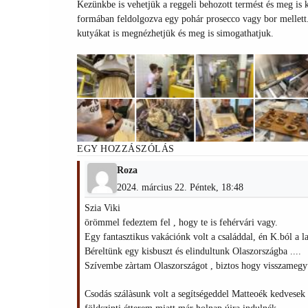
Kezünkbe is vehetjük a reggeli behozott termést és meg is k
formában feldolgozva egy pohár prosecco vagy bor mellett
kutyákat is megnézhetjük és meg is simogathatjuk.
EGY HOZZÁSZÓLÁS
Roza
2024. március 22. Péntek, 18:48
Szia Viki
örömmel fedeztem fel , hogy te is fehérvári vagy.
Egy fantasztikus vakációnk volt a családdal, én K.ból a 
Béreltünk egy kisbuszt és elindultunk Olaszországba ....
Szívembe zàrtam Olaszországot , biztos hogy visszamegy
Csodás szálàsunk volt a segítségeddel Matteoék kedvesek v