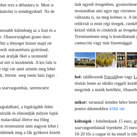
italt egyedi üvegekben, gyomorkeser
et erre a délutánra is. Most is
mostanában ami ugye egy citromos li
ásárolni is mindegyiknél. Na de
változata is, na meg krémes is. A lá
relikviát is mint régi üvegek, cimké
kézzel töltik és cimkézik az üvegek
tosabb különbség az a liszt és a
Természetesen meg is kostolhatunk pár
tén. Olaszországban grano duro
cantuccini vagy más finomsággal.
élni a lényeget hiszen majd ott
ik szárasztészta gyártással,
ban árulják őket a szomszéd
l mit is kezdenénk. A kis falu is
 régi vár amit szintén meg lehet
k, börtön meg isteni házi fagyi .
hol:
találkozunk
Forcoli
ban vagy
L
tésztás lenne az ideális reggeli kez
 a szarvasgombás, szerencsére
megyünk a másik kettőhöz, libasor
mikor:
tavasszal minden hétre bet
egtalálható, a legdrágább fehér
pontos
dátumokhoz
klikk ide
nézzük és elmondják milyen fajtái
 malacokkal illetve ma főleg
költségek :
felnőtteknek 15 euro, g
en termeszteni nem nagyon lehet (
szarvasgombásnál fejenként 25 euro
születnek meg a fák gyökerei között.
10-20 fős a csapat és ha ennél is tö