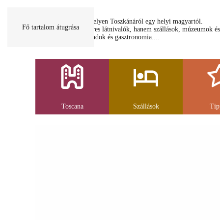
Minden egy helyen Toszkánáról egy helyi magyartól.
Fő tartalom átugrása
Nemcsak a híres látnivalók, hanem szállások, múzeumok és
parkolás, strandok és gasztronomia....
Toscana
Szállások
Tip