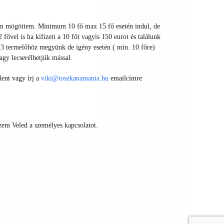
n mögöttem. Minimum 10
fő max 15 fő esetén indul, de
fővel is ha kifizeti a 10 főt vagyis 150 eurot és találunk
 3 termelőhöz megyünk de igény esetén ( min. 10 főre)
agy lecserélhetjük mással.
lent vagy írj a
viki@toszkanamania.hu
emailcímre
szem Veled a személyes kapcsolatot.