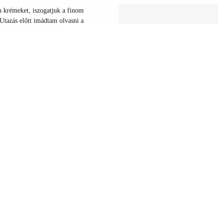
a krémeket, iszogatjuk a finom
 Utazás előtt imádtam olvasni a
ünk, nagyon sok minden kimaradt.
Oldal ajánlása
Küldd el ennek az oldalnak a linkj
ugrás az oldal tetejére