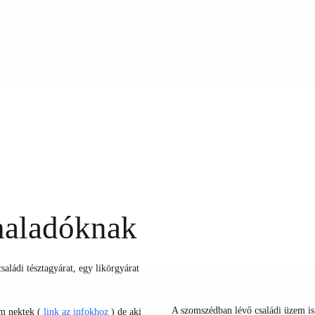
haladóknak
aládi tésztagyárat, egy likörgyárat
A szomszédban lévő családi üzem is
lom nektek (
link az infokhoz
) de aki