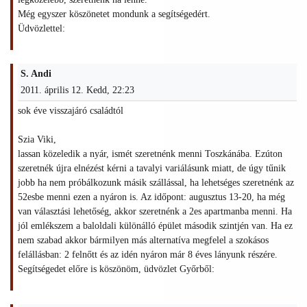
Még egyszer köszönetet mondunk a segítségedért.
Üdvözlettel:
S. Andi
2011. április 12. Kedd, 22:23
sok éve visszajáró családtól
Szia Viki,
lassan közeledik a nyár, ismét szeretnénk menni Toszkánába. Ezúton
szeretnék újra elnézést kérni a tavalyi variálásunk miatt, de úgy tűnik
jobb ha nem próbálkozunk másik szállással, ha lehetséges szeretnénk az
52esbe menni ezen a nyáron is. Az időpont: augusztus 13-20, ha még
van választási lehetőség, akkor szeretnénk a 2es apartmanba menni. Ha
jól emlékszem a baloldali különálló épület második szintjén van. Ha ez
nem szabad akkor bármilyen más alternatíva megfelel a szokásos
felállásban: 2 felnőtt és az idén nyáron már 8 éves lányunk részére.
Segítségedet előre is köszönöm, üdvözlet Győrből: