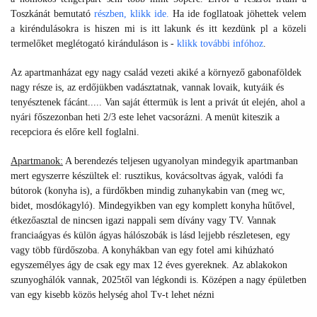
Toszkánát bemutató
részben,
klikk ide
.
Ha ide fogllatoak jöhettek velem
a kiréndulásokra is hiszen mi is itt lakunk és itt kezdünk pl a közeli
termelőket meglétogató kiránduláson is -
klikk további infóhoz
.
Az apartmanházat egy nagy család vezeti akiké a környező gabonaföldek
nagy része is, az erdőjükben vadásztatnak, vannak lovaik, kutyáik és
tenyésztenek fácánt..... Van saját éttermük is lent a privát út elején, ahol a
nyári főszezonban heti 2/3 este lehet vacsorázni. A menüt kiteszik a
recepciora és előre kell foglalni.
Apartmanok:
A berendezés teljesen ugyanolyan mindegyik apartmanban
mert egyszerre készültek el: rusztikus, kovácsoltvas ágyak, valódi fa
bútorok (konyha is), a fürdőkben mindig zuhanykabin van (meg wc,
bidet, mosdókagyló). Mindegyikben van egy komplett konyha hűtővel,
étkezőasztal de nincsen igazi nappali sem dívány vagy TV. Vannak
franciaágyas és külön ágyas hálószobák is lásd lejjebb részletesen, egy
vagy több fürdőszoba. A konyhákban van egy fotel ami kihúzható
egyszemélyes ágy de csak egy max 12 éves gyereknek. Az ablakokon
szunyoghálók vannak, 2025től van légkondi is. Középen a nagy épületben
van egy kisebb közös helység ahol Tv-t lehet nézni