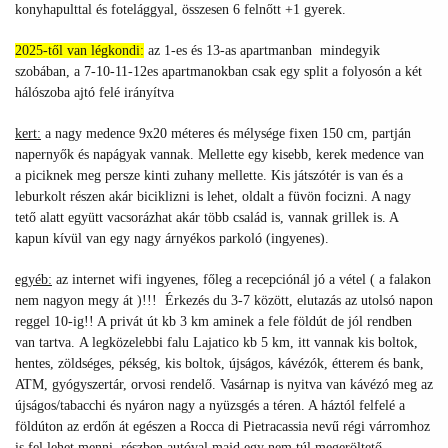
konyhapulttal és fotelággyal, összesen 6 felnőtt +1 gyerek.
2025-től van légkondi:
az 1-es és 13-as apartmanban mindegyik
szobában, a 7-10-11-12es apartmanokban csak egy split a folyosón a két
hálószoba ajtó felé irányítva
kert:
a nagy medence 9x20 méteres és mélysége fixen 150 cm, partján
napernyők és napágyak vannak. Mellette egy kisebb, kerek medence van
a piciknek meg persze kinti zuhany mellette. Kis játszótér is van és a
leburkolt részen akár biciklizni is lehet, oldalt a füvön focizni. A nagy
tető alatt együtt vacsorázhat akár több család is, vannak grillek is. A
kapun kívül van egy nagy árnyékos parkoló (ingyenes).
egyéb:
az internet wifi ingyenes, főleg a recepciónál jó a vétel ( a falakon
nem nagyon megy át )!!! Érkezés du 3-7 között, elutazás az utolsó napon
reggel 10-ig!! A privát út kb 3 km aminek a fele földút de jól rendben
van tartva. A legközelebbi falu Lajatico kb 5 km, itt vannak kis boltok,
hentes, zöldséges, pékség, kis boltok, újságos, kávézók, étterem és bank,
ATM, gyógyszertár, orvosi rendelő. Vasárnap is nyitva van kávézó meg az
újságos/tabacchi és nyáron nagy a nyüzsgés a téren. A háztól felfelé a
földúton az erdőn át egészen a Rocca di Pietracassia nevű régi várromhoz
is fel lehet menni, részben autóval majd egy nem túl megeröltető