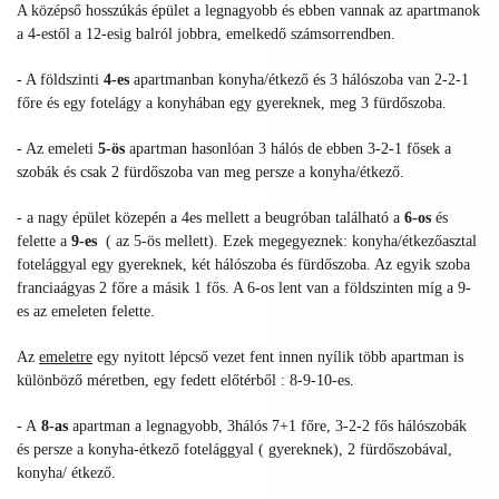
A középső hosszúkás épület a legnagyobb és ebben vannak az apartmanok
a 4-estől a 12-esig balról jobbra, emelkedő számsorrendben.
- A földszinti
4-es
apartmanban konyha/étkező és 3 hálószoba van 2-2-1
főre és egy fotelágy a konyhában egy gyereknek, meg 3 fürdőszoba.
- Az emeleti
5-ös
apartman hasonlóan 3 hálós de ebben 3-2-1 fősek a
szobák és csak 2 fürdőszoba van meg persze a konyha/étkező.
- a nagy épület közepén a 4es mellett a beugróban található a
6-os
és
felette a
9-es
( az 5-ös mellett). Ezek megegyeznek: konyha/étkezőasztal
fotelággyal egy gyereknek, két hálószoba és fürdőszoba. Az egyik szoba
franciaágyas 2 főre a másik 1 fős. A 6-os lent van a földszinten míg a 9-
es az emeleten felette.
Az
emeletre
egy nyitott lépcső vezet fent innen nyílik több apartman is
különböző méretben, egy fedett előtérből : 8-9-10-es.
- A
8-as
apartman a legnagyobb, 3hálós 7+1 főre, 3-2-2 fős hálószobák
és persze a konyha-étkező fotelággyal ( gyereknek), 2 fürdőszobával,
konyha/ étkező.