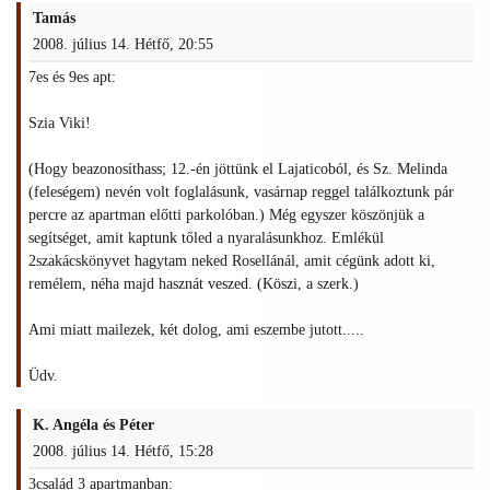
Tamás
2008. július 14. Hétfő, 20:55
7es és 9es apt:
Szia Viki!
(Hogy beazonosíthass; 12.-én jöttünk el Lajaticoból, és Sz. Melinda
(feleségem) nevén volt foglalásunk, vasárnap reggel találkoztunk pár
percre az apartman előtti parkolóban.) Még egyszer köszönjük a
segítséget, amit kaptunk tőled a nyaralásunkhoz. Emlékül
2szakácskönyvet hagytam neked Rosellánál, amit cégünk adott ki,
remélem, néha majd hasznát veszed. (Köszi, a szerk.)
Ami miatt mailezek, két dolog, ami eszembe jutott.....
Üdv.
K. Angéla és Péter
2008. július 14. Hétfő, 15:28
3család 3 apartmanban: