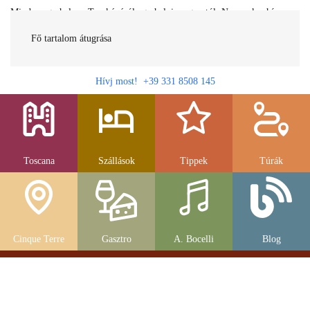
Minden egy helyen Toszkánáról egy helyi magyartól. Nemcsak a híres
látnivalók, hanem szállások, múzeumok és parkolás, strandok és
gasztronomia....
Fő tartalom átugrása
Hívj most! +39 331 8508 145
Toscana
Szállások
Tippek
Túrák
Cinque Terre
Gasztro
A. Bocelli
Blog