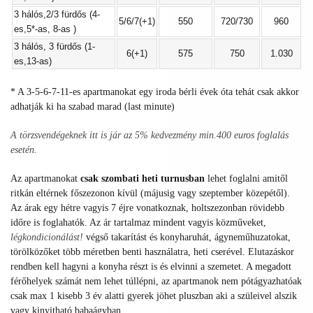
3 hálós,2/3 fürdős (4-
5/6/7(+1)
550
720/730
960
es,5*-as, 8-as )
3 hálós, 3 fürdős (1-
6(+1)
575
750
1.030
es,13-as)
* A 3-5-6-7-11-es apartmanokat egy iroda bérli évek óta tehát csak akkor
adhatják ki ha szabad marad (last minute)
A törzsvendégeknek itt is jár az 5% kedvezmény min.400 euros foglalás
esetén.
Az apartmanokat
csak szombati heti turnusban
lehet foglalni amitől
ritkán eltérnek főszezonon kívül (májusig vagy szeptember közepétől).
Az árak egy hétre vagyis 7 éjre vonatkoznak, holtszezonban rövidebb
időre is foglahatók. Az ár tartalmaz mindent vagyis közműveket,
légkondicionálást!
végső takarítást és konyharuhát, ágyneműhuzatokat,
törölközőket több méretben benti használatra, heti cserével. Elutazáskor
rendben kell hagyni a konyha részt is és elvinni a szemetet. A megadott
férőhelyek számát nem lehet túllépni, az apartmanok nem pótágyazhatóak
csak max 1 kisebb 3 év alatti gyerek jöhet pluszban aki a szüleivel alszik
vagy kinyitható babaágyban.