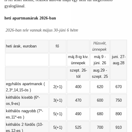
gyaloglással.
heti apartmanárak 2026-ban
2026-ban tele vannak május 30-júni 6 hétre
Húsvét,
heti árak, euroban
fő
ünnepek
máj.8-ig kiv.
máj.9 -
juni. 27-
ünnepek
júni. 26
aug.28
szept. 26-
aug.29 -
tól
szept. 25
egyhálós apartmanok (
2(+1)
400
620
670
2,3*,14,15-ös )
kéthálós kisebb (6*-
3(+1)
470
600
750
os,9-es)
kéthálós nagyobb (7*-
5(+1)
490
680
890
es,11*-es )
kéthálós 2 fürdős (10-
5(+1)
525
700
910
es,12-es )