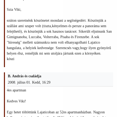
Szia Viki,
ezúton szeretnénk köszönetet mondani a segítségedért. Köszönjük a
szállást ami szuper volt (tiszta,kényelmes és persze a panoráma sem
felejthető), és köszönjük a sok hasznos tanácsot. Sikerült eljutnunk San
Gimignanoba, Luccaba, Volterraba, Pisaba és Firenzebe. A sok
"híresség" mellett számunkra nem volt elhanyagolható Lajatico
hangulata, a helyiek kedvessége. Szerencsés vagy,hogy ilyen gyönyörű
helyen élsz, reméljük mi sem utoljára jártunk ezen a környéken.
köszi
B. András és családja
2008. július 01. Kedd, 16:29
4es apartman
Kedves Viki!
Egy hetet töltöttünk Lajaticoban az 52es apartmanházban. Nagyon