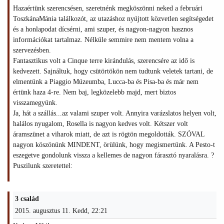
Hazaértünk szerencsésen, szeretnénk megköszönni neked a februári
ToszkánaMánia találkozót, az utazáshoz nyújtott közvetlen segítségedet
és a honlapodat dícsérni, ami szuper, és nagyon-nagyon hasznos
információkat tartalmaz. Nélküle semmire nem mentem volna a
szervezésben.
Fantasztikus volt a Cinque terre kirándulás, szerencsére az idő is
kedvezett. Sajnáltuk, hogy csütörtökön nem tudtunk veletek tartani, de
elmentünk a Piaggio Múzeumba, Lucca-ba és Pisa-ba és már nem
értünk haza 4-re. Nem baj, legközelebb majd, mert biztos
visszamegyünk.
Ja, hát a szállás...az valami szuper volt. Annyira varázslatos helyen volt,
halálos nyugalom, Rosella is nagyon kedves volt. Kétszer volt
áramszünet a viharok miatt, de azt is rögtön megoldották. SZÓVAL
nagyon köszönünk MINDENT, örülünk, hogy megismertünk. A Pesto-t
eszegetve gondolunk vissza a kellemes de nagyon fárasztó nyaralásra. ?
Puszilunk szeretettel:
3 család
2015. augusztus 11. Kedd, 22:21