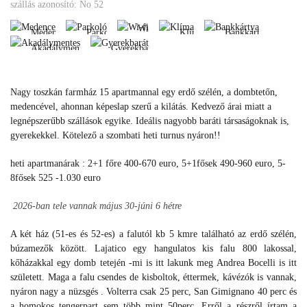
Medence
Parkoló
Klíma
Bankkártya
szállás azonosító: No 52
Akadálymentes
Gyerekbarát
Wi-
Medence
Parkoló
Klíma
Bankkártya
fi
Akadálymentes
Gyerekbarát
Medence
Parkoló
Klíma
Bankkártya
Wi-
Akadálymentes
Gyerekbarát
fi
Nagy toszkán farmház 15 apartmannal egy erdő szélén, a dombtetőn,
medencével, ahonnan képeslap szerű a kilátás. Kedvező árai miatt a
legnépszerűbb szállások egyike. Ideális nagyobb baráti társaságoknak is,
gyerekekkel. Kötelező a szombati heti turnus nyáron!!
heti apartmanárak : 2+1 főre 400-670 euro, 5+1fősek 490-960 euro, 5-
8fősek 525 -1.030 euro
2026-ban tele vannak május 30-júni 6 hétre
A két ház (51-es és 52-es) a falutól kb 5 kmre található az erdő szélén,
búzamezők között. Lajatico egy hangulatos kis falu 800 lakossal,
kőházakkal egy domb tetején -mi is itt lakunk meg Andrea Bocelli is itt
született. Maga a falu csendes de kisboltok, éttermek, kávézók is vannak,
nyáron nagy a nüzsgés . Volterra csak 25 perc, San Gimignano 40 perc és
a homokos tengerpart sem több mint 50perc. Erről a részről írtam a