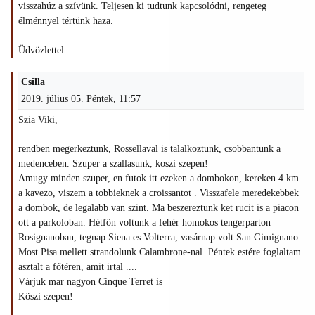
visszahúz a szívünk. Teljesen ki tudtunk kapcsolódni, rengeteg
élménnyel tértünk haza.
Üdvözlettel:
Csilla
2019. július 05. Péntek, 11:57
Szia Viki,
rendben megerkeztunk, Rossellaval is talalkoztunk, csobbantunk a
medenceben. Szuper a szallasunk, koszi szepen!
Amugy minden szuper, en futok itt ezeken a dombokon, kereken 4 km
a kavezo, viszem a tobbieknek a croissantot . Visszafele meredekebbek
a dombok, de legalabb van szint. Ma beszereztunk ket rucit is a piacon
ott a parkoloban. Hétfőn voltunk a fehér homokos tengerparton
Rosignanoban, tegnap Siena es Volterra, vasárnap volt San Gimignano.
Most Pisa mellett strandolunk Calambrone-nal. Péntek estére foglaltam
asztalt a főtéren, amit irtal ....
Várjuk mar nagyon Cinque Terret is
Köszi szepen!