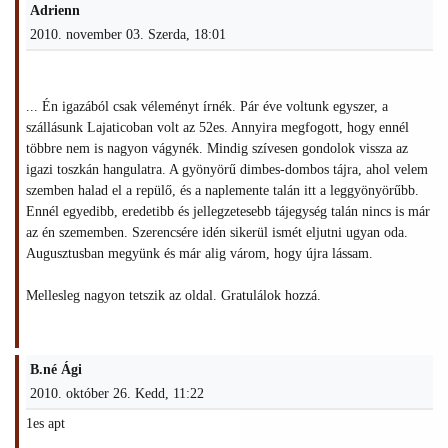
Adrienn
2010. november 03. Szerda, 18:01
... Én igazából csak véleményt írnék. Pár éve voltunk egyszer, a
szállásunk Lajaticoban volt az 52es. Annyira megfogott, hogy ennél
többre nem is nagyon vágynék. Mindig szívesen gondolok vissza az
igazi toszkán hangulatra. A gyönyörű dimbes-dombos tájra, ahol velem
szemben halad el a repülő, és a naplemente talán itt a leggyönyörűbb.
Ennél egyedibb, eredetibb és jellegzetesebb tájegység talán nincs is már
az én szememben. Szerencsére idén sikerül ismét eljutni ugyan oda.
Augusztusban megyünk és már alig várom, hogy újra lássam.
Mellesleg nagyon tetszik az oldal. Gratulálok hozzá.
B.né Ági
2010. október 26. Kedd, 11:22
1es apt