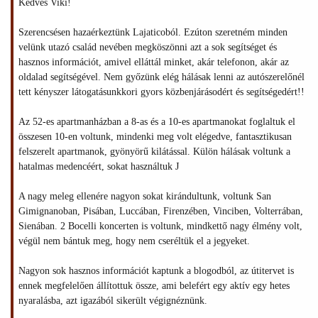
Kedves Viki!
Szerencsésen hazaérkeztünk Lajaticoból. Ezúton szeretném minden
velünk utazó család nevében megköszönni azt a sok segítséget és
hasznos információt, amivel elláttál minket, akár telefonon, akár az
oldalad segítségével. Nem győzünk elég hálásak lenni az autószerelőnél
tett kényszer látogatásunkkori gyors közbenjárásodért és segítségedért!!
Az 52-es apartmanházban a 8-as és a 10-es apartmanokat foglaltuk el
összesen 10-en voltunk, mindenki meg volt elégedve, fantasztikusan
felszerelt apartmanok, gyönyörű kilátással. Külön hálásak voltunk a
hatalmas medencéért, sokat használtuk J
A nagy meleg ellenére nagyon sokat kirándultunk, voltunk San
Gimignanoban, Pisában, Luccában, Firenzében, Vinciben, Volterrában,
Sienában. 2 Bocelli koncerten is voltunk, mindkettő nagy élmény volt,
végül nem bántuk meg, hogy nem cseréltük el a jegyeket.
Nagyon sok hasznos információt kaptunk a blogodból, az útitervet is
ennek megfelelően állítottuk össze, ami belefért egy aktív egy hetes
nyaralásba, azt igazából sikerült végignéznünk.