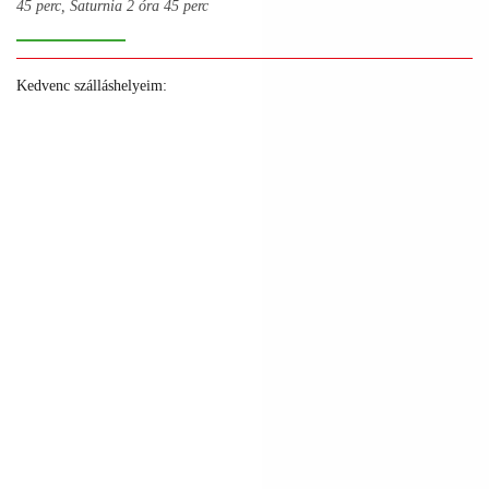
45 perc, Saturnia 2 óra 45 perc
Kedvenc szálláshelyeim:
+
+
+
+
+
+
+
+
+
+
+
+
+
+
+
+
+
+
+
+
+
+
+
+
+
+
+
+
+
+
+
+
+
+
+
+
+
+
+
+
+
+
+
+
+