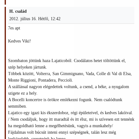
H. család
2012. július 16. Hétfő, 12:42
7es apt
Kedves Viki!
Szombaton jöttünk haza Lajaticoból. Csodálatos hetet töltöttünk el,
szép helyeken jártunk.
Többek között, Volterra, San Gimmignano, Vada, Colle di Val di Elsa,
Monte Riggioni, Pontadera, Peccioli.
A szállással nagyon elégedettek voltunk, a csend, a béke, a nyugalom
szigete ez a hely.
A Bocelli koncertre is örökre emlékezni fogunk. Nem csalódtunk
semmiben.
Lajatico egy igazi kis ékszerdoboz, régi épületeivel, és kedves lakóival.
/ Nem csodáljuk, hogy itt maradtál és itt élsz, mi is szívesen ezt tennénk
ha megoldható lenne a megélhetésünk, vagyis a munkahely/
Fájdalmas volt búcsút inteni ennyi szépségnek, talán lesz még
legközelebb, szeretnénk ha lenne.