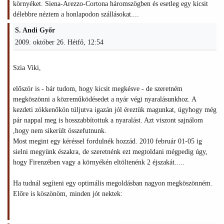
környéket. Siena-Arezzo-Cortona háromszögben és esetleg egy kicsit
délebbre néztem a honlapodon szállásokat....
S. Andi Győr
2009. október 26. Hétfő, 12:54
Szia Viki,
először is - bár tudom, hogy kicsit megkésve - de szeretném
megköszönni a közreműködésedet a nyár végi nyaralásunkhoz. A
kezdeti zökkenőkön túljutva igazán jól éreztük magunkat, úgyhogy még
pár nappal meg is hosszabbítottuk a nyaralást. Azt viszont sajnálom
,hogy nem sikerült összefutnunk.
Most megint egy kéréssel fordulnék hozzád. 2010 február 01-05 ig
sielni megyünk északra, de szeretnénk ezt megtoldani mégpedig úgy,
hogy Firenzében vagy a környékén eltöltenénk 2 éjszakát.....
Ha tudnál segíteni egy optimális megoldásban nagyon megköszönném.
Előre is köszönöm, minden jót nektek: