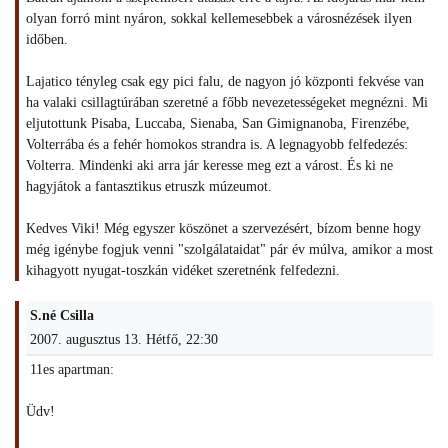
olyan forró mint nyáron, sokkal kellemesebbek a városnézések ilyen
időben.
Lajatico tényleg csak egy pici falu, de nagyon jó központi fekvése van
ha valaki csillagtúrában szeretné a főbb nevezetességeket megnézni. Mi
eljutottunk Pisaba, Luccaba, Sienaba, San Gimignanoba, Firenzébe,
Volterrába és a fehér homokos strandra is. A legnagyobb felfedezés:
Volterra. Mindenki aki arra jár keresse meg ezt a várost. És ki ne
hagyjátok a fantasztikus etruszk múzeumot.
Kedves Viki! Még egyszer köszönet a szervezésért, bízom benne hogy
még igénybe fogjuk venni "szolgálataidat" pár év múlva, amikor a most
kihagyott nyugat-toszkán vidéket szeretnénk felfedezni.
S.né Csilla
2007. augusztus 13. Hétfő, 22:30
11es apartman:
Üdv!