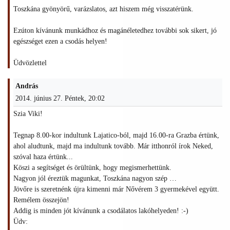
Toszkána gyönyörű, varázslatos, azt hiszem még visszatérünk.
Ezúton kívánunk munkádhoz és magánéletedhez további sok sikert, jó
egészséget ezen a csodás helyen!
Üdvözlettel
András
2014. június 27. Péntek, 20:02
Szia Viki!
Tegnap 8.00-kor indultunk Lajatico-ból, majd 16.00-ra Grazba értünk,
ahol aludtunk, majd ma indultunk tovább. Már itthonról írok Neked,
szóval haza értünk...
Köszi a segítséget és örültünk, hogy megismerhettünk.
Nagyon jól éreztük magunkat, Toszkána nagyon szép …
Jövőre is szeretnénk újra kimenni már Nővérem 3 gyermekével együtt.
Remélem összejön!
Addig is minden jót kívánunk a csodálatos lakóhelyeden! :-)
Üdv: