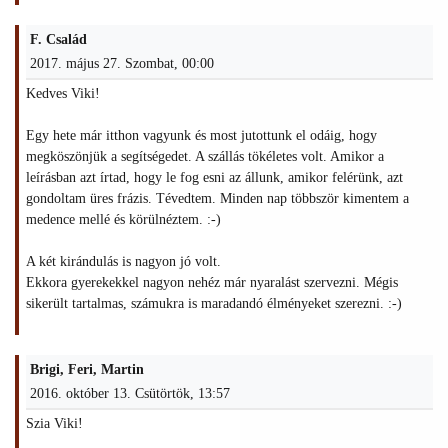
F. Család
2017. május 27. Szombat, 00:00
Kedves Viki!
Egy hete már itthon vagyunk és most jutottunk el odáig, hogy
megköszönjük a segítségedet. A szállás tökéletes volt. Amikor a
leírásban azt írtad, hogy le fog esni az állunk, amikor felérünk, azt
gondoltam üres frázis. Tévedtem. Minden nap többször kimentem a
medence mellé és körülnéztem. :-)
A két kirándulás is nagyon jó volt.
Ekkora gyerekekkel nagyon nehéz már nyaralást szervezni. Mégis
sikerült tartalmas, számukra is maradandó élményeket szerezni. :-)
Brigi, Feri, Martin
2016. október 13. Csütörtök, 13:57
Szia Viki!