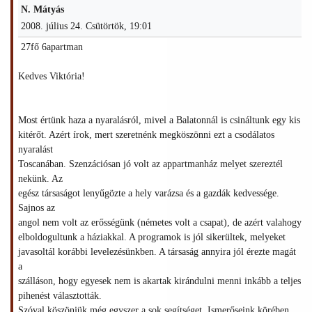
N. Mátyás
2008. július 24. Csütörtök, 19:01
27fő 6apartman
Kedves Viktória!
Most értünk haza a nyaralásról, mivel a Balatonnál is csináltunk egy kis
kitérőt. Azért írok, mert szeretnénk megköszönni ezt a csodálatos
nyaralást
Toscanában. Szenzációsan jó volt az appartmanház melyet szereztél
nekünk. Az
egész társaságot lenyűgözte a hely varázsa és a gazdák kedvessége.
Sajnos az
angol nem volt az erősségünk (németes volt a csapat), de azért valahogy
elboldogultunk a háziakkal. A programok is jól sikerültek, melyeket
javasoltál korábbi levelezésünkben. A társaság annyira jól érezte magát
a
szálláson, hogy egyesek nem is akartak kirándulni menni inkább a teljes
pihenést választották.
Szóval köszönjük még egyszer a sok segítséget. Ismerőseink körében