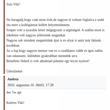
Szia Viki!
Ne haragudj,hogy csak most írok,de nagyon el voltam foglalva a szabi
óta mert a kollégáimat kellett helyettesítenem.
Szuper volt a nyaralás köszi mégegyszer a segítséged. A szállás most is
tökéletes volt nagyon jóléreztük magunkat.
Nagyon sok mindent megnéztünk újat is és olyat is amit már láttunk
korábban.
Az a baj,hogy nagyon messze van ez a csodálatos vidék és igen sokba
van odautazni, különben gyakrabban mennénk arra.
Remélem Neked is volt alkalmad pihenni egy kicsit nyáron!
Üdvözlettel
Andrea
2010. augusztus 16. Hétfő, 17:28
4es 7es apt
Kedves Viki!