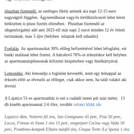
pluszban fizetendő:
az esetleges fűtést aminek ára napi 12-15 euro
nagyságtól függően. Ágyneműhuzat vagy/és törölközőcserét lehet kérni
hétközben is plusz fizetés ellenében. Pluszban fizetendő az
idegenforgalmi adó ami 2025-től már napi 2 eurot minden 12 év feletti
turistaának, max 5 éjre (helyben tulajnak kell odaadni)
Foglalás
Az apartmanokat 30% előleg befizetésével lehet lefoglalni, ezt
banki utalással lehet fizetni. A hátralevő 70%-ot érkezéskor kell helyben
az apartmantulajdonosnak kifizetni kézpénzben vagy hitelkártyával.
Lemondás
:
Aki lemondja a foglalást kevesebb, mint egy hónappal az
érkezés előtt az elveszíti az előleget, csak akkor nem, ha talál valakit aki
átveszi.
A Lajatico 51-es apartmanház is ezé a családé innen pár száz méter, 13
db kisebb apartmannal 2-6 főre, további
infoért klikk ide
Lajatico 4km, Volterra fél óra, San Gimignano 45 perc, Pisa 50 perc,
Lucca, Firenze és
Siena 1 óra 15 perc
, tengerpart Cecina vagy Vada 50
perc, Piombino-kompok Elbára másfél óra, Cinque Terre /La Spezia 1 óra