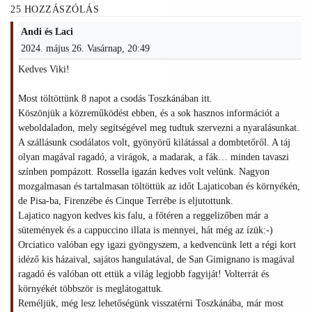
25 HOZZÁSZÓLÁS
Andi és Laci
2024. május 26. Vasárnap, 20:49
Kedves Viki!
Most töltöttünk 8 napot a csodás Toszkánában itt.
Köszönjük a közreműködést ebben, és a sok hasznos információt a
weboldaladon, mely segítségével meg tudtuk szervezni a nyaralásunkat.
A szállásunk csodálatos volt, gyönyörű kilátással a dombtetőről. A táj
olyan magával ragadó, a virágok, a madarak, a fák… minden tavaszi
színben pompázott. Rossella igazán kedves volt velünk. Nagyon
mozgalmasan és tartalmasan töltöttük az időt Lajaticoban és környékén,
de Pisa-ba, Firenzébe és Cinque Terrébe is eljutottunk.
Lajatico nagyon kedves kis falu, a főtéren a reggelizőben már a
sütemények és a cappuccino illata is mennyei, hát még az ízük:-)
Orciatico valóban egy igazi gyöngyszem, a kedvencünk lett a régi kort
idéző kis házaival, sajátos hangulatával, de San Gimignano is magával
ragadó és valóban ott ettük a világ legjobb fagyiját! Volterrát és
környékét többször is meglátogattuk.
Reméljük, még lesz lehetőségünk visszatérni Toszkánába, már most