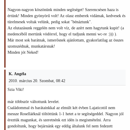
Nagyon-nagyon köszönünk minden segítséget! Szerencsésen haza is
értünk! Minden gyönyörű volt! Az olasz emberek vidámak, kedvesek és
türelmesek voltak velünk, pedig sokat "bénáztunk".
Az elutazásunk reggelén nem volt víz, de azért nem hagytunk kupit! (a
medencéből mertünk vödörrel, hogy el tudjunk menni wc-re :))) ).
Már most sok barátnak, ismerősnek ajánlottam, gyakorlatilag az összes
szomszédnak, munkatársnak!
Minden jót Neked!
K. Angéla
2010. március 20. Szombat, 08:42
Szia Viki!
már többször váltottunk levelet.
Családommal és barátainkkal az elmúlt két évben Lajaticotól nem
messze Roselláéknál töltöttünk 1-1 hetet a te segítségeddel. Nagyon jól
éreztük magunkat, és szeretnénk ezt idén is megismételni. Arra
gondoltunk, hogy bejárnánk egy eddig általunk fel nem fedezett