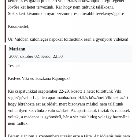
kellemes és igazán pihentető volt. Hálásan köszönjük a segítségedet.
Jövőre két hetet tervezünk. Kár hogy nem tudtunk találkozni.
Sok sikert kívánunk a nyári szezonra, és a további tevékenységedre.
Köszönettel,
Ui: Valóban különleges napokat tölthettünk ezen a gyönyörű vidéken!
Mariann
2007. október 02. Kedd, 22:30
1es apt:
Kedves Viki és Toszkána Rajongók!
Kis csapatunkkal szeptember 22-29. között 1 hetet töltöttünk Viki
segitségével a Lajatico apartmanházban. Hálás köszönet Vikinek azért
hogy létrehozta ezt az oldalt, mert bizonyára máshol nem találtunk
volna ilyen kedvünkre való szállást. Az apartmanok tiszták és rendesek
voltak, a medence is gyönyörű, bár a viz már hideg volt igy használni
nem tudtuk.
Bátran ajánlom a szeptemberi utazást erre a tájra. Az időjárás már nem