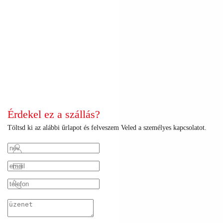
+
+
+
+
+
+
+
+
+
+
+
+
+
+
+
+
+
+
+
+
+
+
+
+
Érdekel ez a szállás?
Töltsd ki az alábbi űrlapot és felveszem Veled a személyes kapcsolatot.