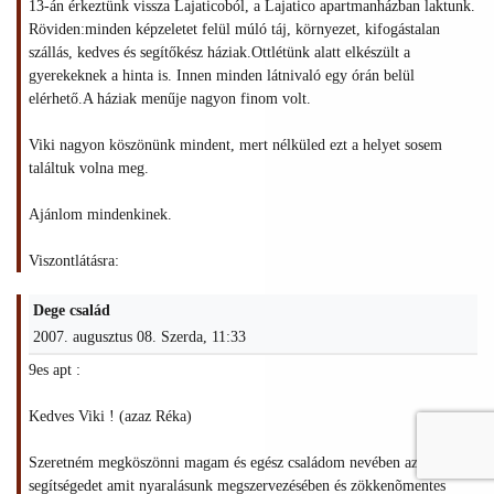
13-án érkeztünk vissza Lajaticoból, a Lajatico apartmanházban laktunk.
Röviden:minden képzeletet felül múló táj, környezet, kifogástalan
szállás, kedves és segítőkész háziak.Ottlétünk alatt elkészült a
gyerekeknek a hinta is. Innen minden látnivaló egy órán belül
elérhető.A háziak menűje nagyon finom volt.
Viki nagyon köszönünk mindent, mert nélküled ezt a helyet sosem
találtuk volna meg.
Ajánlom mindenkinek.
Viszontlátásra:
Dege család
2007. augusztus 08. Szerda, 11:33
9es apt :
Kedves Viki ! (azaz Réka)
Szeretném megköszönni magam és egész családom nevében az összes
segítségedet amit nyaralásunk megszervezésében és zökkenõmentes