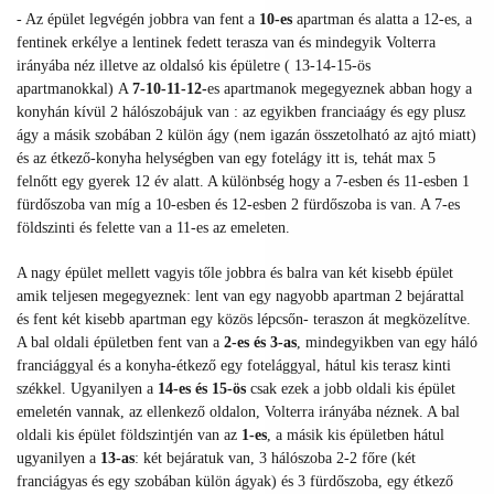
- Az épület legvégén jobbra van fent a
10-es
apartman és alatta a 12-es, a
fentinek erkélye a lentinek fedett terasza van és mindegyik Volterra
irányába néz illetve az oldalsó kis épületre ( 13-14-15-ös
apartmanokkal)
A
7-10-11-12-
es apartmanok megegyeznek abban hogy a
konyhán kívül 2 hálószobájuk van : az egyikben franciaágy és egy plusz
ágy a másik szobában 2 külön ágy (nem igazán összetolható az ajtó miatt)
és az étkező-konyha helységben van egy fotelágy itt is, tehát max 5
felnőtt egy gyerek 12 év alatt. A különbség hogy a 7-esben és 11-esben 1
fürdőszoba van míg a 10-esben és 12-esben 2 fürdőszoba is van. A 7-es
földszinti és felette van a 11-es az emeleten.
A nagy épület mellett vagyis tőle jobbra és balra van két kisebb épület
amik teljesen megegyeznek: lent van egy nagyobb apartman 2 bejárattal
és fent két kisebb apartman egy közös lépcsőn- teraszon át megközelítve.
A bal oldali épületben fent van a
2-es és 3-as
, mindegyikben van egy háló
franciággyal és a konyha-étkező egy fotelággyal, hátul kis terasz kinti
székkel. Ugyanilyen a
14-es és 15-ös
csak ezek a jobb oldali kis épület
emeletén vannak, az ellenkező oldalon, Volterra irányába néznek. A bal
oldali kis épület földszintjén van az
1-es
, a másik kis épületben hátul
ugyanilyen a
13-as
: két bejáratuk van, 3 hálószoba 2-2 főre (két
franciágyas és egy szobában külön ágyak) és 3 fürdőszoba, egy étkező