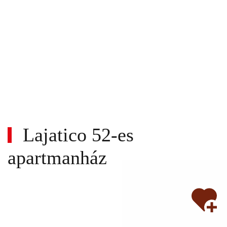
Lajatico 52-es
apartmanház
Wi-
fi