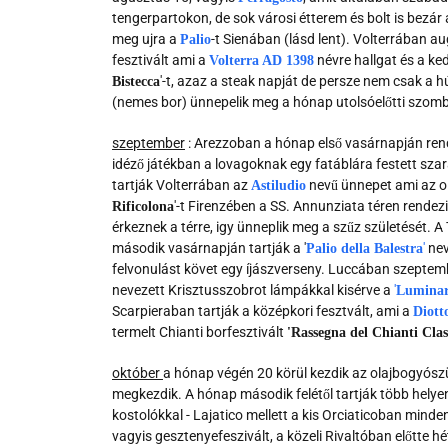
tengerpartokon, de sok városi étterem és bolt is bezá
meg ujra a
-t Sienában (lásd lent). Volterrában a
Palio
fesztivált ami a
névre hallgat és a ke
Volterra AD 1398
'-t, azaz a steak napját de persze nem csak a 
Bistecca
(nemes bor) ünnepelik meg a hónap utolsóelőtti szom
szeptember
: Arezzoban a hónap első vasárnapján rend
idéző játékban a lovagoknak egy fatáblára festett szara
tartják Volterrában az
nevű ünnepet ami az o
Astiludio
'-t Firenzében a SS. Annunziata téren rende
Rificolona
érkeznek a térre, igy ünneplik meg a szűz születését.
második vasárnapján tartják a '
'
nev
Palio della Balestra
felvonulást követ egy íjászverseny. Luccában szeptembe
nevezett Krisztusszobrot lámpákkal kisérve a
'
Luminar
Scarpieraban tartják a középkori fesztvált, ami a
Diott
termelt Chianti borfesztivált
'Rassegna del Chianti Clas
október
a hónap végén 20 körül kezdik az olajbogyószür
megkezdik. A hónap második felétől tartják több hely
kostolókkal - Lajatico mellett a kis Orciaticoban minden
vagyis gesztenyefeszivált, a közeli Rivaltóban előtte 