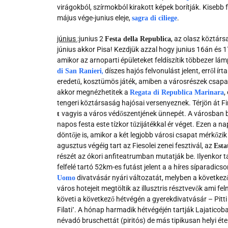
virágokból, szírmokból kirakott képek borítják. Kisebb 
május vége-junius eleje,
.
sagra di ciliege
június
:junius 2
, az olasz köztár
Festa della Republica
június akkor Pisa! Kezdjük azzal hogy junius 16án és 1
amikor az arnoparti épületeket feldíszítik többezer l
,
díszes hajós felvonulást jelent, erről ír
di San Ranieri
eredetű, kosztümös játék, amiben a városrészek csapat
akkor megnézhetitek a
,
Regata di Republica Marinara
tengeri köztársaság hajósai versenyeznek. Térjön át Fi
vagyis a város védőszentjének ünnepét. A városban be
t
napos festa este tízkor tűzijátékkal ér véget. Ezen a 
döntője is, amikor a két legjobb városi csapat mérkőzik 
agusztus végéig tart az Fiesolei zenei fesztivál, az
Esta
részét az ókori anfiteatrumban mutatják be. Ilyenkor t
felfelé tartó 52km-es futást jelent a a híres síparad
divatvásár nyári változatát, melyben a következő é
Uomo
város hotejeit megtöltik az illusztris résztvevők ami fe
követi a következő hétvégén a gyerekdivatvásár – Pitti
Filati
. A hónap harmadik hétvégéjén tartják Lajaticob
'
névadó bruschettát (piritós) de más tipikusan helyi éte