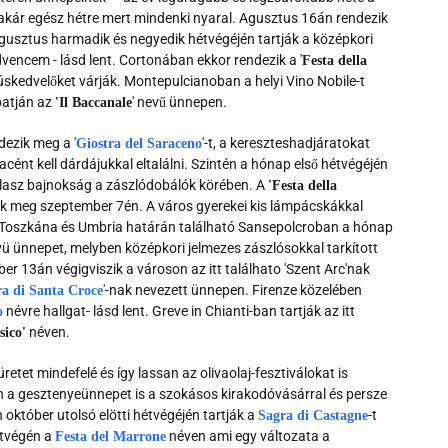
r akár egész hétre mert mindenki nyaral. Agusztus 16án rendezik
ugusztus harmadik és negyedik hétvégéjén tartják a középkori
dvencem - lásd lent. Cortonában ekkor rendezik a '
Festa della
húskedvelőket várják. Montepulcianoban a helyi Vino Nobile-t
batján az
' nevű ünnepen.
'Il Baccanale
ezik meg a '
'-t, a kereszteshadjáratokat
Giostra del Saraceno
cént kell dárdájukkal eltalálni. Szintén a hónap első hétvégéjén
lasz bajnokság a zászlódobálók körében. A
'Festa della
zik meg szeptember 7én. A város gyerekei kis lámpácskákkal
 A Toszkána és Umbria határán található Sansepolcroban a hónap
ü ünnepet, melyben középkori jelmezes zászlósokkal tarkított
r 13án végigviszik a városon az itt találhato 'Szent Arc'nak
'-nak nevezett ünnepen. Firenze közelében
a di Santa Croce
névre hallgat- lásd lent. Greve in Chianti-ban tartják az itt
o
néven.
sico'
etet mindefelé és így lassan az olivaolaj-fesztiválokat is
en a gesztenyeünnepet is a szokásos kirakodóvásárral és persze
 október utolsó elötti hétvégéjén tartják a
-t
Sagra di Castagne
hétvégén a
néven ami egy változata a
Festa del Marrone