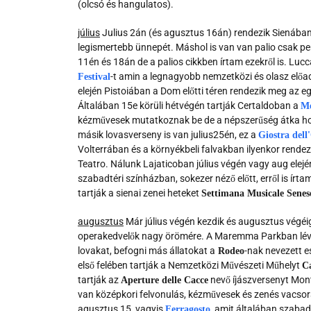
(olcsó és hangulatos).
július
Julius 2án (és agusztus 16án) rendezik Sienában
legismertebb ünnepét. Máshol is van van palio csak per
11én és 18án de a palios cikkben írtam ezekről is. Luc
-t amin a legnagyobb nemzetközi és olasz előad
Festival
elején Pistoiában a Dom előtti téren rendezik meg az egy
Általában 15e körüli hétvégén tartják Certaldoban a
Me
kézművesek mutatkoznak be de a népszerűség átka hogy 
másik lovasverseny is van julius25én, ez a
Giostra dell
Volterrában és a környékbeli falvakban ilyenkor rendez
Teatro. Nálunk Lajaticoban július végén vagy aug elején
szabadtéri színházban, sokezer néző előtt, erről is ír
tartják a sienai zenei heteket
Settimana Musicale Senes
augusztus
Már július végén kezdik és augusztus végéi
operakedvelők nagy örömére. A Maremma Parkban lévő 
lovakat, befogni más állatokat a
-nak nevezett 
Rodeo
első felében tartják a Nemzetközi Művészeti Műhelyt
Ca
tartják az
nevő íjászversenyt Mon
Aperture delle Cacce
van középkori felvonulás, kézművesek és zenés vacs
agusztus 15, vagyis
, amit általában szabad
Ferragosto