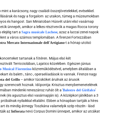
 mint a karácsony, nagy családi összejövetelekkel, evésekkel.
zállásárak és nagy a forgalom az utakon, tümeg a múzeumokban
ányos és hangos!. San Miniatoban Húsvét utáni első vasárnap
getők ünnepét, amikor a lelkes résztvevők a magas Rocca torony
 elejéig tart a
, azaz a luccai zenei napok
Sagra musicale Luchese
 jelent a város számos templomában. A firenzei Fortezzában
-t a hónap utolsó
tra Mercato Internazionale dell'Artigiano
ncerteket tartanak a főtéren. Május első két
esztivált Terricciolában, Lajatico közelében. Egészen június
közreműködésével, amelyben általában a
o Musical Fiorentino
ekart és balett-, tánc-, operaelőadások is vannak. Firenze nagy
– amikor tücsköket árulnak az árusok
sta del Grillo
igy szerencsét hoznak. Időpontja: Krisztus menybemenetelének
imában mindenki reneszánsz ruhát ölt a '
'
Balestro del Girifalco
ek (és agusztus első vasárnapján is). A középkori játékban a 3
próbálnak nyilaikkal eltalálni. Ebben a hónapban tartják a híres
tart és mindig átmegy Toszkána valamelyik szép részén - lásd
tják az
nevű Corpus Domini ünnepet, amikor az utcákat
Infiorata