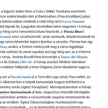
 a legyező alakú téren a
-t (klikk) Toszkána szerintem
Palio
sze sokkal kisebb mint pl Bientinában (Pisa közelében) julius
ca belvárosában rendezik a több hltig tartó
Lucca Summer
ók lépnek fel, a jegyeket elővételben lehet megvenni ! A hónap
 hétig tartó nemzetközi blues fesztivált, a '
't.
Pistoia Blues
nevű 'utcafesztivált', amin zenészek, előadóművészek és
rcantia
szinte lehetetlen bejutni ilyenkor a városba. Pistoia-ban egy
, amikor a főtéren mérkőznek meg a város legjobbjai.
'Orso
nek színházi és zenei napokat ami egy hétg tart, ez a Volterra
 tartja, Andrea Bocelli híres koncertjét a
Teatro del Silenzio
tam a BLOGban,
klikk ide
. A hónap utaolsó hétében Sienában
melyben fellépnek a hires Chigiana Zenei Akadémia tagjai is.
e
g tart a
a Torre del Lago tónál, Pisa melett, az
Puccini fesztivál
Alberese-ben a helyiek bemutatják hogyan kell betörni a
esemény során (egész hónapban). Montepulcianoban a hónap
. Augusztus második hétvégéjén
ntiere Internazionale d'Arte
talcinoban amiben a városzrészek csapatai versenyeznek de
ora az erődben. Egész Olaszországban munkaszüneti nap
téren ünnepelnek - - az év legdrágább és legzsúfoltabb hete a