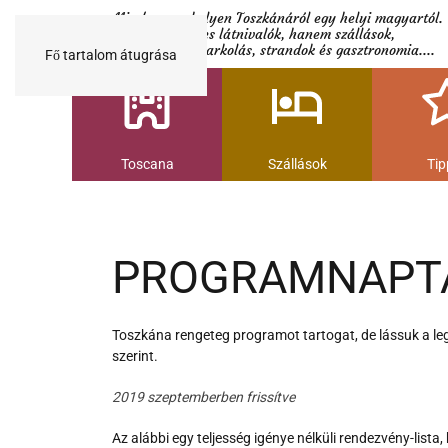
Minden egy helyen Toszkánáról egy helyi magyartól.
Nemcsak a híres látnivalók, hanem szállások,
múzeumok és parkolás, strandok és gasztronomia....
Fő tartalom átugrása
Toscana
Szállások
Tip
PROGRAMNAPT
Toszkána rengeteg programot tartogat, de lássuk a leg
szerint.
2019 szeptemberben frissítve
Az alábbi egy teljesség igénye nélküli rendezvény-lista