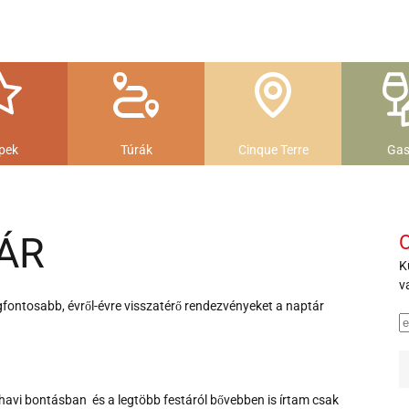
pek
Túrák
Cinque Terre
Gas
ÁR
O
K
v
fontosabb, évről-évre visszatérő rendezvényeket a naptár
, havi bontásban és a legtöbb festáról bővebben is írtam csak