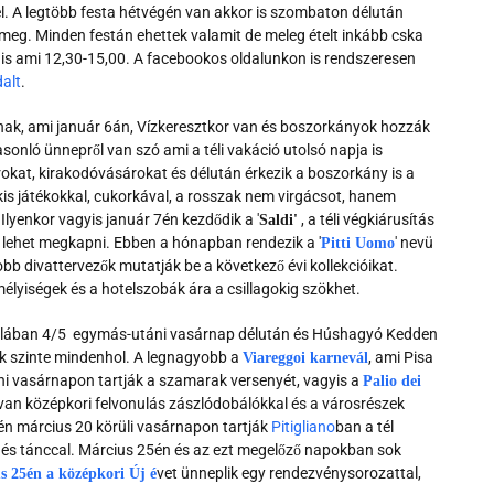
kel. A legtöbb festa hétvégén van akkor is szombaton délután
meg. Minden festán ehettek valamit de meleg ételt inkább cska
is ami 12,30-15,00. A facebookos oldalunkon is rendszeresen
alt
.
ának, ami január 6án, Vízkeresztkor van és boszorkányok hozzák
nló ünnepről van szó ami a téli vakáció utolsó napja is
kat, kirakodóvásárokat és délután érkezik a boszorkány is a
kis játékokkal, cukorkával, a rosszak nem virgácsot, hanem
Ilyenkor vagyis január 7én kezdődik a '
, a téli végkiárusítás
Saldi'
 lehet megkapni. Ebben a hónapban rendezik a '
' nevü
Pitti Uomo
bb divattervezők mutatják be a következő évi kollekcióikat.
emélyiségek és a hotelszobák ára a csillagokig szökhet.
alában 4/5 egymás-utáni vasárnap délután és Húshagyó Kedden
ak szinte mindenhol. A legnagyobb a
, ami Pisa
Viareggoi karnevál
ni vasárnapon tartják a szamarak versenyét, vagyis a
Palio dei
 van középkori felvonulás zászlódobálókkal és a városrészek
tén március 20 körüli vasárnapon tartják
Pitigliano
ban a tél
és tánccal. Március 25én és az ezt megelőző napokban sok
vet ünneplik egy rendezvénysorozattal,
s 25én a középkori Új é