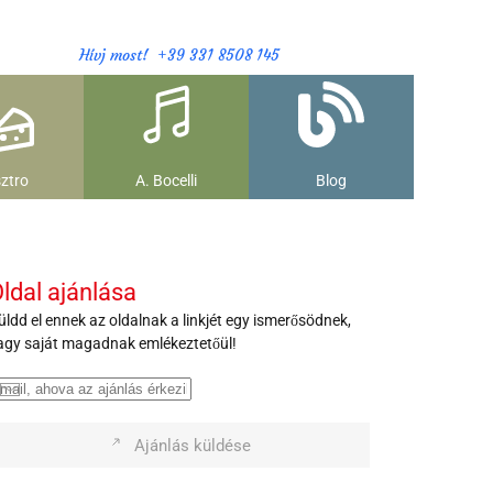
Hívj most! +39 331 8508 145
ztro
A. Bocelli
Blog
ldal ajánlása
üldd el ennek az oldalnak a linkjét egy ismerősödnek,
agy saját magadnak emlékeztetőül!
Ajánlás küldése