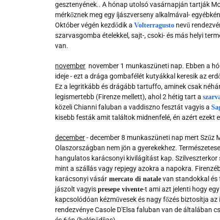
gesztenyének.. A hónap utolsó vasárnapján tartják M
mérkőznek meg egy íjászverseny alkalmával- egyébként
Október végén kezdődik a
nevű rendezvén
Volterragusto
szarvasgomba ételekkel, sajt-, csoki- és más helyi ter
van.
november
november 1 munkaszüneti nap. Ebben a hón
ideje - ezt a drága gombafélét kutyákkal keresik az er
Ez a legritkább és drágább tartuffo, aminek csak néhá
legismertebb (Firenze mellett), ahol 2 hétig tart a
szarv
közeli Chianni faluban a vaddiszno fesztát vagyis a
Sa
kisebb festák amit találtok midnenfelé, én azért ezekt
december
- december 8 munkaszüneti nap mert Szűz Má
Olaszországban nem jön a gyerekekhez. Természetesen
hangulatos karácsonyi kivilágítást kap. Szilveszterk
mint a szállás vagy repjegy azokra a napokra. Firenzé
karácsonyi vásár
van standokkal és 
mercato di natale
jászolt vagyis
-t ami azt jelenti hogy e
presepe vivente
kapcsolódóan kézművesek és nagy főzés biztosítja az ig
rendezvénye Casole D'Elsa faluban van de általában c