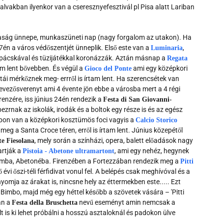
falvakban ilyenkor van a cseresznyefesztivál pl Pisa alatt Lariban
saság ünnepe, munkaszüneti nap (nagy forgalom az utakon). Ha
7én a város védőszentjét ünneplik. Első este van a
,
Luminaria
ámpácskával és tüzijátékkal koronázzák. Aztán másnap a
Regata
tam lent bővebben. És végül a
ami egy középkori
Gioco del Ponte
ái mérkőznek meg- errről is írtam lent. Ha szerencsétek van
 evezősverenyt ami 4 évente jön ebbe a városba mert a 4 régi
renzére, iss június 24én rendezik a
Festa di San Giovanni-
zrnak az iskolák, irodák és a boltok egy része is és az egész
napon van a középkori kosztümös foci vagyis a
Calcio Storico
meg a Santa Croce téren, erről is írtam lent. Június közepétől
, mely során a színházi, opera, balett előadások nagy
te Fiesolana
artják a
, ami egy nehéz, hegynek
Pistoia - Abetone ultramartont
icsomba, Abetonéba. Firenzében a Fortezzában rendezik meg a
Pitti
vi őszi-téli férfidivat vonul fel. A belépés csak meghívóval és a
lnyomja az árakat is, nincsne hely az éttermekben este..... Ezt
 Bimbo, majd még egy héttel később a szövetek vására – 'Pitti
an a
nevű eseményt amin nemcsak a
Festa della Bruschetta
lt is ki lehet próbálni a hosszú asztaloknál és padokon ülve