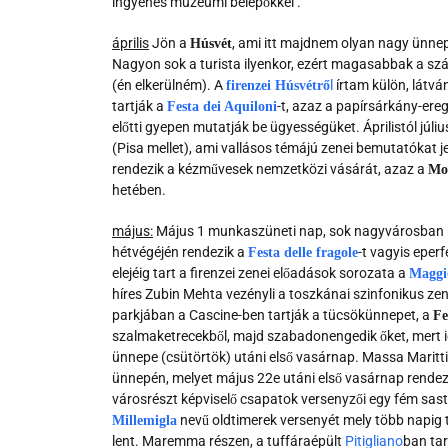
ingyenes muzeumi belépőkkel .
április
Jön a
, ami itt majdnem olyan nagy ünnep
Húsvét
Nagyon sok a turista ilyenkor, ezért magasabbak a s
(én elkerülném). A
l
írtam külön, látv
firenzei Húsvétrő
tartják a
-t, azaz a papírsárkány-ere
Festa dei Aquiloni
előtti gyepen mutatják be ügyességüket. Áprilistól július
(Pisa mellet), ami vallásos témájú zenei bemutatókat
rendezik a kézművesek nemzetközi vásárát, azaz a
Mos
hetében.
május
:
Május 1 munkaszüneti nap, sok nagyvárosban ko
hétvégéjén rendezik a
-t vagyis eperf
Festa delle fragole
elejéig tart a firenzei zenei előadások sorozata a
Maggi
híres Zubin Mehta vezényli a toszkánai szinfonikus zen
parkjában a Cascine-ben tartják a tücsökünnepet, a
Fe
szalmaketrecekből, majd szabadonengedik őket, mert 
ünnepe (csütörtök) utáni első vasárnap. Massa Maritt
ünnepén, melyet május 22e utáni első vasárnap rendezn
városrészt képviselő csapatok versenyzői egy fém sast 
nevű oldtimerek versenyét mely több napig 
Millemigla
lent. Maremma részen, a tuffáraépült
Pitigliano
ban tar