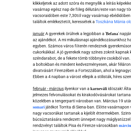
klikkeljetek az adott szóra és megnyílik a leírás képek
vasárnap egész nap de főleg délután/este van nagy tö
vacsoraidőben este 7,30től vagy vasárnap ebédidőben 
találtok emlékeztetőt, keressétek a
Toszkána Mánia old
január
A gyerekek örülnek a legjobban a '
' napj
Befana
az ajándékot. A mi mikulásnapi ajándékozásunkhoz haso
egyben. Számos város főterén rendeznek gyerekműsoro
cukorkákkal. A jó gyerekek nagy színes zoknit kapnak 
széndarabot, de a fekete tömb többnyire csokiból van. 
a boltokban és mindent kedvezményesen, akár féláron
divatvásárt Firenzében a Fortezzában, ahol a legnagyo
Ebben a 4 napban a várost ellepik a stilisták, híres sz
február - március
ilyenkor van a
időszak! Ált
karneváli
jelmezes felvonulásokat és kirakodóvásárokat tartan
közelében a tengerparti városban van. Március 19 utá
játékot Torrita di Siena-ban. Előtte vasárnapon
somari
nagy vacsorákat tartanak a kijelölt éttermekben. Szin
búcsúztatására rendezett ünnepet nagy máglyatűzzel 
rendzvényt találtok Pisa és Firenze városokban
márciu