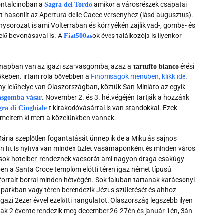
ontalcinoban a
amikor a városrészek csapatai
Sagra del Tordo
 hasonlít az Apertura delle Cacce versenyhez (lásd augusztus).
ysorozat is ami Volterrában és környékén zajlik vad-, gomba- és
melő bevonásával is. A
ok éves találkozója is ilyenkor
Fiat500as
apban van az igazi szarvasgomba, azaz a
érési
tartuffo bianco
dőkeben. írtam róla bővebben a
Finomságok menüben, klikk ide
.
ny lelőhelye van Olaszországban, köztük San Miniáto az egyik
. November 2. és 3. hétvégéjén tartják a hozzánk
asgomba vásár
-t kirakodóvásárral is van standokkal. Ezek
gra di Cinghiale
 emeltem ki mert a közelünkben vannak.
ria szeplőtlen fogantatását ünneplik de a Mikulás sajnos
 itt is nyitva van minden üzlet vasárnaponként és minden város
or sok hotelben rendeznek vacsorát ami nagyon drága csakúgy
ben a Santa Croce templom elötti téren igaz német típusú
forralt borral minden hétvégén. Sok faluban tartanak karácsonyi
gy parkban vagy téren berendezik Jézus születését és ahhoz
azi 2ezer évvel ezelőtti hangulatot. Olaszország legszebb ilyen
sak 2 évente rendezik meg december 26-27én és január 1én, 3án