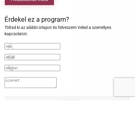
Érdekel ez a program?
Töltsd ki az alábbi űrlapot és felveszem Veled a személyes
kapcsolatot.
Érdekel
Oldal ajánlása
Küldd el ennek az oldalnak a linkjét egy ismerősödnek, vagy saját