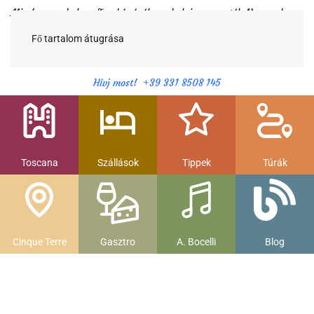
Minden egy helyen Toszkánáról egy helyi magyartól. Nemcsak a
híres látnivalók, hanem szállások, múzeumok és parkolás, strandok
és gasztronomia....
Fő tartalom átugrása
Hívj most! +39 331 8508 145
Toscana
Szállások
Tippek
Túrák
Cinque Terre
Gasztro
A. Bocelli
Blog