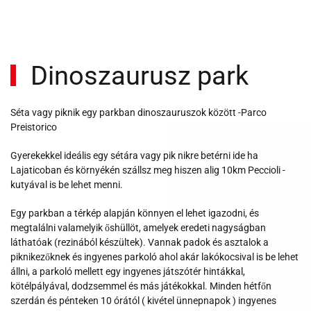
Dinoszaurusz park
Séta vagy piknik egy parkban dinoszauruszok között -Parco
Preistorico
Gyerekekkel ideális egy sétára vagy pik nikre betérni ide ha
Lajaticoban és környékén szállsz meg hiszen alig 10km Peccioli -
kutyával is be lehet menni.
Egy parkban a térkép alapján könnyen el lehet igazodni, és
megtalálni valamelyik őshüllöt, amelyek eredeti nagyságban
láthatóak (rezinából készültek). Vannak padok és asztalok a
piknikezőknek és ingyenes parkoló ahol akár lakókocsival is be lehet
állni, a parkoló mellett egy ingyenes játszótér hintákkal,
kötélpályával, dodzsemmel és más játékokkal. Minden hétfőn
szerdán és pénteken 10 órától ( kivétel ünnepnapok ) ingyenes