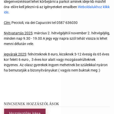
idegenvezetéssel lehet körbejárni a parkot aminek ideje kb másfél
óra- előre kell jelezni rá az igényeteket emailben
Weboldalukhoz klikk
ide
.
Cím:
Peccioli, via dei Capuccini tel 0587 636030
Nyitvatartás 2025
: március 2. hétvégéjétől november 2. hétvégéjéig,
minden nap 9.30 - 19.00 A jegy egy napra szól tehát vissza is lehet
menni délután vele.
jegyárak 2025
: felnőtteknek 8 euro, kicsiknek 3-12 évesig és 65 éves
kor felett 6 euro , 3 éves kor alatt vagy mozgássérülteknek
ingyenes. Az olasz gyerekek ingyen mehetnek be szüleikkal nyáron
ha bemutatják a bizonyítványukat ( vagyis nem buktak meg :)
NINCSENEK HOZZÁSZÓLÁSOK
Hozzászólás írása