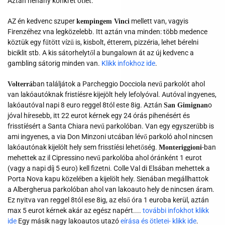
Aztán néhány konkrét ötlet:
AZ én kedvenc szuper
mellett van, vagyis
kempingem Vinci
Firenzéhez vna legközelebb. Itt aztán vna minden: több medence
köztük egy fűtött vízű is, kisbolt, étterem, pizzéria, lehet bérelni
biciklit stb. A kis sátorhelytől a bungalown át az új kedvenc a
gambling sátorig minden van.
Klikk infokhoz ide
.
ban találjátok a Parcheggio Docciola nevű parkolót ahol
Volterrá
van lakóautóknak fristíésre kijejölt hely lefolyóval. Autóval ingyenes,
lakóautóval napi 8 euro reggel 8tól este 8ig. Aztán
o
San Gimignan
jóval híresebb, itt 22 eurot kérnek egy 24 órás pihenésért és
frisstíésért a Santa Chiara nevű parkolóban. Van egy egyszerűbb is
ami ingyenes, a via Don Minzoni utcában lévő parkoló ahol nincsen
lakóautónak kijelölt hely sem frisstíési lehetőség.
-ban
Monteriggioni
mehettek az il Cipressino nevű parkolóba ahol óránként 1 eurot
(vagy a napi díj 5 euro) kell fizetni. Colle Val di Elsában mehettek a
Porta Nova kapu közelében a kijelölt hely. Sienában megállhattok
a Albergherua parkolóban ahol van lakoauto hely de nincsen áram.
Ez nyitva van reggel 8tól ese 8ig, az első óra 1 euroba kerül, aztán
max 5 eurot kérnek akár az egész napért....
további infokhot klikk
ide
Egy másik nagy lakoautos utazó
eírása és ötletei- klikk ide
.