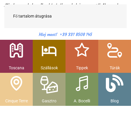
Minden egy helyen Toszkánáról egy helyi magyartól. Nemcsak a
híres látnivalók, hanem szállások, múzeumok és parkolás, strandok
és gasztronomia....
Fő tartalom átugrása
Hívj most! +39 331 8508 145
Toscana
Szállások
Tippek
Túrák
Cinque Terre
Gasztro
A. Bocelli
Blog