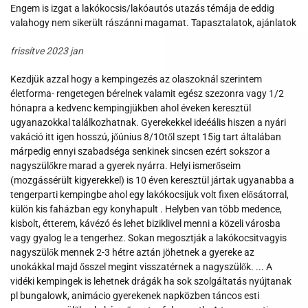
Engem is izgat a lakókocsis/lakóautós utazás témája de eddig
valahogy nem sikerült rászánni magamat. Tapasztalatok, ajánlatok
frissítve 2023 jan
Kezdjük azzal hogy a kempingezés az olaszoknál szerintem
életforma- rengetegen bérelnek valamit egész szezonra vagy 1/2
hónapra a kedvenc kempingjükben ahol éveken keresztül
ugyanazokkal találkozhatnak. Gyerekekkel ideéális hiszen a nyári
vakáció itt igen hosszú, jőúnius 8/10től szept 15ig tart általában
márpedig ennyi szabadséga senkinek sincsen ezért sokszor a
nagyszülőkre marad a gyerek nyárra. Helyi ismerőseim
(mozgássérült kigyerekkel) is 10 éven keresztül jártak ugyanabba a
tengerparti kempingbe ahol egy lakókocsijuk volt fixen elősátorral,
külön kis faházban egy konyhapult . Helyben van több medence,
kisbolt, étterem, kávézó és lehet biziklivel menni a közeli városba
vagy gyalog le a tengerhez. Sokan megosztják a lakókocsitvagyis
nagyszülők mennek 2-3 hétre aztán jöhetnek a gyereke az
unokákkal majd ősszel megint visszatérnek a nagyszülők. ... A
vidéki kempingek is lehetnek drágák ha sok szolgáltatás nyújtanak
pl bungalowk, animácio gyerekenek napközben táncos esti