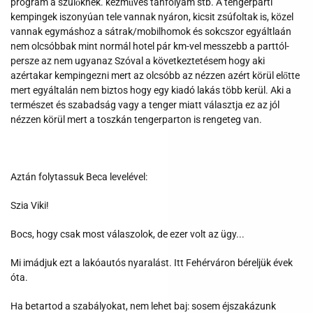
program a szülőknek. kézműves tanfolyam stb. A tengerparti
kempingek iszonyúan tele vannak nyáron, kicsit zsúfoltak is, közel
vannak egymáshoz a sátrak/mobilhomok és sokcszor egyáltlaán
nem olcsóbbak mint normál hotel pár km-vel messzebb a parttól-
persze az nem ugyanaz Szóval a következtetésem hogy aki
azértakar kempingezni mert az olcsóbb az nézzen azért körül előtte
mert egyáltalán nem biztos hogy egy kiadó lakás több kerül. Aki a
természet és szabadság vagy a tenger miatt választja ez az jól
nézzen körül mert a toszkán tengerparton is rengeteg van.
Aztán folytassuk Beca levelével:
Szia Viki!
Bocs, hogy csak most válaszolok, de ezer volt az ügy...
Mi imádjuk ezt a lakóautós nyaralást. Itt Fehérváron béreljük évek
óta.
Ha betartod a szabályokat, nem lehet baj: sosem éjszakázunk