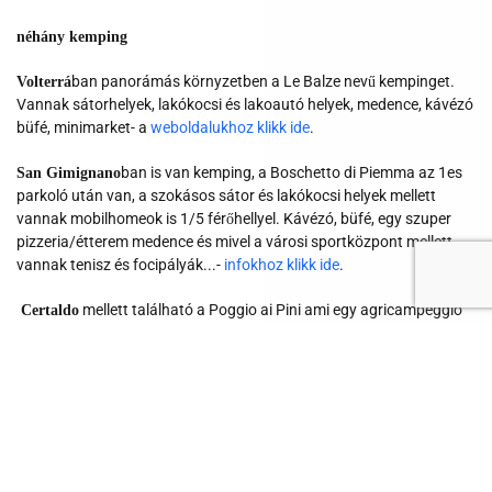
néhány kemping
ban panorámás környzetben a Le Balze nevű kempinget.
Volterrá
Vannak sátorhelyek, lakókocsi és lakoautó helyek, medence, kávézó
büfé, minimarket- a
weboldalukhoz klikk ide
.
ban is van kemping, a Boschetto di Piemma az 1es
San Gimignano
parkoló után van, a szokásos sátor és lakókocsi helyek mellett
vannak mobilhomeok is 1/5 férőhellyel. Kávézó, büfé, egy szuper
pizzeria/étterem medence és mivel a városi sportközpont mellett
vannak tenisz és focipályák...-
infokhoz klikk ide
.
mellett található a Poggio ai Pini ami egy agricampeggio
Certaldo
vagyis egy működö és termelő farmon lehet kempingezni.
infokért
klikk ide
.
Egy kemping a
: Camping chianti néven,
klikk ide.
Chinati részen
Pisa és Firenze között félúton található Montopoli ahol egy jó nagy
kemping van midnenféle szolgáltatással, medence, játszótér és