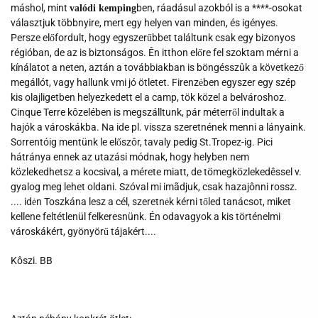
máshol, mint
ben, ráadásul azokból is a ****-osokat
valódi kemping
választjuk többnyire, mert egy helyen van minden, és igényes.
Persze előfordult, hogy egyszerűbbet találtunk csak egy bizonyos
régióban, de az is biztonságos. Ên itthon előre fel szoktam mérni a
kínálatot a neten, aztán a továbbiakban is böngésszûk a következő
megállót, vagy hallunk vmi jó ötletet. Firenzėben egyszer egy szép
kis olajligetben helyezkedett el a camp, tök közel a belvároshoz.
Cinque Terre kôzelében is megszálltunk, pár méterről indultak a
hajók a városkákba. Na ide pl. vissza szeretnének menni a lányaink.
Sorrentóig mentünk le előszôr, tavaly pedig St.Tropez-ig. Pici
hátránya ennek az utazási módnak, hogy helyben nem
közlekedhetsz a kocsival, a mérete miatt, de tömegközlekedêssel v.
gyalog meg lehet oldani. Szóval mi imãdjuk, csak hazajônni rossz.
.... idėn Toszkána lesz a cél, szeretnėk kérni tőled tanácsot, miket
kellene feltétlenül felkeresnünk. Én odavagyok a kis történelmi
városkákért, gyönyörű tájakért....
Kôszi. BB