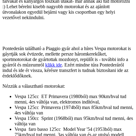
falvakat és kanyargós toszkán utakat- már annak aki tud motorozni
:) Lehet bérelni kisebb nagyobb motorokat és az ajánlott
útvonalakon egyedül bejárni vagy kis csoportban egy helyi
vezetővel nekiindulni.
Pontederán található a Piaggio gyár ahol a híres Vespa motorokat is
gáyrtják sok évtizede, mellette persze háromkerekűket,
sportmotorokat de gyártottak mozdonyt, repülőt is - további info a
gyárról és múzeumról
klikk ide
. Ezért mindne túra Pontederáról
indul és ide ér vissza, kérésre transzfert is tudnak biztosítani ide az
érdeklődőknek.
Nézzük a választható motorokat:
Vespa 125cc ET Primavera (1980ból) max 90km/hval tud
menni, 4es váltója van, elektromos indítóval,
Vespa 125cc Primavera (1974ből)
max 85km/hval tud menni,
4es váltója van
Vespa 150cc Sprint (1968ból)
max 95km/hval tud menni, 4es
váltója van
Vespa faro basso 125cc Model Year '54 (1953ból)
max
75km/hval tud menni, 3as váltója van és az utolsó modell