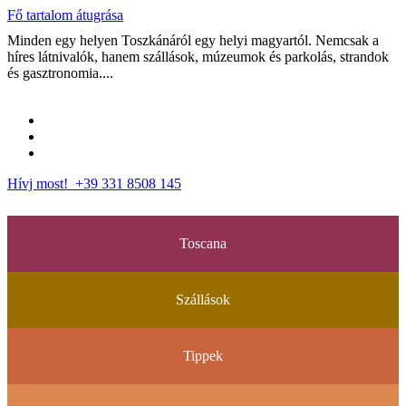
Fő tartalom átugrása
Minden egy helyen Toszkánáról egy helyi magyartól. Nemcsak a
híres látnivalók, hanem szállások, múzeumok és parkolás, strandok
és gasztronomia....
Hívj most! +39 331 8508 145
Toscana
Szállások
Tippek