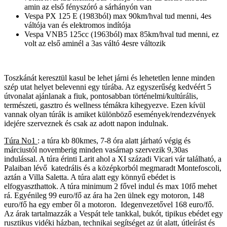
amin az első fényszóró a sárhányón van
Vespa PX 125 E (1983ból)
max 90km/hval tud menni, 4es
váltója van és elektromos indítója
Vespa VNB5 125cc (1963ból)
max 85km/hval tud menni, ez
volt az első aminél a 3as váltó 4esre változik
Toszkánát keresztül kasul be lehet járni és lehetetlen lenne minden
szép utat helyet belevenni egy túrába. Az egyszerűség kedvéért 5
útvonalat ajánlanak a fiuk, pontosabban történelmi/kultúrális,
természeti, gasztro és wellness témákra kihegyezve. Ezen kívül
vannak olyan túrák is amiket különböző események/rendezvények
idejére szerveznek és csak az adott napon indulnak.
Túra No1
: a túra kb 80kmes, 7-8 óra alatt járható végig és
márciustól novemberig minden vasárnap szervezik 9,30as
indulással. A túra érinti Larit ahol a XI századi Vicari vár található, a
Palaiban lévő katedrális és a középkorból megmaradt Montefoscoli,
aztán a Villa Saletta. A túra alatt egy könnyű ebédet is
elfogyaszthattok. A túra minimum 2 fővel indul és max 10fő mehet
rá. Egyénileg 99 euro/fő az ára ha 2en ülnek egy motoron, 148
euro/fő ha egy ember ől a motoron. Idegenvezetővel 168 euro/fő.
Az árak tartalmazzák a Vespát tele tankkal, bukót, tipikus ebédet egy
rusztikus vidéki házban, technikai segítséget az út alatt, útleírást és