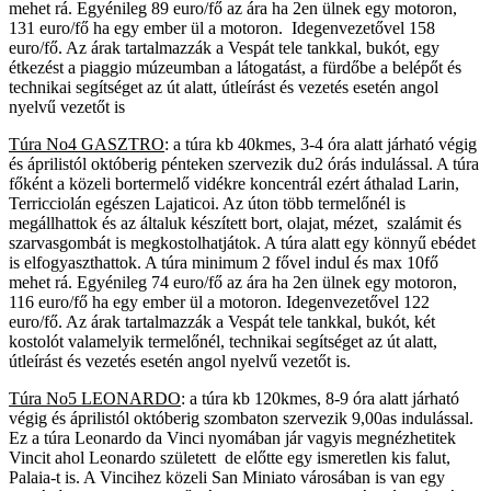
mehet rá. Egyénileg 89 euro/fő az ára ha 2en ülnek egy motoron,
131 euro/fő ha egy ember ül a motoron. Idegenvezetővel 158
euro/fő. Az árak tartalmazzák a Vespát tele tankkal, bukót, egy
étkezést a piaggio múzeumban a látogatást, a fürdőbe a belépőt és
technikai segítséget az út alatt, útleírást és vezetés esetén angol
nyelvű vezetőt is
Túra No4 GASZTRO
: a túra kb 40kmes, 3-4 óra alatt járható végig
és áprilistól októberig pénteken szervezik du2 órás indulással. A túra
főként a közeli bortermelő vidékre koncentrál ezért áthalad Larin,
Terricciolán egészen Lajaticoi. Az úton több termelőnél is
megállhattok és az általuk készített bort, olajat, mézet, szalámit és
szarvasgombát is megkostolhatjátok. A túra alatt egy könnyű ebédet
is elfogyaszthattok. A túra minimum 2 fővel indul és max 10fő
mehet rá. Egyénileg 74 euro/fő az ára ha 2en ülnek egy motoron,
116 euro/fő ha egy ember ül a motoron. Idegenvezetővel 122
euro/fő. Az árak tartalmazzák a Vespát tele tankkal, bukót, két
kostolót valamelyik termelőnél, technikai segítséget az út alatt,
útleírást és vezetés esetén angol nyelvű vezetőt is.
Túra No5 LEONARDO
: a túra kb 120kmes, 8-9 óra alatt járható
végig és áprilistól októberig szombaton szervezik 9,00as indulással.
Ez a túra Leonardo da Vinci nyomában jár vagyis megnézhetitek
Vincit ahol Leonardo született de előtte egy ismeretlen kis falut,
Palaia-t is. A Vincihez közeli San Miniato városában is van egy