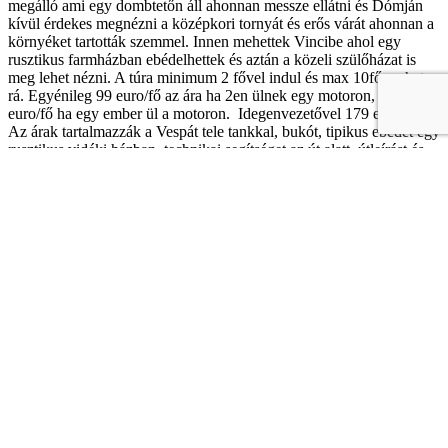
megálló ami egy dombtetőn áll ahonnan messze ellátni és Dómján
kívül érdekes megnézni a középkori tornyát és erős várát ahonnan a
környéket tartották szemmel. Innen mehettek Vincibe ahol egy
rusztikus farmházban ebédelhettek és aztán a közeli szülőházat is
meg lehet nézni. A túra minimum 2 fővel indul és max 10fő mehet
rá. Egyénileg 99 euro/fő az ára ha 2en ülnek egy motoron, 147
euro/fő ha egy ember ül a motoron. Idegenvezetővel 179 euro/fő.
Az árak tartalmazzák a Vespát tele tankkal, bukót, tipikus ebédet egy
rusztikus vidéki házban, technikai segítséget az út alatt, útleírást és
vezetés esetén angol nyelvű vezetőt is. Nem tartalmaznak belépőt
Leonardo szülőházába sem a múzeumokba.
Túra No6 STRANDOLÁS
: a túra kb 130kmes, 8 óra és július-
augusztus hónapokban vasárnaponként szervezik reggekl 10es
indulással és 18órás érkezéssel . Casciana terme után át kell vágni a
hegyen és a pain di Laura-n majd Castiglioncellohoz érkeztek az
egyik legszebb tengerpartra ahol van egy homokos meg sziklás rész
is. A túra minimum 2 fővel indul és max 10fő mehet rá. Egyénileg
84 euro/fő az ára ha 2en ülnek egy motoron, 136 euro/fő ha egy
ember ül a motoron. Idegenvezetővel 162 euro/fő. Az árak
tartalmazzák a Vespát tele tankkal, bukót, technikai segítséget az út
alatt, útleírást és vezetés esetén angol nyelvű vezetőt is. Ehhez az is
csatlakozhat akinek van saját Vespája ebben az esetben 30 euro ha
minimum 6an jelentkeznek.