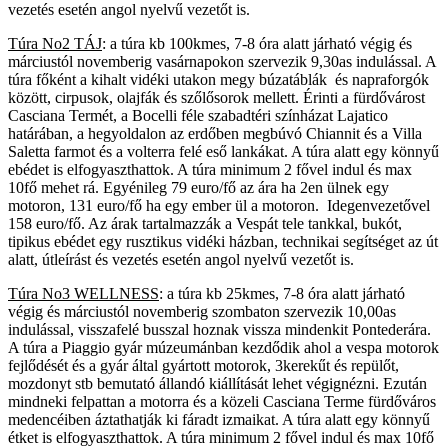
vezetés esetén angol nyelvű vezetőt is.
Túra No2 TÁJ
: a túra kb 100kmes, 7-8 óra alatt járható végig és
márciustól novemberig vasárnapokon szervezik 9,30as indulással. A
túra főként a kihalt vidéki utakon megy búzatáblák és napraforgók
között, cirpusok, olajfák és szőlősorok mellett. Érinti a fürdővárost
Casciana Termét, a Bocelli féle szabadtéri színházat Lajatico
határában, a hegyoldalon az erdőben megbúvó Chiannit és a Villa
Saletta farmot és a volterra felé eső lankákat. A túra alatt egy könnyű
ebédet is elfogyaszthattok. A túra minimum 2 fővel indul és max
10fő mehet rá. Egyénileg 79 euro/fő az ára ha 2en ülnek egy
motoron, 131 euro/fő ha egy ember ül a motoron. Idegenvezetővel
158 euro/fő. Az árak tartalmazzák a Vespát tele tankkal, bukót,
tipikus ebédet egy rusztikus vidéki házban, technikai segítséget az út
alatt, útleírást és vezetés esetén angol nyelvű vezetőt is.
Túra No3 WELLNESS
: a túra kb 25kmes, 7-8 óra alatt járható
végig és márciustól novemberig szombaton szervezik 10,00as
indulással, visszafelé busszal hoznak vissza mindenkit Pontederára.
A túra a Piaggio gyár múzeumánban kezdődik ahol a vespa motorok
fejlődését és a gyár által gyártott motorok, 3kerekűt és repülőt,
mozdonyt stb bemutató állandó kiállítását lehet végignézni. Ezután
mindneki felpattan a motorra és a közeli Casciana Terme fürdőváros
medencéiben áztathatják ki fáradt izmaikat. A túra alatt egy könnyű
étket is elfogyaszthattok. A túra minimum 2 fővel indul és max 10fő