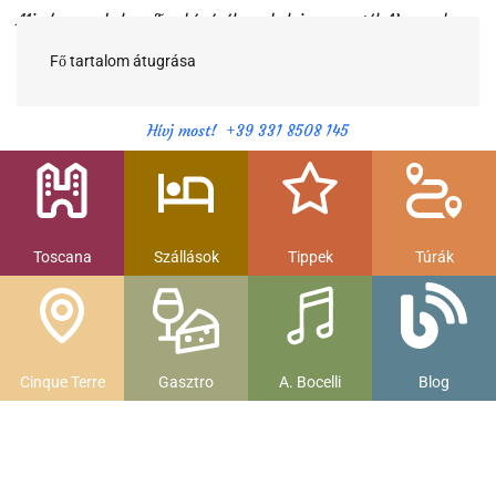
Minden egy helyen Toszkánáról egy helyi magyartól. Nemcsak a
híres látnivalók, hanem szállások, múzeumok és parkolás, strandok
és gasztronomia....
Fő tartalom átugrása
Hívj most! +39 331 8508 145
Toscana
Szállások
Tippek
Túrák
Cinque Terre
Gasztro
A. Bocelli
Blog