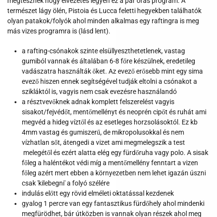
megtesznek hogy élvezetes legyen ez a pár órás program. A
természet lágy ölén, Pistoia és Lucca feletti hegyekben találhatók
olyan patakok/folyók ahol minden alkalmas egy raftingra is meg
más vizes programra is (lásd lent).
a rafting-csónakok szinte elsüllyeszthetetlenek, vastag
gumiból vannak és általában 6-8 főre készülnek, eredetileg
vadászatra használták őket. Az evező erősebb mint egy sima
evező hiszen ennek segítségével tudják eltolni a csónakot a
szikláktól is, vagyis nem csak evezésre használandó
a résztvevőknek adnak komplett felszerelést vagyis
sisakot/fejvédőt, mentőmellényt és
neoprén cipőt és ruhát ami
megvéd a hideg víztől és az esetleges horzsolásoktól. Ez kb
4mm vastag és gumiszerű, de mikropolusokkal és nem
vízhatlan sőt, átengedi a vizet ami megmelegszik a test
melegétől és ezért alatta elég egy fürdőruha vagy polo. A sisak
főleg a haléntékot védi míg a mentőmellény fenntart a vizen
főleg azért mert ebben a környezetben nem lehet igazán úszni
csak 'kilebegni' a folyó szélére
indulás előtt egy rövid elméleti oktatással kezdenek
gyalog 1 percre van egy fantasztikus fürdőhely ahol mindenki
megfürödhet, bár útközben is vannak olyan részek ahol meg