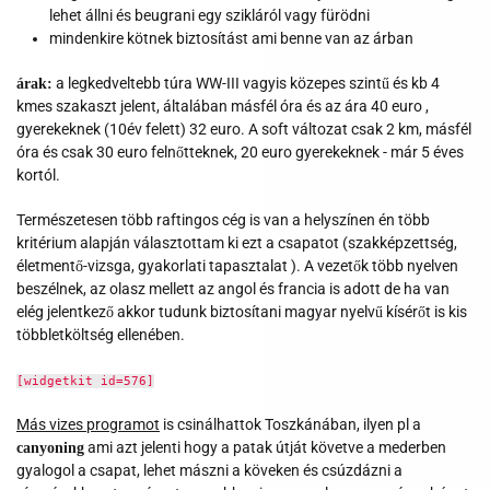
lehet állni és beugrani egy szikláról vagy fürödni
mindenkire kötnek biztosítást ami benne van az árban
a legkedveltebb túra WW-III vagyis közepes szintű és kb 4
árak:
kmes szakaszt jelent, általában másfél óra és az ára 40 euro ,
gyerekeknek (10év felett) 32 euro. A soft változat csak 2 km, másfél
óra és csak 30 euro felnőtteknek, 20 euro gyerekeknek - már 5 éves
kortól.
Természetesen több raftingos cég is van a helyszínen én több
kritérium alapján választottam ki ezt a csapatot (szakképzettség,
életmentő-vizsga, gyakorlati tapasztalat ). A vezetők több nyelven
beszélnek, az olasz mellett az angol és francia is adott de ha van
elég jelentkező akkor tudunk biztosítani magyar nyelvű kísérőt is kis
többletköltség ellenében.
[widgetkit id=576]
Más vizes programot
is csinálhattok Toszkánában, ilyen pl a
ami azt jelenti hogy a patak útját követve a mederben
canyoning
gyalogol a csapat, lehet mászni a köveken és csúzdázni a