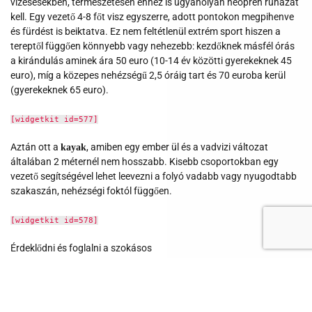
vízesésekben, természetesen ehhez is ugyanolyan neoprén ruházat
kell. Egy vezető 4-8 főt visz egyszerre, adott pontokon megpihenve
és fürdést is beiktatva. Ez nem feltétlenül extrém sport hiszen a
tereptől függően könnyebb vagy nehezebb: kezdőknek másfél órás
a kirándulás aminek ára 50 euro (10-14 év közötti gyerekeknek 45
euro), míg a közepes nehézségű 2,5 óráig tart és 70 euroba kerül
(gyerekeknek 65 euro).
[widgetkit id=577]
Aztán ott a
, amiben egy ember ül és a vadvizi változat
kayak
általában 2 méternél nem hosszabb. Kisebb csoportokban egy
vezető segítségével lehet leevezni a folyó vadabb vagy nyugodtabb
szakaszán, nehézségi foktól függően.
[widgetkit id=578]
Érdeklődni és foglalni a szokásos
toszkanaviki@hotmail.it
emailcímen lehet Vikinél, magyarul. Ha
valaki jelentkezik azt beírom a kirándulásos naptárba és
csatlakozzattok hozzájuk -
klikk ide.