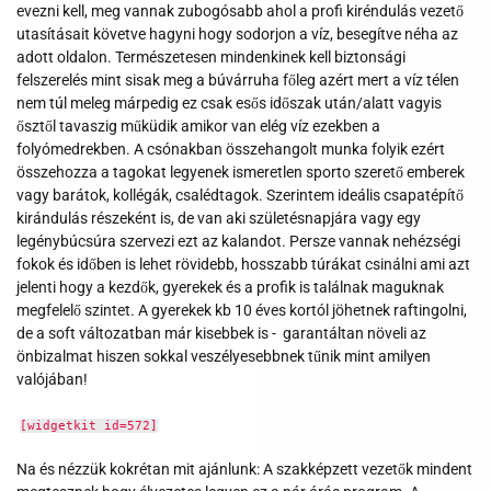
evezni kell, meg vannak zubogósabb ahol a profi kiréndulás vezető
utasításait követve hagyni hogy sodorjon a víz, besegítve néha az
adott oldalon. Természetesen mindenkinek kell biztonsági
felszerelés mint sisak meg a búvárruha főleg azért mert a víz télen
nem túl meleg márpedig ez csak esős időszak után/alatt vagyis
ősztől tavaszig műküdik amikor van elég víz ezekben a
folyómedrekben. A csónakban összehangolt munka folyik ezért
összehozza a tagokat legyenek ismeretlen sporto szerető emberek
vagy barátok, kollégák, csalédtagok. Szerintem ideális csapatépítő
kirándulás részeként is, de van aki születésnapjára vagy egy
legénybúcsúra szervezi ezt az kalandot. Persze vannak nehézségi
fokok és időben is lehet rövidebb, hosszabb túrákat csinálni ami azt
jelenti hogy a kezdők, gyerekek és a profik is találnak maguknak
megfelelő szintet. A gyerekek kb 10 éves kortól jöhetnek raftingolni,
de a soft változatban már kisebbek is - garantáltan növeli az
önbizalmat hiszen sokkal veszélyesebbnek tűnik mint amilyen
valójában!
[widgetkit id=572]
Na és nézzük kokrétan mit ajánlunk: A szakképzett vezetők mindent