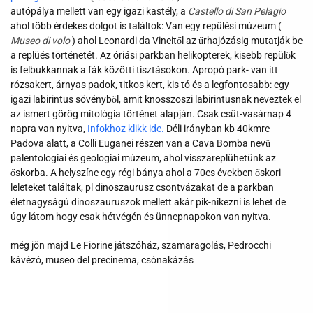
autópálya mellett van egy igazi kastély, a
Castello di San Pelagio
ahol több érdekes dolgot is találtok: Van egy repülési múzeum (
Museo di volo
) ahol Leonardi da Vincitől az űrhajózásig mutatják be
a replüés történetét. Az óriási parkban helikopterek, kisebb repülők
is felbukkannak a fák közötti tisztásokon. Apropó park- van itt
rózsakert, árnyas padok, titkos kert, kis tó és a legfontosabb: egy
igazi labirintus sövényből, amit knosszoszi labirintusnak neveztek el
az ismert görög mitológia történet alapján. Csak csüt-vasárnap 4
napra van nyitva,
Infokhoz klikk ide.
Déli irányban kb 40kmre
Padova alatt, a Colli Euganei részen van a Cava Bomba nevű
palentologiai és geologiai múzeum, ahol visszareplühetünk az
őskorba. A helyszíne egy régi bánya ahol a 70es években őskori
leleteket találtak, pl dinoszaurusz csontvázakat de a parkban
életnagyságú dinoszauruszok mellett akár pik-nikezni is lehet de
úgy látom hogy csak hétvégén és ünnepnapokon van nyitva.
még jön majd Le Fiorine játszóház, szamaragolás, Pedrocchi
kávézó, museo del precinema, csónakázás