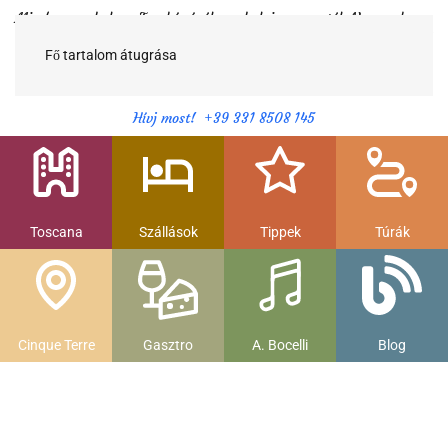
Minden egy helyen Toszkánáról egy helyi magyartól. Nemcsak a
híres látnivalók, hanem szállások, múzeumok és parkolás, strandok
és gasztronomia....
Fő tartalom átugrása
Hívj most! +39 331 8508 145
Toscana
Szállások
Tippek
Túrák
Cinque Terre
Gasztro
A. Bocelli
Blog