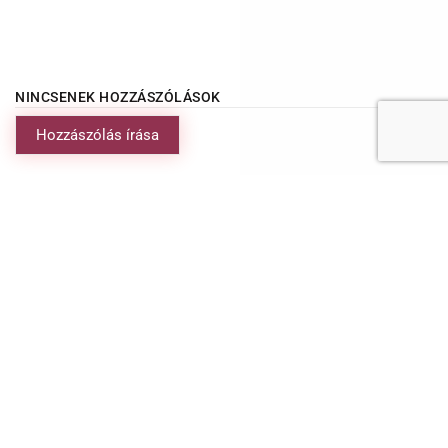
NINCSENEK HOZZÁSZÓLÁSOK
Hozzászólás írása
Érdekel ez a program?
Töltsd ki az alábbi űrlapot és felveszem Veled a személyes
kapcsolatot.