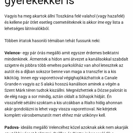
gyerekekkel is
Vagyis ha meg akartok állni Toszkána felé valahol (vagy hazafelé)
és kellene pár ötlet esetleg csemetéiteknek is akkor íme egy lista a
lehetséges látnivalókból.
Többen írtatok hasonló témában tehát fussunk neki:
Velence-
egy pár órás megálló amit egyszer érdemes beiktatni
mindenkinek. Átmentek a hídon ami átvezet a kanálisokkal szabdalt
szigetre és jobbra több emeltes parkolóház van ahol leteszitek az
autót és a díjban sokszor benne van maga a transzfer is a kis
kikötőig. Innen egy vaporettoval végighajókázhattok a Canale
Grande-n vagyis az S alakú hosszú kanálison aminek a végén a
Szent Márk téren tudtok kiszállni. Megnézhettiek a Dózse palotát is
de elég nagy a sor mindig, aztán oldalt a Sóhajok hídját. Én
visszafelé sétálni szoktam a kis utcákban a Rialto hídig ahonnan
akár gondolázni is lehet vagy vissza vaporettoval. Ne kérjetek
komplett városbemutatót mert ehhez már utikönyv kell.
Padova
- ideális megálló Velencéhez közel azoknak akik nem akarják