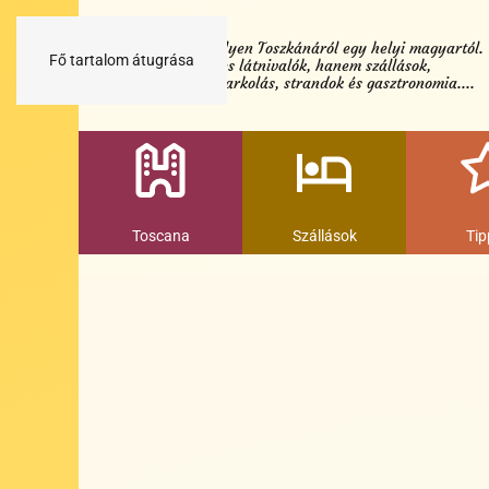
Minden egy helyen Toszkánáról egy helyi magyartól.
Fő tartalom átugrása
Nemcsak a híres látnivalók, hanem szállások,
múzeumok és parkolás, strandok és gasztronomia....
Toscana
Szállások
Tip