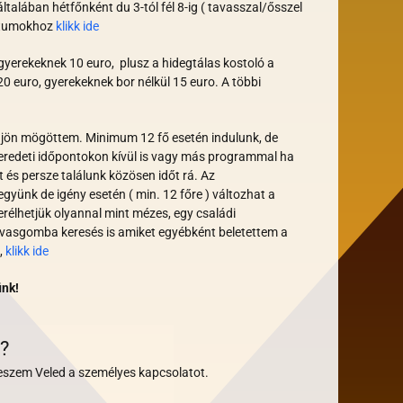
általában hétfőnként d
u 3-tól fél 8-ig ( tavasszal/ősszel
tumokhoz
klikk ide
 gyerekeknek 10 euro, plusz a hidegtálas kostoló a
0 euro, gyerekeknek bor nélkül 15 euro. A többi
jön mögöttem. Minimum 12
fő esetén indulunk, de
 eredeti időpontokon kívül is vagy más programmal ha
ot és persze találunk közösen időt rá.
Az
yünk de igény esetén ( min. 12 főre ) változhat a
rélhetjük olyannal mint mézes, egy családi
arvasgomba keresés is amiket egyébként beletettem a
,
klikk ide
ünk!
?
lveszem Veled a személyes kapcsolatot.