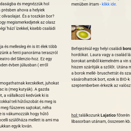
gazdaságba és megnézzük hol
menüben írtam -
klikk ide.
 a présben ahova a helyiek
 olívaolajat. És a toszkán bor?
hogy megismerkedjetek az olasz
gi 'házi' ízekkel, kisebb családi
ja és mellesleg én is itt élek több
Befejezésül egy helyi családi
boro
ézünk a fenti panoráma teraszról
hordókat. Laura vagy a család lá
atro del Silenzio-hoz. Ez egy
borokat amiből kiemelném a vin s
nden évben júliusban ( erről
hiszen szárítják a szőlőt. Utána
m
a borok mellé- bruschettát és sza
vásárolhattok bort, ezek is BIO-k 
simogathatnak kecskéket, juhokat
szeptemberben érkezik az valószín
lac is (meg kutyák). A gazda
, a vállalkozó kedvüek ki is
okkal teli hűtőszobát és meg is
is meg fűszeres sajtokat, néha
 le is vákumozzák hogy hűtő
hol:
találkozunk
Lajatico
főterén 
ocelli szülőháza mellett is ami ma
libasorban utánam, összesen kb.
bukkan egyik lován.