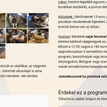
mikor:
hetente legalább egyszer, 
korábban kezdünk),
a pontos
dá
költségek :
felnőtteknek 15 euro,
pincében mindenkinek fejenként 2
kostoló benne van az árban.
Hogyan
:
Mindenki
saját kocsival
k
érésre bárkivel végigmegyek az
kifizeti a 12 főt vagyis a 180 eur
alapváltozatban 3 termelőhöz meg
program, beszúrhatjuk vagy lecse
tésztagyártó, likőrgyár vagy sz
ézzük az olajfákat, az olajprést
másik termelői körbe haladóknak
. Vehettek olívaolajat is sima
öző mérteben. Aki október
Jelentkezzetek ha jönnétek vel
Érdekel ez a program
Töltsd ki az alábbi űrlapot és fe