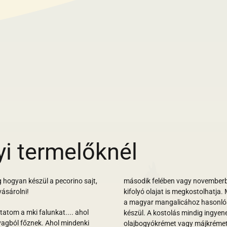
yi termelőknél
hogyan készül a pecorino sajt,
második felében vagy novemberbe
vásárolni!
kifolyó olajat is megkostolhatja.
a magyar mangalicához hasonlóan
atom a mki falunkat.... ahol
készül. A kostolás mindig ingyene
yagból főznek. Ahol mindenki
olajbogyókrémet vagy májkrémet, 