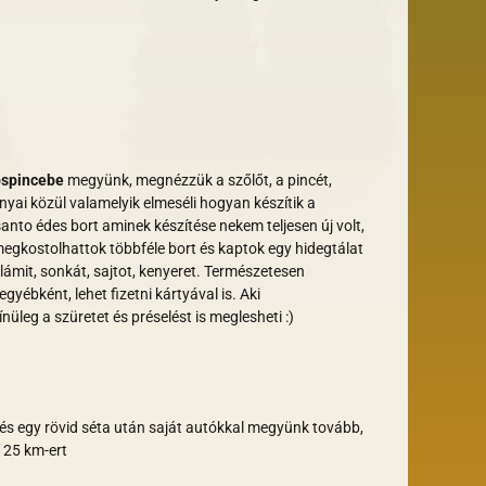
spincebe
megyünk, megnézzük a szőlőt, a pincét,
nyai közül valamelyik
elmeséli hogyan készítik a
anto édes bort aminek készítése nekem teljesen új volt,
egkostolhattok többféle bort és kaptok egy hidegtálat
lámit, sonkát, sajtot, kenyeret. Természetesen
egyébként, lehet fizetni kártyával is. Aki
üleg a szüretet és préselést is meglesheti :)
és egy rövid séta után saját autókkal megyünk tovább,
 25 km-ert