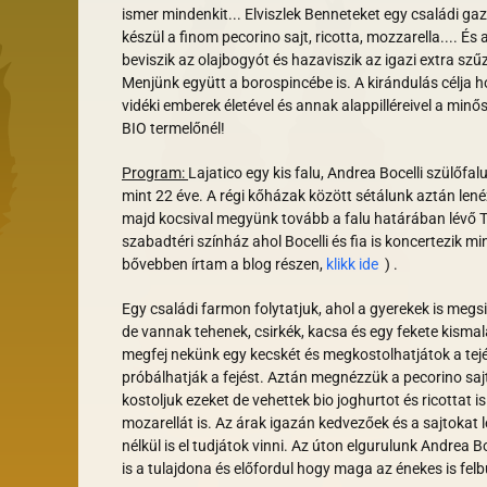
ismer mindenkit... Elviszlek Benneteket egy családi 
készül a finom pecorino sajt, ricotta, mozzarella.... És
beviszik az olajbogyót és hazaviszik az igazi extra szűz
Menjünk együtt a borospincébe is. A kirándulás célja 
vidéki emberek életével és annak alappilléreivel a minősé
BIO termelőnél!
Program:
Lajatico egy kis falu, Andrea Bocelli szülőfalu
mint 22 éve. A régi kőházak között sétálunk aztán len
majd kocsival megyünk tovább a falu határában lévő Te
szabadtéri színház ahol Bocelli és fia is koncertezik mi
bővebben írtam a blog részen,
klikk ide
) .
Egy családi farmon folytatjuk, ahol a gyerekek is meg
de vannak tehenek, csirkék, kacsa és egy fekete kisma
megfej nekünk egy kecskét és megkostolhatjátok a tejét
próbálhatják a fejést. Aztán megnézzük a pecorino sajt
kostoljuk ezeket de vehettek bio joghurtot és ricottat 
mozarellát is. Az árak igazán kedvezőek és a sajtokat
nélkül is el tudjátok vinni. Az úton elgurulunk Andrea B
is a tulajdona és előfordul hogy maga az énekes is fel