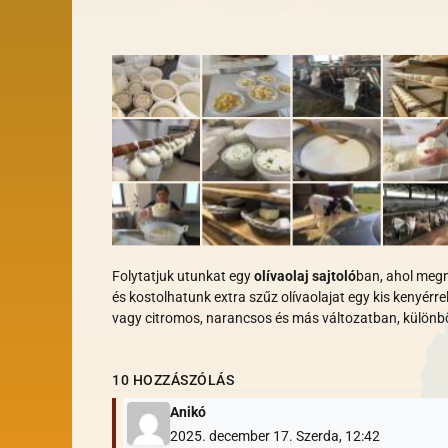
Folytatjuk utunkat egy
olívaolaj sajtoló
ban, ahol m
egn
és kostolhatunk extra szűz olívaolajat egy kis kenyérrel
vagy citromos, narancsos és más változatban, különb
10 HOZZÁSZÓLÁS
Anikó
2025. december 17. Szerda, 12:42