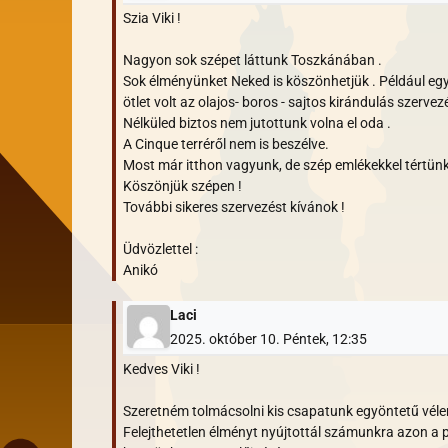
Szia Viki !
Nagyon sok szépet láttunk Toszkánában .
Sok élményünket Neked is köszönhetjük . Például eg
ötlet volt az olajos- boros - sajtos kirándulás szerve
Nélküled biztos nem jutottunk volna el oda .
A Cinque terréről nem is beszélve.
Most már itthon vagyunk, de szép emlékekkel tértün
Köszönjük szépen !
További sikeres szervezést kívánok !
Üdvözlettel :
Anikó
Laci
2025. október 10. Péntek, 12:35
Kedves Viki !
Szeretném tolmácsolni kis csapatunk egyöntetű vél
Felejthetetlen élményt nyújtottál számunkra azon a p