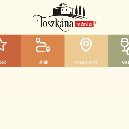
pek
Túrák
Cinque Terre
Gas