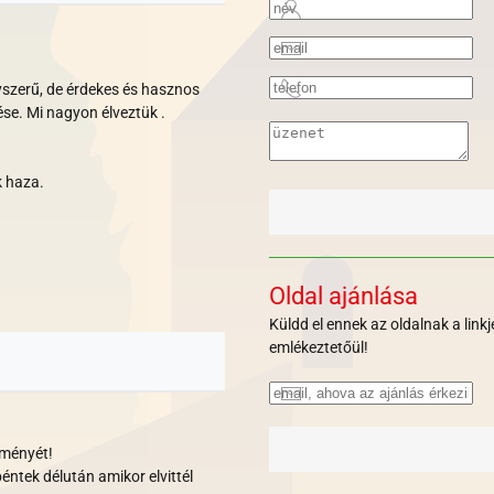
yszerű, de érdekes és hasznos
zése. Mi nagyon élveztük .
k haza.
Oldal ajánlása
Küldd el ennek az oldalnak a lin
emlékeztetőül!
eményét!
éntek délután amikor elvittél