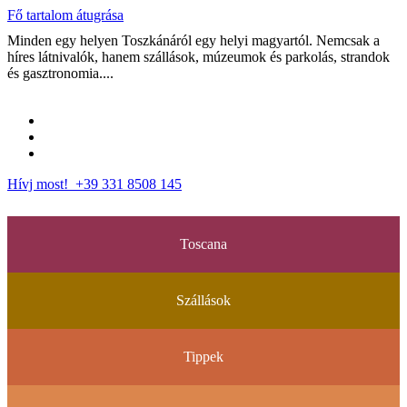
Fő tartalom átugrása
Minden egy helyen Toszkánáról egy helyi magyartól. Nemcsak a
híres látnivalók, hanem szállások, múzeumok és parkolás, strandok
és gasztronomia....
Hívj most! +39 331 8508 145
Toscana
Szállások
Tippek