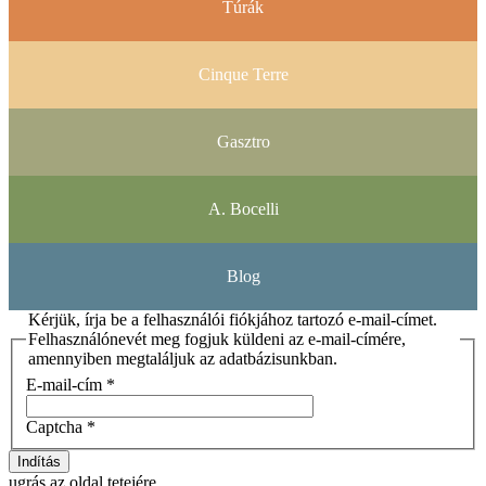
Túrák
Cinque Terre
Gasztro
A. Bocelli
Blog
Kérjük, írja be a felhasználói fiókjához tartozó e-mail-címet.
Felhasználónevét meg fogjuk küldeni az e-mail-címére,
amennyiben megtaláljuk az adatbázisunkban.
E-mail-cím
*
Captcha
*
Indítás
ugrás az oldal tetejére