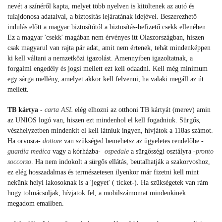
nevét a színéről kapta, melyet több nyelven is kitöltenek az autó és
tulajdonosa adataival, a biztosítás lejáratának idejével. Beszerezhető
indulás előtt a magyar biztosítótól a biztosítás-befizető csekk ellenében.
Ez a magyar 'csekk' magában nem érvényes itt Olaszországban, hiszen
csak magyarul van rajta pár adat, amit nem értenek, tehát mindenképpen
ki kell váltani a nemzetközi igazolást. Amennyiben igazoltatnak, a
forgalmi engedély és jogsi mellett ezt kell odaadni. Kell még minimum
egy sárga mellény, amelyet akkor kell felvenni, ha valaki megáll az út
mellett.
TB kártya
-
carta ASL
elég elhozni az otthoni TB kártyát (merev) amin
az UNIOS logó van, hiszen ezt mindenhol el kell fogadniuk. Sürgős,
vészhelyzetben mindenkit el kell látniuk ingyen, hívjátok a 118as számot.
Ha orvosra-
dottore
van szükséged bemehetsz az ügyeletes rendelőbe -
guardia medica
vagy a kórházba-
ospedale
a sürgősségi osztályra -
pronto
soccorso
. Ha nem indokolt a sürgős ellátás, beutalhatják a szakorvoshoz,
ez elég hosszadalmas és természetesen ilyenkor már fizetni kell mint
nekünk helyi lakosoknak is a 'jegyet' ( ticket-). Ha szükségetek van rám
hogy tolmácsoljak, hívjatok fel, a mobilszámomat mindenkinek
megadom emailben.