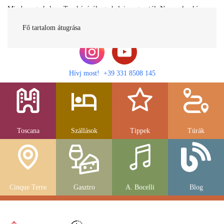
Minden egy helyen Toszkánáról egy helyi magyartól. Nemcsak a híres
látnivalók, hanem szállások, múzeumok és parkolás, strandok és
gasztronomia....
Fő tartalom átugrása
Hívj most! +39 331 8508 145
Toscana
Szállások
Tippek
Túrák
Cinque Terre
Gasztro
A. Bocelli
Blog