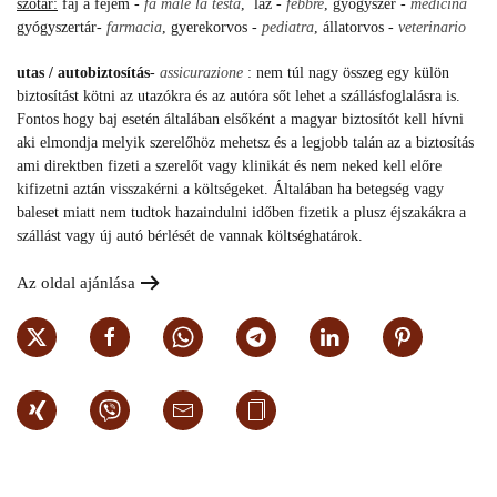
szótár:
fáj a fejem -
fa male la testa
, láz -
febbre
, gyógyszer -
medicina
gyógyszertár-
farmacia
, gyerekorvos -
pediatra
, állatorvos -
veterinario
utas / autobiztosítás
-
assicurazione
: nem túl nagy összeg egy külön
biztosítást kötni az utazókra és az autóra sőt lehet a szállásfoglalásra is.
Fontos hogy baj esetén általában elsőként a magyar biztosítót kell hívni
aki elmondja melyik szerelőhöz mehetsz és a legjobb talán az a biztosítás
ami direktben fizeti a szerelőt vagy klinikát és nem neked kell előre
kifizetni aztán visszakérni a költségeket. Általában ha betegség vagy
baleset miatt nem tudtok hazaindulni időben fizetik a plusz éjszakákra a
szállást vagy új autó bérlését de vannak költséghatárok.
Az oldal ajánlása