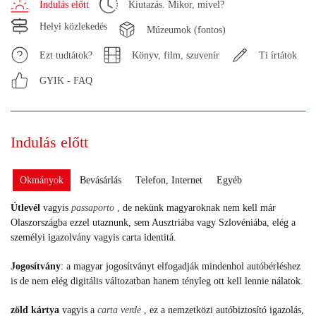
Indulás előtt
Kiutazás. Mikor, mivel?
Helyi közlekedés
Múzeumok (fontos)
Ezt tudtátok?
Könyv, film, szuvenír
Ti írtátok
GYIK - FAQ
Indulás előtt
Okmányok
Bevásárlás
Telefon, Internet
Egyéb
Útlevél
vagyis
passaporto
, de nekünk magyaroknak nem kell már
Olaszországba ezzel utaznunk, sem Ausztriába vagy Szlovéniába, elég a
személyi igazolvány vagyis carta identitá.
Jogosítvány
: a magyar jogosítványt elfogadják mindenhol autóbérléshez
is de nem elég digitális változatban hanem tényleg ott kell lennie nálatok.
zöld kártya
vagyis a
carta verde
, ez a nemzetközi autóbiztosító igazolás,