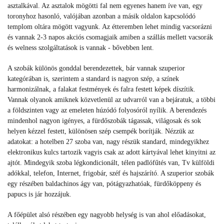
asztalkával. Az asztalok mögötti fal nem egyenes hanem íve van, egy
toronyhoz hasonló, valójában azonban a másik oldalon kapcsolódó
templom oltára mögött vagyunk. Az étteremben lehet mindig vacsorázni
és vannak 2-3 napos akciós csomagjaik amiben a szállás mellett vacsorák
és welness szolgáltatások is vannak - bővebben lent.
A szobák különös gonddal berendezettek, bár vannak szuperior
kategórában is, szerintem a standard is nagyon szép, a színek
harmonizálnak, a falakat festmények és falra festett képek díszítik.
Vannak olyanok amiknek közvetlenül az udvarról van a bejáratuk, a többi
a földszinten vagy az emeleten húzódó folyosóról nyílik. A berendezés
mindenhol nagyon igényes, a fürdőszobák tágassak, világosak és sok
helyen kézzel festett, különösen szép csempék borítják. Nézzük az
adatokat: a hotelben 27 szoba van, nagy részük standard, mindegyikhez
elektronikus kulcs tartozik vagyis csak az adott kártyával lehet kinyitni az
ajtót. Mindegyik szoba légkondicionált, télen padlófűtés van, Tv külföldi
adókkal, telefon, Internet, frigobár, széf és hajszárító. A szuperior szobák
egy részében baldachinos ágy van, pótágyazhatóak, fürdőköppeny és
papucs is jár hozzájuk.
A főépület alsó részében egy nagyobb helység is van ahol előadásokat,