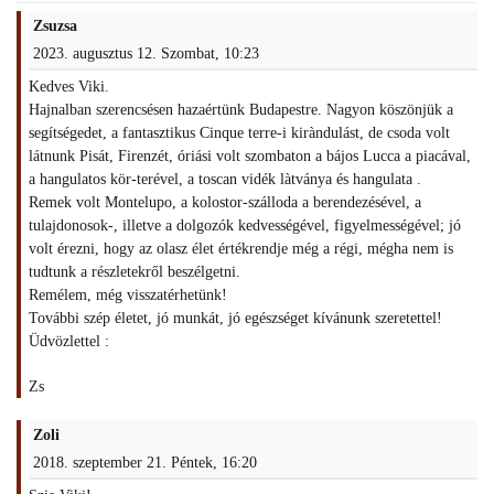
Zsuzsa
2023. augusztus 12. Szombat, 10:23
Kedves Viki.
Hajnalban szerencsésen hazaértünk Budapestre. Nagyon köszönjük a
segítségedet, a fantasztikus Cinque terre-i kiràndulást, de csoda volt
látnunk Pisát, Firenzét, óriási volt szombaton a bájos Lucca a piacával,
a hangulatos kör-terével, a toscan vidék làtványa és hangulata .
Remek volt Montelupo, a kolostor-szálloda a berendezésével, a
tulajdonosok-, illetve a dolgozók kedvességével, figyelmességével; jó
volt érezni, hogy az olasz élet értékrendje még a régi, mégha nem is
tudtunk a részletekről beszélgetni.
Remélem, még visszatérhetünk!
További szép életet, jó munkát, jó egészséget kívánunk szeretettel!
Üdvözlettel :
Zs
Zoli
2018. szeptember 21. Péntek, 16:20