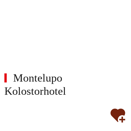
Montelupo
Kolostorhotel
Wi-
Nem
fi