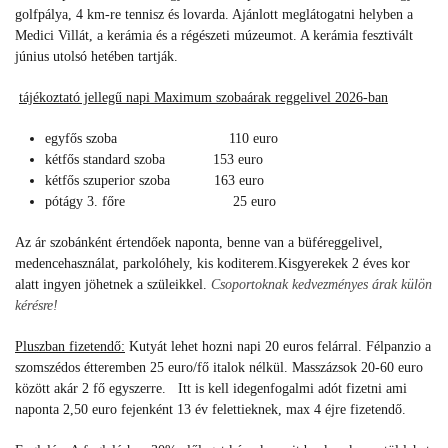
golfpálya, 4 km-re tennisz és lovarda. Ajánlott meglátogatni helyben a
Medici Villát, a kerámia és a régészeti múzeumot. A kerámia fesztivált
június utolsó hetében tartják.
tájékoztató jellegű napi Maximum szobaárak reggelivel 2026-ban
egyfős szoba 110 euro
kétfős standard szoba 153 euro
kétfős szuperior szoba 163 euro
pótágy 3. főre 25 euro
Az ár szobánként értendőek naponta, benne van a büféreggelivel,
medencehasználat, parkolóhely, kis koditerem.Kisgyerekek 2 éves kor
alatt ingyen jöhetnek a szüleikkel.
Csoportoknak kedvezményes árak külön
kérésre!
Pluszban fizetendő:
Kutyát lehet hozni napi 20 euros felárral. Félpanzio a
szomszédos étteremben 25 euro/fő italok nélkül. Masszázsok 20-60 euro
között akár 2 fő egyszerre. Itt is kell idegenfogalmi adót fizetni ami
naponta 2,50 euro fejenként 13 év felettieknek, max 4 éjre fizetendő.