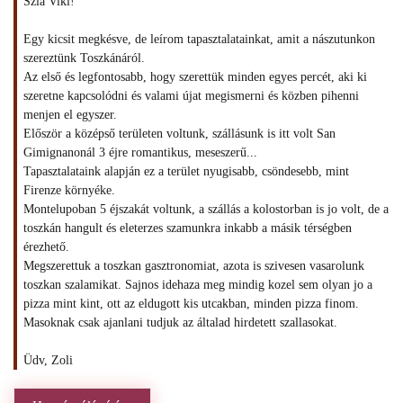
Szia Viki!
Egy kicsit megkésve, de leírom tapasztalatainkat, amit a nászutunkon
szereztünk Toszkánáról.
Az első és legfontosabb, hogy szerettük minden egyes percét, aki ki
szeretne kapcsolódni és valami újat megismerni és közben pihenni
menjen el egyszer.
Először a középső területen voltunk, szállásunk is itt volt San
Gimignanonál 3 éjre romantikus, meseszerű...
Tapasztalataink alapján ez a terület nyugisabb, csöndesebb, mint
Firenze környéke.
Montelupoban 5 éjszakát voltunk, a szállás a kolostorban is jo volt, de a
toszkán hangult és eleterzes szamunkra inkabb a másik térségben
érezhető.
Megszerettuk a toszkan gasztronomiat, azota is szivesen vasarolunk
toszkan szalamikat. Sajnos idehaza meg mindig kozel sem olyan jo a
pizza mint kint, ott az eldugott kis utcakban, minden pizza finom.
Masoknak csak ajanlani tudjuk az általad hirdetett szallasokat.
Üdv, Zoli