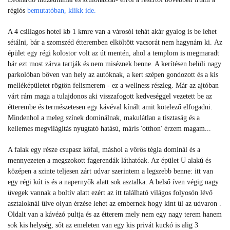
régiós
bemutatóban, klikk ide.
A 4 csillagos hotel kb 1 kmre van a városól tehát akár gyalog is be lehet
sétálni, bár a szomszéd étteremben elköltött vacsorát nem hagynám ki.
Az
épület egy régi kolostor volt az út mentén, ahol a templom is megmaradt
bár ezt most zárva tartják és nem miséznek benne. A kerítésen belüli nagy
parkolóban bőven van hely az autóknak, a kert szépen gondozott és a kis
melléképületet rögtön felismerem - ez a wellness részleg. Már az ajtóban
várt rám maga a tulajdonos aki visszafogott kedveséggel vezetett be az
étterembe és természetesen egy kávéval kínált amit kötelező elfogadni.
Mindenhol a meleg színek dominálnak, makulátlan a tisztaság és a
kellemes megvilágítás nyugtató hatású, máris 'otthon' érzem magam...
A falak egy része csupasz kőfal, máshol a vörös tégla dominál és a
mennyezeten a megszokott fagerendák láthatóak. Az épület U alakú és
középen a szinte teljesen zárt udvar szerintem a legszebb benne: itt van
egy régi kút is és a napernyők alatt sok asztalka. A belső íven végig nagy
üvegek vannak a boltív alatt ezért az itt található világos folyosón lévő
asztaloknál ülve olyan érzése lehet az embernek hogy kint ül az udvaron .
Oldalt van a kávézó pultja és az étterem mely nem egy nagy terem hanem
sok kis helység, sőt az emeleten van egy kis privát kuckó is alig 3