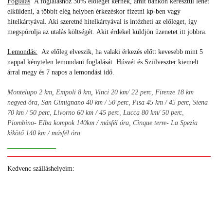
Foglalás
A foglaláshoz 30% előleget kérnek, amit bankon keresztül lehet
elküldeni, a többit elég helyben érkezéskor fizetni kp-ben vagy
hitelkártyával. Aki szeretné hitelkártyával is intézheti az előleget, így
megspórolja az utalás költségét.
Akit érdekel küldjön üzenetet itt jobbra.
Lemondás:
Az előleg elveszik, ha valaki érkezés előtt kevesebb mint 5
nappal kénytelen lemondani foglalását. Húsvét és Sziilveszter kiemelt
árral megy és 7 napos a lemondási idő.
Montelupo 2 km, Empoli 8 km, Vinci 20 km/ 22 perc, Firenze 18 km
negyed óra, San Gimignano 40 km / 50 perc, Pisa 45 km / 45 perc, Siena
70 km / 50 perc, Livorno 60 km / 45 perc, Lucca 80 km/ 50 perc,
Piombino- Elba kompok 140km / másfél óra, Cinque terre- La Spezia
kikötő 140 km / másfél óra
Kedvenc szálláshelyeim:
+
+
+
+
+
+
+
+
+