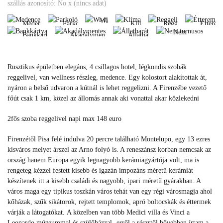
Medence
Parkoló
Klíma
Reggeli
Étte
szállás azonosító: No x (nincs adat)
turnusos
Bankkártya
Akadálymentes
Állatbarát
Wi-
Medence
Parkoló
Klíma
Reggeli
Étterem
fi
Nem
Bankkártya
Akadálymentes
Állatbarát
Medence
Parkoló
Klíma
Reggeli
Éttere
turnusos
Wi-
Bankkártya
Akadálymentes
Állatbarát
fi
Nem
Rusztikus épületben elegáns, 4 csillagos hotel, légkondis szobák
turnusos
reggelivel, van wellness részleg, medence. Egy kolostort alakítottak át,
n
yáron a belső udvaron a kútnál is lehet reggelizni. A Firenzébe vezető
főút csak 1 km, közel az állomás annak aki vonattal akar közlekedni
2fős szoba reggelivel napi max 148 euro
Firenzétől Pisa felé indulva 20 percre található Montelupo, egy 13 ezres
kisváros melyet árszel az Arno folyó is. A reneszánsz korban nemcsak az
ország hanem Europa egyik legnagyobb kerámiagyártója volt, ma is
rengeteg kézzel festett kisebb és igazán impozáns méretű kerámiát
készítenek itt a kisebb családi és nagyobb, ipari méretű gyárakban. A
város maga egy tipikus toszkán város tehát van egy régi városmagja ahol
kőházak, szűk sikátorok, rejtett templomok, apró boltocskák és éttermek
várják a látogatókat. A közelben van több Medici villa és Vinci a
Leonardo múzeummal és szülőházzal- erről a részrtől bővebben írtam a