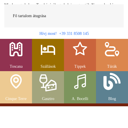
Minden egy helyen Toszkánáról egy helyi magyartól. Nemcsak a híres
látnivalók, hanem szállások, múzeumok és parkolás, strandok és
gasztronomia....
Fő tartalom átugrása
Hívj most! +39 331 8508 145
Toscana
Szállások
Tippek
Túrák
Cinque Terre
Gasztro
A. Bocelli
Blog