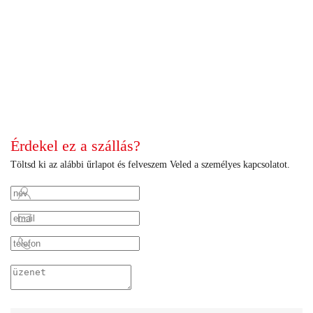
+
+
+
+
+
+
+
+
+
+
+
+
+
+
+
+
+
+
+
+
+
Érdekel ez a szállás?
Töltsd ki az alábbi űrlapot és felveszem Veled a személyes kapcsolatot.