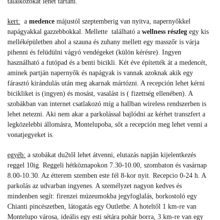
találkozókat lehet tartani.
kert:
a
medence
májustól szeptemberig van nyitva, napernyőkkel
napágyakkal gazzebbokkal. Mellette található a
wellness részleg
egy kis
melléképületben ahol a szauna és zuhany mellett egy masszőr is várja
pihenni és felüdülni vágyó vendégeket (külön kérésre). Ingyen
használható a futópad és a benti bicikli. Két éve építették át a medencét,
aminek partján napernyők és napágyak is vannak azoknak akik egy
fárasztó kirándulás után meg akarnak mártózni. A recepción lehet kérni
bicikliket is (ingyen) és mosást, vasalást is ( fizettség ellenében). A
szobákban van internet csatlakozó míg a hallban wireless rendszerben is
lehet netezni. Aki nem akar a parkolással bajlódni az kérhet transzfert a
legközelebbi állomásra, Montelupoba, sőt a recepción meg lehet venni a
vonatjegyeket is.
egyéb:
a szobákat du2től lehet átvenni, elutazás napján kijelentkezés
reggel 10ig. Reggeli hétköznapokon 7.30-10.00, szombaton és vasárnap
8.00-10.30. Az étterem szemben este fél 8-kor nyit. Recepcio 0-24 h. A
parkolás az udvarban ingyenes. A személyzet nagyon kedves és
mindenben segít: firenzei múzeumokba jegyfoglalás, borkostoló egy
Chianti pincészetben, látogatás egy Outletbe. A hoteltől 1 km-re van
Montelupo városa, ideális egy esti sétára pohár borra, 3 km-re van egy