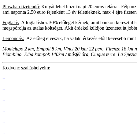
Pluszban fizetendő:
Kutyát lehet hozni napi 20 euros felárral. Félpanz
ami naponta 2,50 euro fejenként 13 év felettieknek, max 4 éjre fizete
Foglalás
A foglaláshoz 30% előleget kérnek, amit bankon keresztül lehet
megspórolja az utalás költségét.
Akit érdekel küldjön üzenetet itt jobb
Lemondás:
Az előleg elveszik, ha valaki érkezés előtt kevesebb mint
Montelupo 2 km, Empoli 8 km, Vinci 20 km/ 22 perc, Firenze 18 km ne
Piombino- Elba kompok 140km / másfél óra, Cinque terre- La Spezia 
Kedvenc szálláshelyeim:
+
+
+
+
+
+