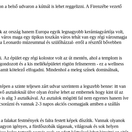
on a belső udvaron a kútnál is lehet reggelizni. A Firenzébe vezető
csak az ország hanem Europa egyik legnagyobb kerámiagyártója volt,
A város maga egy tipikus toszkán város tehát van egy régi városmagja
ci a Leonardo múzeummal és szülőházzal- erről a részrtől bővebben
i.
Az épület egy régi kolostor volt az út mentén, ahol a templom is
ondozott és a kis melléképületet rögtön felismerem - ez a wellness
lt amit kötelező elfogadni. Mindenhol a meleg színek dominálnak,
pen a szinte teljesen zárt udvar szerintem a legszebb benne: itt van
lévő asztaloknál ülve olyan érzése lehet az embernek hogy kint ül az
 is alig 3 asztalkával. Az asztalok mögötti fal nem egyenes hanem íve
sorázni és vannak 2-3 napos akciós csomagjaik amiben a szállás
 falakat festmények és falra festett képek díszítik. Vannak olyanok
nagyon igényes, a fürdőszobák tágassak, világosak és sok helyen