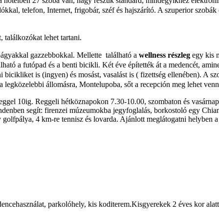
 hotelben 27 szoba van, nagy részük standard, mindegyikhez elektronikus
ókkal, telefon, Internet, frigobár, széf és hajszárító. A szuperior szo
találkozókat lehet tartani.
ágyakkal gazzebbokkal. Mellette található a
wellness részleg
egy kis m
lható a futópad és a benti bicikli. Két éve építették át a medencét, a
bicikliket is (ingyen) és mosást, vasalást is ( fizettség ellenében). A 
t a legközelebbi állomásra, Montelupoba, sőt a recepción meg lehet venni
s reggel 10ig. Reggeli hétköznapokon 7.30-10.00, szombaton és vasárnap
enben segít: firenzei múzeumokba jegyfoglalás, borkostoló egy Chianti
y golfpálya, 4 km-re tennisz és lovarda. Ajánlott meglátogatni helyben 
ncehasználat, parkolóhely, kis koditerem.Kisgyerekek 2 éves kor alatt