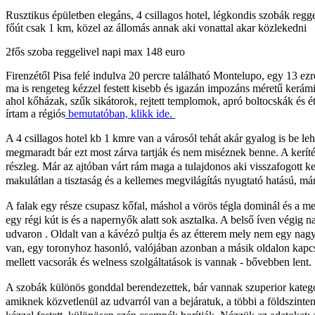
Rusztikus épületben elegáns, 4 csillagos hotel, légkondis szobák regge
főút csak 1 km, közel az állomás annak aki vonattal akar közlekedni
2fős szoba reggelivel napi max 148 euro
Firenzétől Pisa felé indulva 20 percre található Montelupo, egy 13 e
ma is rengeteg kézzel festett kisebb és igazán impozáns méretű kerámi
ahol kőházak, szűk sikátorok, rejtett templomok, apró boltocskák és 
írtam a régiós
bemutatóban, klikk ide.
A 4 csillagos hotel kb 1 kmre van a városól tehát akár gyalog is be l
megmaradt bár ezt most zárva tartják és nem miséznek benne. A keríté
részleg. Már az ajtóban várt rám maga a tulajdonos aki visszafogott 
makulátlan a tisztaság és a kellemes megvilágítás nyugtató hatású, má
A falak egy része csupasz kőfal, máshol a vörös tégla dominál és a me
egy régi kút is és a napernyők alatt sok asztalka. A belső íven végig n
udvaron . Oldalt van a kávézó pultja és az étterem mely nem egy nagy
van, egy toronyhoz hasonló, valójában azonban a másik oldalon kapc
mellett vacsorák és welness szolgáltatások is vannak - bővebben lent.
A szobák különös gonddal berendezettek, bár vannak szuperior kategórá
amiknek közvetlenül az udvarról van a bejáratuk, a többi a földszint