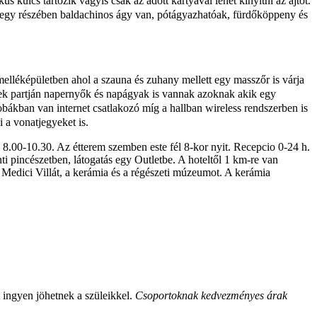
 kulcs tartozik vagyis csak az adott kártyával lehet kinyitni az ajtót.
bák egy részében baldachinos ágy van, pótágyazhatóak, fürdőköppeny és
elléképületben ahol a szauna és zuhany mellett egy masszőr is várja
minek partján napernyők és napágyak is vannak azoknak akik egy
szobákban van internet csatlakozó míg a hallban wireless rendszerben is
 a vonatjegyeket is.
 8.00-10.30. Az étterem szemben este fél 8-kor nyit. Recepcio 0-24 h.
 pincészetben, látogatás egy Outletbe. A hoteltől 1 km-re van
a Medici Villát, a kerámia és a régészeti múzeumot. A kerámia
 ingyen jöhetnek a szüleikkel.
Csoportoknak kedvezményes árak