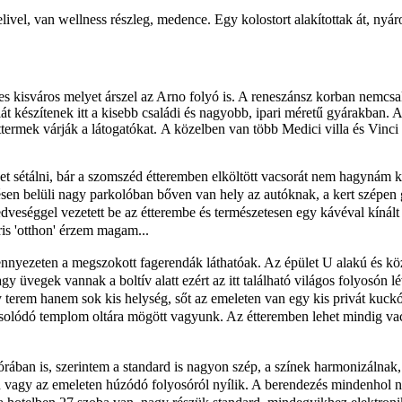
livel, van wellness részleg, medence. Egy kolostort alakítottak át, n
yár
zres kisváros melyet árszel az Arno folyó is. A reneszánsz korban nem
át készítenek itt a kisebb családi és nagyobb, ipari méretű gyárakban. 
éttermek várják a látogatókat. A közelben van több Medici villa és Vin
ehet sétálni, bár a szomszéd étteremben elköltött vacsorát nem hagynám k
sen belüli nagy parkolóban bőven van hely az autóknak, a kert szépen g
kedveséggel vezetett be az étterembe és természetesen egy kávéval kíná
ris 'otthon' érzem magam...
nnyezeten a megszokott fagerendák láthatóak. Az épület U alakú és közé
agy üvegek vannak a boltív alatt ezért az itt található világos folyosón 
 terem hanem sok kis helység, sőt az emeleten van egy kis privát kuckó
solódó templom oltára mögött vagyunk. Az étteremben lehet mindig vac
ban is, szerintem a standard is nagyon szép, a színek harmonizálnak, a
en vagy az emeleten húzódó folyosóról nyílik. A berendezés mindenhol 