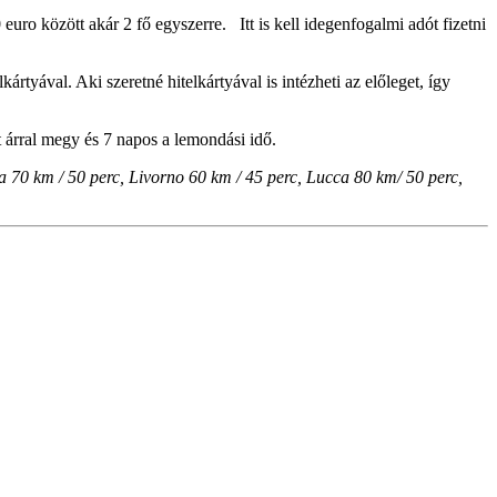
uro között akár 2 fő egyszerre. Itt is kell idegenfogalmi adót fizetni
rtyával. Aki szeretné hitelkártyával is intézheti az előleget, így
t árral megy és 7 napos a lemondási idő.
 70 km / 50 perc, Livorno 60 km / 45 perc, Lucca 80 km/ 50 perc,