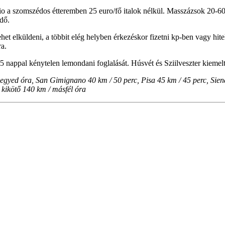
io a szomszédos étteremben 25 euro/fő italok nélkül. Masszázsok 20-60 e
ndő.
 elküldeni, a többit elég helyben érkezéskor fizetni kp-ben vagy hitelká
ra.
 5 nappal kénytelen lemondani foglalását. Húsvét és Sziilveszter kiemel
gyed óra, San Gimignano 40 km / 50 perc, Pisa 45 km / 45 perc, Siena
kikötő 140 km / másfél óra