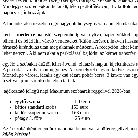
kézzel festett, különösen szép csempék borítják. Nézzük az adatokat: a
Mindegyik szoba légkondicionált, télen padlófűtés van, Tv külföldi ad
papucs is jár hozzájuk.
A főépület alsó részében egy nagyobb helység is van ahol előadásokat, 
kert:
a
medence
májustól szeptemberig van nyitva, napernyőkkel nap
pihenni és felüdülni vágyó vendégeket (külön kérésre). Ingyen haszná
fárasztó kirándulás után meg akarnak mártózni. A recepción lehet kérni 
lehet netezni. Aki nem akar a parkolással bajlódni az kérhet transzfer
egyéb:
a szobákat du2től lehet átvenni, elutazás napján kijelentkezé
A parkolás az udvarban ingyenes. A személyzet nagyon kedves és mind
Montelupo városa, ideális egy esti sétára pohár borra, 3 km-re van eg
fesztivált június utolsó hetében tartják.
tájékoztató jellegű napi Maximum szobaárak reggelivel 2026-ban
egyfős szoba 110 euro
kétfős standard szoba 153 euro
kétfős szuperior szoba 163 euro
pótágy 3. főre 25 euro
Az ár szobánként értendőek naponta, benne van a büféreggelivel, mede
külön kérésre!