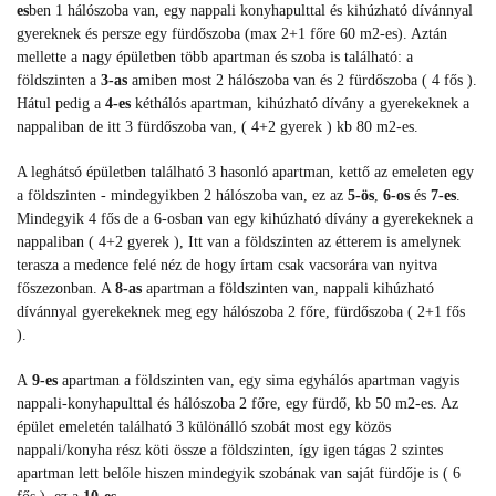
es
ben 1 hálószoba van, egy nappali konyhapulttal és kihúzható dívánnyal
gyereknek és persze egy fürdőszoba (max 2+1 főre 60 m2-es). Aztán
mellette a nagy épületben több apartman és szoba is található: a
földszinten a
3-as
amiben most 2 hálószoba van és 2 fürdőszoba ( 4 fős ).
Hátul pedig a
4-es
kéthálós apartman, kihúzható dívány a gyerekeknek a
nappaliban de itt 3 fürdőszoba van, ( 4+2 gyerek ) kb 80 m2-es.
A leghátsó épületben található 3 hasonló apartman, kettő az emeleten egy
a földszinten - mindegyikben 2 hálószoba van, ez az
5-ös
,
6-os
és
7-es
.
Mindegyik 4 fős de
a 6-osban van egy kihúzható dívány a gyerekeknek a
nappaliban ( 4+2 gyerek ),
Itt van a földszinten az étterem is amelynek
terasza a medence felé néz de hogy írtam csak vacsorára van nyitva
főszezonban. A
8-as
apartman a földszinten van, nappali kihúzható
dívánnyal gyerekeknek meg egy hálószoba 2 főre, fürdőszoba ( 2+1 fős
).
A
9-es
apartman a földszinten van, egy sima egyhálós apartman vagyis
nappali-konyhapulttal és hálószoba 2 főre, egy fürdő, kb 50 m2-es. Az
épület emeletén található 3 különálló szobát most egy közös
nappali/konyha rész köti össze a földszinten, így igen tágas 2 szintes
apartman lett belőle hiszen mindegyik szobának van saját fürdője is ( 6