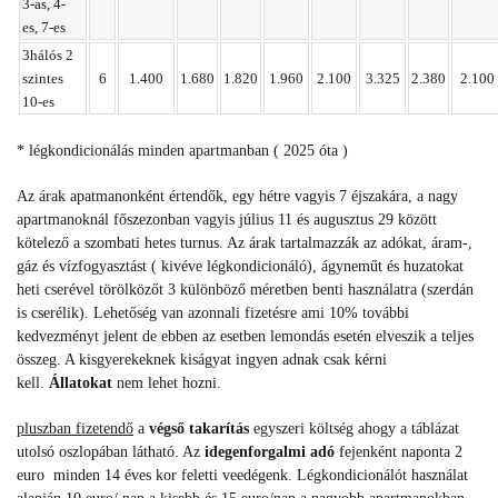
3-as,
4-
es,
7-es
3hálós 2
szintes
6
1.400
1.680
1.820
1.960
2.100
3.325
2.380
2.100
10-es
* légkondicionálás minden apartmanban ( 2025 óta )
Az árak apatmanonként értendők, egy hétre vagyis 7 éjszakára, a nagy
apartmanoknál főszezonban vagyis július 11 és augusztus 29 között
kötelező a szombati hetes turnus. Az árak tartalmazzák az adókat, áram-,
gáz és vízfogyasztást ( kivéve légkondicionáló), ágyneműt és huzatokat
heti cserével törölközőt 3 különböző méretben benti használatra (szerdán
is cserélik). Lehetőség van azonnali fizetésre ami 10% további
kedvezményt jelent de ebben az esetben lemondás esetén elveszik a teljes
összeg. A kisgyerekeknek kiságyat ingyen adnak csak kérni
kell.
Állatokat
nem lehet hozni.
pluszban fizetendő
a
végső takarítás
egyszeri költség ahogy a táblázat
utolsó oszlopában látható. Az
idegenforgalmi adó
fejenként naponta 2
euro minden 14 éves kor feletti veedégenk. Légkondicionálót használat