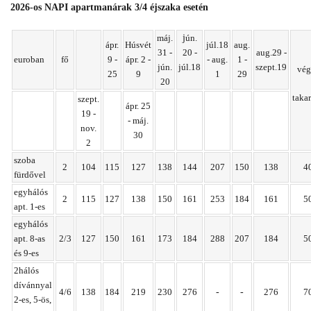
2026-os NAPI apartmanárak 3/4 éjszaka esetén
máj.
j
ún.
ápr.
Húsvét
júl.18
aug.
31 -
20 -
aug.29 -
euroban
fő
9 -
ápr. 2 -
- aug.
1 -
jún.
júl.18
szept.19
vég
25
9
1
29
20
takar
szept.
ápr. 25
19 -
- máj.
nov.
30
2
szoba
2
104
115
127
138
144
207
150
138
4
fürdővel
egyhálós
2
115
127
138
150
161
253
184
161
5
apt. 1-es
egyhálós
apt. 8-as
2/3
127
150
161
173
184
288
207
184
5
és
9-es
2hálós
dívánnyal
4/6
138
184
219
230
276
-
-
276
7
2-es, 5-ös,