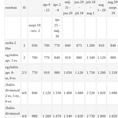
máj.
jun.20
juli.18
aug.29
ápr 9
ápr. 2
aug.
euroban
fő
31 -
-
-
szept.
- 25
- 9
1 - 29
jun.20
júl.18
aug.1
19
ápr.
szept.19
25 -
- nov. 2
máj.
30
szoba 2
2
630
700
770
840
875
1.260
910
840
főre
egyhálós
2
700
770
840
910
980
1.540
1.120
980
apt. 1-es
egyhálós
apt. 8-
2/3
770
910
980
1.050
1.120
1.750
1.260
1.120
as,
9-es
2hálós
dívánnyal
4/6
840
1.120
1.330
1.400
1.680
2.520
1.820
1.680
2-es, 5-ös,
6-os
2hálós
dívánnyal
4/6
980
1.260
1.470
1.540
1.820
2.730
1.960
1.820