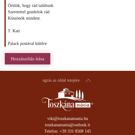
Örülök, hogy ràd talàltunk.
Szeretettel gondolok ràd.
Köszönök mindent.
T. Kati
Palack postával küldve
Hozzászólás írása
ugrás az oldal tetejére
viki@toszkanamania.hu
toszkanamania@outlook.it
Telefon: +39 331 8508 145