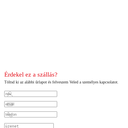
+
+
+
+
+
+
+
+
+
+
+
+
+
+
+
+
+
+
+
+
+
+
+
+
+
+
Érdekel ez a szállás?
Töltsd ki az alábbi űrlapot és felveszem Veled a személyes kapcsolatot.