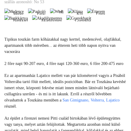
Medence
Parkoló
Klíma
Étterem
szállás azonosító: No 53
Bankkártya
Akadálymentes
Gyerekbarát
Wi-
Medence
Parkoló
Klíma
Étterem
fi
Bankkártya
Akadálymentes
Gyerekbarát
Medence
Parkoló
Klíma
Étterem
Wi-
Bankkártya
Akadálymentes
Gyerekbarát
fi
Tipikus toszkán farm kőházakkal nagy kerttel, medencével, olajfákkal,
apartmanok több méretben... az étterem heti több napon nyitva van
vacsorára
2 főre napi 90-207 euro, 4 főre napi 120-360 euro, 6 főre 200-475 euro
Ez az apartmanház Lajatico mellett van pár kilométerrel vagyis a Pisából
Volterrába tartó főút mellett, ideális pozicióban. Bár ez Toszkána kevésbé
ismert része, központi fekvése miatt innen minden látnivaló bejárható
csillagtúra szerűen - és mi is itt lakunk. Erről a részről bővebben
olvashattok a Toszkána menüben a
San Gimignano, Volterra, Lajatico
résznél.
Az épület a firenzei nemesi Pitti család birtokában lévő épületegyüttes
vagy tanya, melyet aztán felújítottak. Megtartotta azonban mind külső
arculatát, mind belső hangulatát a fagerendákkal, kőfalakkal és az ehhez