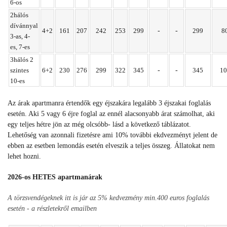
6-os
2hálós
dívánnyal
4+2
161
207
242
253
299
-
-
299
8
3-as,
4-
es,
7-es
3hálós 2
szintes
6+2
230
276
299
322
345
-
-
345
10
10-es
Az árak apartmanra értendők egy éjszakára legalább 3 éjszakai foglalás
esetén. Aki 5 vagy 6 éjre foglal az ennél alacsonyabb árat számolhat, aki
egy teljes hétre jön az még olcsóbb- lásd a következő táblázatot.
Lehetőség van azonnali fizetésre ami 10% további ekdvezményt jelent de
ebben az esetben lemondás esetén elveszik a teljes összeg. Állatokat nem
lehet hozni.
2026-os HETES apartmanárak
A törzsvendégeknek itt is jár az 5% kedvezmény min.400 euros foglalás
esetén - a részletekről emailben