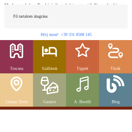
Minden egy helyen Toszkánáról egy helyi magyartól. Nemcsak a híres
látnivalók, hanem szállások, múzeumok és parkolás, strandok és
gasztronomia....
Fő tartalom átugrása
Hívj most! +39 331 8508 145
Toscana
Szállások
Tippek
Túrák
Cinque Terre
Gasztro
A. Bocelli
Blog