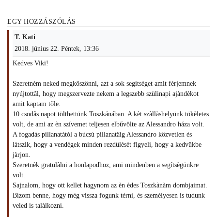
EGY HOZZÁSZÓLÁS
T. Kati
2018. június 22. Péntek, 13:36
Kedves Viki!
Szeretnèm neked megköszönni, azt a sok segítsèget amit fèrjemnek
nyújtottâl, hogy megszervezte nekem a legszebb szülinapi ajàndèkot
amit kaptam tőle.
10 csodâs napot tölthettünk Toszkánában. A kèt szàllàshelyünk tökèletes
volt, de ami az èn szívemet teljesen elbűvölte az Alessandro háza volt.
A fogadàs pillanatàtól a búcsú pillanatâig Alessandro közvetlen ès
làtszik, hogy a vendègek minden rezdülèsèt figyeli, hogy a kedvükbe
jàrjon.
Szeretnèk gratulàlni a honlapodhoz, ami mindenben a segítsègünkre
volt.
Sajnalom, hogy ott kellet hagynom az èn èdes Toszkànàm dombjaimat.
Bízom benne, hogy mèg vissza fogunk tèrni, ès szemèlyesen is tudunk
veled is talàlkozni.