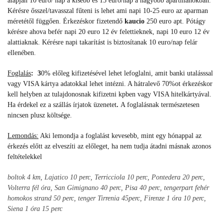
alapján 10 euro/ nap a kisebb és 15 euro/nap a nagyobb apartmanokban.
Kérésre ősszel/tavasszal fűteni is lehet ami napi 10-25 euro az aparman
méretétől függően. Érkezéskor fizetendő
kaucio
250 euro apt. Pótágy
kérésre ahova befér napi 20 euro 12 év felettieknek, napi 10 euro 12 év
alattiaknak. Kérésre napi takarítást is biztosítanak 10 euro/nap felár
ellenében.
Foglalás
: 3
0% előleg kifizetésével lehet lefoglalni, amit banki utalásssal
vagy VISA kártya adatokkal lehet intézni. A hátralevő 70%ot érkezéskor
kell helyben az tulajdonosnak kifizetni kpben vagy VISA hitelkártyával.
Ha érdekel ez a szállás írjatok üzenetet
.
A foglalásnak természetesen
nincsen plusz költsége.
Lemondás:
Aki lemondja a foglalást kevesebb, mint egy hónappal az
érkezés előtt az elveszíti az előleget, ha nem tudja átadni másnak azonos
feltételekkel
boltok 4 km, Lajatico 10 perc, Terricciola 10 perc, Pontedera 20 perc,
Volterra fél óra, San Gimignano 40 perc, Pisa 40 perc, tengerpart fehér
homokos strand 50 perc, tenger Tirrenia 45perc, Firenze 1 óra 10 perc,
Siena 1 óra 15 perc