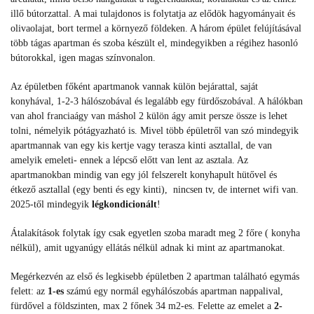
illő bútorzattal. A mai tulajdonos is folytatja az elődök hagyományait és
olivaolajat, bort termel a környező földeken. A három épület felújításával
több tágas apartman és szoba készült el, mindegyikben a régihez hasonló
bútorokkal, igen magas színvonalon.
Az épületben főként apartmanok vannak külön bejárattal, saját
konyhával, 1-2-3 hálószobával és legalább egy fürdőszobával. A hálókban
van ahol franciaágy van máshol 2 külön ágy amit persze össze is lehet
tolni, némelyik pótágyazható is. Mivel több épületről van szó mindegyik
apartmannak van egy kis kertje vagy terasza kinti asztallal, de van
amelyik emeleti- ennek a lépcső előtt van lent az asztala. Az
apartmanokban mindig van egy jól felszerelt konyhapult hütővel és
étkező asztallal (egy benti és egy kinti), nincsen tv, de internet wifi van.
2025-től mindegyik
légkondicionált
!
Átalakítások folytak így csak egyetlen szoba maradt meg 2 főre ( konyha
nélkül), amit ugyanúgy ellátás nélkül adnak ki mint az apartmanokat.
Megérkezvén az első és legkisebb épületben 2 apartman található egymás
felett: az
1-es
számú egy normál egyhálószobás apartman nappalival,
fürdővel a földszinten, max 2 főnek 34 m2-es. Felette az emelet a
2-