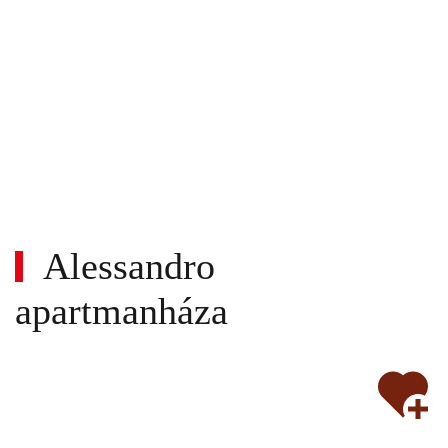
Alessandro
apartmanháza
Wi-
fi