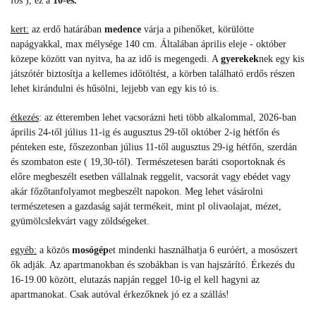
fős ), ez a
10-es.
kert:
az erdő határában
medence
várja a pihenőket, körülötte
napágyakkal, ma
x mélysége 140 cm. Általában április eleje - október
közepe között van nyitva, ha az idő is megengedi. A
gyerekek
nek egy kis
játszótér biztosítja a kellemes időtöltést, a körben található erdős részen
lehet kirándulni és hűsölni, lejjebb van egy kis tó is.
étkezés
: az étteremben lehet vacsorázni heti több alkalommal, 2026-ban
április 24-től július 11-ig és augusztus 29-től október 2-ig hétfőn és
pénteken este, főszezonban július 11-től augusztus 29-ig hétfőn, szerdán
és szombaton este ( 19,30-tól). Természetesen baráti csoportoknak és
előre megbeszélt esetben vállalnak reggelit, vacsorát vagy ebédet vagy
akár főzőtanfolyamot megbeszélt napokon. Meg lehet vásárolni
természetesen a gazdaság saját termékeit, mint pl olivaolajat, mézet,
gyümölcslekvárt vagy zöldségeket.
egyéb
:
a közös
mosógép
et mindenki használhatja 6 euróért, a mosószert
ők adják. Az apartmanokban és szobákban is van hajszárító. Érkezés du
16-19.00 között, elutazás napján reggel 10-ig el kell hagyni az
apartmanokat. Csak autóval érkezőknek jó ez a szállás!