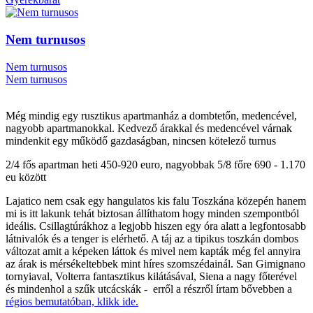
Nem turnusos
Nem turnusos
Nem turnusos
Még mindig egy rusztikus apartmanház a dombtetőn, medencével,
nagyobb apartmanokkal. Kedvező árakkal és medencével várnak
mindenkit egy működő gazdaságban, nincsen kötelező turnus
2/4 fős apartman heti 450-920 euro, nagyobbak 5/8 főre 690 - 1.170
eu között
Lajatico nem csak egy hangulatos kis falu Toszkána közepén hanem
mi is itt lakunk tehát biztosan állíthatom hogy minden szempontból
ideális. Csillagtúrákhoz a legjobb hiszen egy óra alatt a legfontosabb
látnivalók és a tenger is elérhető. A táj az a tipikus toszkán dombos
változat amit a képeken láttok és mivel nem kapták még fel annyira
az árak is mérsékeltebbek mint híres szomszédainál. San Gimignano
tornyiaval, Volterra fantasztikus kilátásával, Siena a nagy főterével
és mindenhol a szűk utcácskák - erről a részről írtam bővebben a
régios bemutatóban, klikk ide.