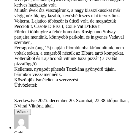
kedves házigazda volt.
Miután évek óta visszajárunk, a nagy klasszikusokat már
végig néztük, így lazább, kevésbé feszes utat terveztünk.
Volterra, Lajatico többször is úticél volt, de megnéztük
Peccioli-t, Casole D'Elsa-t, Colle Val D'Elsa-t.
Fürdeni többnyire a fehér homokos Rosignano Solvay
partjaira mentünk, könnyebb parkolni és ingyenes Vadaval
szemben,
Ferragosto (aug 15) napján Piombinoba kirándultunk, nem
voltak sokan, a tengerből néztük az Elbára tartó kompokat.
Volterrából és Lajaticoból vittünk haza pizzát ( a család
pizzafüggő).
Kellemes, nyugodt pihenés Toszkána gyönyörű tájain,
bármikor visszamennénk.
Köszönjük ismételten a szervezést.
Üdvözlettel:
Szerkesztve 2025. december 20. Szombat, 22:38 időpontban,
Nyitrai Viktória által.
Válasz
Gabi