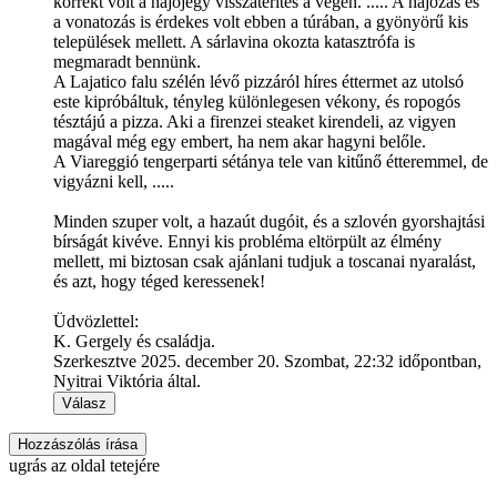
korrekt volt a hajójegy visszatérítés a végén. ..... A hajózás és
a vonatozás is érdekes volt ebben a túrában, a gyönyörű kis
települések mellett. A sárlavina okozta katasztrófa is
megmaradt bennünk.
A Lajatico falu szélén lévő pizzáról híres éttermet az utolsó
este kipróbáltuk, tényleg különlegesen vékony, és ropogós
tésztájú a pizza. Aki a firenzei steaket kirendeli, az vigyen
magával még egy embert, ha nem akar hagyni belőle.
A Viareggió tengerparti sétánya tele van kitűnő étteremmel, de
vigyázni kell, .....
Minden szuper volt, a hazaút dugóit, és a szlovén gyorshajtási
bírságát kivéve. Ennyi kis probléma eltörpült az élmény
mellett, mi biztosan csak ajánlani tudjuk a toscanai nyaralást,
és azt, hogy téged keressenek!
Üdvözlettel:
K. Gergely és családja.
Szerkesztve 2025. december 20. Szombat, 22:32 időpontban,
Nyitrai Viktória által.
Válasz
Hozzászólás írása
ugrás az oldal tetejére