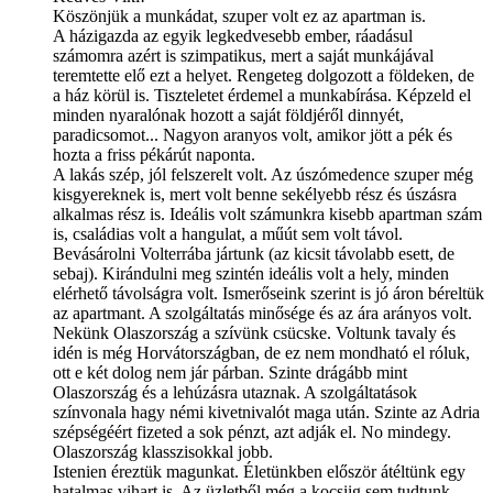
Köszönjük a munkádat, szuper volt ez az apartman is.
A házigazda az egyik legkedvesebb ember, ráadásul
számomra azért is szimpatikus, mert a saját munkájával
teremtette elő ezt a helyet. Rengeteg dolgozott a földeken, de
a ház körül is. Tiszteletet érdemel a munkabírása. Képzeld el
minden nyaralónak hozott a saját földjéről dinnyét,
paradicsomot... Nagyon aranyos volt, amikor jött a pék és
hozta a friss pékárút naponta.
A lakás szép, jól felszerelt volt. Az úszómedence szuper még
kisgyereknek is, mert volt benne sekélyebb rész és úszásra
alkalmas rész is. Ideális volt számunkra kisebb apartman szám
is, családias volt a hangulat, a műút sem volt távol.
Bevásárolni Volterrába jártunk (az kicsit távolabb esett, de
sebaj). Kirándulni meg szintén ideális volt a hely, minden
elérhető távolságra volt. Ismerőseink szerint is jó áron béreltük
az apartmant. A szolgáltatás minősége és az ára arányos volt.
Nekünk Olaszország a szívünk csücske. Voltunk tavaly és
idén is még Horvátországban, de ez nem mondható el róluk,
ott e két dolog nem jár párban. Szinte drágább mint
Olaszország és a lehúzásra utaznak. A szolgáltatások
színvonala hagy némi kivetnivalót maga után. Szinte az Adria
szépségéért fizeted a sok pénzt, azt adják el. No mindegy.
Olaszország klasszisokkal jobb.
Istenien éreztük magunkat. Életünkben először átéltünk egy
hatalmas vihart is. Az üzletből még a kocsiig sem tudtunk