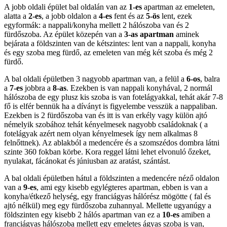
A jobb oldali épület bal oldalán van az
1-es
apartman az emeleten,
alatta a
2-es
, a jobb oldalon a
4-es
fent és az
5-ös
lent, ezek
egyformák: a nappali/konyha mellett 2 hálószoba van és 2
fürdőszoba. Az épület közepén van a
3-as apartman
aminek
bejárata a földszinten van de kétszintes: lent van a nappali, konyha
és egy szoba meg fürdő, az emeleten van még két szoba és még 2
fürdő.
A bal oldali épületben 3 nagyobb apartman van, a felül a
6-os
, balra
a
7-es
jobbra a
8-as
. Ezekben is van nappali konyhával, 2 normál
hálószoba de egy plusz kis szoba is van fotelágyakkal, tehát akár 7-8
fő is elfér bennük ha a díványt is figyelembe vesszük a nappaliban.
Ezekben is 2 fürdőszoba van és itt is van erkély vagy külön ajtó
némelyik szobához tehát kényelmesek nagyobb családoknak ( a
fotelágyak azért nem olyan kényelmesek így nem alkalmas 8
felnőttnek). Az ablakból a medencére és a szomszédos dombra látni
szinte 360 fokban körbe. Kora reggel látni lehet elvonuló őzeket,
nyulakat, fácánokat és júniusban az aratást, szántást.
A bal oldali épületben hátul a földszinten a medencére néző oldalon
van a
9-es
, ami egy kisebb egylégteres apartman, ebben is van a
konyha/étkező helység, egy franciágyas hálórész mögötte ( fal és
ajtó nélkül) meg egy fürdőszoba zuhannyal. Mellette ugyanúgy a
földszinten egy kisebb 2 hálós apartman van ez a
10-es
amiben a
franciágyas hálószoba mellett egy emeletes ágyas szoba is van,