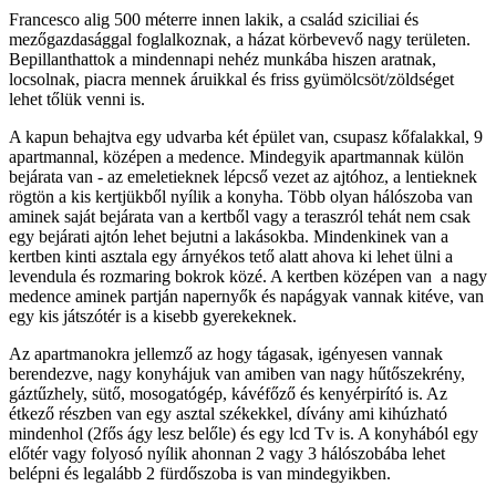
Francesco alig 500 méterre innen lakik, a család sziciliai és
mezőgazdasággal foglalkoznak, a házat körbevevő nagy területen.
Bepillanthattok a mindennapi nehéz munkába hiszen aratnak,
locsolnak, piacra mennek áruikkal és friss gyümölcsöt/zöldséget
lehet tőlük venni is.
A kapun behajtva egy udvarba két épület van, csupasz kőfalakkal, 9
apartmannal, középen a medence. Mindegyik apartmannak külön
bejárata van - az emeletieknek lépcső vezet az ajtóhoz, a lentieknek
rögtön a kis kertjükből nyílik a konyha. Több olyan hálószoba van
aminek saját bejárata van a kertből vagy a teraszról tehát nem csak
egy bejárati ajtón lehet bejutni a lakásokba. Mindenkinek van a
kertben kinti asztala egy árnyékos tető alatt ahova ki lehet ülni a
levendula és rozmaring bokrok közé. A kertben középen van a nagy
medence aminek partján napernyők és napágyak vannak kitéve, van
egy kis játszótér is a kisebb gyerekeknek.
Az apartmanokra jellemző az hogy tágasak, igényesen vannak
berendezve, nagy konyhájuk van amiben van nagy hűtőszekrény,
gáztűzhely, sütő, mosogatógép, kávéfőző és kenyérpirító is. Az
étkező részben van egy asztal székekkel, dívány ami kihúzható
mindenhol (2fős ágy lesz belőle) és egy lcd Tv is. A konyhából egy
előtér vagy folyosó nyílik ahonnan 2 vagy 3 hálószobába lehet
belépni és legalább 2 fürdőszoba is van mindegyikben.