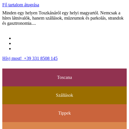
Fő tartalom átugrása
Minden egy helyen Toszkánáról egy helyi magyartól. Nemcsak a
híres látnivalók, hanem szállások, múzeumok és parkolás, strandok
és gasztronomia....
Hívj most! +39 331 8508 145
Toscana
Szállások
Tippek