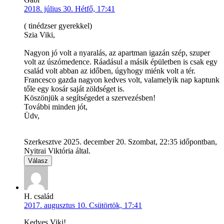
2018. július 30. Hétfő, 17:41
( tinédzser gyerekkel)
Szia Viki,
Nagyon jó volt a nyaralás, az apartman igazán szép, szuper
volt az úszómedence. Ráadásul a másik épületben is csak egy
család volt abban az időben, úgyhogy miénk volt a tér.
Francesco gazda nagyon kedves volt, valamelyik nap kaptunk
tőle egy kosár saját zöldséget is.
Köszönjük a segítségedet a szervezésben!
További minden jót,
Üdv,
Szerkesztve 2025. december 20. Szombat, 22:35 időpontban,
Nyitrai Viktória által.
Válasz
H. család
2017. augusztus 10. Csütörtök, 17:41
Kedves Viki!