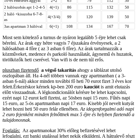
10-es emeletes ággyal
2+2
65
79
112
30
2 hálószobás apt 1-2-4-5
4(+1)
86
115
132
50
2 háló +kisszoba 6-7-8-
4(+3/4)
99
120
139
50
as
3as apartman 3 hálóval
6(+1)
108
134
167
70
Most sem kötelező a turnus de nyáron legalább 5 éjre lehet csak
bérelni. Az árak egy hétre vagyis 7 éjszakára érvényesek, a 2
hálósakban 4 főre ( az 3 asban 6 főre). Az árak tartalmazzák a
közműveket, medence és parkoló használatát, ágynemű és huzatok,
törölközők heti cserével. Van wifi is de nem túl erős.
pluszban fizetendő
a végső takarítás
ahogy a táblázat utolsó
oszlopában áll. Ha 4-nél többen vannak egy apartmanban ( a 3-
asban 6-nál) akkor minden további fő heti 70 eurot fizet 3 éves kor
felett.Érkezéskor kérnek kp-ben 200 euro
kauciót
is amit elutazás
előtt visszaadnak. A légkondicionálót kérésre be lehet kapcsolni,
ezért napi 12 eurot kell fizetni, az 5ösben napi 15 euro. Fűtés napi
15 euro, az 5-ös apartmanban napi 17 euro. Kisebb jól nevelt kutyát
lehet hozni heti 50 euro felár ellenében.
Az idegenforgalmi adó napi
2 euro fejenként minden felnőttnek max 5 éjre és helyben fizetendő a
tulajdonosnak.
Foglalás
:
Az apartmanokat 30% előleg befizetésével lehet
lefoglalni, ezt banki utalással lehet nekik elküldeni. A hátralevő részt