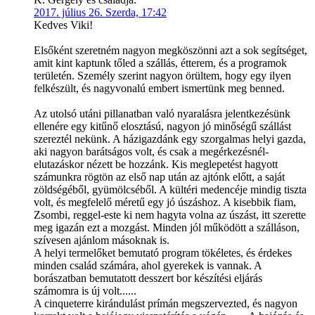
2017. július 26. Szerda, 17:42
Kedves Viki!
Elsőként szeretném nagyon megköszönni azt a sok segítséget,
amit kint kaptunk tőled a szállás, étterem, és a programok
területén. Személy szerint nagyon örültem, hogy egy ilyen
felkészült, és nagyvonalú embert ismertünk meg benned.
Az utolsó utáni pillanatban való nyaralásra jelentkezésünk
ellenére egy kitűnő elosztású, nagyon jó minőségű szállást
szereztél nekünk. A házigazdánk egy szorgalmas helyi gazda,
aki nagyon barátságos volt, és csak a megérkezésnél-
elutazáskor nézett be hozzánk. Kis meglepetést hagyott
számunkra rögtön az első nap után az ajtónk előtt, a saját
zöldségéből, gyümölcséből. A kültéri medencéje mindig tiszta
volt, és megfelelő méretű egy jó úszáshoz. A kisebbik fiam,
Zsombi, reggel-este ki nem hagyta volna az úszást, itt szerette
meg igazán ezt a mozgást. Minden jól működött a szálláson,
szívesen ajánlom másoknak is.
A helyi termelőket bemutató program tökéletes, és érdekes
minden család számára, ahol gyerekek is vannak. A
borászatban bemutatott desszert bor készítési eljárás
számomra is új volt......
A cinqueterre kirándulást prímán megszervezted, és nagyon