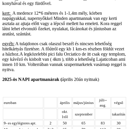
konyhával és egy fürdővel.
kert:
A medence 12*6 méteres és 1-1,4m mély, körben
napágyakkal, napernyőkkel Minden apartmannak van egy kerti
asztala az ajtaja előtt vagy a lépcső mellett ha emeleti. Kora reggel
látni lehet elvonuló őzeket, nyulakat, fácánokat és júniusban az
aratást, szántást.
egyéb:
A tulajdonos csak olaszul beszél és nincsen lehetőség
hitelkártyás fizetésre. A főútról egy kb 1 km-es részben földút vezet
a házhoz.A legközelebbi pici falu Orciatico de itt csak egy templom,
egy kávézó és kisbolt van ( 4km ), több a lehetőség Lajaticoban ami
innen 10 km. Volterrában vannak szupermarketek vasárnap reggel is
nyitva.
2025-ös NAPI apartmanárak (
április 20án nyitnak)
júli--
euroban
április
május/június
végső
aug.
okt.
szeptember
takarítás
1től
9- es egylégteres apt.
2
50
65
83
30