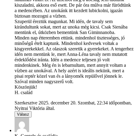
kiszaladni, akkora eső esett. De pár óra múlva már fürödtünk
a medencében. Az unokánk itt kezdett lubickolni, igazán
biztosan mozogni a vízben.
Szuperül éreztük magunkat. Mi idén, de tavaly sem
kirándultunk sokat, mert az unoka még kicsi. Csak Sienába
mentünk el, útközben bementünk San Giminnanoba.
Minden nap étteremben ettünk. mindenhol tisztességes, jó
minőségű ételt kaptunk. Mindenhol kedvesek voltak a
kisgyerekekkel. Az olaszok szeretik a gyerekeket. A tengerhez
idén nem mentünk le, mert Anna-Léna tavaly nem mutatott
érdeklődést iránta. Idén a medence teljesen jó volt
mindenkinek. Még én is lebarnultam, mert annyit voltam a
vízben az unokával. A hely azért is ideális nekünk, mert a
pisai reptér közel van és a lányomék repülővel jönnek le.
Szóval minden nagyszerű volt.
Köszönjük!
H. család
Szerkesztve 2025. december 20. Szombat, 22:34 időpontban,
Nyitrai Viktória által.
Válasz
K. Gergely és családja.