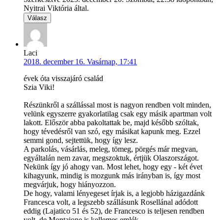
Nyitrai Viktória által.
Válasz
Laci
2018. december 16. Vasárnap, 17:41
évek óta visszajáró család
Szia Viki!
Részünkről a szállással most is nagyon rendben volt minden,
velünk egyszerre gyakorlatilag csak egy másik apartman volt
lakott. Először abba pakoltattak be, majd később szóltak,
hogy tévedésről van szó, egy másikat kapunk meg. Ezzel
semmi gond, sejtettük, hogy így lesz.
A parkolás, vásárlás, meleg, tömeg, pörgés már megvan,
egyáltalán nem zavar, megszoktuk, értjük Olaszországot.
Nekünk így jó ahogy van. Most lehet, hogy egy - két évet
kihagyunk, mindig is mozgunk más irányban is, így most
megvárjuk, hogy hiányozzon.
De hogy, valami lényegeset írjak is, a legjobb házigazdánk
Francesca volt, a legszebb szállásunk Rosellánal adódott
eddig (Lajatico 51 és 52), de Francesco is teljesen rendben
volt, de Montaione is kellemes emlék.