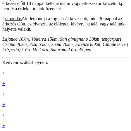
érkezés előtt 10 nappal kellene utalni vagy érkezéskor kifizetni kp-
ben. Ha érdekel írjatok üzenetet
L
emondás
Aki lemondja a foglalását kevesebb, mint 30 nappal az
érkezés előtt, az elveszíti az előleget, kivéve, ha talál vagy találunk
helyette valakit.
Lajatico 10km, Volterra 15km, San gimignano 30km, tengerpart
Cecina 40km, Pisa 55km, Siena 70km, Firenze 85km, Cinque terre (
la Spezia) 1 óra kb 2 óra, Saturnia 2 óra 45 perc
Kedvenc szálláshelyeim:
+
+
+
+
+
+