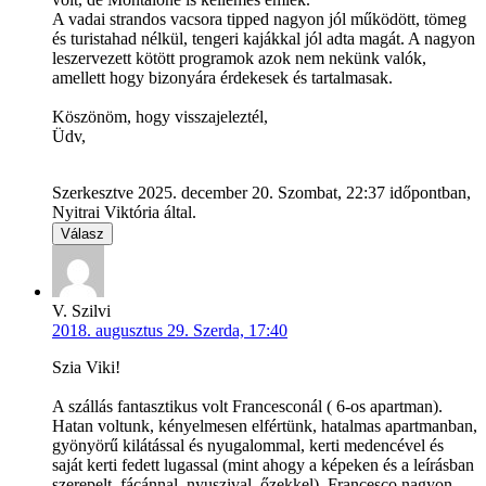
A vadai strandos vacsora tipped nagyon jól működött, tömeg
és turistahad nélkül, tengeri kajákkal jól adta magát. A nagyon
leszervezett kötött programok azok nem nekünk valók,
amellett hogy bizonyára érdekesek és tartalmasak.
Köszönöm, hogy visszajeleztél,
Üdv,
Szerkesztve 2025. december 20. Szombat, 22:37 időpontban,
Nyitrai Viktória által.
Válasz
V. Szilvi
2018. augusztus 29. Szerda, 17:40
Szia Viki!
A szállás fantasztikus volt Francesconál ( 6-os apartman).
Hatan voltunk, kényelmesen elfértünk, hatalmas apartmanban,
gyönyörű kilátással és nyugalommal, kerti medencével és
saját kerti fedett lugassal (mint ahogy a képeken és a leírásban
szerepelt, fácánnal, nyuszival, őzekkel). Francesco nagyon