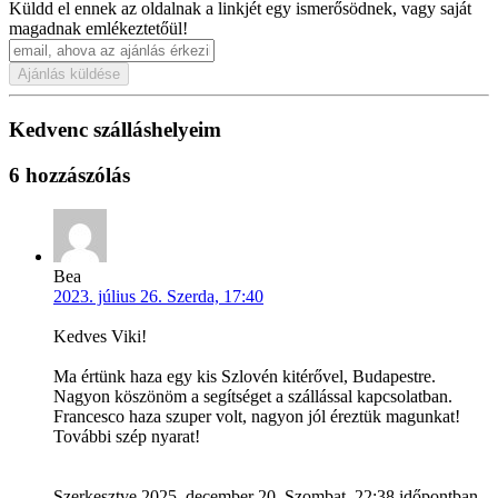
Küldd el ennek az oldalnak a linkjét egy ismerősödnek, vagy saját
magadnak emlékeztetőül!
Ajánlás küldése
Kedvenc szálláshelyeim
6 hozzászólás
Bea
2023. július 26. Szerda, 17:40
Kedves Viki!
Ma értünk haza egy kis Szlovén kitérővel, Budapestre.
Nagyon köszönöm a segítséget a szállással kapcsolatban.
Francesco haza szuper volt, nagyon jól éreztük magunkat!
További szép nyarat!
Szerkesztve 2025. december 20. Szombat, 22:38 időpontban,