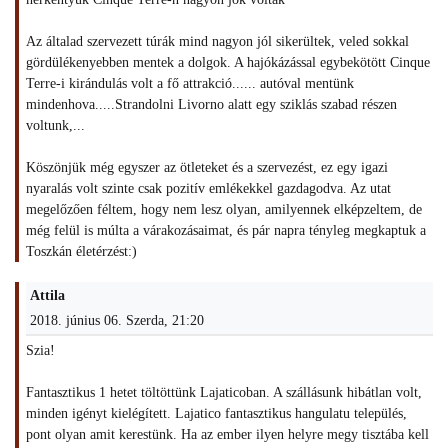
Az általad szervezett túrák mind nagyon jól sikerültek, veled sokkal
gördülékenyebben mentek a dolgok. A hajókázással egybekötött Cinque
Terre-i kirándulás volt a fő attrakció...... autóval mentünk
mindenhova.....Strandolni Livorno alatt egy sziklás szabad részen
voltunk,...
Köszönjük még egyszer az ötleteket és a szervezést, ez egy igazi
nyaralás volt szinte csak pozitív emlékekkel gazdagodva. Az utat
megelőzően féltem, hogy nem lesz olyan, amilyennek elképzeltem, de
még felül is múlta a várakozásaimat, és pár napra tényleg megkaptuk a
Toszkán életérzést:)
Attila
2018. június 06. Szerda, 21:20
Szia!
Fantasztikus 1 hetet töltöttünk Lajaticoban. A szállásunk hibátlan volt,
minden igényt kielégített. Lajatico fantasztikus hangulatu település,
pont olyan amit kerestünk. Ha az ember ilyen helyre megy tisztába kell