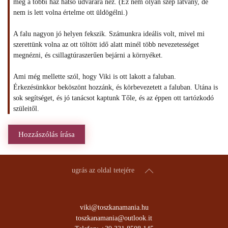
meg a többi ház hátsó udvarára néz. (Ez nem olyan szép látvány, de
nem is lett volna értelme ott üldögélni.)
A falu nagyon jó helyen fekszik. Számunkra ideális volt, mivel mi
szerettünk volna az ott töltött idő alatt minél több nevezetességet
megnézni, és csillagtúraszerűen bejárni a környéket.
Ami még mellette szól, hogy Viki is ott lakott a faluban.
Érkezésünkkor beköszönt hozzánk, és körbevezetett a faluban. Utána is
sok segítséget, és jó tanácsot kaptunk Tőle, és az éppen ott tartózkodó
szüleitől.
Hozzászólás írása
ugrás az oldal tetejére
viki@toszkanamania.hu
toszkanamania@outlook.it