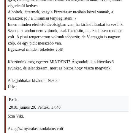
végtelenül kedves.
A boltok, éttermek, vagy a Pizzeria az utcában közel vannak, a
választék jó / a Tiramisu tényleg isteni! /
Innen minden elérhető távolságban van, ha kirándulásokat tervezünk.
Szabad strandon nem voltunk, csak fizetősön, de az teljesen rendben
volt. A pisai tengerparton voltunk többször, de Viareggio is nagyon
szép, de egy picit messzebb van.
Egyszóval minden tökéletes volt!
Köszönünk még egyszer MINDENT! Átgondoljuk a következő
évünket, és jelentkezem, mert az biztos,hogy vissza megyünk!
A legjobbakat kívánom Neked!
Üdv.:
Erik
2018. június 29. Péntek, 17:48
Szia Viki,
Az egész nyaralás csodálatos volt!