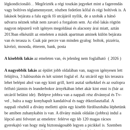
légkondicionáló... Megőrizték a régi toszkán jegyeket mint a fagerendás
vagy boltíves téglamennyezet, részben fedetlen kőfal és régi boltívek is. A
lakások bejárata a falu egyik fő utcájáról nyílik, de a szobák a hátsó
udvarra néznek tehát nem zavaró a forgalom sem. A
z első lakás rögtön
nagyon népszerű volt igényes megoldásai és alacsony árai miatt, aztán
2013ban elkészült az emeleten a másik apartman aminek külön bejárata
van és terasza is. Csak p
ár percre van minden gyalog: boltok, pizzéria,
kávézó, mosoda, étterem, bank, posta
A kisebbik lakás
az emeleten van, és jelenleg nem foglalható ( 2026 )
A nagyobbik lakás
az épület jobb oldalában van, nagyon igényesen lett
felújítva, 3 hálószobás és két szintet foglal el. Az utcáról egy kis teraszra
lehet belépni ahol van egy kinti grill, kerti asztal székekkel és az oszlopra
felfutó jázmin és leanderbokor árnyékában lehet akár kint enni is (bár az
utcáról belátni ide). Belépve jobbra van a nappali rész dívánnyal és Tv-
vel , balra a nagy konyhapult kandalóval és nagy étkezőasztallal. A
nappali részből a dívány melletti ajtón egy kisebb fürdőszobába léphetünk
be amiben zuhanykabin is van. A dívány másik oldalán (jobbra) indul a
lépcső ami felvezet az emeletre: felérve egy kb 120 magas rácsos
gyerekajtó van hogy még biztonságosabb legyen a picikkel is. Szemben