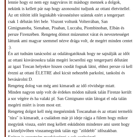
lennie hogy ez nem egy nagyváros itt máshogy mennek a dolgok,
nekünk is kellett pár nap hogy azonosulni tudjunk az ottani életvitellel.
Az ott töltött időt leginkább városnézésre szántuk ezért a tengerpart
csak 1 délután fért bele. Viszont voltunk Volterrában, San
Gimignanoba, Sienaban, Pisaban, Luccaba, Piombinoban, Elbán és
persze Firenzében. Rengeteg dómot múzeumot várat és nevezetességet
láttunk ami magyar szemmel nézve drága volt, de megért minden centet
:).
Én azt tudnám tanácsolni az odalátogatóknak hogy ne sajnálják az időt
az ottani kisvárosokra talán megéri lecserélni egy tengerparti délutánt
az igazi Toscan helyekre hiszen csodát fognak látni, ehhez persze rá kell
érezni az ottani ÉLETRE ahol kicsit nehezebb parkolni, tankolni és
bevásárolni:D.
Rengeteg dolog van még ami kimaradt az idő rövidsége miatt.
Minden nagyon szép volt de érdekes módon nálunk talán Firenze került
a sor végére és ha valaki pl. San Gimignano után látogat el oda talán
megérti miért is írom most ezt.
Rengeteg dolgot kell még megnéznünk Toscanaban és az ottani termelői
"túra" is kimaradt, a családom már jó ideje rágja a fülem hogy mikor
megyünk vissza, ezért meg kellett esküdnöm mindenre ami szent hogy
a közeljövőben visszamegyünk talán egy "zöldebb" időszakban.