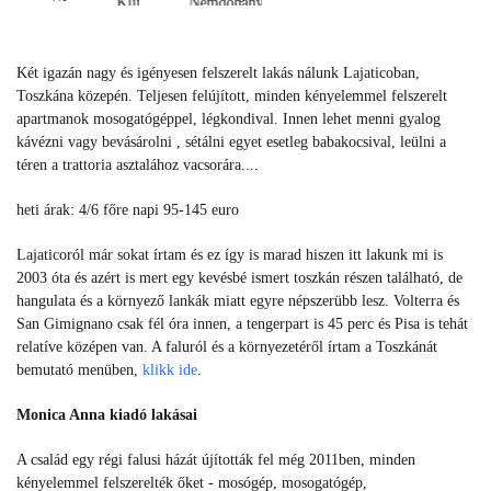
Klíma
Nemdohányzó
fi
Klíma
Nemdohányzó
Wi-
Két igazán nagy és igényesen felszerelt lakás nálunk Lajaticoban,
fi
Toszkána közepén. Teljesen felújított, minden kényelemmel felszerelt
apartmanok mosogatógéppel, légkondival. Innen lehet menni gyalog
kávézni vagy bevásárolni , sétálni egyet esetleg babakocsival, leülni a
téren a trattoria asztalához vacsorára....
heti árak: 4/6 főre napi 95-145 euro
Lajaticoról már sokat írtam és ez így is marad hiszen itt lakunk mi is
2003 óta és azért is mert egy kevésbé ismert toszkán részen található, de
hangulata és a környező lankák miatt egyre népszerübb lesz. Volterra és
San Gimignano csak fél óra innen, a tengerpart is 45 perc és Pisa is tehát
relatíve középen van. A faluról és a környezetéről írtam a Toszkánát
bemutató menüben,
klikk ide
.
Monica Anna kiadó lakásai
A család egy régi falusi házát újították fel még 2011ben, minden
kényelemmel felszerelték őket - mosógép, mosogatógép,