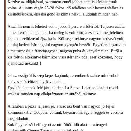
Kezdve az időjárással, szerintem ennél jobbat nem is kívánhattunk
volna. A június végén 25-28 fokos idő tökéletes volt hosszú sétákra és
kirándulásokra, éjszaka gond és klíma nélkül aludtunk minden nap.
A szállás nem is lehetett volna jobb, 1 percre a főtértől. Teljesen átadta
a mediterrán hangulatot, ha meleg is volt kint, a zsaluval megfelelően
lehetett szellőztetni éjszaka is. Költséget tekintve nagyon kedvező volt,
a tulaj kedves bár angolul nagyon gyengén beszélt. Egyetlen negatívum
a matracot éri a franciaágyban, nagyon puha és kényelmetlen. Ettől a
kis folttól eltekintve bármikor visszatérnénk oda, ezer köszönet, hogy
ajánlottad nekünk!!!
Olaszországról is szép képet kaptunk, az emberek szinte mindenhol
kedvesek és előzékenyek voltak ....
Egy hét alatt sok felé jártunk de a La Sterza-Lajatico közötti rövid
szakasz minden nap elkápráztatott az autóból tekintve.
A faluban a pizza teljesen jó, a srác aki bent van nagyon jó fej és
kommunikatív. Coopban voltunk bevásárolni, így a reggeli és vacsora
megoldódott.
Sok fagyi és süti elfogyott az ott töltött idő alatt ....a tengeri
herkentyűk Cinque Terre-n nagyon jók voltak