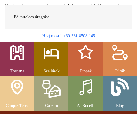
Minden egy helyen Toszkánáról egy helyi magyartól. Nemcsak a híres
látnivalók, hanem szállások, múzeumok és parkolás, strandok és
gasztronomia....
Fő tartalom átugrása
Hívj most! +39 331 8508 145
Toscana
Szállások
Tippek
Túrák
Cinque Terre
Gasztro
A. Bocelli
Blog