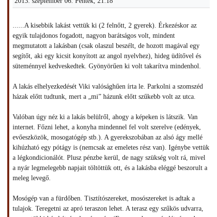
2013. szeptember 06. Péntek, 21:18
......A kisebbik lakást vettük ki (2 felnőtt, 2 gyerek). Érkezéskor az
egyik tulajdonos fogadott, nagyon barátságos volt, mindent
megmutatott a lakásban (csak olaszul beszélt, de hozott magával egy
segítőt, aki egy kicsit konyított az angol nyelvhez), hideg üdítővel és
süteménnyel kedveskedtek. Gyönyörűen ki volt takarítva mindenhol.
A lakás elhelyezkedését Viki valósághűen írta le. Parkolni a szomszéd
házak előtt tudtunk, mert a „mi” házunk előtt szűkebb volt az utca.
Valóban úgy néz ki a lakás belülről, ahogy a képeken is látszik. Van
internet. Főzni lehet, a konyha mindennel fel volt szerelve (edények,
evőeszközök, mosogatógép stb.). A gyerekszobában az alsó ágy mellé
kihúzható egy pótágy is (nemcsak az emeletes rész van). Igénybe vettük
a légkondicionálót. Plusz pénzbe kerül, de nagy szükség volt rá, mivel
a nyár legmelegebb napjait töltöttük ott, és a lakásba eléggé beszorult a
meleg levegő.
Mosógép van a fürdőben. Tisztítószereket, mosószereket is adtak a
tulajok. Teregetni az apró teraszon lehet. A terasz egy szűkös udvarra,