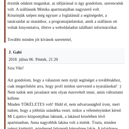
éreztük odakint magunkat, az időjárással is úgy gondolom, szerencsénk
volt. A szállásunk Mónika apartmanjában nagyszerű volt.
Köszönjük szépen még egyszer a foglalásnál a segítségedet, a
tanácsaidat az utazáshoz, a programajánlatokat, amik a szálláson ott
voltak kinyomtatva, illetve a weboldaladon található információkat.
További minden jót kívánok szeretettel,
J. Gabi
2018. július 06. Péntek, 21:20
Szia Viki!
Azt gondolom, hogy a válaszom nem nyújt segítséget a továbbiakhoz,
csak megerősítést arra, hogy profi módon szervezed a nyaralásokat! :)
Nem tudok sem javaslatot sem olyan észrevételt tenni, amin változtatni
kellene.
Minden TÖKÉLETES volt! Hidd el, nem udvariasságból írom, mert
tudom, hogy a jobbítás szándéka vezet, mikor a véleményünket kéred.
Mi Lajatico központjában laktunk, a lakásod közelében lévő
apartmanban, Anna nagyobbik lakása volt a miénk. Tiszta, minden
igényt kielégítő, mindennel felszerelt kényelmes lakás. A tulajdonos