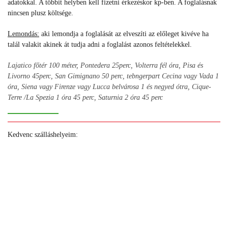
adatokkal. A többit helyben kell fizetni érkezéskor kp-ben. A foglalásnak
nincsen plusz költsége.
Lemondás:
aki lemondja a foglalását az elveszíti az előleget kivéve ha
talál valakit akinek át tudja adni a foglalást azonos feltételekkel.
Lajatico főtér 100 méter, Pontedera 25perc, Volterra fél óra, Pisa és
Livorno 45perc, San Gimignano 50 perc, tebngerpart Cecina vagy Vada 1
óra, Siena vagy Firenze vagy Lucca belvárosa 1 és negyed ótra, Cique-
Terre /La Spezia 1 óra 45 perc, Saturnia 2 óra 45 perc
Kedvenc szálláshelyeim:
+
+
+
+
+
+
+
+
+
+
+
+
+
+
+
+