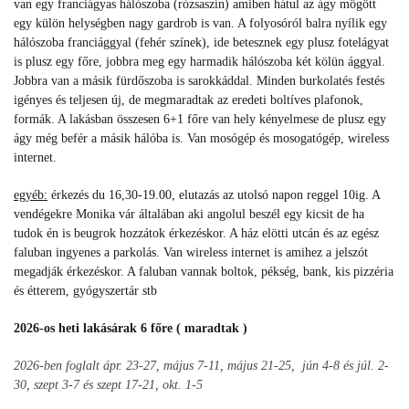
van egy franciágyas hálószoba (rózsaszín) amiben hátul az ágy mögött
egy külön helységben nagy gardrob is van. A folyosóról balra nyílik egy
hálószoba franciággyal (fehér színek), ide betesznek egy plusz fotelágyat
is plusz egy főre, jobbra meg egy harmadik hálószoba két kölün ággyal.
Jobbra van a másik fürdőszoba is sarokkáddal. Minden burkolatés festés
igényes és teljesen új, de megmaradtak az eredeti boltíves plafonok,
formák. A lakásban összesen 6+1 főre van hely kényelmese de plusz egy
ágy még befér a másik hálóba is. Van mosógép és mosogatógép, wireless
internet.
egyéb:
érkezés du 16,30-19.00, elutazás az utolsó napon reggel 10ig. A
vendégekre Monika vár általában aki angolul beszél egy kicsit de ha
tudok én is beugrok hozzátok érkezéskor. A ház elötti utcán és az egész
faluban ingyenes a parkolás. Van wireless internet is amihez a jelszót
megadják érkezéskor. A faluban vannak boltok, pékség, bank, kis pizzéria
és étterem, gyógyszertár stb
2026-os heti lakásárak 6 főre ( maradtak )
2026-ben foglalt ápr. 23-27, május 7-11, május 21-25, jún 4-8 és júl. 2-
30, szept 3-7 és szept 17-21, okt. 1-5