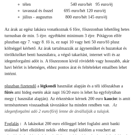
télen 540 euro/hét 95 euro/éj
tavasszal és ősszel 695 euro/hét 120 euro/éj
július - augusztus 800 euro/hét 145 euro/éj
Az árak az egész lakásra vonatkoznak 6 főre, főszezonban lehetőleg hetes
turnusban de min. 5 éjre. egyébként minimum 3 éjre. Pótágyon elfér
pluszban egy 7. vagy 8. fő is, ez napi 10 vagy heti 50 euro/fő plusz
költséggel kérhető. Az árak tartalmazzák az ágyneműket és huzatokat és
törölközőket benti használatra, a végső takarítást, internet wifi és az
idegenforgalmi adót is. A főszezonon kívül rövidebb vagy hosszabb, akár
havi bérlet is lehetséges, ehhez pontos árat és feltételeket emailben lehet
intézni.
pluszban fizetendő
a
légkondi
használat alapján és a téli időszakban a
fűtés
ami hideg esetén akár napi 16/20 euro is lehet ha egyfolytában
megy ( használat alapján). Az érkezéskor kérnek 200 euro
kaucio
t is amit
természetesen visszaadnak távozáskor ha minden rendben van.
Az
idegenforgalmi adó 2 euro/fő/éj lenne de átvállalják a tulajok.
Foglalás
:
A lakásokat 200 euro előleggel lehet foglalni amit banki
utalással lehet elküldeni nekik- ehhez majd küldöm a vouchert az