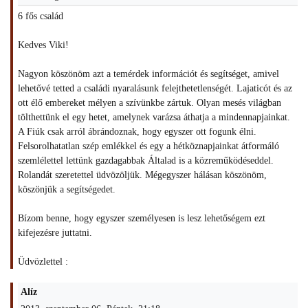
6 fős család
Kedves Viki!
Nagyon köszönöm azt a temérdek információt és segítséget, amivel
lehetővé tetted a családi nyaralásunk felejthetetlenségét. Lajaticót és az
ott élő embereket mélyen a szívünkbe zártuk. Olyan mesés világban
tölthettünk el egy hetet, amelynek varázsa áthatja a mindennapjainkat.
A Fiúk csak arról ábrándoznak, hogy egyszer ott fogunk élni.
Felsorolhatatlan szép emlékkel és egy a hétköznapjainkat átformáló
szemlélettel lettünk gazdagabbak Általad is a közreműködéseddel.
Rolandát szeretettel üdvözöljük. Mégegyszer hálásan köszönöm,
köszönjük a segítségedet.
Bízom benne, hogy egyszer személyesen is lesz lehetőségem ezt
kifejezésre juttatni.
Üdvözlettel :
Alíz