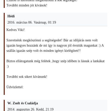
Ezúton is szeretném megköszönni a sok segítséget!
További minden jót kívánok!
Hédi
2016. március 06. Vasárnap, 01:19
Kedves Viki!
Szeretnénk megköszönni a segítségedet! Bár az időjárás nem volt
igazán kegyes hozzánk de mi így is nagyon jól éreztük magunkat :) A
szállás igazán szép volt és minden igényt kielégített!!
Biztos ellátogatunk még felétek ,hogy szép időben is lássuk a lankákat
:)
További sok sikert kívánunk!
Üdvözlettel:
W. Zsolt és Családja
2014. augusztus 26. Kedd, 21:19