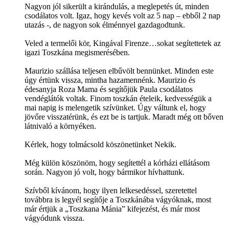
Nagyon jól sikerült a kirándulás, a meglepetés út, minden
csodálatos volt. Igaz, hogy kevés volt az 5 nap – ebből 2 nap
utazás -, de nagyon sok élménnyel gazdagodtunk.
Veled a termelői kör, Kingával Firenze…sokat segítettetek az
igazi Toszkána megismerésében.
Maurizio szállása teljesen elbűvölt bennünket. Minden este
úgy értünk vissza, mintha hazamennénk. Maurizio és
édesanyja Roza Mama és segítőjük Paula csodálatos
vendéglátók voltak. Finom toszkán ételeik, kedvességük a
mai napig is melengetik szívünket. Úgy váltunk el, hogy
jövőre visszatérünk, és ezt be is tartjuk. Maradt még ott bőven
látnivaló a környéken.
Kérlek, hogy tolmácsold köszönetünket Nekik.
Még külön köszönöm, hogy segítettél a kórházi ellátásom
során. Nagyon jó volt, hogy bármikor hívhattunk.
Szívből kívánom, hogy ilyen lelkesedéssel, szeretettel
továbbra is legyél segítője a Toszkánába vágyóknak, most
már értjük a „Toszkana Mánia” kifejezést, és már most
vágyódunk vissza.