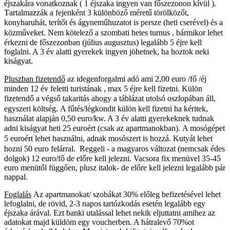
éjszakára vonatkoznak ( 1 éjszaka ingyen van főszezonon kívül ).
T
artalmazzák a fejenként 3 különböző méretű törölközőt,
konyharuhát, terítőt és ágyneműhuzatot is persze (heti cserével) és
a
közműveket.
Nem kötelező a szombati hetes turnus , bármikor lehet
érkezni de főszezonban (július augusztus) legalább 5 éjre kell
foglalni. A 3 év alatti gyerekek ingyen jöhetnek, ha hoztok neki
kiságyat.
Pluszban
fizetendő
az idegenforgalmi adó ami 2,00 euro /fő /éj
minden 12 év feletti turistának , max 5 éjre kell fizetni. Külön
fizetendő a végső takaritás
ahogy a táblázat utolsó oszlopában áll,
egyszeri költség.
A fűtés/légkondit külön kell fizetni ha kéritek,
használat alapján 0,50 euro/kw. A 3 év alatti gyerekeknek tudnak
adni kiságyat heti 25 euroért (csak az apartmanokban).
A mosógépet
5 euroért lehet használni, adnak mosószert is hozzá. Kutyát lehet
hozni 50 euro felárral.
Reggeli - a magyaros változat (nemcsak édes
dolgok) 12 euro/fő de előre kell jelezni. Vacsora fix menüvel 35-45
euro menütől függően, plusz italok- de előre kell jelezni legalább pár
nappal.
Foglalás
Az apartmanokat/ szobákat 30% előleg befizetésével lehet
lefoglalni, de rövid, 2-3 napos tartózkodás esetén legalább egy
éjszaka árával. Ezt banki utalással lehet nekik eljuttatni amihez az
adatokat majd küldöm egy voucherben. A hátralevő 70%ot