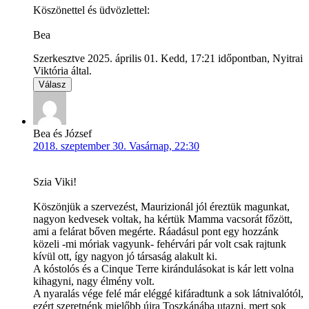
Köszönettel és üdvözlettel:
Bea
Szerkesztve 2025. április 01. Kedd, 17:21 időpontban, Nyitrai
Viktória által.
Válasz
Bea és József
2018. szeptember 30. Vasárnap, 22:30
Szia Viki!
Köszönjük a szervezést, Maurizionál jól éreztük magunkat,
nagyon kedvesek voltak, ha kértük Mamma vacsorát főzött,
ami a felárat bőven megérte. Ráadásul pont egy hozzánk
közeli -mi móriak vagyunk- fehérvári pár volt csak rajtunk
kívül ott, így nagyon jó társaság alakult ki.
A kóstolós és a Cinque Terre kirándulásokat is kár lett volna
kihagyni, nagy élmény volt.
A nyaralás vége felé már eléggé kifáradtunk a sok látnivalótól,
ezért szeretnénk mielőbb újra Toszkánába utazni, mert sok