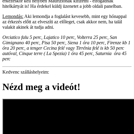
érkezéskor kell helyben Maurizionak kifizetni - elfogadnak
hitelkártyát is!
Ha érdekel küldj üzenetet a jobb oldali panelban.
Lemondás:
Aki lemondja a foglalást kevesebb, mint egy hónappal
az érkezés előtt az elveszíti az előleget, csak akkor nem, ha talál
valakit akinek át tudja adni.
Orciatico falu 5 perc, Lajatico 10 perc,
Volterra 25 perc,
San
Gimignano 40 perc,
Pisa 50 perc,
Siena 1 óra 10 perc,
Firenze kb 1
óra 20 perc,
a tenger Cecina felé vagy Tirrénia felé is kb 50 perc
autóval, Cinque terre ( La Spezia) 1 óra 45 perc, Saturnia óra 45
perc
Kedvenc szálláshelyeim:
Nézd meg a videót!