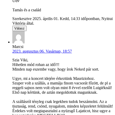
Üdv
Tamás és a család
Szerkesztve 2025. április 01. Kedd, 14:33 időpontban, Nyitrai
Viktória által.
Válasz
Marcsi
2023. augusztus 06. Vasárnap, 18:57
Szia Viki,
Hihetlen mód rohan az idő!!!
Minden nap eszembe vagy, hogy írok Neked pár sort.
Ugye, mi a koncert idejére érkeztünk Mauriziohoz.
Szuper volt a szállás, a mamája finom vacsorát főzött, de pl a
reggeli sajnos nem volt olyan mint 8 évvel ezelőtt Luigiéknál!
Első nap kértünk, de aztán megoldottuk magunknak.
A szállásról tényleg csak legekben tudok beszámolni. Az a
tisztaság, rend, csönd, nyugalom, minden képzeletet felülmúlt!
Érdekes volt megtapasztalni a nyüzsgő Lajaticot, hisz ugye a