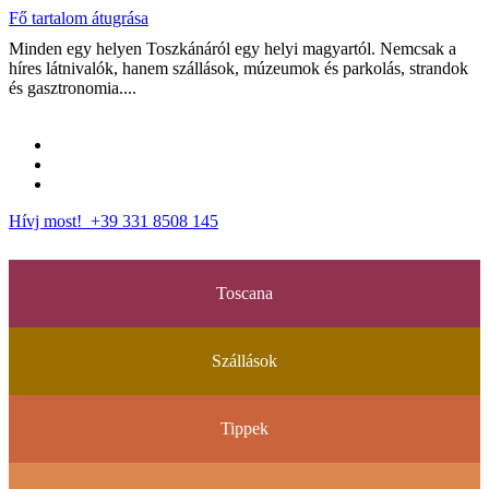
Fő tartalom átugrása
Minden egy helyen Toszkánáról egy helyi magyartól. Nemcsak a
híres látnivalók, hanem szállások, múzeumok és parkolás, strandok
és gasztronomia....
Hívj most! +39 331 8508 145
Toscana
Szállások
Tippek