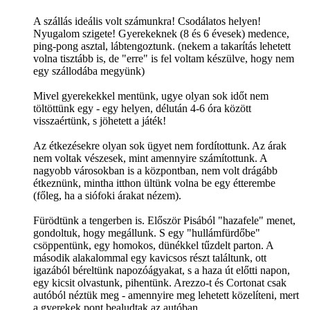
A szállás ideális volt számunkra! Csodálatos helyen!
Nyugalom szigete! Gyerekeknek (8 és 6 évesek) medence,
ping-pong asztal, lábtengoztunk. (nekem a takarítás lehetett
volna tisztább is, de "erre" is fel voltam készülve, hogy nem
egy szállodába megyünk)
Mivel gyerekekkel mentünk, ugye olyan sok időt nem
töltöttünk egy - egy helyen, délután 4-6 óra között
visszaértünk, s jöhetett a játék!
Az étkezésekre olyan sok ügyet nem fordítottunk. Az árak
nem voltak vészesek, mint amennyire számítottunk. A
nagyobb városokban is a központban, nem volt drágább
étkeznünk, mintha itthon ültünk volna be egy étterembe
(főleg, ha a siófoki árakat nézem).
Fürödtünk a tengerben is. Először Pisából "hazafele" menet,
gondoltuk, hogy megállunk. S egy "hullámfürdőbe"
csöppentünk, egy homokos, dünékkel tűzdelt parton. A
második alakalommal egy kavicsos részt találtunk, ott
igazából béreltünk napozóágyakat, s a haza út előtti napon,
egy kicsit olvastunk, pihentünk. Arezzo-t és Cortonat csak
autóból néztük meg - amennyire meg lehetett közelíteni, mert
a gyerekek pont bealudtak az autóban.