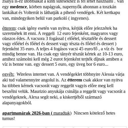
zsálya is-ez utóbbiakat a kinti sütésekhez is fel lehet használni . V
an
egy
medence
,
körben napágyak, napernyők ahonnan a toszkán
lankákat és Volterrát is láthatják a pihenő vendégek. Két kertkapu
van, mindegyiken belül van parkoló ( ingyenes).
étterem
: csak igény esetén van nyitva, kérjük előre jelezzétek ha
szeretnétek itt enni. A reggeli 12 euro fejenként, magyaros vagy
olaszos édes. A vacsora 3 fogással ( előétel, tésztaféle és dessert
vagy előétel és főétel és dessert vagy tészta és főétel és dessert )
fejenként 35 euro. A teljes 4 fogásos vacsi 45 euro/fő , a víz és bor
mindig benne van. Ha csak egy tányér tésztát kértek az 10-13 euro,
amihez számolni kell még 2 eurot fejenként terjték díjnak amiben a
víz is benne van. egy dessert 5 euro, egy üveg bor 6 euro...
egyéb:
Wireless internet van. A vendégeklet többnyire Alessia várja
aki tud valamennyire angolul is. Az
étterem
csak akkor van nyitva
ha többen kérnek vacsorát vagy reggelit vagyis előre meg kell
beszélni velük.
Maurizio anyukája csinálja a reggelit vagy vacsorát a
vendégeknek, Alexa segít neki, a kiskertjéből származó
alapanyagokból.
apartmanárak 2026-ban (
maradtak)
Nincsen kötelező hetes
turnus!