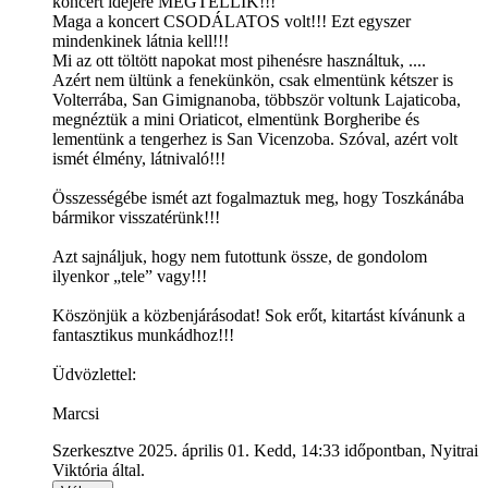
koncert idejére MEGTELLIK!!!
Maga a koncert CSODÁLATOS volt!!! Ezt egyszer
mindenkinek látnia kell!!!
Mi az ott töltött napokat most pihenésre használtuk, ....
Azért nem ültünk a fenekünkön, csak elmentünk kétszer is
Volterrába, San Gimignanoba, többször voltunk Lajaticoba,
megnéztük a mini Oriaticot, elmentünk Borgheribe és
lementünk a tengerhez is San Vicenzoba. Szóval, azért volt
ismét élmény, látnivaló!!!
Összességébe ismét azt fogalmaztuk meg, hogy Toszkánába
bármikor visszatérünk!!!
Azt sajnáljuk, hogy nem futottunk össze, de gondolom
ilyenkor „tele” vagy!!!
Köszönjük a közbenjárásodat! Sok erőt, kitartást kívánunk a
fantasztikus munkádhoz!!!
Üdvözlettel:
Marcsi
Szerkesztve 2025. április 01. Kedd, 14:33 időpontban, Nyitrai
Viktória által.