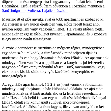
40perc innen és a tengerpartra is ugyanannyi idő alatt lehet leérni
Cecinához.
Erről a részről írtam bővebben a Toszkána menüben a
SanGimignano, Volterra, Lajatico részben.
Maurizio itt él idős anyukájával és több apartmant és szobát ad ki.
Az étterem is egy külön épületben van, előtte fedett terasz ahol
nyáron reggelizni vagy vacsorázni lehet.
Ha valaki időben foglal
akkor akár az egész főépületet kiveheti 3 apartamnnal és 3 szobával
is egy kisebb baráti társaságnak.
A szobák berendezése rusztikus de mégsem régies, mindegyikben
egy adott szín uralkodik, a fürdőszobák mind teljesen újak és
modernek, és van hogy látszanak a fedetlen kőfalak.
Az apartmanok
mindegyikében van Tv a nappaliban és a konyha is jól felszerelt :
nagyobb hűtőszekrény mélyhűtő résszel, sütő, mikrohullámú vagy
elektromos kisebb sütő, kotyogós kávéfőző, kenyérpirító és
mosogatógép is.
Az
egyhálós apartmanok
(
1-2-3-as
) lent vannak a földszinten,
mindegyik saját bejárattal a ház különböző oldalain. Az ajtó elött
mindegyiknek saját kinti asztala ahova ki lehet ülni reggelizni is
akár. Hasonlóak belül is: van egy nappali rész kihúzható dívánnyal
(2fős ), oldalt egy konyhapult süttővel, mosogatógéppel,
kávéfőzővel. A hálószoba franciágyas, illetve van amelyikben két