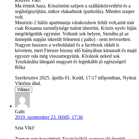
Kedves Viki!
Ma értünk haza. Köszönöm szépen a szállásközvetítést és a
segítségnyújtást, mikor elakadtunk (parkolás). Minden szuper
volt.
Maurizio 2 hálós apartmanja várakozáson felüli volt,amit már
csak Rosanna személyisége tudott überelni. Közös nyelv híján
megölelgettük egymást. Voltunk sok helyen, Sienába pl az
ünnepük napján sikerült felmenni ( palio) - nem tervezetten.
Nagyon hasznos a weboldalad és a facebook oldalt is
követem, mert Firenze bizony idő hiányában kimaradt és majd
egyszer oda még visszamegyünk. Kívánok neked sok
Toszkánába látogató magyart és leginkább jó egészséget!
Réka
Szerkesztve 2025. április 01. Kedd, 17:17 időpontban, Nyitrai
Viktória által.
Válasz
Gabi
2019. szeptember 23. Hétfő, 17:36
Szia Viki!
Tegnap este hazaértünk Toszkánából, nagyon jól éreztük