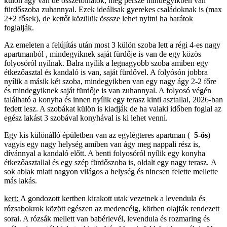
külön ágy van de összetolhatók, meg persze mindegyikben van
fürdőszoba zuhannyal. Ezek ideálisak gyerekes családoknak is (max
2+2 fősek), de kettőt közülük össsze lehet nyitni ha barátok
foglalják.
Az emeleten a felújítás után most 3 külön szoba lett a régi 4-es nagy
apartmanból , mindegyiknek saját fürdője is van de egy közös
folyosóról nyílnak. Balra nyílik a legnagyobb szoba amiben egy
étkezőasztal és kandaló is van, saját fürdővel. A folyósón jobbra
nyílik a másik két szoba, mindegyikben van egy nagy ágy 2-2 főre
és mindegyiknek saját fürdője is van zuhannyal. A folyosó végén
található a konyha és innen nyílik egy terasz kinti asztallal, 2026-ban
fedett lesz. A szobákat külön is kiadják de ha valaki időben foglal az
egész lakást 3 szobával konyhával is ki lehet venni.
Egy kis különálló épületben van az egylégteres apartman (
5-ös
)
vagyis egy nagy helység amiben van ágy meg nappali rész is,
dívánnyal a kandaló előtt. A benti folyosóról nyílik egy konyha
étkezőasztallal és egy szép fürdőszoba is, oldalt egy nagy terasz. A
sok ablak miatt nagyon világos a helység és nincsen felette mellette
más lakás.
kert:
A gondozott kertben kirakott utak vezetnek a levendula és
rózsabokrok között egészen az medencéig, körben olajfák rendezett
sorai. A rózsák mellett van babérlevél, levendula és rozmaring és