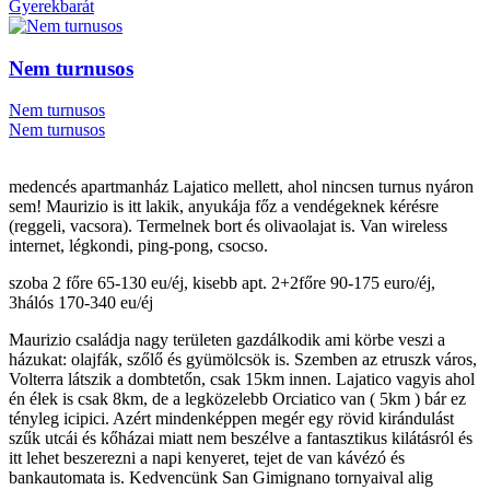
Gyerekbarát
Nem turnusos
Nem turnusos
Nem turnusos
medencés apartmanház Lajatico mellett, ahol nincsen turnus nyáron
sem! Maurizio is itt lakik, anyukája főz a vendégeknek kérésre
(reggeli, vacsora). Termelnek bort és olivaolajat is. Van wireless
internet, légkondi, ping-pong, csocso.
szoba 2 főre 65-130 eu/éj, kisebb apt. 2+2főre 90-175 euro/éj,
3hálós 170-340 eu/éj
Maurizio családja nagy területen gazdálkodik ami körbe veszi a
házukat: olajfák, szőlő és gyümölcsök is. Szemben az etruszk város,
Volterra látszik a dombtetőn, csak 15km innen. Lajatico vagyis ahol
én élek is csak 8km, de a legközelebb Orciatico van ( 5km ) bár ez
tényleg icipici. Azért mindenképpen megér egy rövid kirándulást
szűk utcái és kőházai miatt nem beszélve a fantasztikus kilátásról és
itt lehet beszerezni a napi kenyeret, tejet de van kávézó és
bankautomata is. Kedvencünk San Gimignano tornyaival alig