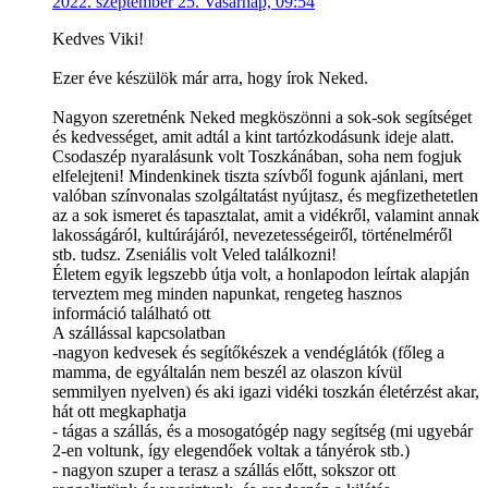
2022. szeptember 25. Vasárnap, 09:54
Kedves Viki!
Ezer éve készülök már arra, hogy írok Neked.
Nagyon szeretnénk Neked megköszönni a sok-sok segítséget
és kedvességet, amit adtál a kint tartózkodásunk ideje alatt.
Csodaszép nyaralásunk volt Toszkánában, soha nem fogjuk
elfelejteni! Mindenkinek tiszta szívből fogunk ajánlani, mert
valóban színvonalas szolgáltatást nyújtasz, és megfizethetetlen
az a sok ismeret és tapasztalat, amit a vidékről, valamint annak
lakosságáról, kultúrájáról, nevezetességeiről, történelméről
stb. tudsz. Zseniális volt Veled találkozni!
Életem egyik legszebb útja volt, a honlapodon leírtak alapján
terveztem meg minden napunkat, rengeteg hasznos
információ található ott
A szállással kapcsolatban
-nagyon kedvesek és segítőkészek a vendéglátók (főleg a
mamma, de egyáltalán nem beszél az olaszon kívül
semmilyen nyelven) és aki igazi vidéki toszkán életérzést akar,
hát ott megkaphatja
- tágas a szállás, és a mosogatógép nagy segítség (mi ugyebár
2-en voltunk, így elegendőek voltak a tányérok stb.)
- nagyon szuper a terasz a szállás előtt, sokszor ott