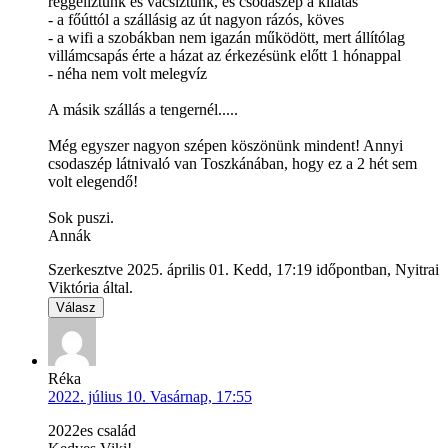
reggeliztünk és vacsiztunk, és csodaszép a kilátás
- a főúttól a szállásig az út nagyon rázós, köves
- a wifi a szobákban nem igazán működött, mert állítólag
villámcsapás érte a házat az érkezésünk előtt 1 hónappal
- néha nem volt melegvíz
A másik szállás a tengernél.....
Még egyszer nagyon szépen köszönünk mindent! Annyi
csodaszép látnivaló van Toszkánában, hogy ez a 2 hét sem
volt elegendő!
Sok puszi.
Annák
Szerkesztve 2025. április 01. Kedd, 17:19 időpontban, Nyitrai
Viktória által.
Válasz
Réka
2022. július 10. Vasárnap, 17:55
2022es család