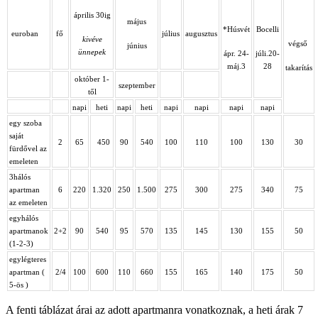
április 30ig
május
*Húsvét
Bocelli
euroban
fő
július
augusztus
kivéve
végső
június
ünnepek
ápr. 24-
júli.20-
máj.3
28
takarítás
október 1-
szeptember
től
napi
heti
napi
heti
napi
napi
napi
napi
egy szoba
saját
2
65
450
90
540
100
110
100
130
30
fürdővel az
emeleten
3hálós
apartman
6
220
1.320
250
1.500
275
300
275
340
75
az emeleten
egyhálós
apartmanok
2+2
90
540
95
570
135
145
130
155
50
(1-2-3)
egylégteres
apartman (
2/4
100
600
110
660
155
165
140
175
50
5-ös )
A fenti táblázat árai az adott apartmanra vonatkoznak, a heti árak 7