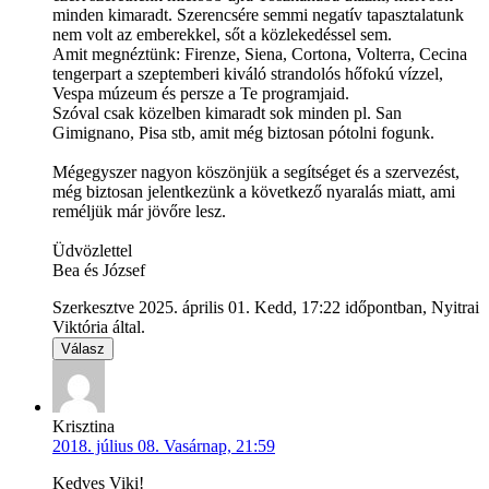
minden kimaradt. Szerencsére semmi negatív tapasztalatunk
nem volt az emberekkel, sőt a közlekedéssel sem.
Amit megnéztünk: Firenze, Siena, Cortona, Volterra, Cecina
tengerpart a szeptemberi kiváló strandolós hőfokú vízzel,
Vespa múzeum és persze a Te programjaid.
Szóval csak közelben kimaradt sok minden pl. San
Gimignano, Pisa stb, amit még biztosan pótolni fogunk.
Mégegyszer nagyon köszönjük a segítséget és a szervezést,
még biztosan jelentkezünk a következő nyaralás miatt, ami
reméljük már jövőre lesz.
Üdvözlettel
Bea és József
Szerkesztve 2025. április 01. Kedd, 17:22 időpontban, Nyitrai
Viktória által.
Válasz
Krisztina
2018. július 08. Vasárnap, 21:59
Kedves Viki!