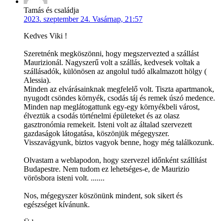
Tamás és családja
2023. szeptember 24. Vasárnap, 21:57
Kedves Viki !
Szeretnénk megköszönni, hogy megszervezted a szállást
Maurizionál. Nagyszerű volt a szállás, kedvesek voltak a
szállásadók, különösen az angolul tudó alkalmazott hölgy (
Alessia).
Minden az elvárásainknak megfelelő volt. Tiszta apartmanok,
nyugodt csöndes környék, csodás táj és remek úszó medence.
Minden nap meglátogattunk egy-egy környékbeli várost,
élveztük a csodás történelmi épületeket és az olasz
gasztronómia remekeit. Isteni volt az általad szervezett
gazdaságok látogatása, köszönjük mégegyszer.
Visszavágyunk, biztos vagyok benne, hogy még találkozunk.
Olvastam a weblapodon, hogy szervezel időnként szállítást
Budapestre. Nem tudom ez lehetséges-e, de Maurizio
vörösbora isteni volt. .......
Nos, mégegyszer köszönünk mindent, sok sikert és
egészséget kívánunk.