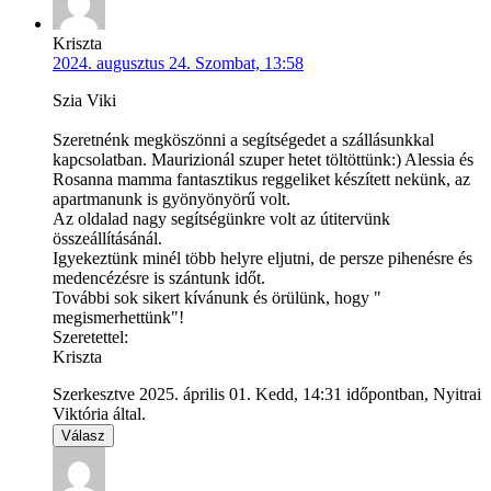
Kriszta
2024. augusztus 24. Szombat, 13:58
Szia Viki
Szeretnénk megköszönni a segítségedet a szállásunkkal
kapcsolatban. Maurizionál szuper hetet töltöttünk:) Alessia és
Rosanna mamma fantasztikus reggeliket készített nekünk, az
apartmanunk is gyönyönyörű volt.
Az oldalad nagy segítségünkre volt az útitervünk
összeállításánál.
Igyekeztünk minél több helyre eljutni, de persze pihenésre és
medencézésre is szántunk időt.
További sok sikert kívánunk és örülünk, hogy "
megismerhettünk"!
Szeretettel:
Kriszta
Szerkesztve 2025. április 01. Kedd, 14:31 időpontban, Nyitrai
Viktória által.
Válasz