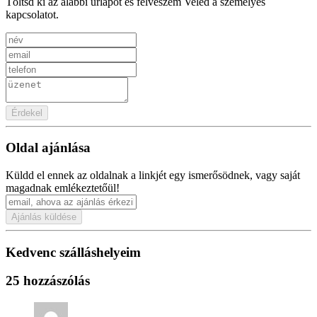
Töltsd ki az alábbi űrlapot és felveszem Veled a személyes
kapcsolatot.
Érdekel
Oldal ajánlása
Küldd el ennek az oldalnak a linkjét egy ismerősödnek, vagy saját
magadnak emlékeztetőül!
Ajánlás küldése
Kedvenc szálláshelyeim
25 hozzászólás