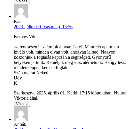
Válasz
Kata
2023. július 09. Vasárnap, 13:56
Kedves Viki,
szerencsésen hazaértünk a nyaralásról. Mauricio apartman
kiváló volt, minden olyan volt, ahogyan leírtad. Nagyon
köszönjük a foglalás kapcsán a segítséged. Gyönyörű
helyeken jártunk. Reméljük még visszatérhetünk. Ha így lesz,
mindenképpen keresni foglak.
Szép nyarat Neked.
Üdv.
K.
Szerkesztve 2025. április 01. Kedd, 17:15 időpontban, Nyitrai
Viktória által.
Válasz
Annák