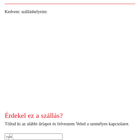
Kedvenc szálláshelyeim:
+
+
+
+
+
+
+
+
+
+
+
+
+
+
+
+
+
+
+
+
+
+
+
+
+
+
+
+
+
+
+
Érdekel ez a szállás?
Töltsd ki az alábbi űrlapot és felveszem Veled a személyes kapcsolatot.