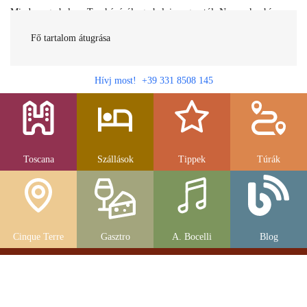
Minden egy helyen Toszkánáról egy helyi magyartól. Nemcsak a híres
látnivalók, hanem szállások, múzeumok és parkolás, strandok és
gasztronomia....
Fő tartalom átugrása
Hívj most! +39 331 8508 145
Toscana
Szállások
Tippek
Túrák
Cinque Terre
Gasztro
A. Bocelli
Blog