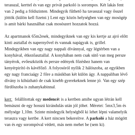
terasszal, kerttel és van egy privát parkoló is sorompos. Két lakás fent
van 2 pedig a földszinten. Mindegyik fűthető ha tavasszal vagy ősszel
jöttök (külön kell fizetni.) Lent egy közös helységben van egy mosógép
is amit bárki használhat csak mosószert hozzatok hozzá.
Az apartmanok 65m2esek, mindegyiknek van egy kis kertje az ajró előtt
kinti asztallal és napernyővel és vannak napágyak is, grillel.
Mindegyikben van egy nagy nappali dívánnyal, egy légtérben van a
konyhával, étkezőasztallal. A konyhában nem csak sütő van meg persze
tányérok, evőeszközök és persze edények főzéshez hanem van
kenyérpirító és kávéfőző. A folyosóról nyílik 2 hálószoba, az egyikben
egy nagy franciaágy 2 főre a másikban két külön ágy. A nappaliban lévő
dívány is kihúzható de csak kisebb gyerekeknek lenne jó. Van egy szép
fürdőszoba is zuhanykabinnal.
kert:
felállítottak egy
medencé
t is a kertben amibe ugyan létrán kell
bemászni de egy hosszú kirándulás után jól jöhet. Méretei: 5mx3,5m és
mélysége 1,10m. Szinte mindegyik helységből ki lehet lépni valamelyik
teraszra vagy kertbe. A kert nincsen bekereítve. A
parkoló
a ház mögött
van és egy sorompóval védett, más nem mehet be (sem ki).