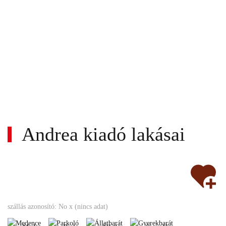
Andrea kiadó lakásai
Nem
Medence
Parkoló
Állatbarát
Gyerekbarát
szállás azonosító: No x (nincs adat)
turnusos