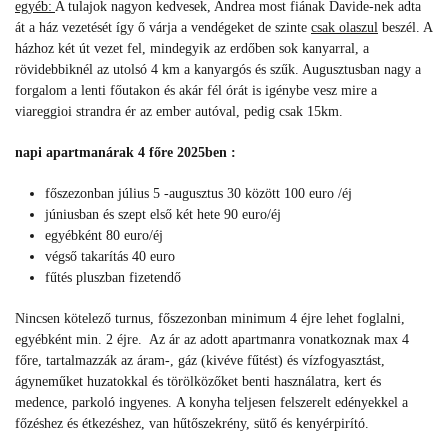
egyéb:
A tulajok nagyon kedvesek, Andrea most fiának Davide-nek adta
át a ház vezetését így ő várja a vendégeket de szinte
csak olaszul
beszél. A
házhoz két út vezet fel, mindegyik az erdőben sok kanyarral, a
rövidebbiknél az utolsó 4 km a kanyargós és szűk. Augusztusban nagy a
forgalom a lenti főutakon és akár fél órát is igénybe vesz mire a
viareggioi strandra ér az ember autóval, pedig csak 15km.
napi apartmanárak 4 főre 2025ben :
főszezonban július 5 -augusztus 30 között 100 euro /éj
júniusban és szept első két hete 90 euro/éj
egyébként 80 euro/éj
végső takarítás 40 euro
fűtés pluszban fizetendő
Nincsen kötelező turnus, f
őszezonban minimum 4 éjre lehet foglalni,
egyébként min. 2 éjre.
Az ár az adott apartmanra vonatkoznak max 4
főre, tartalmazzák az áram-, gáz (kivéve fűtést) és vízfogyasztást,
ágyneműket huzatokkal és törölközőket benti használatra, kert és
medence, parkoló ingyenes.
A konyha teljesen felszerelt edényekkel a
főzéshez és étkezéshez, van hűtőszekrény, sütő és kenyérpirító.