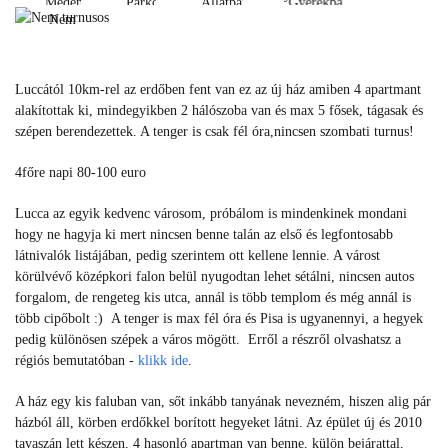
Medence
Parkoló
Állatbarát
Gyerekbarát
Nem
Medence
Parkoló
Állatbarát
Gyerekbarát
turnusos
Nem
Luccától 10km-rel az erdőben fent van ez az új ház amiben 4 apartmant
turnusos
alakítottak ki, mindegyikben 2 hálószoba van és max 5 fősek, tágasak és
szépen berendezettek. A tenger is csak fél óra,nincsen szombati turnus!
4főre napi 80-100 euro
Lucca az egyik kedvenc városom, próbálom is mindenkinek mondani
hogy ne hagyja ki mert nincsen benne talán az első és legfontosabb
látnivalók listájában, pedig szerintem ott kellene lennie. A várost
körülvévő középkori falon belül nyugodtan lehet sétálni, nincsen autos
forgalom, de rengeteg kis utca, annál is több templom és még annál is
több cipőbolt :) A tenger is max fél óra és Pisa is ugyanennyi, a hegyek
pedig különösen szépek a város mögött.
Erről a részről olvashatsz a
régiós bemutatóban -
klikk ide
.
A ház egy kis faluban van, sőt inkább tanyának nevezném, hiszen alig pár
házból áll, körben erdőkkel borított hegyeket látni. Az épület új és 2010
tavaszán lett készen, 4 hasonló apartman van benne, külön bejárattal,