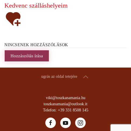
Kedvenc szálláshelyeim
NINCSENEK HOZZÁSZÓLÁSOK
Hozzászólás írása
ugrás az oldal tetejére
viki@toszkanamania.hu
toszkanamania@outlook.it
Telefon: +39 331 8508 145