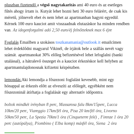
pluszban fizetendő
a
végső nagytakaritás
ami 40 euro és az esetleges
fűtés ahogy írtam is. Kutyát lehet hozni heti 30 euro felárért, de csak kis
méretű, jólnevelt ebet és nem lehet az apartmanban hagyni egyedül.
Kérnek 100 euro kauciot amit visszaadnak elutazáskor ha minden rendben
van.
Az idegenforgalmi adó 2,50 euro/éj felnőtteknek max 6 éjre
F
oglalás
Emailben a szokásos
toszkanamania@outlook.it
emailcímen
lehet érdeklődni magyarul Vikinél, de írjátok bele a szállás nevét vagy
számát. apartmanokat 30% előleg befizetésével lehet lefoglalni (banki
utalással), a hátralevő összeget és a kauciot érkezéskor kell helyben az
apartmantulajdonosnak kifizetni kézpénzben.
lemondás:
Aki lemondja a főszezoni foglalást kevesebb, mint egy
hónappal az érkezés előtt az elveszíti az előlegét, egyébként nem
főszezoninál átírhatja a foglalását egy alternatív időpontra.
boltok mindkét irényban 8 perc, Massarosa falu 8km/15perc, Lucca
10km/20 perc, Viareggio 17km/fél óra, Pisa 20 km/fél óra, Livorno
50km/50 perc, La Spezia 70km/1 óra (Cinqueterre felé) , Firenze 1 óra 20
perc (autópálya), Piombino ( Elba komp) másfél óra, Siena 2 óra