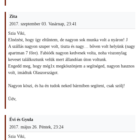
Zita
2017. szeptember 03. Vasárnap, 23:41
Szia Viki,
Elnézést, hogy így eltűntem, de nagyon sok munka volt a nyáron! J
A szállás nagyon szuper volt, tiszta és nagy… bőven volt helyünk (nagy
apartman 7 főre). Fabióék nagyon kedvesek volta, noha viszonylag
keveset találkoztunk velük mert állandóan úton voltunk.
Engedd meg, hogy még1x megköszönjem a segítséged, nagyon hasznos
volt, imádtuk Olaszországot.
Nagyon köszi, és ha én tudok neked bármiben segíteni, csak szólj!
Üdv,
Évi és Gyula
2017. május 26. Péntek, 23:24
Szia Viki,