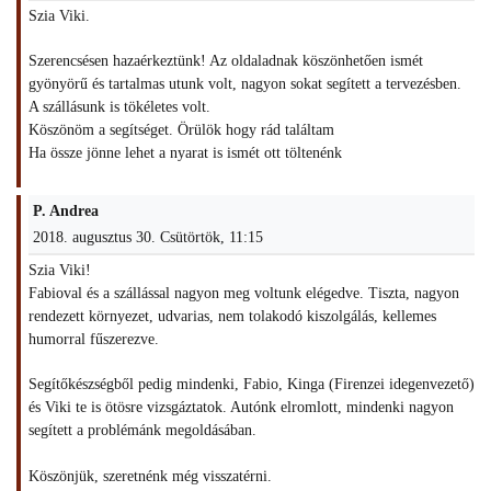
Szia Viki.
Szerencsésen hazaérkeztünk! Az oldaladnak köszönhetően ismét
gyönyörű és tartalmas utunk volt, nagyon sokat segített a tervezésben.
A szállásunk is tökéletes volt.
Köszönöm a segítséget. Örülök hogy rád találtam
Ha össze jönne lehet a nyarat is ismét ott töltenénk
P. Andrea
2018. augusztus 30. Csütörtök, 11:15
Szia Viki!
Fabioval és a szállással nagyon meg voltunk elégedve. Tiszta, nagyon
rendezett környezet, udvarias, nem tolakodó kiszolgálás, kellemes
humorral fűszerezve.
Segítőkészségből pedig mindenki, Fabio, Kinga (Firenzei idegenvezető)
és Viki te is ötösre vizsgáztatok. Autónk elromlott, mindenki nagyon
segített a problémánk megoldásában.
Köszönjük, szeretnénk még visszatérni.