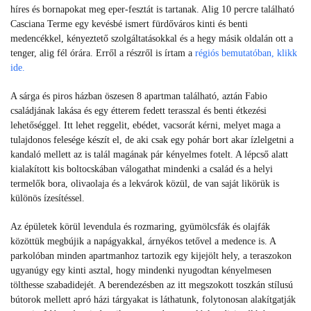
híres és bornapokat meg eper-fesztát is tartanak. Alig 10 percre található
Casciana Terme egy kevésbé ismert fürdőváros kinti és benti
medencékkel, kényeztető szolgáltatásokkal és a hegy másik oldalán ott a
tenger, alig fél órára. Erről a részről is írtam a
régiós bemutatóban, klikk
ide.
A sárga és piros házban öszesen 8 apartman található, aztán Fabio
családjának lakása és egy étterem fedett terasszal és benti étkezési
lehetőséggel. Itt lehet reggelit, ebédet, vacsorát kérni, melyet maga a
tulajdonos felesége készít el, de aki csak egy pohár bort akar ízlelgetni a
kandaló mellett az is talál magának pár kényelmes fotelt. A lépcső alatt
kialakított kis boltocskában válogathat mindenki a család és a helyi
termelők bora, olivaolaja és a lekvárok közül, de van saját likörük is
különös ízesítéssel.
Az épületek körül levendula és rozmaring, gyümölcsfák és olajfák
közöttük megbújik a napágyakkal, árnyékos tetővel a medence is. A
parkolóban minden apartmanhoz tartozik egy kijejölt hely, a teraszokon
ugyanúgy egy kinti asztal, hogy mindenki nyugodtan kényelmesen
tölthesse szabadidejét. A berendezésben az itt megszokott toszkán stílusú
bútorok mellett apró házi tárgyakat is láthatunk, folytonosan alakítgatják