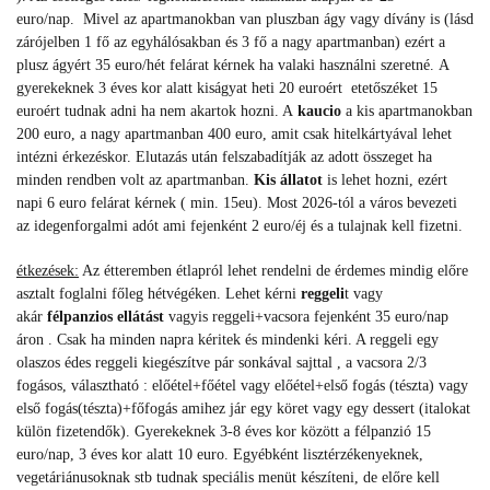
euro/nap. Mivel az apartmanokban van pluszban ágy vagy dívány is (lásd
zárójelben 1 fő az egyhálósakban és 3 fő a nagy apartmanban) ezért a
plusz ágyért 35 euro/hét felárat kérnek ha valaki használni szeretné. A
gyerekeknek 3 éves kor alatt kiságyat heti 20 euroért etetőszéket 15
euroért tudnak adni ha nem akartok hozni. A
kaucio
a kis apartmanokban
200 euro, a nagy apartmanban 400 euro, amit csak hitelkártyával lehet
intézni érkezéskor. Elutazás után felszabadítják az adott összeget ha
minden rendben volt az apartmanban.
Kis állatot
is lehet hozni, ezért
napi 6 euro felárat kérnek ( min. 15eu). Most 2026-tól a város bevezeti
az idegenforgalmi adót ami fejenként 2 euro/éj és a tulajnak kell fizetni.
étkezések:
Az étteremben étlapról lehet rendelni de érdemes mindig előre
asztalt foglalni főleg hétvégéken. Lehet kérni
reggeli
t vagy
akár
félpanzios ellátást
vagyis reggeli+vacsora fejenként 35 euro/nap
áron . Csak ha minden napra kéritek és mindenki kéri. A reggeli egy
olaszos édes reggeli kiegészítve pár sonkával sajttal , a vacsora 2/3
fogásos, választható : előétel+főétel vagy előétel+első fogás (tészta) vagy
első fogás(tészta)+főfogás amihez jár egy köret vagy egy dessert (italokat
külön fizetendők). Gyerekeknek 3-8 éves kor között a félpanzió 15
euro/nap, 3 éves kor alatt 10 euro. Egyébként lisztérzékenyeknek,
vegetáriánusoknak stb tudnak speciális menüt készíteni, de előre kell