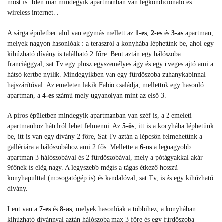
most is. Idén már mindegyik apartmanban van légkondicionáló és
wireless internet...
A sárga épületben alul van egymás mellett az
1-es
,
2-es
és
3-as
apartman,
melyek nagyon hasonlóak : a teraszról a konyhába léphetünk be, ahol egy
kihúzható dívány is található 2 főre. Bent aztán egy hálószoba
franciággyal, sat Tv egy plusz egyszemélyes ágy és egy üveges ajtó ami a
hátsó kertbe nyílik. Mindegyikben van egy fürdőszoba zuhanykabinnal
hajszárítóval. Az emeleten lakik Fabio családja, mellettük egy hasonló
apartman, a
4-es
számú mely ugyanolyan mint az első 3.
A piros épületben mindegyik apartmanban van széf is, a 2 emeleti
apartmanhoz hátulról lehet felmenni. Az
5-ös
, itt is a konyhába léphetünk
be, itt is van egy dívány 2 főre, Sat Tv aztán a lépcsőn felmehetünk a
gallériára a hálószobához ami 2 fős. Mellette a
6-os
a legnagyobb
apartman 3 hálószobával és 2 fürdőszobával, mely a pótágyakkal akár
9főnek is elég nagy. A legyszebb mégis a tágas étkező hosszú
konyhapulttal (mosogatógép is) és kandalóval, sat Tv, is és egy kihúzható
dívány.
Lent van a
7-es
és
8-as
, melyek hasonlóak a többihez, a konyhában
kihúzható dívánnyal aztán hálószoba max 3 főre és egy fürdőszoba