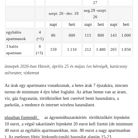
27
aug.29 -szept.
szept. 26 - dec. 19
26
napi
heti
napi
heti
napi
heti
egyhálós
4
86
600
115
800
143
1.000
apartmanok
(+1)
3 halós
6
159
1.110
212
1.480
265
1.850
apartman
(+3)
ünnepek 2026-ban Húsvét, április 25 és május 1es hétvégék, karácsony
szilveszter, vízkereszt
Az árak egy apartmanra vonatkoznak, a hetes árak 7 éjszakára, nincsen
turnus de minimum 4 éjre lehet foglalni. Az árban benne van az áram,
víz, gáz fogyasztás, törölközőket heti cserével benti használatra, a
parkolás, a medence és internet wireless használatot.
pluszban fizetendő:
az ágyneműhuzatokértés törölközőkért fejenként
10 eurot, a végső takarításért fejenként 20 eurot kell fizetni (de minimum
40 eurot az egyhálós apartmanokban, min. 80 eurot a nagy apartmanban
). Az esetleges fűtés/ légkondicionáló használat alapján 15-23