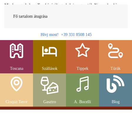
Minden egy helyen Toszkánáról egy helyi magyartól. Nemcsak a híres
látnivalók, hanem szállások, múzeumok és parkolás, strandok és
gasztronomia....
Fő tartalom átugrása
Hívj most! +39 331 8508 145
Toscana
Szállások
Tippek
Túrák
Cinque Terre
Gasztro
A. Bocelli
Blog