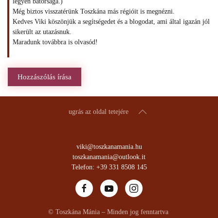
legyen bátorsága.)
Még biztos visszatérünk Toszkána más régióit is megnézni.
Kedves Viki köszönjük a segítségedet és a blogodat, ami által igazán jól
sikerült az utazásnuk.
Maradunk továbbra is olvasód!
Hozzászólás írása
ugrás az oldal tetejére
viki@toszkanamania.hu
toszkanamania@outlook.it
Telefon: +39 331 8508 145
© Toszkána Mánia – Minden jog fenntartva