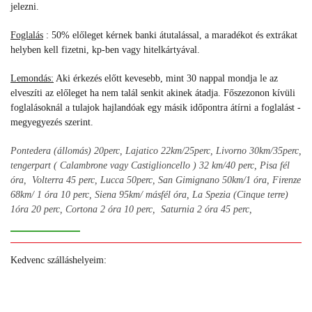
jelezni.
Foglalás
:
50% előleget kérnek banki átutalással, a maradékot és extrákat
helyben kell fizetni, kp-ben vagy hitelkártyával.
Lemondás:
Aki érkezés előtt kevesebb, mint 30 nappal mondja le az
elveszíti az előleget ha nem talál senkit akinek átadja. Főszezonon kívüli
foglalásoknál a tulajok hajlandóak egy másik időpontra átírni a foglalást -
megyegyezés szerint.
Pontedera (állomás) 20perc, Lajatico 22km/25perc, Livorno 30km/35perc,
tengerpart ( Calambrone vagy
Castiglioncello )
32 km/40 perc, Pisa fél
óra, Volterra 45 perc, Lucca 50perc, San Gimignano 50km/1 óra, Firenze
68km/ 1 óra 10 perc, Siena 95km/ másfél óra, La Spezia (Cinque terre)
1óra 20 perc, Cortona 2 óra 10 perc, Saturnia 2 óra 45 perc,
Kedvenc szálláshelyeim:
+
+
+
+
+
+