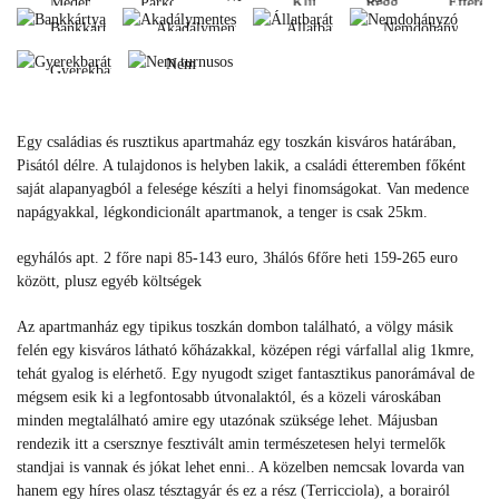
Medence
Parkoló
Klíma
Reggeli
Étterem
turnusos
Gyerekbarát
fi
Bankkártya
Akadálymentes
Állatbarát
Nemdohányzó
Medence
Parkoló
Klíma
Reggeli
Éttere
Wi-
Bankkártya
Akadálymentes
Állatbarát
Nemdohányzó
Nem
Gyerekbarát
fi
turnusos
Gyerekbarát
Nem
Egy családias és rusztikus apartmaház egy toszkán kisváros határában,
turnusos
Pisától délre. A tulajdonos is helyben lakik, a családi étteremben főként
saját alapanyagból a felesége készíti a helyi finomságokat. Van medence
napágyakkal, légkondicionált apartmanok, a tenger is csak 25km.
egyhálós apt. 2 főre napi 85-143 euro, 3hálós 6főre heti 159-265 euro
között, plusz egyéb költségek
Az apartmanház egy tipikus toszkán dombon található, a völgy másik
felén egy kisváros látható kőházakkal, középen régi várfallal alig 1kmre,
tehát gyalog is elérhető. Egy nyugodt sziget fantasztikus panorámával de
mégsem esik ki a legfontosabb útvonalaktól, és a közeli városkában
minden megtalálható amire egy utazónak szüksége lehet. Májusban
rendezik itt a csersznye fesztivált amin természetesen helyi termelők
standjai is vannak és jókat lehet enni.. A közelben nemcsak lovarda van
hanem egy híres olasz tésztagyár és ez a rész (Terricciola), a borairól