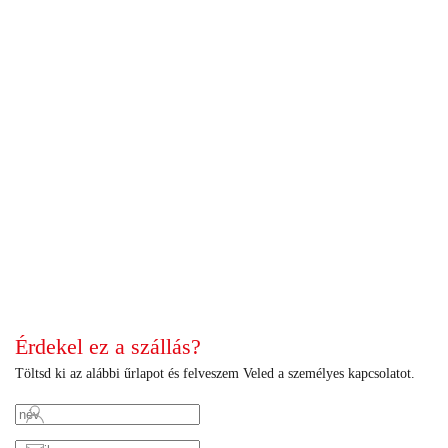
+
+
+
+
+
+
+
+
+
+
+
+
+
+
+
+
+
+
+
+
+
+
+
+
+
+
+
+
+
+
+
+
+
+
+
+
+
+
Érdekel ez a szállás?
Töltsd ki az alábbi űrlapot és felveszem Veled a személyes kapcsolatot.