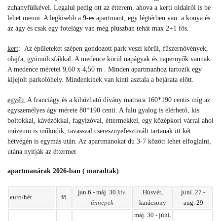
zuhanyfülkével. Legalul pedig ott az étterem, ahova a kerti oldalról is be
lehet menni. A legkisebb a
9-es
apartmant, egy légtérben van a konya és
az ágy és csak egy fotelágy van még pluszban tehát max 2+1 fős.
kert
:
Az épületeket szépen gondozott park veszi körül, fűszernövények,
olajfa, gyümölcsfákkal. A medence körül napágyak és napernyők vannak.
A medence méretei 9,60 x 4,50 m . Minden apartmanhoz tartozik egy
kijejölt parkolóhely. Mindenkinek van kinti asztala a bejárata előtt.
egyéb:
A franciágy és a kihúzható dívány matraca 160*190 centis míg az
egyszemélyes ágy mérete 80*190 centi. A falu gyalog is elérhető, kis
boltokkal, kávézókkal, fagyizóval, éttermekkel, egy középkori várral ahol
múzeum is működik, tavasszal cseresznyefesztivált tartanak itt két
hétvégén is egymás után. Az apartmanokat du 3-7 között lehet elfoglalni,
utána nyitják az éttermet
apartmanárak 2026-ban ( maradtak)
jan.6 - máj. 30
kiv.
Húsvét,
juni. 27 -
euro/hét
fő
ünnepek
karácsony
aug. 29
máj. 30 - júni.