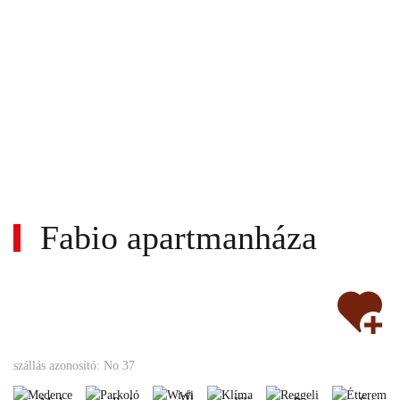
Fabio apartmanháza
Wi-
fi
Medence
Parkoló
Klíma
Reggeli
Étte
szállás azonosító: No 37
Bankkártya
Akadálymentes
Állatbarát
Nemdohán
Nem
Wi-