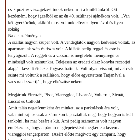
csak pozitív visszajelzést tudok neked írni a kintlétünkről. Ott
kezdeném, hogy igazából ez az én 40. szülinapi ajánékom volt....Van
két gyerkőcünk, akiktől most voltunk először ilyen távol és ilyen
sokáig.
Na de az élmények...
A szállás nagyon szuper volt. A vendéglátók nagyon kedvesek voltak, az
apartmanunk szép és tiszta volt. A kilátás pedig reggel és este is
lenyűgözött. A reggeli és a vacsora is megfelelő mennyiségű és
minőségű volt számunkra. Telejesen az eredeti olasz konyha receotjei
alapján készült ételeket fogyaszthattunk. Volt olyan viszont, mivel csak
szinte mi voltunk a szálláson, hogy előre egyeztettem Tatjanával a
vacsora desszertjét, hogy elkészítse nekem.
Megjártuk Firenzét, Pisat, Viareggiot, Livornót, Volterrat, Sienát,
Luccát és Collodit.
Amit talán negatívumként ért minket, az a parkolások ára volt,
valamint sajnos csak a kárunkon tapasztaltuk meg, hogy hogyan is kell
tankolni, ha már bezárt a kút. Ami pedig számomra volt nagyon
emlékezetes, hogy a párom meglepetésként megkérte a kezem a
viareggioi tengerparton. (Azért előtte megivott egy camparit, hogy