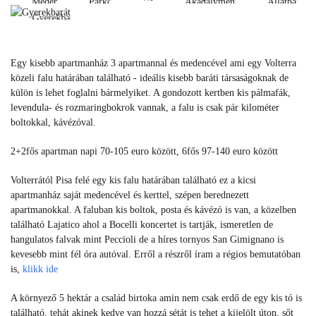
Medence
Parkoló
Akadálymentes
Állatbarát
fi
Gyerekbarát
Medence
Parkoló
Akadálymentes
Állatbarát
Wi-
Gyerekbarát
fi
Egy kisebb apartmanház 3 apartmannal és medencével ami egy Volterra
közeli falu határában található - ideális kisebb baráti társaságoknak de
külön is lehet foglalni bármelyiket. A gondozott kertben kis pálmafák,
levendula- és rozmaringbokrok vannak, a falu is csak pár kilométer
boltokkal, kávézóval.
2+2fős apartman napi 70-105 euro között, 6fős 97-140 euro között
Volterrától Pisa felé egy kis falu határában található ez a kicsi
apartmanház saját medencével és kerttel, szépen berednezett
apartmanokkal. A faluban kis boltok, posta és kávézó is van, a közelben
található Lajatico ahol a Bocelli koncertet is tartják, ismeretlen de
hangulatos falvak mint Peccioli de a híres tornyos San Gimignano is
kevesebb mint fél óra autóval. Erről a részről íram a régios bemutatóban
is,
klikk ide
A környező 5 hektár a család birtoka amin nem csak erdő de egy kis tó is
található, tehát akinek kedve van hozzá sétát is tehet a kijelölt úton, sőt