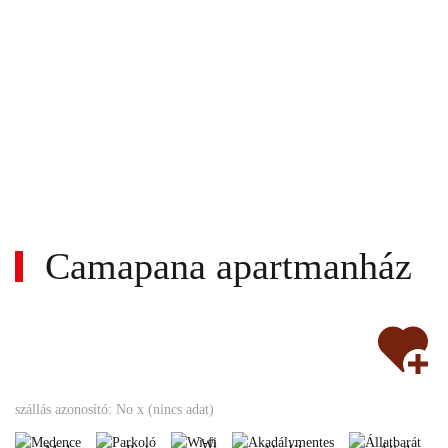
Camapana apartmanház
Wi-
fi
Medence
Parkoló
Akadálymentes
Állatba
szállás azonosító: No x (nincs adat)
Gyerekbarát
Wi-