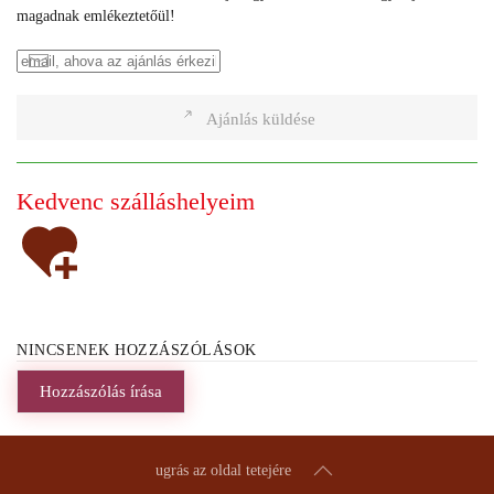
magadnak emlékeztetőül!
Ajánlás küldése
Kedvenc szálláshelyeim
NINCSENEK HOZZÁSZÓLÁSOK
Hozzászólás írása
ugrás az oldal tetejére