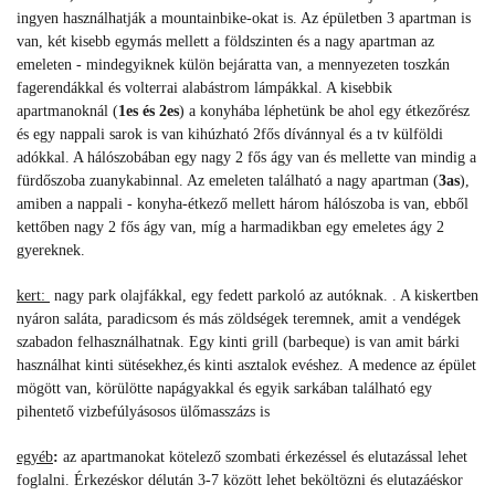
ingyen használhatják a mountainbike-okat is. Az épületben 3 apartman is
van, két kisebb egymás mellett a földszinten és a nagy apartman az
emeleten - mindegyiknek külön bejáratta van, a mennyezeten toszkán
fagerendákkal és volterrai alabástrom lámpákkal. A kisebbik
apartmanoknál (
1es és 2es
) a konyhába léphetünk be ahol egy étkezőrész
és egy nappali sarok is van kihúzható 2fős dívánnyal és a tv külföldi
adókkal. A hálószobában egy nagy 2 fős ágy van és mellette van mindig a
fürdőszoba zuanykabinnal. Az emeleten található a nagy apartman (
3as
),
amiben a nappali - konyha-étkező mellett három hálószoba is van, ebből
kettőben nagy 2 fős ágy van, míg a harmadikban egy emeletes ágy 2
gyereknek.
kert:
nagy park olajfákkal, egy fedett parkoló az autóknak. . A kiskertben
nyáron saláta, paradicsom és más zöldségek teremnek, amit a vendégek
szabadon felhasználhatnak. Egy kinti grill (barbeque) is van amit bárki
használhat kinti sütésekhez,
és kinti asztalok evéshez
.
A medence az épület
mögött van, körülötte napágyakkal és egyik sarkában található egy
pihentető vizbefúlyásosos ülőmasszázs is
egyéb
:
az apartmanokat kötelező szombati érkezéssel és elutazással lehet
foglalni. Érkezéskor délután 3-7 között lehet beköltözni és elutazáéskor