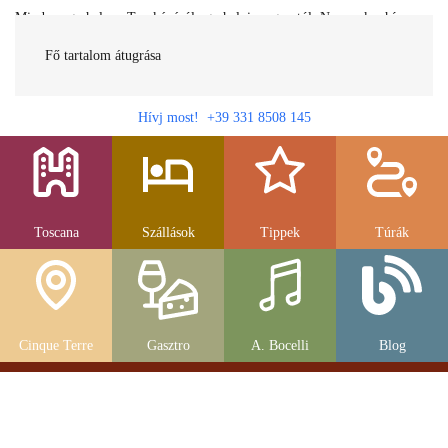
Minden egy helyen Toszkánáról egy helyi magyartól. Nemcsak a híres
látnivalók, hanem szállások, múzeumok és parkolás, strandok és
gasztronomia....
Fő tartalom átugrása
Hívj most! +39 331 8508 145
Toscana
Szállások
Tippek
Túrák
Cinque Terre
Gasztro
A. Bocelli
Blog