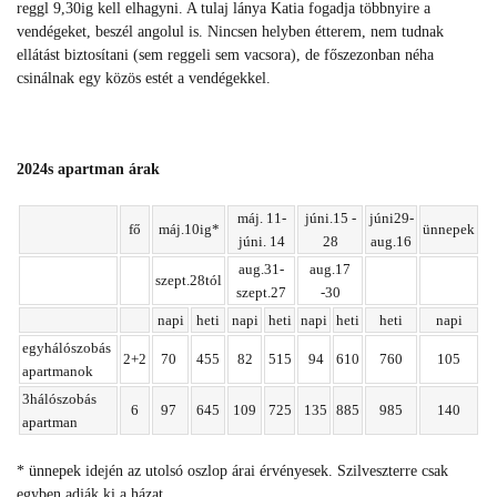
reggl 9,30ig kell elhagyni. A tulaj lánya Katia fogadja többnyire a
vendégeket, beszél angolul is. Nincsen helyben étterem, nem tudnak
ellátást biztosítani (sem reggeli sem vacsora), de főszezonban néha
csinálnak egy közös estét a vendégekkel.
2024s apartman árak
máj. 11-
júni.15 -
júni29-
fő
máj.10ig*
ünnepek
júni. 14
28
aug.16
aug.31-
aug.17
szept.28tól
szept.27
-30
napi
heti
napi
heti
napi
heti
heti
napi
egyhálószobás
2+2
70
455
82
515
94
610
760
105
apartmanok
3hálószobás
6
97
645
109
725
135
885
985
140
apartman
* ünnepek idején az utolsó oszlop árai érvényesek. Szilveszterre csak
egyben adják ki a házat