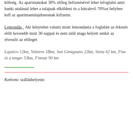
költség. A
z apartmanokat 30% előleg befizetésével lehet lefoglalni amit
banki utalással lehet a tulajnak elküldeni és a hátralevő 70%ot helyben
kell az apartmantulajdonosnak kifizetni.
Lemondás :
Aki kénytelen valami miatt lemondania a foglalást az érkezés
előtt kevesebb mint 30 nappal és nem talál maga helyett senkit az
elveszíti az előleget.
Lajatico 12km, Volterra 18km, San Gimignano 22km, Siena 62 km, Pisa
és a tenger 53km, Firenze 90 km
Kedvenc szálláshelyeim:
+
+
+
+
+
+
+
+
+
+
+
+
+
+
+
+
+
+
+
+
+