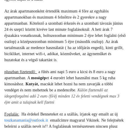
Az árak apartmanonként értendők maximum 4 főre az egyhálós
appartmanokban és maximum 4 felnőttre és 2 gyerekre a nagy
appartmanban. Kötelező a szombati érkezés és a szombati távozás június
24 és szept1 között kivéve last minute foglalásoknál.
A heti árak 7
éjszakára vonatkoznak,
holtszezonban minimum 2 éjre lehet foglalni (első
oszlop) a középszezonban minimum 5 éjre (második oszlop). Az árak
tartalmazzák az medence használatát ( ha az időjárás engedi), kinti grillt,
bicikliket, internet wifi-t, adókat, közműveket, az ágyneműket és
huzatokat és a végső takartást is.
pluszban fizetendő:
a fűtés ami napi 5 euro a kicsi és 8 euro a nagy
apartmanban. A
mosógép
et 4 euroért lehet használni max 5 kg ruha
kimosáshoz.
Kutyát,
macskát lehet hozni ha nem zavarják a többi
vendéget és nem mehetnek be a medencébe.
Külön fizetendő az
idegenforgalmi adó 2 euro /fő/éj minden 12 év feletti vendégnek max 3
éjre amit a tulajnak kell fizetni
Foglalás:
Ha érdekel Benneteket ez a szállás, írjatok egy emailt az új
toszkanamania@outlook.it
emailcímre magyarul Vikinek. Ne felejtsétek
beleírni a szállás nevét is!! A foglalásnak természetesen nincsen plusz