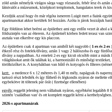
zöld aztán némelyik virágos sárga vagy rózsaszín, fehér lesz és aztán
látnivalót a múzeumok, középkori templomok, hangulatos terek és kis 
Kezdjük azzal hogy én már régóta ismerem Luigit mert a fiaink együtt j
apartmanokat akkor kerültek fel hozzám. Azóta is járok hozzájuk barát
Egy földúton lehet beérni az épülethez ami egy erdőn vezet át ahol a 
földszintjén van az étterem. Az épületnél körben fedett terasz van szin
asztala van elkerítve egy kis placcon.
Az épületben csak 4 apartman van amiből két nagyobb (
1-es és 2-es
étkező rész és fotelek/dívány, aztán 1 vagy 2 hálószoba és egy fürdő
dívány a nappaliban. Az emeleti 2-es egy kicsit olcsóbb mint a másik 
világításokat amit ők találtak ki, a harmonizáló és minőségi textileke
törölközőket is. A konyhákban van hűtő és kotyogós és filteres (német
kert:
a medence 6 x 12 méteres és 1,40 m mély, napágyak és napernyők
tartozó részt lefedték és így fűthető és légkondis nyáron de mellette
egybekötve itt töltenek pár órát ( fizettsége ellenében)
egyéb:
reggelit jelenleg nem vállalnak nyáron, egyébként legalább 8 f
szintén 'családban van' és ott komplett reggelit kérni a kerthelységb
2026-s apartmanárak