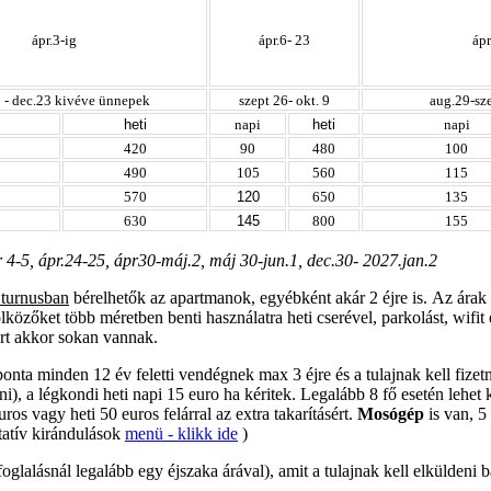
ápr.3-ig
ápr.6- 23
ápr
0 - dec.23 kivéve ünnepek
szept 26- okt. 9
aug.29-sze
heti
napi
heti
napi
420
90
480
100
490
105
560
115
570
120
650
135
630
145
800
155
4-5, ápr.24-25, ápr30-máj.2, máj 30-jun.1, dec.30- 2027.jan.2
 turnusban
bérelhetők az apartmanok, egyébként akár 2 éjre is. Az árak 
lközőket több méretben benti használatra heti cserével, parkolást, wifi
ert akkor sokan vannak.
nta minden 12 év feletti vendégnek max 3 éjre és a tulajnak kell fizetn
ni), a légkondi heti napi 15 euro ha kéritek. Legalább 8 fő esetén lehet
ros vagy heti 50 euros felárral az extra takarításért.
Mosógép
is van, 5
ltatív kirándulások
menü - klikk ide
)
glalásnál legalább egy éjszaka árával), amit a tulajnak kell elküldeni b