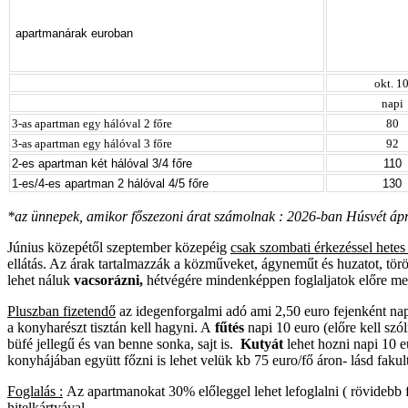
apartmanárak euroban
okt. 1
napi
3-as apartman egy hálóval 2 főre
80
3-as apartman egy hálóval 3 főre
92
2-es apartman két hálóval 3/4 főre
110
1-es/4-es apartman 2 hálóval 4/5 főre
130
*az ünnepek, amikor főszezoni árat számolnak : 2026-ban Húsvét ápr 
Június közepétől szeptember közepéig
csak szombati érkezéssel hetes
ellátás. Az árak tartalmazzák a közműveket, ágyneműt és huzatot, törö
lehet náluk
vacsorázni,
hétvégére mindenképpen foglaljatok előre m
Pluszban fizetendő
az idegenforgalmi adó ami 2,50 euro fejenként napo
a konyharészt tisztán kell hagyni. A
fűtés
napi 10 euro (előre kell szól
büfé jellegű és van benne sonka, sajt is.
Kutyát
lehet hozni napi 10 eu
konyhájában
együtt főzni is lehet velük kb 75 euro/fő áron- lásd faku
Foglalás :
Az apartmanokat 30% előleggel lehet lefoglalni ( rövidebb fo
hitelkártyával.