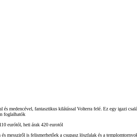
és medencével, fantasztikus kilátással Volterra felé. Ez egy igazi csa
an foglalhatók
110 eurótól, heti árak 420 eurotól
 és messziről is felismerhetőek a csupasz löszfalak és a templomtornyo