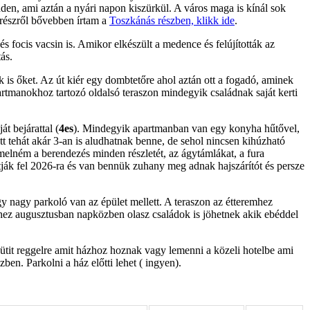
nden, ami aztán a nyári napon kiszürkül. A város maga is kínál sok
 részről bővebben írtam a
Toszkánás részben, klikk ide
.
s focis vacsin is. Amikor elkészült a medence és felújították az
ás.
k is őket. Az út kiér egy dombtetőre ahol aztán ott a fogadó, aminek
apartmanokhoz tartozó oldalsó teraszon mindegyik családnak saját kerti
t bejárattal (
4es
). Mindegyik apartmanban van egy konyha hűtővel,
t tehát akár 3-an is aludhatnak benne, de sehol nincsen kihúzható
emelném a berendezés minden részletét, az ágytámlákat, a fura
jítják fel 2026-ra és van bennük zuhany meg adnak hajszárítót és persze
nagy parkoló van az épület mellett. A teraszon az étteremhez
céhez augusztusban napközben olasz családok is jöhetnek akik ebéddel
sütit reggelre amit házhoz hoznak vagy lemenni a közeli hotelbe ami
közben.
Parkolni a ház előtti lehet ( ingyen).