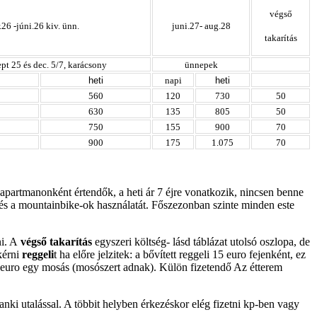
végső
.26 -júni.26 kiv. ünn.
juni.27- aug.28
takarítás
pt 25 és dec. 5/7, karácsony
ünnepek
heti
napi
heti
560
120
730
50
630
135
805
50
750
155
900
70
900
175
1.075
70
apartmanonként értendők, a heti ár 7 éjre vonatkozik, nincsen benne
t és a mountainbike-ok használatát. Főszezonban szinte minden este
i. A
végső takarítás
egyszeri költség- lásd táblázat utolsó oszlopa, de
 kérni
reggeli
t ha előre jelzitek: a
bővített reggeli 15
euro fejenként, ez
 euro egy mosás (mosószert adnak).
Külön fizetendő Az étterem
anki utalással. A többit helyben érkezéskor elég fizetni kp-ben vagy