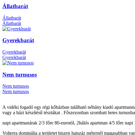
Állatbarát
Állatbarát
Állatbarát
Gyerekbarát
Gyerekbarát
Gyerekbarát
Nem turnusos
Nem turnusos
Nem turnusos
A vidéki fogadó egy régi kőházban található néhány kiadó apartmannal 
vagy a házi készítésű tésztákat . Főszezonban szombati hetes turnusb
napi apartmanárak 2/3 főre 80-eurotól, 2hálós apartman 4/5 főre napi 
Volterra dominálja a területet hiszen hatszáz méternél magasabban van