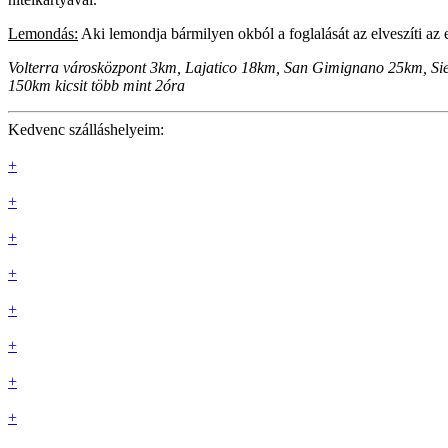
Lemondás:
Aki lemondja bármilyen okból a foglalását az elveszíti az e
Volterra városközpont 3km, Lajatico 18km, San Gimignano 25km, Sie
150km kicsit több mint 2óra
Kedvenc szálláshelyeim:
+
+
+
+
+
+
+
+