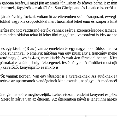
 a gabona besárgul majd jön az aratás júniusban és fényes barna lesz mi
éttermek, fagyizók - csak fél óra San Gimignano és Lajatico is- erről a
ártak évekig focizni, voltam itt az étteremben születésnapozni, évvégi é
okkal vagy kis csoportokkal mert finomakat lehet enni és szuper a kilát
kerítés mögött vaddisznó-etetők vannak ezért a szerencsésebbek láthatjá
te minden oldalon tehát ki lehet ülni reggelizni, vacsorázni is ide- az 
) és egy kisebb (
3-as
) van az emeleten és egy nagyobb a földszinten sajá
szoba zuhannyal. Némelyik hálóban van egy plusz ágy a franciágy mellet
kettő nagy ( 1-es és 4-es) mert kisebb és csak 4en férnek el benne. Ki
t, párnákat és a falon Luigi feleségének festéményeit. A fürdőket most ú
) kávéfőző, kenyérpirító és mikro is.
 vannak körben. Van egy játszótér is a gyerekeknek, Az autóknak egy 
 elkerítve az apartmanok vendégeinek kinti asztalai, napágyai. A meden
őre igen ha előre megbeszéljük. Lehet viszont rendelni kenyeret és pék
en. Szerdán zárva van az étterem. Az étteremben kávét is lehet inni nap