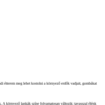
ládi étterem meg lehet kostolni a környező erdők vadjait, gombákat
k. A környező lankák színe folyamatosan változik: tavasszal élénk