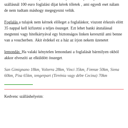
szállásnál 100 euro foglalási díjat kérek tőletek , ami egyedi eset nálam
de nem tudtam máshogy megegyezni velük.
Foglalás
a tulajok nem kérnek előleget a foglaláskor, viszont érkezés elött
35 nappal kell kifizetni a teljes összeget. Ezt lehet banki átutalással
megtenni vagy hitelkártyával egy biztonságos linken keresztül ami benne
van a voucherben.
Akit érdekel ez a ház az í
rjon nekem üzenetet
lemondás:
Ha valaki kénytelen lemondani a foglalását bármilyen okból
akkor elveszíti az elküldött összeget.
San Gimignano 18km, Volterra 28km, Vinci 35km, Firenze 50km, Siena
60km, Pisa 65km, tengerpart (Tirrénia vagy délre Cecina) 70km
Kedvenc szálláshelyeim:
+
+
+
+
+
+
+
+
+
+
+
+