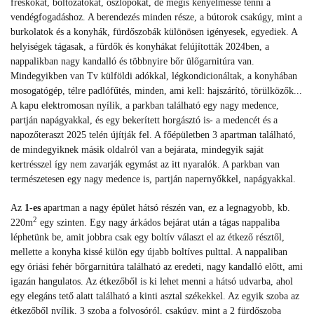
freskókat, boltozatokat, oszlopokat, de mégis kényelmessé tenni a
vendégfogadáshoz. A berendezés minden része, a bútorok csakúgy, mint a
burkolatok és a konyhák, fürdőszobák különösen igényesek, egyediek. A
helyiségek tágasak, a fürdők és konyhákat felújították 2024ben, a
nappalikban nagy kandalló és többnyire bőr ülőgarnitúra van.
Mindegyikben van Tv külföldi adókkal, légkondicionáltak, a konyhában
mosogatógép, télre padlófűtés, minden, ami kell: hajszárító, törülközők...
A kapu elektromosan nyílik, a parkban található egy nagy medence,
partján napágyakkal, és egy bekerített horgásztó is- a medencét és a
napozőteraszt 2025 telén újítják fel. A főépületben 3 apartman található,
de mindegyiknek másik oldalról van a bejárata, mindegyik saját
kertrésszel így nem zavarják egymást az itt nyaralók. A parkban van
természetesen egy nagy medence is, partján napernyőkkel, napágyakkal.
Az
1-es
apartman a nagy épület hátsó részén van, ez a legnagyobb, kb.
2
220m
egy szinten. Egy nagy árkádos bejárat után a tágas nappaliba
léphetünk be, amit jobbra csak egy boltív választ el az étkező résztől,
mellette a konyha kissé külön egy újabb boltíves pulttal. A nappaliban
egy óriási fehér bőrgarnitúra található az eredeti, nagy kandalló előtt, ami
igazán hangulatos. Az étkezőből is ki lehet menni a hátsó udvarba, ahol
egy elegáns tető alatt található a kinti asztal székekkel. Az egyik szoba az
étkezőből nyílik, 3 szoba a folyosóról, csakúgy, mint a 2 fürdőszoba