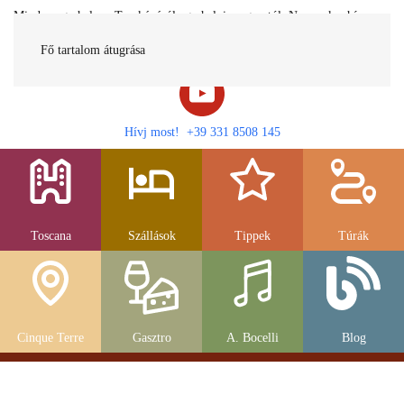
Minden egy helyen Toszkánáról egy helyi magyartól. Nemcsak a híres
látnivalók, hanem szállások, múzeumok és parkolás, strandok és
gasztronomia....
Fő tartalom átugrása
Hívj most! +39 331 8508 145
Toscana
Szállások
Tippek
Túrák
Cinque Terre
Gasztro
A. Bocelli
Blog