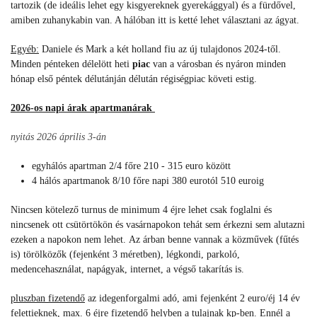
tartozik (de ideális lehet egy kisgyereknek gyerekággyal) és a fürdővel,
amiben zuhanykabin van. A hálóban itt is ketté lehet választani az ágyat.
Egyéb:
Daniele és Mark a két holland fiu az új tulajdonos 2024-től.
Minden pénteken délelött heti
piac
van a városban és nyáron minden
hónap első péntek délutánján délután régiségpiac követi estig.
2026-os napi árak apartmanárak
nyitás 2026 április 3-án
egyhálós apartman 2/4 főre 210 - 315 euro között
4 hálós apartmanok 8/10 főre napi 380 eurotól 510 euroig
Ni
ncsen kötelező turnus de minimum 4 éjre lehet csak foglalni és
nincsenek ott csütörtökön és vasárnapokon tehát sem érkezni sem alutazni
ezeken a napokon nem lehet. Az árban benne vannak a közművek (fűtés
is) törölközők (fejenként 3 méretben), légkondi, parkoló,
medencehasználat, napágyak, internet, a
végső takarítás is.
pluszban fizetendő
az idegenforgalmi adó, ami fejenként 2 euro/éj 14 év
felettieknek, max. 6 éjre fizetendő helyben a tulajnak kp-ben. Ennél a