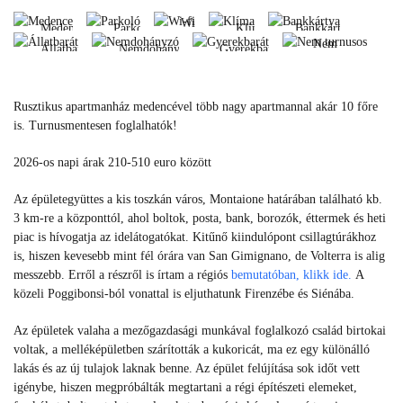
turnusos
Állatbarát
Nemdohányzó
Gyerekbarát
Wi-
Medence
Parkoló
Klíma
Bankkártya
fi
Nem
Állatbarát
Nemdohányzó
Gyerekbarát
Medence
Parkoló
Klíma
Bankkártya
turnusos
Wi-
Állatbarát
Nemdohányzó
Gyerekbarát
fi
Nem
Rusztikus apartmanház medencével több nagy apartmannal akár 10 főre
turnusos
is. Turnusmentesen foglalhatók!
2026-os napi árak 210-510 euro között
Az épületegyüttes a kis toszkán város, Montaione határában található kb.
3 km-re a központtól, ahol boltok, posta, bank, borozók, éttermek és heti
piac is hívogatja az idelátogatókat. Kitűnő kiindulópont csillagtúrákhoz
is, hiszen kevesebb mint fél órára van San Gimignano, de Volterra is alig
messzebb. Erről a részről is írtam a régiós
bemutatóban, klikk ide.
A
közeli Poggibonsi-ból vonattal is eljuthatunk Firenzébe és Siénába.
Az épületek valaha a mezőgazdasági munkával foglalkozó család birtokai
voltak, a melléképületben szárították a kukoricát, ma ez egy különálló
lakás és az új tulajok laknak benne.
A
z épület felújítása sok időt vett
igénybe, hiszen megpróbálták megtartani a régi építészeti elemeket,