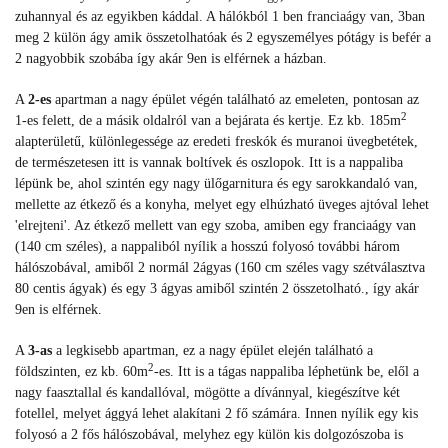
zuhannyal és az egyikben káddal. A hálókból 1 ben franciaágy van, 3ban
meg 2 külön ágy amik összetolhatóak és 2 egyszemélyes pótágy is befér a
2 nagyobbik szobába így akár 9en is elférnek a házban.
A
2-es
apartman a nagy épület végén található az emeleten, pontosan az
2
1-es felett, de a másik oldalról van a bejárata és kertje. Ez kb. 185m
alapterületű, különlegessége az eredeti freskók és muranoi üvegbetétek,
de természetesen itt is vannak boltívek és oszlopok. Itt is a nappaliba
lépünk be, ahol szintén egy nagy ülőgarnitura és egy sarokkandaló van,
mellette az étkező és a konyha, melyet egy elhúzható üveges ajtóval lehet
'elrejteni'. Az étkező mellett van egy szoba, amiben egy franciaágy van
(140 cm széles), a nappaliból nyílik a hosszú folyosó további három
hálószobával, amiből 2 normál 2ágyas (160 cm széles vagy szétválasztva
80 centis ágyak) és egy 3 ágyas amiből szintén 2 összetolható., így akár
9en is elférnek.
A
3-as
a legkisebb apartman, ez a nagy épület elején található a
2
földszinten, ez kb. 60m
-es. Itt is a tágas nappaliba léphetünk be, elől a
nagy faasztallal és kandallóval, mögötte a dívánnyal, kiegészítve két
fotellel, melyet ággyá lehet alakítani 2 fő számára. Innen nyílik egy kis
folyosó a 2 fős hálószobával, melyhez egy külön kis dolgozószoba is