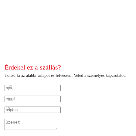
+
+
+
+
+
+
+
+
+
+
+
+
+
+
+
+
+
+
+
+
Érdekel ez a szállás?
Töltsd ki az alábbi űrlapot és felveszem Veled a személyes kapcsolatot.