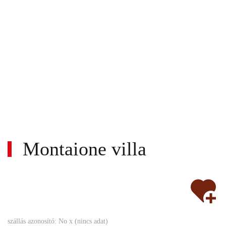
Montaione villa
Wi-
Nem
fi
Medence
Parkoló
Klíma
Bankkártya
szállás azonosító: No x (nincs adat)