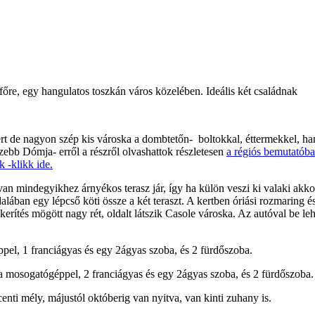
főre, egy hangulatos toszkán város közelében. Ideális két családnak
ert de nagyon szép kis városka a dombtetőn- boltokkal, éttermekkel, h
zebb Dómja- erről a részről olvashattok részletesen
a régiós bemutatóba
k -klikk ide.
an mindegyikhez árnyékos terasz jár, így ha külön veszi ki valaki akk
dalában egy lépcső köti össze a két teraszt. A kertben óriási rozmarin
tés mögött nagy rét, oldalt látszik Casole városka. Az autóval be lehet
pel, 1 franciágyas és egy 2ágyas szoba, és 2 fürdőszoba.
ha mosogatógéppel, 2 franciágyas és egy 2ágyas szoba, és 2 fürdőszoba
nti mély, májustól októberig van nyitva, van kinti zuhany is.