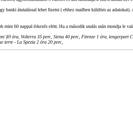
agy banki átutalással lehet fizetni ( ehhez mailben küldöm az adatokat)
b mint 60 nappal érkezés elött. Ha a második utalás után mondja le valaki
 km/
fél óra
, Volterra 35 perc, Siena 40 perc, Firenze 1 óra, tengerpart
e terre - La Spezia 2 óra 20 perc,