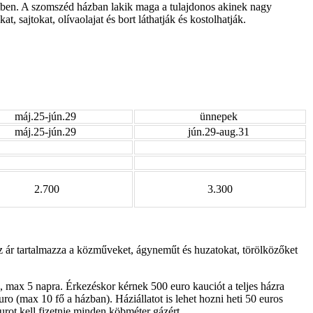
zetben. A szomszéd házban lakik maga a tulajdonos akinek nagy
, sajtokat, olívaolajat és bort láthatják és kostolhatják.
máj.25-jún.29
ünnepek
máj.25-jún.29
jún.29-aug.31
2.700
3.300
z ár tartalmazza a közműveket, ágyneműt és huzatokat, törölközőket
, max 5 napra.
Érkezéskor kérnek 500 euro kauciót a teljes házra
 (max 10 fő a házban). Háziállatot is lehet hozni heti 50 euros
eurot kell fizetnie minden köbméter gázért.