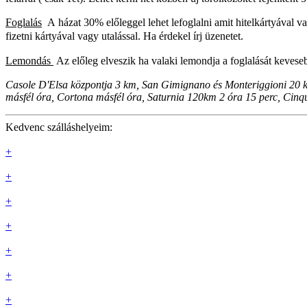
Foglalás
A
házat 30% előleggel lehet lefoglalni amit hitelkártyával v
fizetni kártyával vagy utalással. Ha érdekel írj üzenetet.
Lemondás
Az előleg elveszik ha valaki lemondja a foglalását keveseb
Casole D'Elsa központja 3 km, San Gimignano és Monteriggioni 20
másfél óra, Cortona másfél óra, Saturnia 120km 2 óra 15 perc, Cinqu
Kedvenc szálláshelyeim:
+
+
+
+
+
+
+