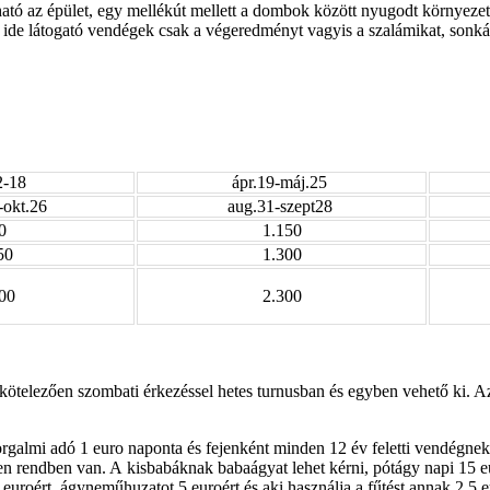
álható az épület, egy mellékút mellett a dombok között nyugodt környe
 ide látogató vendégek csak a végeredményt vagyis a szalámikat, sonkákat
2-18
ápr.19-máj.25
-okt.26
aug.31-szept28
0
1.150
50
1.300
00
2.300
kötelezően szombati érkezéssel hetes turnusban és egyben vehető ki. A
orgalmi adó 1 euro naponta és fejenként minden 12 év feletti vendégnek
 rendben van. A kisbabáknak babaágyat lehet kérni, pótágy napi 15 euro
5 euroért, ágyneműhuzatot 5 euroért és aki használja a fűtést annak 2,5 