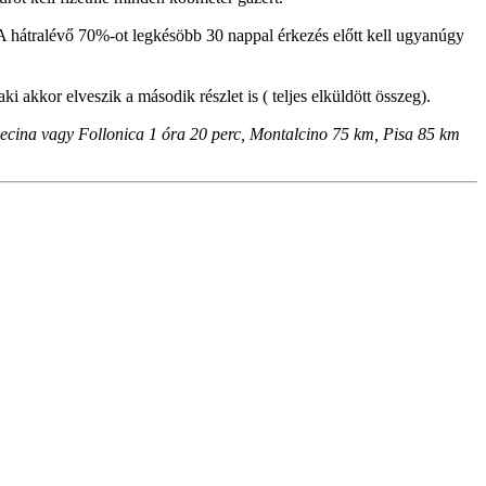
. A hátralévő 70%-ot legkésöbb 30 nappal érkezés előtt kell ugyanúgy
 akkor elveszik a második részlet is ( teljes elküldött összeg).
 Cecina vagy Follonica 1 óra 20 perc, Montalcino 75 km, Pisa 85 km