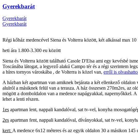
Gyerekbarát
Gyerekbarát
Gyerekbarát
Régi kőház medencével Siena és Volterra között, két alkással max 10 
heti ára 1.800-3.300 eu között
Siena és Volterra között található Casole D'Elsa ami egy kevésbé ism
Toscánába látogat, a legyező alakú Campo tér és a régi szerintem legs
a híres tornyos városkába , de Volterra is közel van,
erről is olvashatto
A házban két apartman van amiknek bejárata a két ellenkező oldalon v
alulról a másiknek felül van a terasza. A ház összesen 270m2es, az ol
mögött a domboldalon van a medence napágyakkal, napernyőkkel. A kerí
lehet a lenti részen.
1es
apartman lent, nappali kandalóval, sat tv-vel, konyha mosogatógép
2es
apartman fent, nappali kandalóval, díványokkal, sat tv-vel, kony
kert:
A medence 6x12 méteres és az egyik oldalon 30 a másikon 145 ce