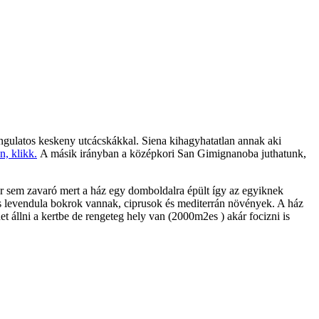
angulatos keskeny utcácskákkal. Siena kihagyhatatlan annak aki
n, klikk.
A másik irányban a középkori San Gimignanoba juthatunk,
or sem zavaró mert a ház egy domboldalra épült így az egyiknek
g és levendula bokrok vannak, ciprusok és mediterrán növények. A ház
 állni a kertbe de rengeteg hely van (2000m2es ) akár focizni is
.