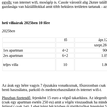
egyéb:
van internet wifi, mosógép is. Casole várostól alig 2kmre tal
gazdasága van háziállítokkal amit több hektáros területen tartanak - az
heti villaárak 2025ben 10 főre
2025ben
fő
ápr.1
szept.28
1es apartman
4+2
90
2es apartman
6+2
1.0
teljes villa
10
1.8
Az árak egy hétre vagyis 7 éjszakára vonatkoznak, főszezonban csak 
benti használatra, parkoló és medencehasználatot és internet wifi-t.
Pluszban fizetendő
fejenként 15 euro a végső takarításra. Az idegenf
(csak egy apartman esetén 250 eu) amit a végén visszaadnak ha minden
felárral ( csak 1et). Lehet kérni hét közben új törölközőket fejenként 