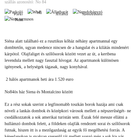
Parkoló
Állatbarát
Nemdohányzó
szállás azonosító: No 84
turnusos
Wi-
Parkoló
Állatbarát
Nemdohányzó
fi
Nem
Parkoló
Állatbarát
Nemdohányzó
turnusos
Wi-
fi
Nem
Siéna alatt található ez a rusztikus kőház néhány apartmannal egy
turnusos
dombtetőn, ugyan medence nincsen de a hangulat és a kilátás mindenért
kárpótol. Olajfaliget és szőlősorok között vezet az út, a kertbena
levendula mellett nagy fassztal hívogat. Az apartmanok különösen
igényesek, a helységek tágasak, nagy konyhával.
2 hálós apartmanok heti ára 1.520 euro
No84ös ház Siena és Montalcino között
Ez a rész sokak szerint a legfinomabb toszkán borok hazája ami csak
növeli a lankás dombok és középkori városok mellett a népszerűségét- ne
csodálkozzatok a sok amerikai turistán sem. Észak felé messze ellátni a
hullámzó dombok felett, a földeken olajfák rendezett sorai és szőlősorok
futnak, hiszen itt is a mezőgazdaság az egyik fő megélhetési forrás. A
képeslapokon is gyakran szereplő táj mellett vonzó még a sok kis vár,