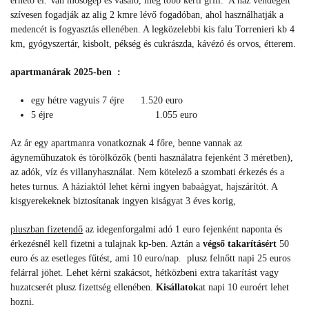
érhető el. Van mosógép és vasaló, meg több kerti grill. A ház vendégeit
szívesen fogadják az alig 2 kmre lévő fogadóban, ahol használhatják a
medencét is fogyasztás ellenében. A legközelebbi kis falu Torrenieri kb 4
km, gyógyszertár, kisbolt, pékség és cukrászda, kávézó és orvos, étterem.
apartmanárak 2025-ben :
egy hétre vagyuis 7 éjre 1.520 euro
5 éjre 1.055 euro
Az ár egy apartmanra vonatkoznak 4 főre, benne vannak az
ágyneműhuzatok és törölközők (benti használatra fejenként 3 méretben),
az adók, víz és villanyhasználat. Nem kötelező a szombati érkezés és a
hetes turnus. A háziaktól lehet kérni ingyen babaágyat, hajszárítót. A
kisgyerekeknek biztosítanak ingyen kiságyat 3 éves korig,
pluszban fizetendő
az idegenforgalmi adó 1 euro fejenként naponta és
érkezésnél kell fizetni a tulajnak kp-ben. Aztán a
végső takarításért
50
euro és az esetleges fűtést, ami 10 euro/nap. plusz felnőtt napi 25 euros
felárral jöhet. Lehet kérni szakácsot, hétközbeni extra takarítást vagy
huzatcserét plusz fizettség ellenében.
Kisállatok
at napi 10 euroért lehet
hozni.