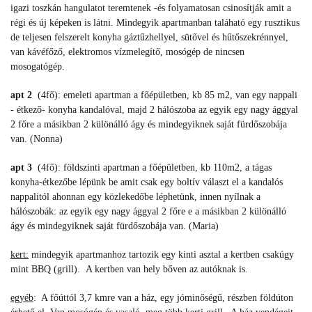
igazi toszkán hangulatot teremtenek -és folyamatosan csinosítják amit a
régi és új képeken is látni.
Mindegyik apartmanban taláható egy rusztikus
de teljesen felszerelt konyha gáztűzhellyel, sütővel és hűtőszekrénnyel,
v
an kávéfőző, elektromos vízmelegítő, mosógép de nincsen
mosogatógép.
apt 2
(4fő): emeleti apartman a főépületben, kb 85 m2, van egy nappali
- étkező- konyha kandalóval, majd 2 hálószoba az egyik egy nagy ággyal
2 főre a másikban 2 különálló ágy és mindegyiknek saját fürdőszobája
van. (Nonna)
apt 3
(4fő): földszinti apartman a főépületben, kb 110m2, a tágas
konyha-étkezőbe lépünk be amit csak egy boltív választ el a kandalós
nappalitól ahonnan egy közlekedőbe léphetünk, innen nyílnak a
hálószobák: az egyik egy nagy ággyal 2 főre e a másikban 2 különálló
ágy és mindegyiknek saját fürdőszobája van. (Maria)
kert:
mindegyik apartmanhoz tartozik egy kinti asztal a kertben csakúgy
mint BBQ (grill). A kertben van hely bőven az autóknak is.
egyéb
: A főúttól 3,7 kmre van a ház, egy jóminőségű, részben földúton