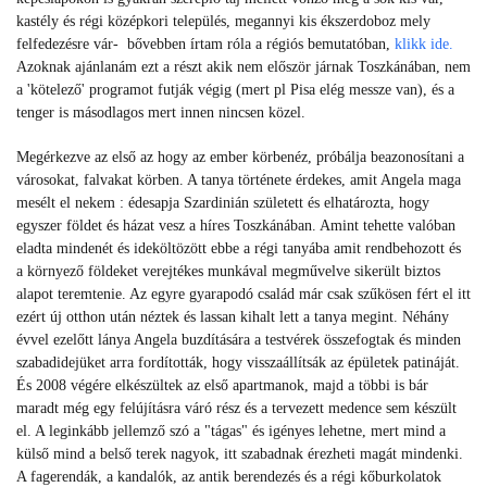
kastély és régi középkori település, megannyi kis ékszerdoboz mely
felfedezésre vár- bővebben írtam róla a régiós bemutatóban,
klikk ide.
Azoknak ajánlanám ezt a részt akik nem először járnak Toszkánában, nem
a 'kötelező' programot futják végig (mert pl Pisa elég messze van), és a
tenger is másodlagos mert innen nincsen közel.
Megérkezve az első az hogy az ember körbenéz, próbálja beazonosítani a
városokat, falvakat körben. A tanya története érdekes, amit Angela maga
mesélt el nekem : édesapja Szardinián született és elhatározta, hogy
egyszer földet és házat vesz a híres Toszkánában. Amint tehette valóban
eladta mindenét és ideköltözött ebbe a régi tanyába amit rendbehozott és
a környező földeket verejtékes munkával megművelve sikerült biztos
alapot teremtenie. Az egyre gyarapodó család már csak szűkösen fért el itt
ezért új otthon után néztek és lassan kihalt lett a tanya megint. Néhány
évvel ezelőtt lánya Angela buzdítására a testvérek összefogtak és minden
szabadidejüket arra fordították, hogy visszaállítsák az épületek patináját.
És
2008 végére elkészültek az első apartmanok, majd a többi is bár
maradt még egy felújításra váró rész és a tervezett medence sem készült
el. A leginkább jellemző szó a "tágas" és igényes lehetne, mert mind a
külső mind a belső terek nagyok, itt szabadnak érezheti magát mindenki.
A fagerendák, a kandalók, az antik berendezés és a régi kőburkolatok