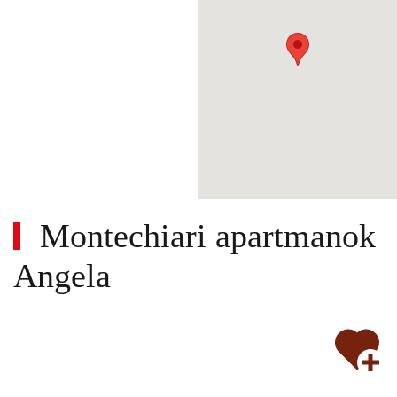
Montechiari apartmanok
Angela
Wi-
Nem
fi