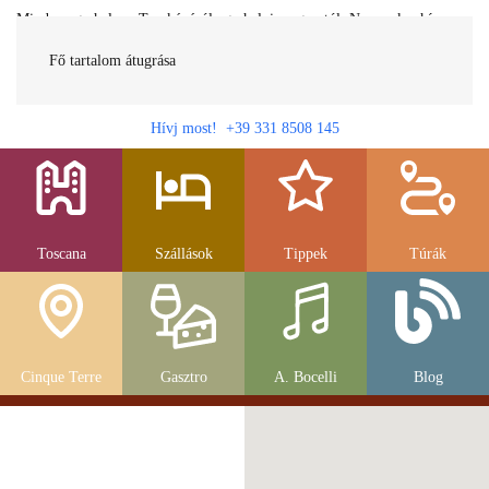
Minden egy helyen Toszkánáról egy helyi magyartól. Nemcsak a híres
látnivalók, hanem szállások, múzeumok és parkolás, strandok és
gasztronomia....
Fő tartalom átugrása
Hívj most! +39 331 8508 145
Toscana
Szállások
Tippek
Túrák
Cinque Terre
Gasztro
A. Bocelli
Blog