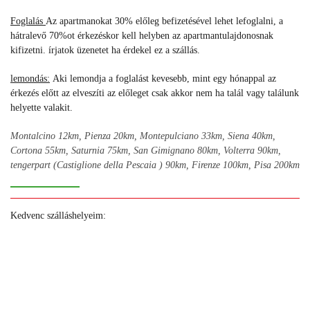
Foglalás
Az apartmanokat 30% előleg befizetésével lehet lefoglalni, a
hátralevő 70%ot érkezéskor kell helyben az apartmantulajdonosnak
kifizetni. írjatok üzenetet ha érdekel ez a szállás.
lemondás
:
Aki lemondja a foglalást kevesebb, mint egy hónappal az
érkezés előtt az elveszíti az előleget csak akkor nem ha talál vagy találunk
helyette valakit.
Montalcino 12km, Pienza 20km, Montepulciano 33km, Siena 40km,
Cortona 55km, Saturnia 75km, San Gimignano 80km, Volterra 90km,
tengerpart (Castiglione della Pescaia ) 90km, Firenze 100km, Pisa 200km
Kedvenc szálláshelyeim:
+
+
+
+
+
+
+
+
+
+
+
+
+
+
+