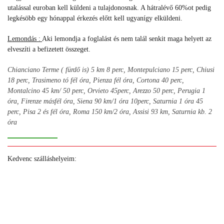
utalással euroban kell küldeni a tulajdonosnak. A hátralévő 60%ot pedig
legkésöbb egy hónappal érkezés előtt kell ugyanígy elküldeni.
Lemondás :
Aki lemondja a foglalást és nem talál senkit maga helyett az
elveszíti a befizetett összeget.
Chianciano Terme ( fürdő is) 5 km 8 perc, Montepulciano 15 perc,
Chiusi
18 perc,
Trasimeno tó fél óra,
Pienza fél óra, Cortona 40 perc,
Montalcino 45 km/ 50 perc,
Orvieto 45perc,
Arezzo 50 perc,
Perugia 1
óra, Firenze másfél óra, Siena 90 km/1 óra 10perc, Saturnia 1 óra 45
perc, Pisa 2 és fél óra, Roma 150 km/2 óra, Assisi 93 km,
Saturnia kb. 2
óra
Kedvenc szálláshelyeim:
+
+
+
+
+
+
+
+
+
+
+
+