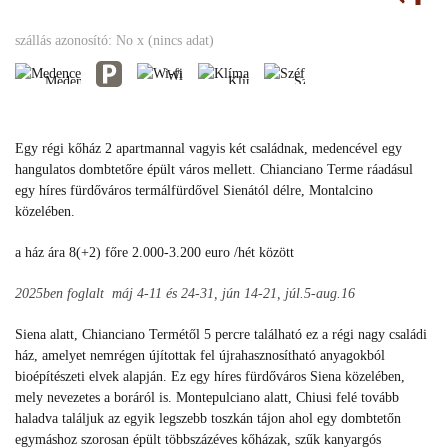
fi
Medence
Klíma
Széf
Parkoló
szállás azonosító: No x (nincs adat)
Wi-
Medence
Klíma
Széf
Parkoló
fi
Medence
Klíma
Széf
Parkoló
Wi-
Egy régi kőház 2 apartmannal vagyis két családnak, medencével egy
fi
hangulatos dombtetőre épült város mellett. Chianciano Terme ráadásul
egy híres fürdőváros termálfürdővel Sienától délre, Montalcino
közelében.
a ház ára 8(+2) főre 2.000-3.200 euro /hét között
2025ben foglalt máj 4-11 és 24-31, jún 14-21, júl.5-aug.16
Siena alatt, Chianciano Termétől 5 percre található ez a régi nagy családi
ház, amelyet nemrégen újítottak fel újrahasznosítható anyagokból
bioépítészeti elvek alapján. Ez egy híres fürdőváros Siena közelében,
mely nevezetes a boráról is. Montepulciano alatt, Chiusi felé tovább
haladva találjuk az egyik legszebb toszkán tájon ahol egy dombtetőn
egymáshoz szorosan épült többszázéves kőházak, szűk kanyargós