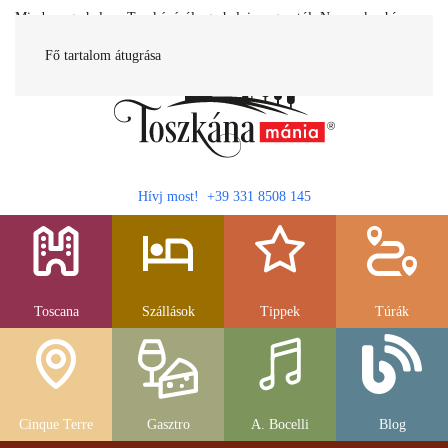
Minden egy helyen Toszkánáról egy helyi magyartól. Nemcsak a híres
látnivalók, hanem szállások, múzeumok és parkolás, strandok és
gasztronomia....
Fő tartalom átugrása
Hívj most! +39 331 8508 145
Toscana
Szállások
Tippek
Túrák
Cinque Terre
Gasztro
A. Bocelli
Blog