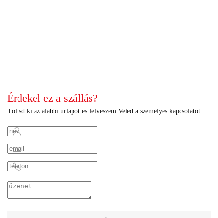
+
+
+
+
+
+
+
+
+
+
+
+
+
+
+
+
+
+
+
+
+
Érdekel ez a szállás?
Töltsd ki az alábbi űrlapot és felveszem Veled a személyes kapcsolatot.