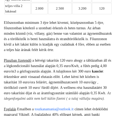
teljes villa 2
2.000
2.500
3.200
120
lakással
Előszezonban minimum 3 éjre lehet kivenni, középszezonban 5 éjre,
főszezonban kötelező a szombati érkezés és hetes turnus. Az árban
minden közmű (víz, villany, gáz) benne van valamint az ágyneműhuzatok
és a törölközők is benti használatra és strandtörölközők is.
Főszezonon
kívül a két lakást külön is kiadják egy családnak 4 főre, ebben az esetben
a teljes ház árának felét kérik érte.
Pluszban fizetendő
a hétvégi takarítás 120 euro ahogy a táblázatban áll és
a légkondicionáló használat alapján 0,35 euro/Kwh, a fűtés pedig 4,00
euro/m3 a gézfogyasztás alapján. A tulajdonos kér 300 euro
kaucio
t
érkezéskor amit vissazad elutazás előtt.
Lehet kérni hét közben is
takarítást 10 euro/ora felárért, ágyneműhuzatcserét 10 euro/ágy ,
törölköző cserét 10 euro/ fürdő díjért. A wellness rész használatáért 30
euro takarítási díjat és az áramfogyasztást számláló alapján 0,35 Kwh.
Az
idegenforgalmi adót nem kell külön fizetni ( a tulaj vállalja magára).
Foglalás
Emailben a
toszkanamania@outlook.it
címen lehet érdeklődni
magyarul Vikinél. A foglaláshoz 40% előleget kérnek, amit banki