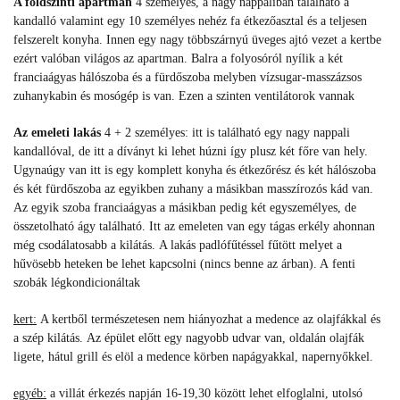
A földszinti apartman
4 személyes, a nagy nappaliban található a
kandalló valamint egy 10 személyes nehéz fa étkezőasztal és a teljesen
felszerelt konyha. Innen egy nagy többszárnyú üveges ajtó vezet a kertbe
ezért valóban világos az apartman. Balra a folyosóról nyílik a két
franciaágyas hálószoba és a fürdőszoba melyben vízsugar-masszázsos
zuhanykabin és mosógép is van. Ezen a szinten ventilátorok vannak
Az emeleti lakás
4 + 2 személyes: itt is található egy nagy nappali
kandallóval, de itt a díványt ki lehet húzni így plusz két főre van hely.
Ugynaúgy van itt is egy komplett konyha és étkezőrész és két hálószoba
és két fürdőszoba az egyikben zuhany a másikban masszírozós kád van.
Az egyik szoba franciaágyas a másikban pedig két egyszemélyes, de
összetolható ágy található. Itt a
z emeleten van egy tágas erkély ahonnan
még csodálatosabb a kilátás.
A lakás padlófűtéssel fűtött melyet a
hűvösebb heteken be lehet kapcsolni (nincs benne az árban). A fenti
szobák légkondicionáltak
kert:
A kertből természetesen nem hiányozhat a medence az olajfákkal és
a szép kilátás.
Az épület előtt egy nagyobb udvar van, oldalán olajfák
ligete, hátul grill és elöl a medence körben napágyakkal, napernyőkkel.
egyéb:
a villát érkezés napján 16-19,30 között lehet elfoglalni, utolsó