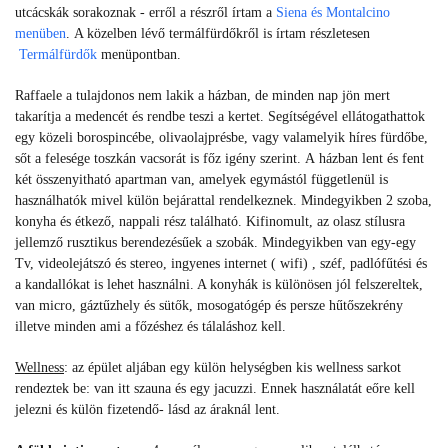
utcácskák sorakoznak - erről a részről írtam a
Siena és Montalcino
menüben
.
A közelben lévő termálfürdőkről is írtam részletesen
Termálfürdők
menüpontban.
Raffaele a tulajdonos nem lakik a házban, de minden nap jön mert
takarítja a medencét és rendbe teszi a kertet. Segítségével ellátogathattok
egy közeli borospincébe, olivaolajprésbe, vagy valamelyik híres fürdőbe,
sőt a felesége toszkán vacsorát is főz igény szerint.
A
házban lent és fent
két összenyitható apartman van, amelyek egymástól függetlenül is
használhatók mivel külön bejárattal rendelkeznek. Mindegyikben 2 szoba,
konyha és étkező, nappali rész található. Kifinomult, az olasz stílusra
jellemző rusztikus berendezésűek a szobák.
Mindegyikben van egy-egy
Tv, videolejátszó és stereo, ingyenes internet ( wifi) , széf, padlófűtési és
a kandallókat is lehet használni. A konyhák is különösen jól felszereltek,
van micro, gáztűzhely és sütők, mosogatógép és persze hűtőszekrény
illetve minden ami a főzéshez és tálaláshoz kell.
Wellness
: az épület aljában egy külön helységben kis wellness sarkot
rendeztek be: van itt szauna és egy jacuzzi. Ennek használatát eőre kell
jelezni és külön fizetendő- lásd az áraknál lent.