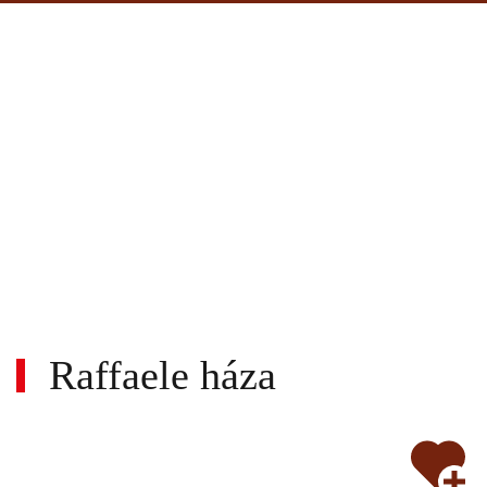
Raffaele háza
Wi-