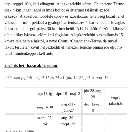
nap reggel 10ig kell elhagyni. A legközelebbi város, Chianciano Terme
csak 4 km innen, ahol számos boltot és éttermet találnak az ide
érkezők.
A közelben többféle sport- és szórakozási lehetőség közül lehet
választani, mint például a gyalogtúra, teniszezés 4 km-en belül, lovaglás
7 km-en belül, golfpálya 30 km-ben belül. A biciklikölcsönzőtől kihozzák
a bicikliket házhoz- előre kell foglalni.
A legközelebbi vasútállomás 15
km-re található a háztól, a neve Chiusi /Chianciano-Terme de mivel
lakott területen kívül helyezkedik el nehezen lehetne onnan ide eljutni-
tehát mindenképpen kell autó.
2025-ös heti házárak euroban
2025-ben foglalt máj 4-11 és 24-31, jún 14-21, júl. 5-aug. 16
jún 28-aug.
ápr.18-ig
ápr.-19 - máj.-2
29
végső
takarítás
máj.-31 -
dec. 12-jan.
máj. 3- 30
jún.-27
9
szept. 27-
aug.-30 -
től
szept.-26
egy lakrész külön