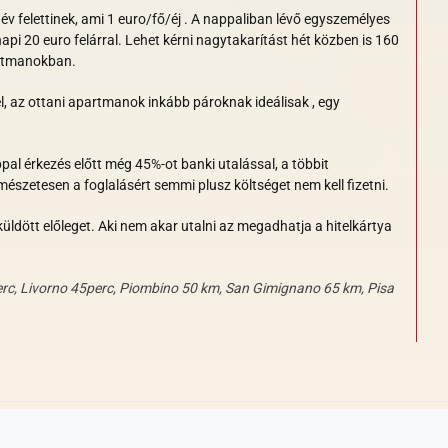
 felettinek, ami 1 euro/fő/éj . A nappaliban lévő egyszemélyes
api 20 euro felárral. Lehet kérni nagytakarítást hét közben is 160
artmanokban.
l, az ottani apartmanok inkább pároknak ideálisak , egy
al érkezés előtt még 45%-ot banki utalással, a többit
mészetesen a foglalásért semmi plusz költséget nem kell fizetni.
lküldött előleget. Aki nem akar utalni az megadhatja a hitelkártya
erc, Livorno 45perc, Piombino 50 km, San Gimignano 65 km, Pisa