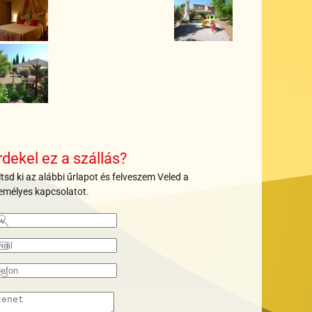
+
+
+
+
+
+
+
+
+
rdekel ez a szállás?
ltsd ki az alábbi űrlapot és felveszem Veled a
emélyes kapcsolatot.