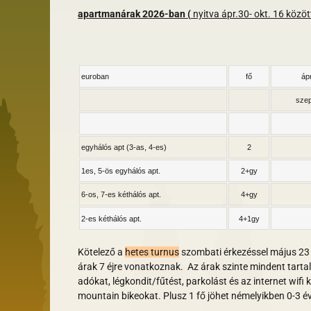
apartmanárak
2026-ban
(
nyitva ápr.30- okt. 16 között
euroban
fő
ápr
szep
egyhálós apt (3-as, 4-es)
2
1es, 5-ös egyhálós apt.
2+gy
6-os, 7-es kéthálós apt.
4+gy
2-es kéthálós apt.
4+1gy
Kötelező a
hetes turnus
szombati érkezéssel május 23 - 
árak 7 éjre vonatkoznak. Az árak szinte mindent tart
adókat, légkondit/fűtést, parkolást és az internet wifi
mountain bikeokat. Plusz 1 fő jöhet némelyikben 0-3 é