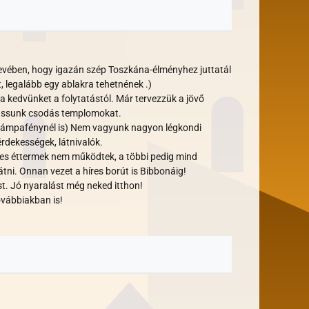
vében, hogy igazán szép Toszkána-élményhez juttatál
 legalább egy ablakra tehetnének .)
a kedvünket a folytatástól. Már tervezzük a jövő
 lássunk csodás templomokat.
lna lámpafénynél is) Nem vagyunk nagyon légkondi
érdekességek, látnivalók.
yes éttermek nem működtek, a többi pedig mind
 látni. Onnan vezet a híres borút is Bibbonáig!
t. Jó nyaralást még neked itthon!
ovábbiakban is!