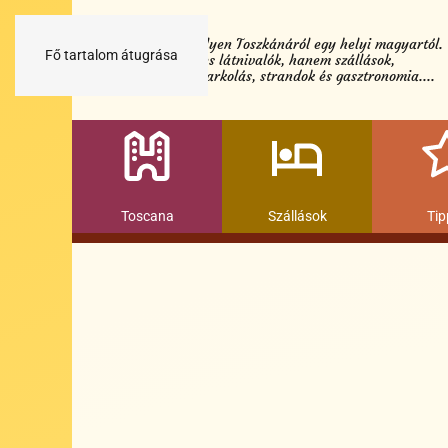
Minden egy helyen Toszkánáról egy helyi magyartól.
Fő tartalom átugrása
Nemcsak a híres látnivalók, hanem szállások,
múzeumok és parkolás, strandok és gasztronomia....
Toscana
Szállások
Tip