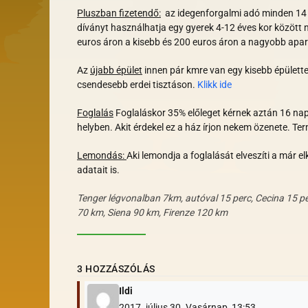
Pluszban fizetendő:
az idegenforgalmi adó minden 14 év
díványt használhatja egy gyerek 4-12 éves kor között n
euros áron a kisebb és 200 euros áron a nagyobb ap
Az
újabb épület
innen pár kmre van egy kisebb épülette
csendesebb erdei tisztáson.
Klikk ide
Foglalás
Foglaláskor 35% előleget kérnek aztán 16 napp
helyben.
Akit érdekel ez a ház
írjon nekem özenete. Ter
Lemondás:
Aki lemondja a foglalását elveszíti a már e
adatait is.
Tenger légvonalban 7km, autóval 15 perc, Cecina 15 p
70 km, Siena 90 km, Firenze 120 km
3 HOZZÁSZÓLÁS
Ildi
2017. július 30. Vasárnap, 13:53