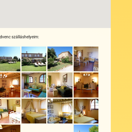
dvenc szálláshelyeim:
+
+
+
+
+
+
+
+
+
+
+
+
+
+