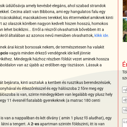
ásik üdülősávja amely kevésbé elegáns, ahol szabad strandok
kkel. Cecina alatt van Bibbona, ami egy hangulatos falu egy
tcácskákkal, macskaköves terekkel, kis éttermekkel amiknek kinti
part az olaszok körében nagyon kedvelt hiszen hosszú, homokos
lehet biciklizni... Erről a részről olvashattok bővebben itt a
tokról általában az azonos nevű menüben olvashattok,
klikk ide.
nek árai kicsit borsosak nekem, de természetesen ha valakit
epcio
vagyis minden érkező vendégnek ide kell jönnie
yikéhez. Mindegyik házhoz részben földút vezet aminek hossza
É
omboldalon van az újabb az erdőben egy tisztáson. Lássuk a
Tö
sz
 bejárata, kinti asztaluk a kertben és rusztikus berendezésüek,
onyhával és étkezőrésszel és egy hálószoba 2 főre meg egy
ószoba is van, szinte mindegyikben van legalább egy plusz hely
egy 11 évesnél fiatalabb gyerekeknek (a matrac 180 centi
s van a nappaliban és két dívány ( amin 1 plusz fő aludhat), egy
látni a tengert. A
2-es
apartman szintén földszinti, itt is van