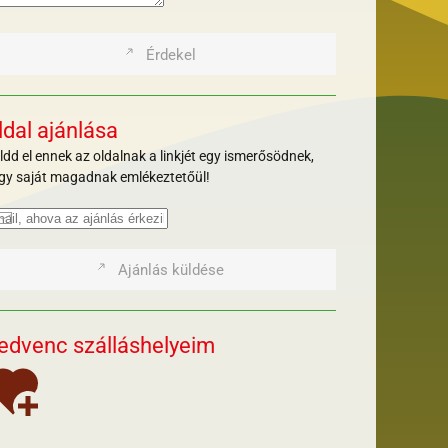
Érdekel
ldal ajánlása
ldd el ennek az oldalnak a linkjét egy ismerősödnek,
gy saját magadnak emlékeztetőül!
Ajánlás küldése
edvenc szálláshelyeim