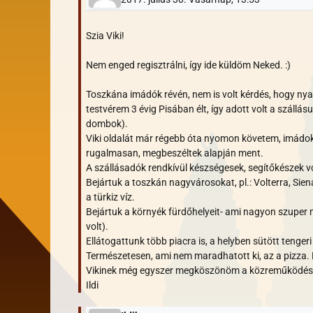
Szia Viki!
Nem enged regisztrálni, így ide küldöm Neked. :)
Toszkána imádók révén, nem is volt kérdés, hogy ny
testvérem 3 évig Pisában élt, így adott volt a száll
dombok).
Viki oldalát már régebb óta nyomon követem, imádok m
rugalmasan, megbeszéltek alapján ment.
A szállásadók rendkívül készségesek, segítőkészek 
Bejártuk a toszkán nagyvárosokat, pl.: Volterra, Si
a türkiz víz.
Bejártuk a környék fürdőhelyeit- ami nagyon szuper m
volt).
Ellátogattunk több piacra is, a helyben sütött tenge
Természetesen, ami nem maradhatott ki, az a pizza. B
Vikinek még egyszer megköszönöm a közreműködést, 
Ildi