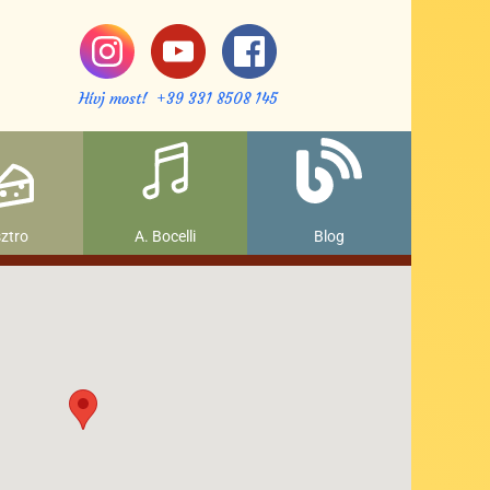
Hívj most! +39 331 8508 145
ztro
A. Bocelli
Blog