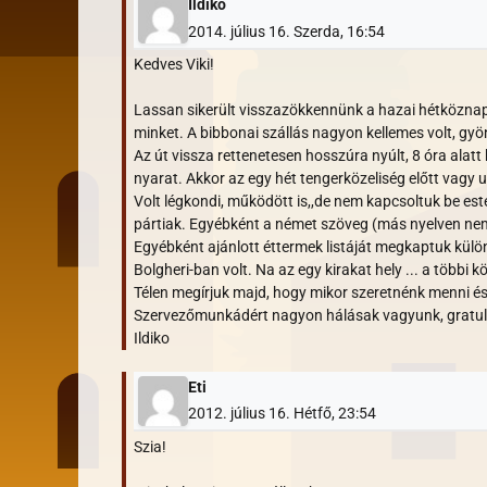
Ildiko
2014. július 16. Szerda, 16:54
Kedves Viki!
Lassan sikerült visszazökkennünk a hazai hétközn
minket. A bibbonai szállás nagyon kellemes volt, gy
Az út vissza rettenetesen hosszúra nyúlt, 8 óra alat
nyarat. Akkor az egy hét tengerközeliség előtt vag
Volt légkondi, működött is,,de nem kapcsoltuk be este
pártiak. Egyébként a német szöveg (más nyelven nem i
Egyébként ajánlott éttermek listáját megkaptuk kül
Bolgheri-ban volt. Na az egy kirakat hely ... a többi k
Télen megírjuk majd, hogy mikor szeretnénk menni és
Szervezőmunkádért nagyon hálásak vagyunk, gratulál
Ildiko
Eti
2012. július 16. Hétfő, 23:54
Szia!