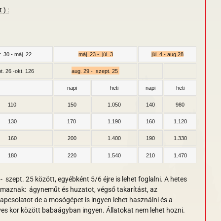
 ) :
. 30 - máj. 22
máj. 23 - júl. 3
júl. 4 - aug 28
t. 26 -okt. 126
aug. 29 - szept. 25
napi
heti
napi
heti
110
150
1.050
140
980
130
170
1.190
160
1.120
160
200
1.400
190
1.330
180
220
1.540
210
1.470
szept. 25 között, egyébként 5/6 éjre is lehet foglalni. A hetes
almaznak: ágyneműt és huzatot, végső takarítást, az
 kapcsolatot de a mosógépet is ingyen lehet használni és a
ves kor között babaágyban ingyen. Állatokat nem lehet hozni.