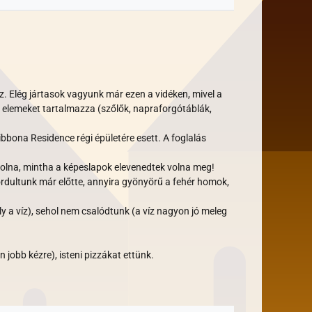
 Elég jártasok vagyunk már ezen a vidéken, mivel a
ző elemeket tartalmazza (szőlők, napraforgótáblák,
bbona Residence régi épületére esett. A foglalás
olna, mintha a képeslapok elevenedtek volna meg!
ordultunk már előtte, annyira gyönyörű a fehér homok,
y a víz), sehol nem csalódtunk (a víz nagyon jó meleg
 jobb kézre), isteni pizzákat ettünk.