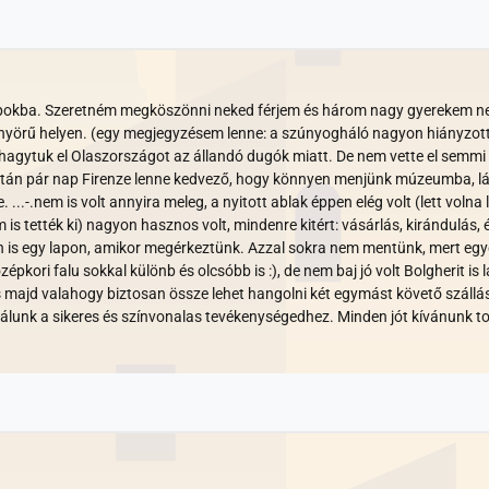
apokba. Szeretném megköszönni neked férjem és három nagy gyerekem ne
önyörű helyen. (egy megjegyzésem lenne: a szúnyogháló nagyon hiányzott,
t hagytuk el Olaszországot az állandó dugók miatt. De nem vette el semmi 
y után pár nap Firenze lenne kedvező, hogy könnyen menjünk múzeumba,
. ...-.nem is volt annyira meleg, a nyitott ablak éppen elég volt (lett vo
s tették ki) nagyon hasznos volt, mindenre kitért: vásárlás, kirándulás, 
ön is egy lapon, amikor megérkeztünk. Azzal sokra nem mentünk, mert eg
özépkori falu sokkal különb és olcsóbb is :), de nem baj jó volt Bolgherit is
 majd valahogy biztosan össze lehet hangolni két egymást követő szállás
unk a sikeres és színvonalas tevékenységedhez. Minden jót kívánunk t