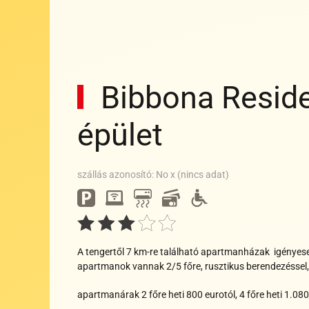
Bibbona Resid
épület
Wi-
fi
Parkoló
Akadályment
Bankkártya
Klíma
szállás azonosító: No x (nincs adat)
Wi-
Parkoló
Akadálymentes
Bankkártya
Klíma
fi
Parkoló
Akadálymentes
Bankkártya
Klíma
Wi-
fi
A tengertől 7 km-re található apartmanházak igényese
apartmanok vannak 2/5 főre, rusztikus berendezéssel
apartmanárak 2 főre heti 800 eurotól, 4 főre heti 1.080