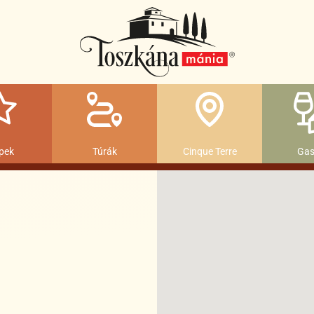
pek
Túrák
Cinque Terre
Gas