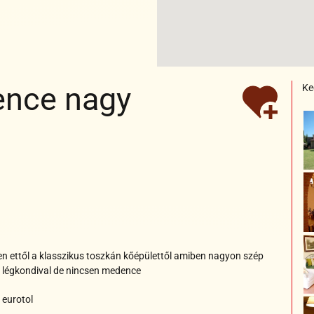
ence nagy
Ke
es
n ettől a klasszikus toszkán kőépülettől amiben nagyon szép
, légkondival de nincsen medence
 eurotol