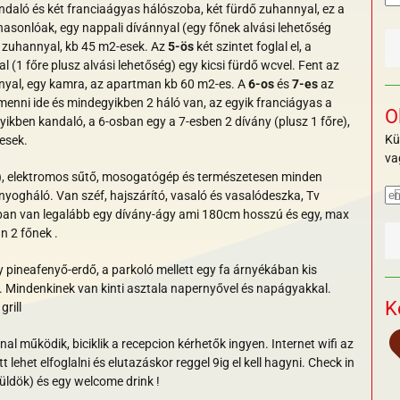
andaló és két franciaágyas hálószoba, két fürdő zuhannyal, ez a
sonlóak, egy nappali dívánnyal (egy főnek alvási lehetőség
ő zuhannyal, kb 45 m2-esek. Az
5-ös
két szintet foglal el, a
l (1 főre plusz alvási lehetőség) egy kicsi fürdő wcvel. Fent az
nyal, egy kamra, az apartman kb 60 m2-es. A
6-os
és
7-es
az
lmenni ide és mindegyikben 2 háló van, az egyik franciágyas a
O
kben kandaló, a 6-osban egy a 7-esben 2 dívány (plusz 1 főre),
Kü
-esek.
va
, elektromos sűtő,
mosogatógép
és természetesen minden
yogháló. Van széf, hajszárító, vasaló és vasalódeszka, Tv
liban van legalább egy dívány-ágy ami 180cm hosszú és egy, max
n 2 főnek .
y pineafenyő-erdő, a parkoló mellett egy fa árnyékában kis
.
Mindenkinek van kinti asztala napernyővel és napágyakkal.
K
rill
 működik, biciklik a recepcion kérhetők ingyen. Internet wifi az
ehet elfoglalni és elutazáskor reggel 9ig el kell hagyni. Check in
küldök) és egy welcome drink !