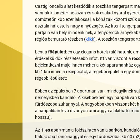
Castiglioncello alatt kezdődik a toszkán tengerpart m
vannak kilométer-hosszan és sok család nyaral gyereke
dombtetőn kb 3ezer lakossal, a kőházak közötti szűk u
asztalainál este is nagy a nyüzsgés. Az itteni tenger
partjain van hely mindenkinek, a fenyőerdők árnyékában 
régiós bemutató részben (
klikk
). A toszkán tengerpar
Lent a
főépület
ben egy elegáns hotelt találhatunk,
ami
érdekel küldök részletesebb infot. Itt van viszont a
rec
bejelentkezni majd innen mehet a két apartmanház eg
kb 1 km innen a recepciótól, a régebbi épület a egy d
régebbi épületet:
Ebben az épületben 7 apartman van, mindegyiknek saját
némelyikben kandaló. A kisebbekben egy nappali van k
fürdőszoba zuhannyal. A nagyobbakban viszont két hál
a nappaliban lévő díványon ami ággyá alakítható max 
hosszu).
Az
1-es
apartman a földszinten van a sarkon, kandaló i
hálószoba franciaággyal és egy fürdőszoba, kb 60 m2, 