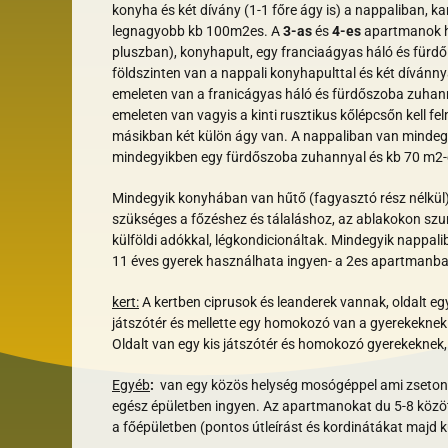
konyha és két dívány (1-1 főre ágy is) a nappaliban, k
legnagyobb kb 100m2es. A
3-as
és
4-es
apartmanok ha
pluszban), konyhapult, egy franciaágyas háló és fürd
földszinten van a nappali konyhapulttal és két dívánnya
emeleten van a franicágyas háló és fürdőszoba zuhan
emeleten van vagyis a kinti rusztikus kőlépcsőn kell fe
másikban két külön ágy van. A nappaliban van mindegyi
mindegyikben egy fürdőszoba zuhannyal és kb 70 m2
Mindegyik konyhában van hűtő (fagyasztó rész nélkül)
szükséges a főzéshez és tálaláshoz, az ablakokon szun
külföldi adókkal, légkondicionáltak. Mindegyik nappa
11 éves gyerek használhata ingyen- a 2es apartmanba
kert:
A kertben ciprusok és leanderek vannak, oldalt eg
játszótér és mellette egy homokozó van a gyerekeknek
Oldalt van egy kis játszótér és homokozó gyerekeknek, g
Egyéb
:
van egy közös helység mosógéppel ami zsetonnal
egész épületben ingyen. Az apartmanokat du 5-8 között l
a főépületben (pontos útleírást és kordinátákat majd 