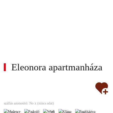
Eleonora apartmanháza
Wi-
Nem
fi
Medence
Parkoló
Klíma
Bankkártya
szállás azonosító: No x (nincs adat)
turnusos
Akadálymentes
Gyerekbarát
Tengerparti
Wi-