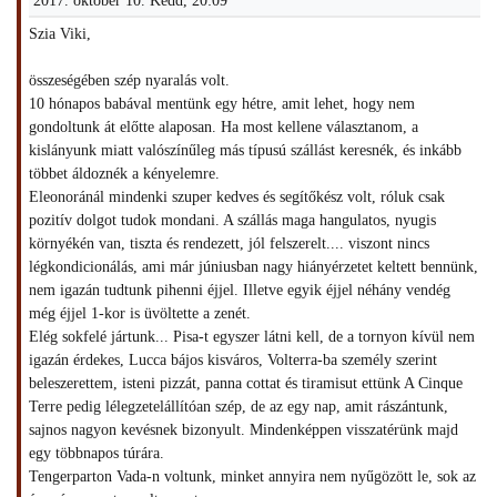
2017. október 10. Kedd, 20:09
Szia Viki,
összeségében szép nyaralás volt.
10 hónapos babával mentünk egy hétre, amit lehet, hogy nem
gondoltunk át előtte alaposan. Ha most kellene választanom, a
kislányunk miatt valószínűleg más típusú szállást keresnék, és inkább
többet áldoznék a kényelemre.
Eleonoránál mindenki szuper kedves és segítőkész volt, róluk csak
pozitív dolgot tudok mondani. A szállás maga hangulatos, nyugis
környékén van, tiszta és rendezett, jól felszerelt.... viszont nincs
légkondicionálás, ami már júniusban nagy hiányérzetet keltett bennünk,
nem igazán tudtunk pihenni éjjel. Illetve egyik éjjel néhány vendég
még éjjel 1-kor is üvöltette a zenét.
Elég sokfelé jártunk... Pisa-t egyszer látni kell, de a tornyon kívül nem
igazán érdekes, Lucca bájos kisváros, Volterra-ba személy szerint
beleszerettem, isteni pizzát, panna cottat és tiramisut ettünk A Cinque
Terre pedig lélegzetelállítóan szép, de az egy nap, amit rászántunk,
sajnos nagyon kevésnek bizonyult. Mindenképpen visszatérünk majd
egy többnapos túrára.
Tengerparton Vada-n voltunk, minket annyira nem nyűgözött le, sok az