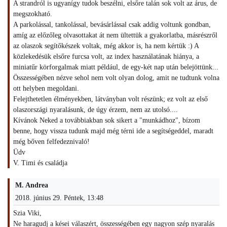
A strandról is ugyanígy tudok beszélni, elsőre talán sok volt az árus, de
megszokható.
A parkolással, tankolással, bevásárlással csak addig voltunk gondban,
amíg az előzőleg olvasottakat át nem ültettük a gyakorlatba, másrészről
az olaszok segítőkészek voltak, még akkor is, ha nem kértük :) A
közlekedésük elsőre furcsa volt, az index használatának hiánya, a
miniatűr körforgalmak miatt például, de egy-két nap után belejöttünk...
Összességében nézve sehol nem volt olyan dolog, amit ne tudtunk volna
ott helyben megoldani.
Felejthetetlen élményekben, látványban volt részünk; ez volt az első
olaszországi nyaralásunk, de úgy érzem, nem az utolsó....
Kívánok Neked a továbbiakban sok sikert a "munkádhoz", bízom
benne, hogy vissza tudunk majd még térni ide a segítségeddel, maradt
még bőven felfedeznivaló!
Üdv
V. Timi és családja
M. Andrea
2018. június 29. Péntek, 13:48
Szia Viki,
Ne haragudj a kései válaszért, összességében egy nagyon szép nyaralás