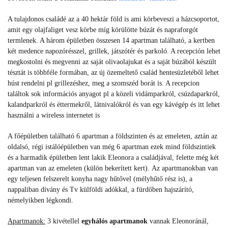
A tulajdonos családé az a 40 hektár föld is ami körbeveszi a házcsoportot,
amit egy olajfaliget vesz körbe míg körülötte búzát és napraforgót
termlenek. A három épületben összesen 14 apartman található, a kertben
két medence napozórésszel, grillek, játszótér és parkoló. A recepción lehet
megkostolni és megvenni az saját olivaolajukat és a saját búzából készült
tésztát is többféle formában, az új özemeltető család hentesüzletéből lehet
húst rendelni pl grillezéshez, meg a szomszéd borát is. A recepcion
találtok sok információs anyagot pl a közeli vidámparkról, csúzdaparkról,
kalandparkról és éttermekről, látnivalókról és van egy kávégép és itt lehet
használni a wireless internetet is
A főépületben található 6 apartman a földszinten és az emeleten, aztán az
oldalsó, régi istálóépületben van még 6 apartman ezek mind földszintiek
és a harmadik épületben lent lakik Eleonora a családjával, felette még két
apartman van az emeleten (külön bekerített kert).
Az apartmanokban van
egy teljesen felszerelt konyha nagy hűtővel (mélyhűtő rész is), a
nappaliban dívány és Tv külföldi adókkal, a fürdőben hajszárító,
némelyikben légkondi.
Apartmanok:
3 kivétellel
egyhálós apartmanok
vannak Eleonoránál,