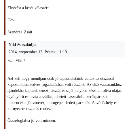
Elnèzèst a kèsői vàlaszèrt.
Üdv
Szandra+ Zsolt
Niki és családja
2014. szeptember 12. Péntek, 11:10
Szia Viki !
Azt kell hogy mondjam csak jó tapasztalataink voltak az utazással
kapcsolatban,kedves fogadtatásban volt részünk. Az első vacsoránkhoz
ajándékba kaptunk szószt, tésztát és saját helyben készített olíva olajat.
Gyönyörű és tiszta a szállás, lehetett használni a kerékpárokat,
medencéket játszóteret, mosógépet, fedett parkolót. A szálláshely és
környezete tiszta és rendezett.
Összefoglalva jó volt minden.