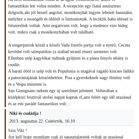
fantasztikus lett volna minden. A recepción egy fiatal asszisztens
dolgozik,aki jól beszél angolul, mosókonyhát ingyen lehetett használni,
melyhez a mosógélt és öblítőt is biztosították. A biciklik baba üléssel is
felszereltek voltak. Ami negatívum volt, hogy a medence vize hideg
volt, mikro csak a mosókonyhában volt található.
A tengerpartok közül a közeli Vada fizetős partja volt a nyerő, Cecina
kevésbé volt szimpatikus (a szabad strand része) szemetes volt.
Ellenben szép kagylókat tudtunk gyűjteni és a pinea fenyős sétány is
csodás.
A barati öböl is szép volt és Populonia is magával ragadó kincses ládikó
a panorámájának köszönhetően. Pisa a gyerekeknek nagy élmény volt
és a Vespa múzeum is.
San Gimignano nekem egy új szerelmet jelentett. Volterában a
középkori fesztivál utolsó napját kaptuk el,ami felért egy idő utazással
és az esti parádé fantasztikus volt....
Niki és családja !
2013. augusztus 22. Csütörtök, 16:10
Szia Viki !
Azt kell hogy mondjam csak jó tapasztalataink voltak az utazással