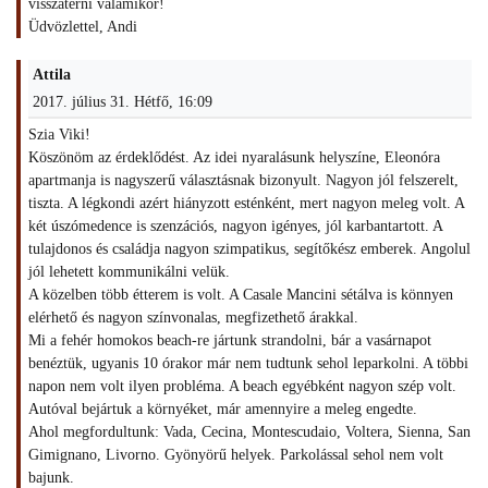
visszatérni valamikor!
Üdvözlettel, Andi
Attila
2017. július 31. Hétfő, 16:09
Szia Viki!
Köszönöm az érdeklődést. Az idei nyaralásunk helyszíne, Eleonóra
apartmanja is nagyszerű választásnak bizonyult. Nagyon jól felszerelt,
tiszta. A légkondi azért hiányzott esténként, mert nagyon meleg volt. A
két úszómedence is szenzációs, nagyon igényes, jól karbantartott. A
tulajdonos és családja nagyon szimpatikus, segítőkész emberek. Angolul
jól lehetett kommunikálni velük.
A közelben több étterem is volt. A Casale Mancini sétálva is könnyen
elérhető és nagyon színvonalas, megfizethető árakkal.
Mi a fehér homokos beach-re jártunk strandolni, bár a vasárnapot
benéztük, ugyanis 10 órakor már nem tudtunk sehol leparkolni. A többi
napon nem volt ilyen probléma. A beach egyébként nagyon szép volt.
Autóval bejártuk a környéket, már amennyire a meleg engedte.
Ahol megfordultunk: Vada, Cecina, Montescudaio, Voltera, Sienna, San
Gimignano, Livorno. Gyönyörű helyek. Parkolással sehol nem volt
bajunk.