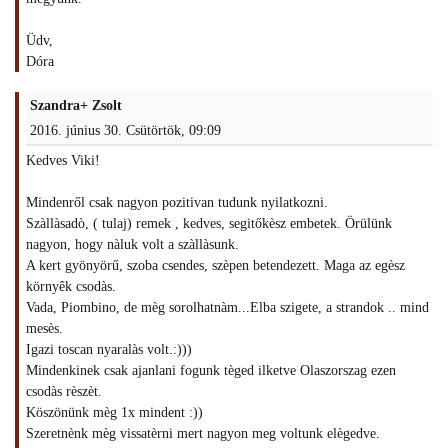
Üdv,
Dóra
Szandra+ Zsolt
2016. június 30. Csütörtök, 09:09
Kedves Viki!
Mindenről csak nagyon pozitivan tudunk nyilatkozni.
Szàllàsadò, ( tulaj) remek , kedves, segitőkèsz embetek. Örülünk
nagyon, hogy nàluk volt a szàllàsunk.
A kert gyönyörű, szoba csendes, szèpen betendezett. Maga az egèsz
környêk csodàs.
Vada, Piombino, de mèg sorolhatnàm...Elba szigete, a strandok .. mind
mesès.
Igazi toscan nyaralàs volt.:)))
Mindenkinek csak ajanlani fogunk tèged ilketve Olaszorszag ezen
csodàs rèszèt.
Köszönünk mèg 1x mindent :))
Szeretnènk mèg vissatèrni mert nagyon meg voltunk elègedve.