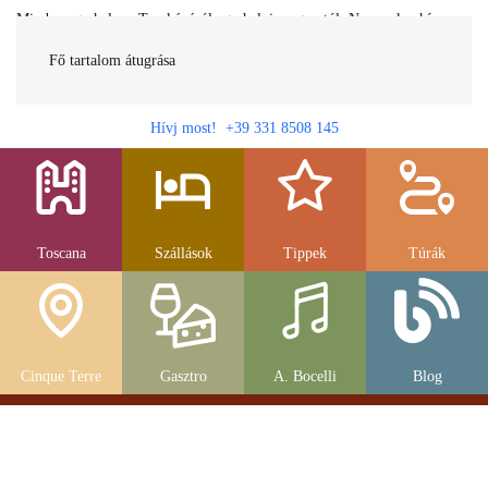
Minden egy helyen Toszkánáról egy helyi magyartól. Nemcsak a híres
látnivalók, hanem szállások, múzeumok és parkolás, strandok és
gasztronomia....
Fő tartalom átugrása
Hívj most! +39 331 8508 145
Toscana
Szállások
Tippek
Túrák
Cinque Terre
Gasztro
A. Bocelli
Blog