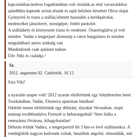
kapcsolatban,kedves fogadtatásban volt részünk,az első vacsoránkhoz
ajándékba kaptunk szószt,tésztát és saját helyben készített Oliva olajat.
Gyönyörű és tiszta a szállás,lehetett használni a kerékpárokat,
medencéket játszóteret, mosógépet, fedett parkolót.
A szálláshely és környezete tiszta és rendezett. Összefoglalva jó volt
minden. Vadán a tengerpart álomszép a város hangulatos és minden
megtalálható amire szükség van.
Mindenkinek csak ajánlani tudom.
Üdv Niki és családja !
Sz.
2012. augusztus 02. Csütörtök, 16:12
Szia Viki!
a nyaralás szuper volt! 2012 nyarán eltöltöttünk egy felejthetetlen hetet
Toszkánában, Vadán, Eleonora apartman házában!
Odafelé menet eltöltöttünk egy délutánt, éjszakát Veronában, majd
másnap továbbindulva Firenzét is bebarangoltuk! Nem hiába a
reneszánsz fővárosa, kihagyhatatlan!
Délután értünk Vadára, a tengerparttól kb 3 km-re levő szállásunkra. A
vendéglátók nagyon kedvesek voltak, beszéltek angolul, elmondták, mit