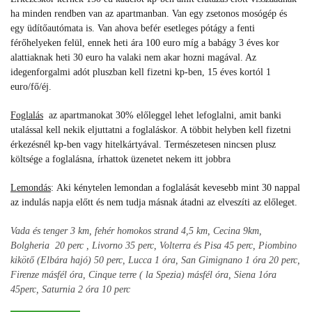
ha minden rendben van az apartmanban. Van egy zsetonos mosógép és
egy üdítőautómata is. Van ahova befér esetleges pótágy a fenti
férőhelyeken felül, ennek heti ára 100 euro míg a babágy 3 éves kor
alattiaknak heti 30 euro ha valaki nem akar hozni magával. Az
idegenforgalmi adót pluszban kell fizetni kp-ben, 15 éves kortól 1
euro/fő/éj.
Foglalás
az apartmanokat 30% előleggel lehet lefoglalni, amit banki
utalással kell nekik eljuttatni a foglaláskor. A többit helyben kell fizetni
érkezésnél kp-ben vagy hitelkártyával.
Természetesen nincsen plusz
költsége a foglalásna, írhattok üzenetet nekem itt jobbra
Lemondás
:
Aki kénytelen lemondan a foglalását kevesebb mint 30 nappal
az indulás napja előtt és nem tudja másnak átadni az elveszíti az előleget.
Vada és tenger 3 km, fehér homokos strand 4,5 km, Cecina 9km,
Bolgheria 20 perc , Livorno 35 perc, Volterra és Pisa 45 perc, Piombino
kikötő (Elbára hajó) 50 perc,
Lucca 1 óra,
San Gimignano 1 óra 20 perc,
Firenze másfél óra, Cinque terre ( la Spezia) másfél óra, Siena 1óra
45perc, Saturnia 2 óra 10 perc