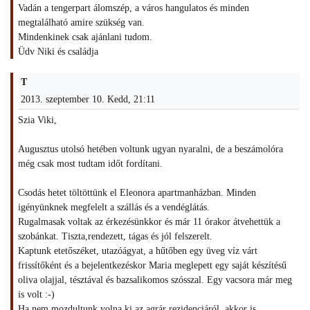
Vadán a tengerpart álomszép, a város hangulatos és minden
megtalálható amire szükség van.
Mindenkinek csak ajánlani tudom.
Üdv Niki és családja
T
2013. szeptember 10. Kedd, 21:11
Szia Viki,
Augusztus utolsó hetében voltunk ugyan nyaralni, de a beszámolóra
még csak most tudtam időt fordítani.
Csodás hetet töltöttünk el Eleonora apartmanházban. Minden
igényünknek megfelelt a szállás és a vendéglátás.
Rugalmasak voltak az érkezésünkkor és már 11 órakor átvehettük a
szobánkat. Tiszta,rendezett, tágas és jól felszerelt.
Kaptunk etetőszéket, utazóágyat, a hűtőben egy üveg víz várt
frissítőként és a bejelentkezéskor Maria meglepett egy saját készítésű
oliva olajjal, tésztával és bazsalikomos szósszal. Egy vacsora már meg
is volt :-)
Ha nem mozdultunk volna ki az agrár rezidenciáról, akkor is