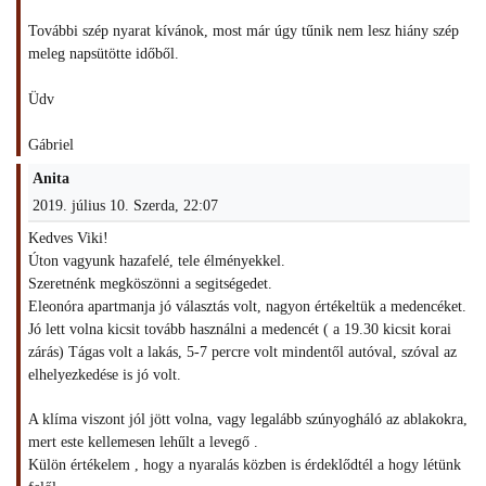
További szép nyarat kívánok, most már úgy tűnik nem lesz hiány szép
meleg napsütötte időből.
Üdv
Gábriel
Anita
2019. július 10. Szerda, 22:07
Kedves Viki!
Úton vagyunk hazafelé, tele élményekkel.
Szeretnénk megköszönni a segitségedet.
Eleonóra apartmanja jó választás volt, nagyon értékeltük a medencéket.
Jó lett volna kicsit tovább használni a medencét ( a 19.30 kicsit korai
zárás) Tágas volt a lakás, 5-7 percre volt mindentől autóval, szóval az
elhelyezkedése is jó volt.
A klíma viszont jól jött volna, vagy legalább szúnyogháló az ablakokra,
mert este kellemesen lehűlt a levegő .
Külön értékelem , hogy a nyaralás közben is érdeklődtél a hogy létünk