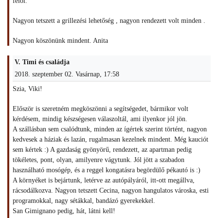
felől.
Nagyon tetszett a grillezési lehetőség , nagyon rendezett volt minden .
Nagyon köszönünk mindent. Anita
V. Timi és családja
2018. szeptember 02. Vasárnap, 17:58
Szia, Viki!
Először is szeretném megköszönni a segítségedet, bármikor volt
kérdésem, mindig készségesen válaszoltál, ami ilyenkor jól jön.
A szállásban sem csalódtunk, minden az ígértek szerint történt, nagyon
kedvesek a háziak és lazán, rugalmasan kezelnek mindent. Még kauciót
sem kértek :) A gazdaság gyönyörű, rendezett, az apartman pedig
tökéletes, pont, olyan, amilyenre vágytunk. Jól jött a szabadon
használható mosógép, és a reggel kongatásra begördülő pékautó is :)
A környéket is bejártunk, letérve az autópályáról, itt-ott megállva,
rácsodálkozva. Nagyon tetszett Cecina, nagyon hangulatos városka, esti
programokkal, nagy sétákkal, bandázó gyerekekkel.
San Gimignano pedig, hát, látni kell!