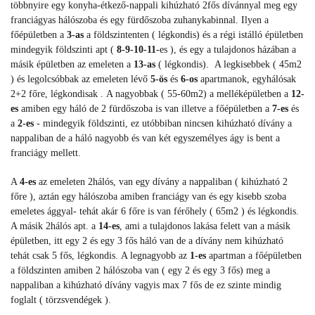
többnyire egy konyha-étkező-nappali kihúzható 2fős dívánnyal meg egy
franciágyas hálószoba és egy fürdőszoba zuhanykabinnal. Ilyen a
főépületben a
3-as
a földszintenten ( légkondis) és a régi istálló épületben
mindegyik földszinti apt (
8-9-10-11-
es ), és egy a tulajdonos házában a
másik épületben az emeleten a
13-as
( légkondis). A legkisebbek ( 45m2
) és legolcsóbbak az emeleten lévő
5-ös
és
6-os
apartmanok, egyhálósak
2+2 főre, légkondisak .
A nagyobbak ( 55-60m2) a melléképületben a
12-
es
amiben egy háló de 2 fürdőszoba is van illetve a főépületben a
7-es
és
a
2-es
- mindegyik földszinti, ez utóbbiban nincsen kihúzható dívány a
nappaliban de a háló nagyobb és van két egyszemélyes ágy is bent a
franciágy mellett.
A
4-es
az emeleten 2hálós, van egy dívány a nappaliban ( kihúzható 2
főre ), aztán egy hálószoba amiben franciágy van és egy kisebb szoba
emeletes ággyal- tehát akár 6 főre is van férőhely ( 65m2 ) és légkondis.
A másik 2hálós apt. a
14-es
, ami a tulajdonos lakása felett van a másik
épületben, itt egy 2 és egy 3 fős háló van de a dívány nem kihúzható
tehát csak 5 fős, légkondis.
A legnagyobb az
1-es
apartman a főépületben
a földszinten amiben 2 hálószoba van ( egy 2 és egy 3 fős) meg a
nappaliban a kihúzható dívány vagyis max 7 fős de ez szinte mindig
foglalt ( törzsvendégek ).