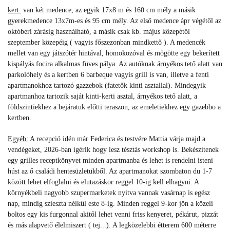
kert:
van két medence, az egyik 17x8 m és 160 cm mély a másik
gyerekmedence 13x7m-es és 95 cm mély. Az első medence ápr végétől az
októberi zárásig használható, a másik csak kb. május közepétől
szeptember közepéig ( vagyis főszezonban mindkettő ). A medencék
mellet van egy játszótér hintával, homokozóval és mögötte egy bekerített
kispályás focira alkalmas füves pálya. Az autóknak árnyékos tető alatt van
parkolóhely és a kertben 6 barbeque vagyis grill is van, illetve a fenti
apartmanokhoz tartozó gazzebok (fatetők kinti asztallal).
Mindegyik
apartmanhoz tartozik saját kinti-kerti asztal, árnyékos tető alatt, a
földszintiekhez a bejáratuk előtti teraszon, az emeletiekhez egy gazebbo a
kertben.
Egyéb:
A recepció idén már Federica és testvére Mattia várja majd a
vendégeket, 2026-ban ígérik hogy lesz tésztás workshop is. Bekészítenek
egy grilles receptkönyvet minden apartmanba és lehet is rendelni isteni
húst az ő családi hentesüzletükből. Az apartmanokat szombaton du 1-7
között lehet elfoglalni és elutazáskor reggel 10-ig kell elhagyni. A
környékbeli nagyobb szupermarketek nyitva vannak vasárnap is egész
nap, mindig szieszta nélkül este 8-ig. Minden reggel 9-kor jön a közeli
boltos egy kis furgonnal akitől lehet venni friss kenyeret, pékárut, pizzát
és más alapvető élelmiszert ( tej...). A legközelebbi étterem 600 méterre