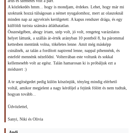
árus és szemetes volt a part.
A közlekedés hmm... hogy is mondjam, érdekes. Lehet, hogy már mi
szoktunk hozzá túlságosan a német nyugalomhoz, mert az olaszoknál
minden nap az agyvérzés kerülgetett. A kapus rendszer drága, és egy
külföldi turista számára átláthatatlan.
Összeségében, ahogy írtam, szép volt, jó volt, rengeteg varázslatos
helyet láttunk, a szállás ár-érték arányban 10 pontból 8, ha párommal
kettesben mentünk volna, tökéletes lenne. Amit még másképp
csinálnék, az talán a fordított napirend lenne, nappal pihennénk, és
estefelé mennénk nézelődni. Volterrában este voltunk és sokkal
kellemesebb volt az egész. Talán hamarosan ki is próbáljuk ezt a
módszert :)
A te segítségedet pedig külön köszönjük, tényleg mindig elérhető
voltál, amikor megjelent a nagy kérdőjel a fejünk fölött és nem tudtuk,
hogyan tovább...
Üdvözlettel,
Sanyi, Niki és Olivia
Andi