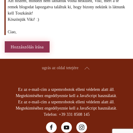
Azt hiszem, mindezt nem láthattuk volna nélküled, Viki, mert a te
remek blogodat lapozgatva találtuk ki, hogy bizony nekünk is látnunk
kell Toszkánát!
Köszönjük Viki! :)
Ciao,
Hozzászólás írása
ugrás az oldal tetejére
Ez az e-mail-cím a szpemrobotok elleni védelem alatt áll.
Megtekintéséhez engedélyeznie kell a JavaScript használatát.
Ez az e-mail-cím a szpemrobotok elleni védelem alatt áll.
Megtekintéséhez engedélyeznie kell a JavaScript használatát.
Telefon: +39 331 8508 145