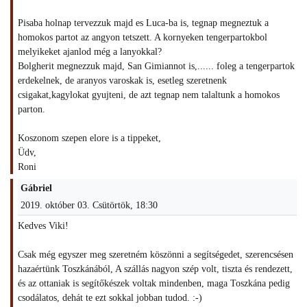
Pisaba holnap tervezzuk majd es Luca-ba is, tegnap megneztuk a
homokos partot az angyon tetszett. A kornyeken tengerpartokbol
melyikeket ajanlod még a lanyokkal?
Bolgherit megnezzuk majd, San Gimiannot is,...... foleg a tengerpartok
erdekelnek, de aranyos varoskak is, esetleg szeretnenk
csigakat,kagylokat gyujteni, de azt tegnap nem talaltunk a homokos
parton.
Koszonom szepen elore is a tippeket,
Üdv,
Roni
Gábriel
2019. október 03. Csütörtök, 18:30
Kedves Viki!
Csak még egyszer meg szeretném köszönni a segítségedet, szerencsésen
hazaértünk Toszkánából, A szállás nagyon szép volt, tiszta és rendezett,
és az ottaniak is segítőkészek voltak mindenben, maga Toszkána pedig
csodálatos, dehát te ezt sokkal jobban tudod. :-)