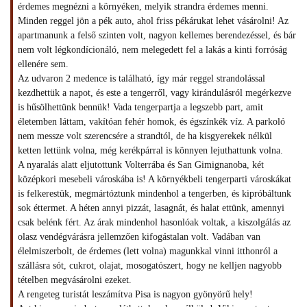
érdemes megnézni a környéken, melyik strandra érdemes menni.
Minden reggel jön a pék auto, ahol friss pékárukat lehet vásárolni! Az
apartmanunk a felső szinten volt, nagyon kellemes berendezéssel, és bár
nem volt légkondícionáló, nem melegedett fel a lakás a kinti forróság
ellenére sem.
Az udvaron 2 medence is található, így már reggel strandolással
kezdhettük a napot, és este a tengerről, vagy kirándulásról megérkezve
is hűsölhettünk bennük! Vada tengerpartja a legszebb part, amit
életemben láttam, vakítóan fehér homok, és égszínkék víz. A parkoló
nem messze volt szerencsére a strandtól, de ha kisgyerekek nélkül
ketten lettünk volna, még kerékpárral is könnyen lejuthattunk volna.
A nyaralás alatt eljutottunk Volterrába és San Gimignanoba, két
középkori mesebeli városkába is! A környékbeli tengerparti városkákat
is felkerestük, megmártóztunk mindenhol a tengerben, és kipróbáltunk
sok éttermet. A héten annyi pizzát, lasagnát, és halat ettünk, amennyi
csak belénk fért. Az árak mindenhol hasonlóak voltak, a kiszolgálás az
olasz vendégvárásra jellemzően kifogástalan volt. Vadában van
élelmiszerbolt, de érdemes (lett volna) magunkkal vinni itthonról a
szállásra sót, cukrot, olajat, mosogatószert, hogy ne kelljen nagyobb
tételben megvásárolni ezeket.
A rengeteg turistát leszámítva Pisa is nagyon gyönyörű hely!