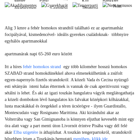
Medence
Parkoló
Klíma
Bankkártya
fi
Nem
Akadálymentes
Gyerekbarát
Tengerparti
Medence
Parkoló
Klíma
Bankkártya
turnusos
Wi-
Akadálymentes
Gyerekbarát
Tengerparti
fi
Nem
Alig 3 kmre a fehér homokos strandtól található ez az apartmanház
turnusos
focipályával, kismedencével- ideális gyerekes családoknak- többnyire
egyhálós apartmanokkal
apartmanárak napi 65-260 euro között
Itt a híres
fehér homokos strand
egy több kilométer hosszú homokos
SZABAD strand homokdünékkel ahova elmenekülhetünk a zsúfolt
egyen-napernyős fizetős strandokról. A közeli Vada és Cecina nyüzsgő
esti sétányán isteni halas éttermek is vannak de csak aperitivozni vagy
sétálni is lehet. És aki az igazi toszkán hangulatra vágyik meglátogathatja
a közeli dombokon lévő hangulatos kis falvakat középkori kőházakkal,
lusta macskákkal és öregekkel a téren ücsörögve - ilyen Guardistallo,
Montescudaio vagy Rosignano Marittima. Aki kirándulni akar az
Volterrába vagy San Gimignanoba is könnyen eljuthat kevesebb mint egy
óra alatt vagy a part menti úton Livornót érintve Pisába vagy dél felé
akár
Elba szigetére
is áthajózhat. A toszkán tengerpartokról, strandokról
bővebben írtam a Toszkánás bemutató
menüben- klikk ide.