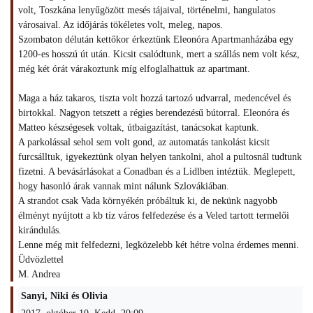
volt, Toszkána lenyűgözött mesés tájaival, történelmi, hangulatos
városaival. Az időjárás tökéletes volt, meleg, napos.
Szombaton délután kettőkor érkeztünk Eleonóra Apartmanházába egy
1200-es hosszú út után. Kicsit csalódtunk, mert a szállás nem volt kész,
még két órát várakoztunk míg elfoglalhattuk az apartmant.
Maga a ház takaros, tiszta volt hozzá tartozó udvarral, medencével és
birtokkal. Nagyon tetszett a régies berendezésű bútorral. Eleonóra és
Matteo készségesek voltak, útbaigazítást, tanácsokat kaptunk.
A parkolással sehol sem volt gond, az automatás tankolást kicsit
furcsálltuk, igyekeztünk olyan helyen tankolni, ahol a pultosnál tudtunk
fizetni. A bevásárlásokat a Conadban és a Lidlben intéztük. Meglepett,
hogy hasonló árak vannak mint nálunk Szlovákiában.
A strandot csak Vada környékén próbáltuk ki, de nekünk nagyobb
élményt nyújtott a kb tíz város felfedezése és a Veled tartott termelői
kirándulás.
Lenne még mit felfedezni, legközelebb két hétre volna érdemes menni.
Üdvözlettel
M. Andrea
Sanyi, Niki és Olivia