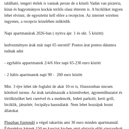
található, tengeri ételek is vannak persze de a közeli Vadán van pizzeria,
kínai és hagyományos kockás terítős olasz étterem is. A bicikliket ingyen
lehet elvinni, de egyeztetni kell előre a recepcion. Az internet wireless
ingyenes, a recepcio közelében működik.
Napi apartmanárak 2026-ban
( nyitva ápr. 1 és okt. 5 között)
kedvezményes árak már napi 65 eurotól! Pontos árat pontos dátumra
tudnak adni
- egyhálós appartmanok 2/4/6 főre napi 65-230 euro között
- 2 hálós apartmanok napi 90 - 260 euro között
Min. 3 éjre lehet ide foglalni de akár 10-re is, főszezonban sincsen
kötelező turnus. Az árak tartalmazzák a közműveket, ágyneműhuzatot és
törölközőket heti cserével és a medencék, fedett parkoló, kerti grill,
biciklik, játszótér, focipálya használatát. Nem lehet hozzájuk hozni
állatokat.
Pluszban fizetendő
a végső takarítás ami 30 euro minden apartmannál.
Érkezéskor kérnek 150 eu kauciot kp-ben amit elutazás előtt visszaadnak