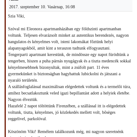
2017. szeptember 10. Vasárnap, 16:08
Szia Viki,
Szóval mi Eleonora apartmanházában egy földszinti apartmanban
voltunk. Teljesen elvarázsolt minket az autentikus berendezés, nagyon
hangulatos és kényelmes volt, isteni lakomákat fôztünk helyi
alapanyagokból, amit kint a teraszon tudtunk elfogyasztani.
Tengerparti apartmant kerestünk, de mindössze egy napot fürödtünk a
tengerben, hiszen a puha párnás nyugágyak és a tiszta medencék sokkal
kényelmesebbnek bizonyultak, mint a zsúfolt part. 11 éves
gyermekünket is biztonságban hagyhattuk lubickolni és játszani a
nyaraló területén.
A szállásfoglalással maximálisan elégedettek voltunk és a termelôi túra,
amihez becsatlakoztunk veled igazi bepillantást adott a helyiek életébe.
Nagyon élveztük.
Hazafelé 2 napot töltöttünk Firenzében, a szállással itt is elégedettek
voltunk, tiszta, kényelmes, jó közlekedés mellett volt, bôsèges
reggelivel, parkolóval.
Köszönöm Viki! Remélem találkozunk még, mi nagyon szeretnénk