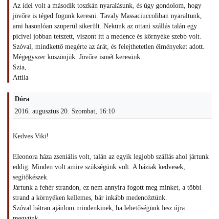
Az idei volt a második toszkán nyaralásunk, és úgy gondolom, hogy
jövőre is téged fogunk keresni. Tavaly Massaciuccoliban nyaraltunk,
ami hasonlóan szuperül sikerült. Nekünk az ottani szállás talán egy
picivel jobban tetszett, viszont itt a medence és környéke szebb volt.
Szóval, mindkettő megérte az árát, és felejthetetlen élményeket adott.
Mégegyszer köszönjük. Jövőre ismét keresünk.
Szia,
Attila
Dóra
2016. augusztus 20. Szombat, 16:10
Kedves Viki!
Eleonora háza zseniális volt, talán az egyik legjobb szállás ahol jártunk
eddig. Minden volt amire szükségünk volt. A háziak kedvesek,
segítőkészek.
Jártunk a fehér strandon, ez nem annyira fogott meg minket, a többi
strand a környéken kellemes, bár inkább medencéztünk.
Szóval bátran ajánlom mindenkinek, ha lehetőségünk lesz újra
megyünk.