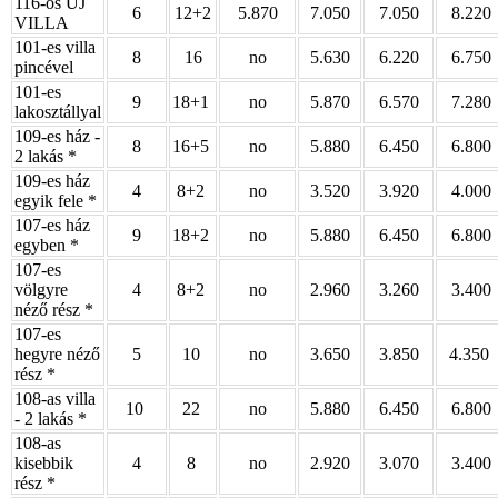
116-os ÚJ
6
12+2
5.870
7.050
7.050
8.220
VILLA
101-es villa
8
16
no
5.630
6.220
6.750
pincével
101-es
9
18+1
no
5.870
6.570
7.280
lakosztállyal
109-es ház -
8
16+5
no
5.880
6.450
6.800
2 lakás *
109-es ház
4
8+2
no
3.520
3.920
4.000
egyik fele *
107-es ház
9
18+2
no
5.880
6.450
6.800
egyben *
107-es
völgyre
4
8+2
no
2.960
3.260
3.400
néző rész *
107-es
hegyre néző
5
10
no
3.650
3.850
4.350
rész *
108-as villa
10
22
no
5.880
6.450
6.800
- 2 lakás *
108-as
kisebbik
4
8
no
2.920
3.070
3.400
rész *