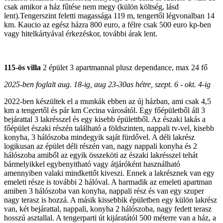
csak amikor a ház fűtése nem megy (külön költség, lásd
lent).Tengerszint feletti magassága 119 m, tengertől légvonalban 14
km. Kaucio az egész házra 800 euro, a félre csak 500 euro kp-ben
vagy hitelkártyával érkezéskor, további árak lent.
115-ös villa
2 épület 3 apartmannal plusz dependance, max 24 fő
2025-ben foglalt aug. 18-ig, aug 23-30as hétre, szept. 6 - okt. 4-ig
2022-ben készültek el a munkák ebben az új házban, ami csak 4,5
km a tengertől és pár km Cecina városától. Egy főépületből áll 3
bejárattal 3 lakrésszel és egy kisebb épülettből. Az északi lakás a
főépület északi részén található a földszinten, nappali tv-vel, kisebb
konyha, 3 hálószoba mindegyik saját fürdővel. A déli lakrész
logikusan az épület déli részén van, nagy nappali konyha és 2
hálószoba amiből az egyik összeköti az északi lakrésszel tehát
bármelyikkel egybenyitható vagy átjáróként használható
amennyiben valaki mindkettőt kiveszi. Ennek a lakrésznek van egy
emeleti része is további 2 hálóval. A harmadik az emeleti apartman
amiben 3 hálószoba van konyha, nappali rész és van egy szuper
nagy terasz is hozzá. A másik kissebbik épületben egy külön lakrész
van, két bejárattal, nappali, konyha 2 hálószoba, nagy fedett terasz
hosszú asztallal. A tengerparti út kijáratától 500 méterre van a ház, a