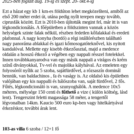
2025-ben foglalt aug. 19-ig és szept. 20- okt.4-ig
Ezt a házat egy kb 1 km-es földúton lehet megközelíteni, amiből az
első 200 méter erdei út, utána pedig nyílt terepen megy tovább,
ciprusfák között. Ezt is 2010-ben újították megint fel, már itt is van
légkondicionálás. A főépületben a földszinten vannak a közös
helységek szinte falak nélkül, részben fedetlen kőfalakkal és eredeti
plafonnal. A nagy konyha (bordó) a régi istállórészben található
nagy panoráma ablakkal és igazi kőmosogatóteknővel, kis nyitott
kandalóval. Mellette egy kisebb étkezőasztal, majd a medence
oldalán a hosszú étkező a végében egy nappali résszel fotelekkel.
Innen továbbkanyarodva van egy másik nappali a virágos és krém
színű diványokkal, Tv-vel és majolika kályhával. Az emeleten egy
folyosóról nyílik az 5 szoba, sajátfürdővel, a rózsaszín dominál
bennük, van baldachinos , fa és vaságy is. Az oldalsó kis épületben
valójában egy kis nappalli és hálószoba van, saját fürdővel, 2 fős.
Fűtés, légkondicionáló is van, szunyoghálók. A medence 10x5
méteres, mélysége 150 centi és
fűthető
a vize ( külön költség, lásd
lent). Tengerszint feletti magassága 58 méter, a tengertől
légvonalban 14km. Kaucio 500 euro kp-ben vagy hitelkártyával
érkezéskor, további árak lent.
103-as villa
6 szoba / 12+1 fő