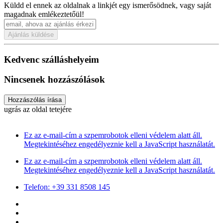
Küldd el ennek az oldalnak a linkjét egy ismerősödnek, vagy saját
magadnak emlékeztetőül!
Ajánlás küldése
Kedvenc szálláshelyeim
Nincsenek hozzászólások
Hozzászólás írása
ugrás az oldal tetejére
Ez az e-mail-cím a szpemrobotok elleni védelem alatt áll.
Megtekintéséhez engedélyeznie kell a JavaScript használatát.
Ez az e-mail-cím a szpemrobotok elleni védelem alatt áll.
Megtekintéséhez engedélyeznie kell a JavaScript használatát.
Telefon: +39 331 8508 145