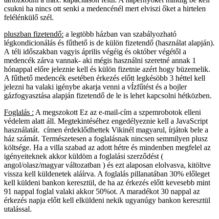
csukni ha nincs ott senki a medencénél mert elviszi őket a hirtelen
felélénkülő szél.
pluszban fizetendő:
a legtöbb házban van szabályozható
légkondicionálás és fűthető is de külön fizetendő (használat alapján).
A téli időszakban vagyis április végéig és október végétől a
medencék zárva vannak- aki mégis használni szeretné annak 1
hónappal előre jeleznie kell és külön fizetnie azért hogy büzemelik.
A fűthető medencék esetében érkezés előtt legkésöbb 3 héttel kell
jelezni ha valaki igénybe akarja venni a vÍzfűtést és a bojler
gázfogyasztása alapján fizetendő de le is lehet kapcsolni hétközben.
Foglalás :
A megszokott
Ez az e-mail-cím a szpemrobotok elleni
védelem alatt áll. Megtekintéséhez engedélyeznie kell a JavaScript
használatát.
címen érdeklődhettek Vikinél magyarul, írjátok bele a
ház számát. Természetesen a foglalásnak nincsen semmilyen plusz
költsége. Ha a villa szabad az adott hétre és mindenben megfelel az
igényeiteknek akkor küldöm a foglalási szerződést (
angol/olasz/magyar változatban ) és ezt alaposan elolvasva, kitöltve
vissza kell küldenetek aláírva. A foglalás pillanatában 30% előleget
kell küldeni bankon keresztül, de ha az érkezés előtt kevesebb mint
91 nappal foglal valaki akkor 50%ot. A maradékot 30 nappal az
érkezés napja előtt kell elküldeni nekik ugyanúgy bankon keresztül
utalással.