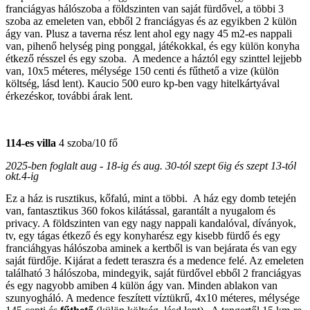
franciágyas hálószoba a földszinten van saját fürdővel, a többi 3
szoba az emeleten van, ebből 2 franciágyas és az egyikben 2 külön
ágy van. Plusz a taverna rész lent ahol egy nagy 45 m2-es nappali
van, pihenő helység ping ponggal, játékokkal, és egy külön konyha
étkező résszel és egy szoba. A medence a háztól egy szinttel lejjebb
van, 10x5 méteres, mélysége 150 centi és fűthető a vize (külön
költség, lásd lent). Kaucio 500 euro kp-ben vagy hitelkártyával
érkezéskor, további árak lent.
114-es villa
4 szoba/10 fő
2025-ben foglalt aug - 18-ig és aug. 30-tól szept 6ig és szept 13-tól
okt.4-ig
Ez a ház is rusztikus, kőfalú, mint a többi. A ház egy domb tetején
van, fantasztikus 360 fokos kilátással, garantált a nyugalom és
privacy. A földszinten van egy nagy nappali kandalóval, díványok,
tv, egy tágas étkező és egy konyharész egy kisebb fürdő és egy
franciáhgyas hálószoba aminek a kertből is van bejárata és van egy
saját fürdője. Kijárat a fedett teraszra és a medence felé. Az emeleten
található 3 hálószoba, mindegyik, saját fürdővel ebből 2 franciágyas
és egy nagyobb amiben 4 külön ágy van. Minden ablakon van
szunyogháló. A medence feszített víztükrű, 4x10 méteres, mélysége