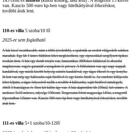
145 centi és
fűthető
(külön költség, lásd lent) . A tengertől 15 km-re
van. Kaucio 500 euro kp-ben vagy hitelkártyával érkezéskor,
további árak lent.
110-es villa
5 szoba/10 fő
2025-re sem foglalható
A ház kissé rusztikusabb, mint a többi (eredetibb), a spaletták az eredeti világoskék színben
maradtak. Egy kb 1 kmes füldúton lehet megközelíteni, egy ciprusokkal szegélyzett tipikus
toszkán úton. A ház egy domb tetején van, fantasztikus 360fokos kilátással és abszolut
magányosan, vagyis garantátl a nyugalom és privacy. A földszinten van egy nagy nappali
kandalóval, egy másik kisebb helység szintén kandalóval, egy tágas étkező és egy konyha.
Itt lent van még egy hálószoba saját fürdővel és egy közös fürdő is. Az emeletre kőlépcsőn
lehet feljutni, a tágas folyosóról nyílik a további 4 hálószoba, saját fürdővel mindegyik,
ebből 3 franciágyas és 1ben két külön ágy van. A ház alapterülete kb 250m2, két szintes. A
medence 5x10 méteres, mlysége 150centi. Tengerszint feletti magassága 145m, a tengertől
légvonalban 12kmre van. Kaucio 500 euro kp-ben vagy hitelkártyával érkezéskor, további
árak lent.
111-es villa
5+1 szoba/10-12fő