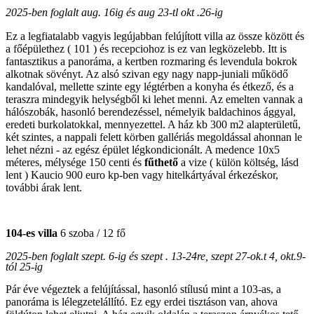
2025-ben foglalt aug. 16ig és aug 23-tl
okt .26-ig
Ez a legfiatalabb vagyis legújabban felújított villa az össze között és
a főépülethez ( 101 ) és recepciohoz is ez van legközelebb. Itt is
fantasztikus a panoráma, a kertben rozmaring és levendula bokrok
alkotnak sövényt. Az alsó szivan egy nagy napp-juniali működő
kandalóval, mellette szinte egy légtérben a konyha és étkező, és a
teraszra mindegyik helységből ki lehet menni. Az emelten vannak a
hálószobák, hasonló berendezéssel, némelyik baldachinos ággyal,
eredeti burkolatokkal, mennyezettel. A ház kb 300 m2 alapterületű,
két szintes, a nappali felett körben gallériás megoldással ahonnan le
lehet nézni - az egész épület légkondicionált. A medence 10x5
méteres, mélysége 150 centi és
fűthető
a vize ( külön költség, lásd
lent ) Kaucio 900 euro kp-ben vagy hitelkártyával érkezéskor,
további árak lent.
104-es villa
6 szoba / 12 fő
2025-ben foglalt szept. 6-ig és szept . 13-24re, szept 27-ok.t 4, okt.9-
tól 25-ig
Pár éve végeztek a felújítással, hasonló stílusú mint a 103-as, a
panoráma is lélegzetelállító. Ez egy erdei tisztáson van, ahova