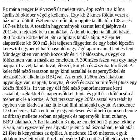
Ez már a tenger felé vezető út melettt van, épp ezért itt a klíma
áprilistól október végéig kellemes. Egy kb 2 kmes földút vezet a
házhot a főúttól részben az erdőn át, mögötte található a 108-as és
107-es ház is. A toszkán hagyományok szerint lett újjáépítve és
2011-ben fejezték be a munkákat. A domb tetején található háztól
360 fokban körbe lehet látni a tipikus lankás tájra. Az épület
alapterülete kb 600 m2, két teljesen független de egy belső lépcsőn
keresztül egybenyitható hasonló nagyságú apartmannal lent és fent.
Mindegyikben van több közös tér és 4-4 hálószoba, az egyik a
földszinten van a másik az emeleten. A 300m2es fszen van egy nagy
nappali Tv-vel, kandaloval, étkező, konyha és 4 szoba fürdővel. A
kelet felé néző teraszon nagy kinti asztallal és napernyőkkel és
pizzastüésre alkalmas BBQval. Az emeleti 260m2es lakásban
ugyanúgy van nappali, konyha, étkező és 4szoba fürdővel plusz egy
közös fürdő is. Itt van egy dél felé néző panorámaterasz kerti
asztallal, székekkel és napernyőkkel, hinta és grill és a kőlépcsőn át
mehetünk le a kertbe. A fszi teraszon egy 20fős asztal van tehát ha
egyben van kiadva a ház itt le tud ülni mindenki együtt. A medence
12x6méteres, 145 centi mély egyenletesen és fűthető (nincsen benne
az árban) mellette sorban napágyak és napernyők, kinti zuhany,
BBQ található. A fszi lakásban 3 míg az emeletiben 2 plusz fekhely
is van, ami egyszemélyes ágyakat jelent 5 hálószobában, tehát akár
21 főre is kényelmes az épület. A medence 12x6 méteres, egyik
oldalon feszített víztükörrel, mélysége 145 centi és fűthető a vize de