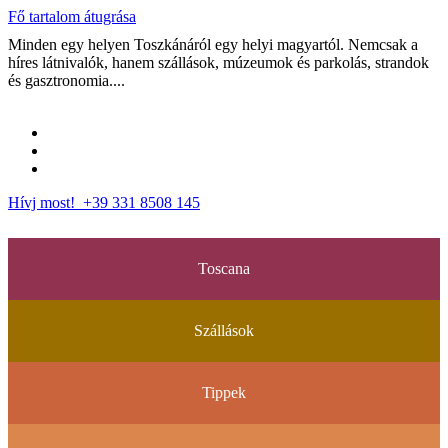
Fő tartalom átugrása
Minden egy helyen Toszkánáról egy helyi magyartól. Nemcsak a
híres látnivalók, hanem szállások, múzeumok és parkolás, strandok
és gasztronomia....
Hívj most! +39 331 8508 145
Toscana
Szállások
Tippek