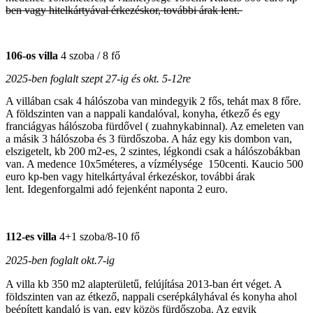
ben vagy hitelkártyával érkezéskor, további árak lent.
106-os villa
4 szoba / 8 fő
2025-ben foglalt szept 27-ig és okt. 5-12re
A villában csak 4 hálószoba van mindegyik 2 fős, tehát max 8 főre.
A földszinten van a nappali kandalóval, konyha, étkező és egy
franciágyas hálószoba fürdővel ( zuahnykabinnal). Az emeleten van
a másik 3 hálószoba és 3 fürdőszoba. A ház egy kis dombon van,
elszigetelt, kb 200 m2-es, 2 szintes, légkondi csak a hálószobákban
van. A medence 10x5méteres, a vízmélysége 150centi. Kaucio 500
euro kp-ben vagy hitelkártyával érkezéskor, további árak
lent. Idegenforgalmi adó fejenként naponta 2 euro.
112-es villa
4+1 szoba/8-10 fő
2025-ben foglalt
okt.7-ig
A villa kb 350 m2 alapterületű, felújítása 2013-ban ért véget. A
földszinten van az étkező, nappali cserépkályhával és konyha ahol
beépített kandaló is van, egy közös fürdőszoba. Az egyik