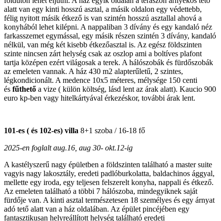
földúton lehet eljutni. A ház egyik oldalán a teraszon árnyékos tető
alatt van egy kinti hosszú asztal, a másik oldalon egy védettebb,
félig nyitott másik étkező is van szintén hosszú asztallal ahová a
konyhából lehet kilépni. A nappaliban 3 dívány és egy kandaló néz
farkasszemet egymással, egy másik részen szintén 3 dívány, kandaló
nélkül, van még két kisebb étkezőasztal is. Az egész földszinten
szinte nincsen zárt helység csak az oszlop ami a boltíves plafont
tartja középen ezért világosak a terek. A hálószobák és fürdőszobák
az emeleten vannak. A ház 430 m2 alapterűletű, 2 szintes,
légkondicionált. A medence 10x5 méteres, mélysége 150 centi
és
fűthető
a vize ( külön költség, lásd lent az árak alatt). Kaucio 900
euro kp-ben vagy hitelkártyával érkezéskor, további árak lent.
101-es ( és 102-es) villa
8+1 szoba / 16-18 fő
2025-en foglalt aug.16, aug 30- okt.12-ig
A kastélyszerű nagy épületben a földszinten található a master suite
vagyis nagy lakosztály, eredeti padlóburkolatta, baldachinos ággyal,
mellette egy iroda, egy teljesen felszerelt konyha, nappali és étkező.
Az emeleten található a többi 7 hálószoba, mindegyiknek saját
fürdője van. A kinti asztal természetesen 18 személyes és egy árnyat
adó tető alatt van a ház oldalában. Az épület pincéjében egy
fantasztikusan helyreállított helység található eredeti