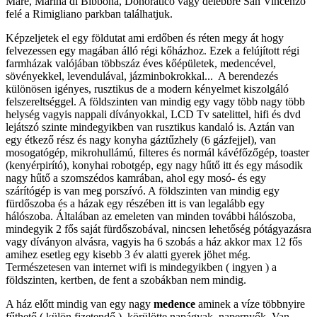
Mare, Marina di Bibbona, Donoratico vagy délebbre San Vincenzo
felé a Rimigliano parkban találhatjuk.
Képzeljetek el egy földutat ami erdőben és réten megy át hogy
felvezessen egy magában álló régi kőházhoz. Ezek a felújított régi
farmházak valójában többszáz éves kőépületek, medencével,
sövényekkel, levendulával, jázminbokrokkal... A berendezés
különösen igényes, rusztikus de a modern kényelmet kiszolgáló
felszereltséggel. A földszinten van mindig egy vagy több nagy több
helység vagyis nappali díványokkal, LCD Tv satelittel, hifi és dvd
lejátszó szinte mindegyikben van rusztikus kandaló is. Aztán van
egy étkező rész és nagy konyha gáztűzhely (6 gázfejjel), van
mosogatógép, mikrohullámú, filteres és normál kávéfőzőgép, toaster
(kenyérpirító), konyhai robotgép, egy nagy hűtő itt és egy második
nagy hűtő a szomszédos kamrában, ahol egy mosó- és egy
szárítógép is van meg porszívó. A földszinten van mindig egy
fürdőszoba és a házak egy részében itt is van legalább egy
hálószoba. Általában az emeleten van minden további hálószoba,
mindegyik 2 fős saját fürdőszobával, nincsen lehetőség pótágyazásra
vagy díványon alvásra, vagyis ha 6 szobás a ház akkor max 12 fős
amihez esetleg egy kisebb 3 év alatti gyerek jöhet még.
Természetesen van internet wifi is mindegyikben ( ingyen ) a
földszinten, kertben, de fent a szobákban nem mindig.
A ház előtt mindig van egy nagy
medence
aminek a víze többnyire
fűthető ( külön fizetendő ), körülötte napágyak, napernyők. Van