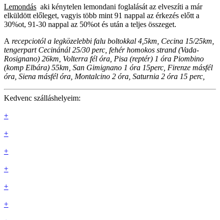
Lemondás
aki kénytelen lemondani foglalását az elveszíti a már
elküldött előleget, vagyis több mint 91 nappal az érkezés előtt a
30%ot, 91-30 nappal az 50%ot és után a teljes összeget.
A
recepciotól a legközelebbi falu boltokkal 4,5km, Cecina 15/25km,
tengerpart Cecinánál 25/30 perc, fehér homokos strand (Vada-
Rosignano) 26km, Volterra fél óra, Pisa (reptér) 1 óra Piombino
(komp Elbára) 55km, San Gimignano 1 óra 15perc, Firenze másfél
óra, Siena másfél óra, Montalcino 2 óra, Saturnia 2 óra 15 perc,
Kedvenc szálláshelyeim:
+
+
+
+
+
+