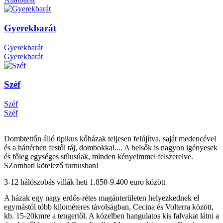
Gyerekbarát
Gyerekbarát
Gyerekbarát
Széf
Széf
Széf
Dombtettőn álló tipikus kőházak teljesen felújítva, saját medencével
és a háttérben festői táj, dombokkal.... A belsők is nagyon igényesek
és főleg egységes stílusúak, minden kényelmmel felszerelve.
SZombati kötelező turnusban!
3-12 hálószobás villák heti 1.850-9.400 euro között
A házak egy nagy erdős-rétes magánterületen helyezkednek el
egymástól több kilométeres távolságban, Cecina és Volterra között,
kb. 15-20kmre a tengertől. A közelben hangulatos kis falvakat látni a