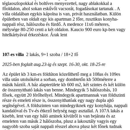
téglaoszlopokkal és boltíves menyezettel, nagy ablakokkal a
főoldalon, ahol sokan eskűvői vacsorát, fogadásokat tartanak . A
villa oldalában egykis kápolna is van, privát használatban. Külön
épületben van oldalt egy kis apartman 2 főre, rusztikus konyha-
nappali rész, hálószoba és fürdő. A medence 11x6 méteres,
mélysége 80-250 centi a két oldalon. Kaucio 900 euro kp-ben vagy
hitelkártyával érkezéskor. Árak lent
107-es villa
2 lakás, 9+1 szoba / 18+2 fő
2025-ben foglalt aug.23-ig és szept. 16-30, okt. 18-25-re
Az épület kb 3 km-es földúton közelíthető meg a 108as és 109es
villa után utolsóként a sorban, egy dombtetőn kb 500méterre a
másik háztól. A ház alapterülete kb 600 m2, két szintes és két külön
de összenyitható lakás van benne. Mindegyik 5 hálószobás, 10
fősek, együtt 20 férőhellyel. Mindegyik apartmannak van földszinti
része és emeleti része is, összenyithatóak egy nagy dupla ajtó
segítségével. A földszinten van mindegyiknek egy konyhája, nappali
kandalóval és Tv-és étkező helység nagy asztallal. A 107A lakás a
kisebb, lent van egy háló aminek kívülről is van bejárata és az
emeleten van másik 2 hálószoba, plusz a lakosztály vagyis egy
nagyobb szoba saját nappali résszel ahova plusz két főnek tudnak