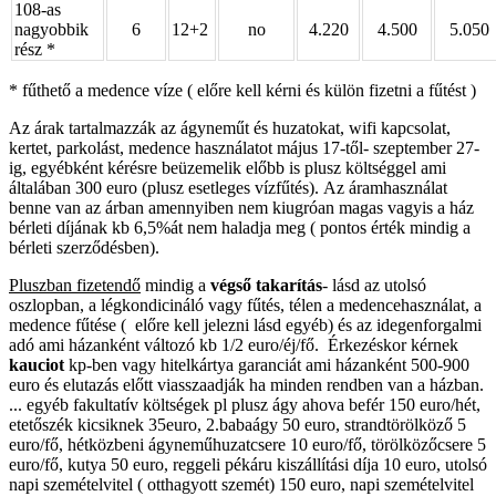
108-as
nagyobbik
6
12+2
no
4.220
4.500
5.050
rész *
* fűthető a medence víze ( előre kell kérni és külön fizetni a fűtést )
Az árak tartalmazzák az ágyneműt és huzatokat, wifi kapcsolat,
kertet, parkolást, medence használatot május 17-től- szeptember 27-
ig, egyébként kérésre beüzemelik előbb is plusz költséggel ami
általában 300 euro (plusz esetleges vízfűtés). Az áramhasználat
benne van az árban amennyiben nem kiugróan magas vagyis a ház
bérleti díjának kb 6,5%át nem haladja meg ( pontos érték mindig a
bérleti szerződésben).
Pluszban fizetendő
mindig a
végső takarítás
- lásd az utolsó
oszlopban, a légkondicináló vagy fűtés, télen a medencehasználat, a
medence fűtése ( előre kell jelezni lásd egyéb) és az idegenforgalmi
adó ami házanként változó kb 1/2 euro/éj/fő. Érkezéskor kérnek
kauciot
kp-ben vagy hitelkártya garanciát ami házanként 500-900
euro és elutazás előtt viasszaadják ha minden rendben van a házban.
... egyéb fakultatív költségek pl plusz ágy ahova befér 150 euro/hét,
etetőszék kicsiknek 35euro, 2.babaágy 50 euro, strandtörölköző 5
euro/fő, hétközbeni ágyneműhuzatcsere 10 euro/fő, törölközőcsere 5
euro/fő, kutya 50 euro, reggeli pékáru kiszállítási díja 10 euro, utolsó
napi szemételvitel ( otthagyott szemét) 150 euro, napi szemételvitel