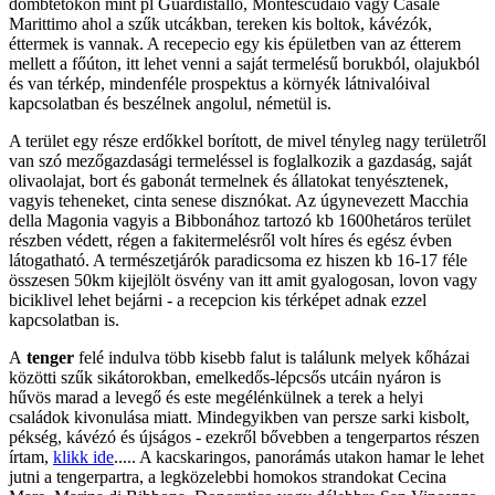
dombtetőkön mint pl Guardistallo, Montescudaio vagy Casale
Marittimo ahol a szűk utcákban, tereken kis boltok, kávézók,
éttermek is vannak. A recepecio egy kis épületben van az étterem
mellett a főúton, itt lehet venni a saját termelésű borukból, olajukból
és van térkép, mindenféle prospektus a környék látnivalóival
kapcsolatban és beszélnek angolul, németül is.
A terület egy része erdőkkel borított, de mivel tényleg nagy területről
van szó mezőgazdasági termeléssel is foglalkozik a gazdaság, saját
olivaolajat, bort és gabonát termelnek és állatokat tenyésztenek,
vagyis teheneket, cinta senese disznókat. Az úgynevezett Macchia
della Magonia vagyis a Bibbonához tartozó kb 1600hetáros terület
részben védett, régen a fakitermelésről volt híres és egész évben
látogatható. A természetjárók paradicsoma ez hiszen kb 16-17 féle
összesen 50km kijejlölt ösvény van itt amit gyalogosan, lovon vagy
biciklivel lehet bejárni - a recepcion kis térképet adnak ezzel
kapcsolatban is.
A
tenger
felé indulva több kisebb falut is találunk melyek kőházai
közötti szűk sikátorokban, emelkedős-lépcsős utcáin nyáron is
hűvös marad a levegő és este megélénkülnek a terek a helyi
családok kivonulása miatt. Mindegyikben van persze sarki kisbolt,
pékség, kávézó és újságos - ezekről bővebben a tengerpartos részen
írtam,
klikk ide
..... A kacskaringos, panorámás utakon hamar le lehet
jutni a tengerpartra, a legközelebbi homokos strandokat Cecina