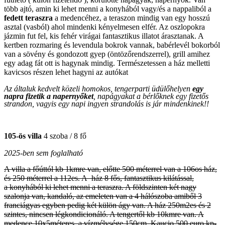
több ajtó, amin ki lehet menni a konyhából vagy/és a nappaliból a
fedett teraszra
a medencéhez, a teraszon mindig van egy hosszú
asztal (vasból) ahol mindenki kényelmesen elfér. Az oszlopokra
jázmin fut fel, kis fehér virágai fantasztikus illatot árasztanak. A
kertben rozmaring és levendula bokrok vannak, babérlevél bokorból
van a sövény és gondozott gyep (öntözőrendszerrel), grill amihez
egy adag fát ott is hagynak mindig. Természetessen a ház melletti
kavicsos részen lehet hagyni az autókat
Az általuk kedvelt közeli homokos, tengerparti üdülőhelyen
egy
napra fizetik a napernyőket
, napágyakat a bérlőknek egy fizetős
strandon, vagyis egy napi ingyen strandolás is jár mindenkinek!!
105-ös villa
4 szoba / 8 fő
2025-ben sem foglalható
A villa a főúttól kb 1kmre van, előtte 500 méterrel van a 106os ház,
és 250 méterrel a 112es. A ház 8 fős, fantasztikus kilátással,
a konyhából ki lehet menni a teraszra. A földszinten két nagy
szalonja van, kandaló, az emeleten van a 4 hálószoba amiből 3
franciágyas egyben pedig két külön ágy van. A ház 250m2es és 2
szintes, nincsen légkondicionáló. A tengertől kb 10kmre van. A
medence 10x5méteres, a vízmélysége 150cm. Kaucio 500 euro kp-