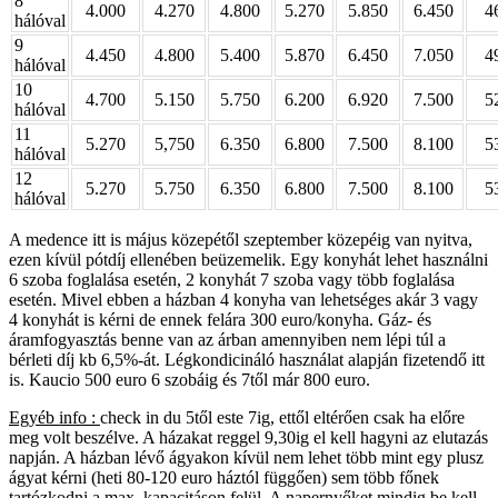
8
4.000
4.270
4.800
5.270
5.850
6.450
4
hálóval
9
4.450
4.800
5.400
5.870
6.450
7.050
4
hálóval
10
4.700
5.150
5.750
6.200
6.920
7.500
5
hálóval
11
5.270
5,750
6.350
6.800
7.500
8.100
5
hálóval
12
5.270
5.750
6.350
6.800
7.500
8.100
5
hálóval
A medence itt is május közepétől szeptember közepéig van nyitva,
ezen kívül pótdíj ellenében beüzemelik. Egy konyhát lehet használni
6 szoba foglalása esetén, 2 konyhát 7 szoba vagy több foglalása
esetén. Mivel ebben a házban 4 konyha van lehetséges akár 3 vagy
4 konyhát is kérni de ennek felára 300 euro/konyha. Gáz- és
áramfogyasztás benne van az árban amennyiben nem lépi túl a
bérleti díj kb 6,5%-át. Légkondicináló használat alapján fizetendő itt
is. Kaucio 500 euro 6 szobáig és 7től már 800 euro.
Egyéb info :
check in du 5től este 7ig, ettől eltérően csak ha előre
meg volt beszélve. A házakat reggel 9,30ig el kell hagyni az elutazás
napján. A házban lévő ágyakon kívül nem lehet több mint egy plusz
ágyat kérni (heti 80-120 euro háztól függően) sem több főnek
tartózkodni a max. kapacitáson felül. A napernyőket mindig be kell