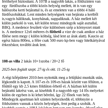
férőhelyet biztosítani. A 107B a nagyobb lakás, a földszinten van
egy fürdőszoba a többi közös helység mellett, itt is van egy
hálószoba kerti bejárattal is, és az emeleten van a többi 4 háló
fürdőszobákkal. Lent minden helységnek van bejárata a kertből
is,vagyis hálóknak, konyhának, nappaliknak. A ház mellett két
külön parkoló is van, két külön terasz mindegyik saját asztallal,
BBQ. A medence feszített víze különösen szép a környezet miatt
is. A medence 12x6 méteres és
fűthető
a vize de csak amikor a ház
fűtése nem megy ( külön költség, lásd lent az árak alatt). Kaucio az
egész házra 800eu, a félre csak 500 euro kp-ben vagy hitelkártyával
érkezéskor, további árak lent.
108-as villa
2 lakás 10+1szoba / 20+2 fő
2025-ben
foglalt szept. 27-ig és okt. 11-25-ig
A régi kőépületet 2010-ben nyitották meg a felújítási munkák után,
légkondit is kapott. A 107-es és 109-es házak között van félúton, a
főúttól egy kb 2,5 kmes földúton érhető el. A házban két külön
bejárattú lakrész van, az kisebbik 8 a nagyobb egy 14 fős melyeket
külön de egyben is ki lehet bérelni, így 22 főnek van hely.
Mindegyik apartman két szinten helyezkedik el, többnyire a
földszinten vannak a közös helységek, fent pedig a szobák. A
kisebbik vagyis a 108A lakásban lent van egy konyha, étkező rész