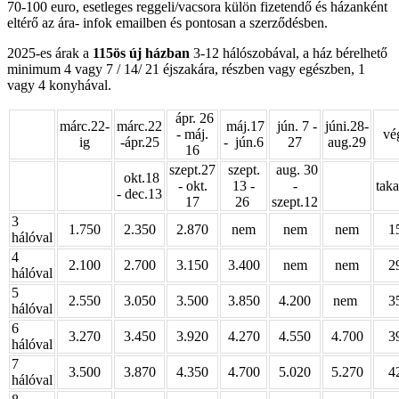
70-100 euro, esetleges reggeli/vacsora külön fizetendő és házanként
eltérő az ára- infok emailben és pontosan a szerződésben.
2025-es árak a
115ös új házban
3-12 hálószobával, a ház bérelhető
minimum 4 vagy 7 / 14/ 21 éjszakára, részben vagy egészben, 1
vagy 4 konyhával.
ápr. 26
márc.22-
márc.22
máj.17
jún. 7 -
júni.28-
- máj.
vé
ig
-ápr.25
- jún.6
27
aug.29
16
szept.27
szept.
aug. 30
okt.18
- okt.
13 -
-
taka
- dec.13
17
26
szept.12
3
1.750
2.350
2.870
nem
nem
nem
1
hálóval
4
2.100
2.700
3.150
3.400
nem
nem
2
hálóval
5
2.550
3.050
3.500
3.850
4.200
nem
3
hálóval
6
3.270
3.450
3.920
4.270
4.550
4.700
3
hálóval
7
3.500
3.870
4.350
4.700
5.020
5.270
4
hálóval