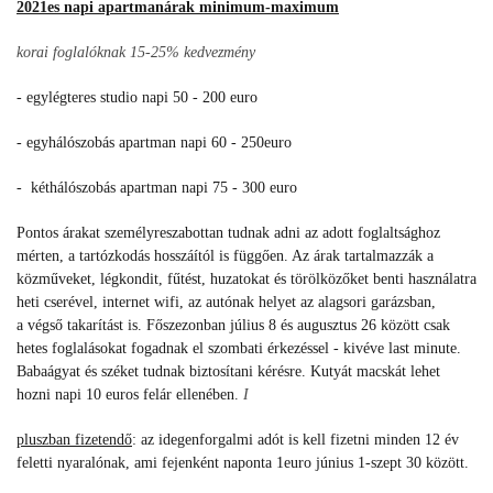
2021es napi apartmanárak minimum-maximum
korai foglalóknak 15-25% kedvezmény
- egylégteres studio napi 50 - 200 euro
- egyhálószobás apartman napi 60 - 250euro
- kéthálószobás apartman napi 75 - 300 euro
Pontos árakat személyreszabottan tudnak adni az adott foglaltsághoz
mérten, a tartózkodás hosszáítól is függően. Az árak tartalmazzák a
közműveket, légkondit, fűtést, huzatokat és törölközőket benti használatra
heti cserével, internet wifi, az autónak helyet az alagsori garázsban,
a végső takarítást is. Főszezonban július 8 és augusztus 26 között csak
hetes foglalásokat fogadnak el szombati érkezéssel - kivéve last minute.
Babaágyat és széket tudnak biztosítani kérésre. Kutyát macskát lehet
hozni napi 10 euros felár ellenében.
I
pluszban fizetendő
: az idegenforgalmi adót is kell fizetni minden 12 év
feletti nyaralónak, ami fejenként naponta 1euro június 1-szept 30 között.