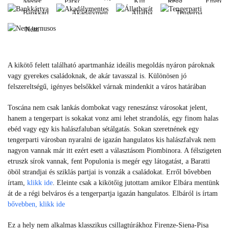
Medence
Parkoló
Klíma
Reggeli
Étterem
turnusos
fi
Bankkártya
Akadálymentes
Állatbarát
Tengerparti
Medence
Parkoló
Klíma
Reggeli
Éttere
Wi-
Bankkártya
Akadálymentes
Állatbarát
Tengerparti
Nem
fi
turnusos
Nem
A kikötő felett található apartmanház ideális megoldás nyáron pároknak
turnusos
vagy gyerekes családoknak, de akár tavasszal is. Különösen jó
felszereltségű, igényes belsőkkel várnak mindenkit a város határában
Toscána nem csak lankás dombokat vagy reneszánsz városokat jelent,
hanem a tengerpart is sokakat vonz ami lehet strandolás, egy finom halas
ebéd vagy egy kis halászfaluban sétálgatás. Sokan szeretnének egy
tengerparti városban nyaralni de igazán hangulatos kis halászfalvak nem
nagyon vannak már itt ezért esett a választásom Piombinora. A félszigeten
etruszk sírok vannak, fent Populonia is megér egy látogatást, a Baratti
öböl strandjai és sziklás partjai is vonzák a családokat. Erről bővebben
írtam,
klikk ide
. Eleinte csak a kikötőig jutottam amikor Elbára mentünk
át de a régi belváros és a tengerpartja igazán hangulatos. Elbáról is írtam
bővebben, klikk ide
Ez a hely nem alkalmas klasszikus csillagtúrákhoz Firenze-Siena-Pisa