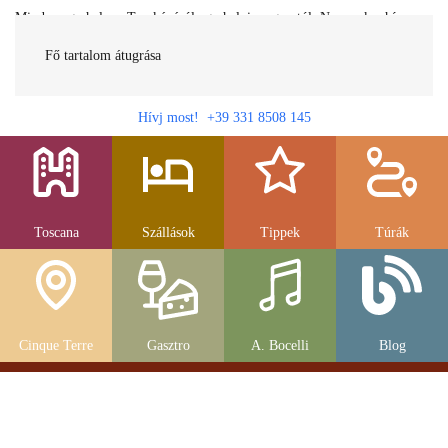
Minden egy helyen Toszkánáról egy helyi magyartól. Nemcsak a híres
látnivalók, hanem szállások, múzeumok és parkolás, strandok és
gasztronomia....
Fő tartalom átugrása
Hívj most! +39 331 8508 145
Toscana
Szállások
Tippek
Túrák
Cinque Terre
Gasztro
A. Bocelli
Blog