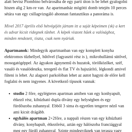
alatt bevisz Piombino belvárosába de egy parti úton is be lehet gyalogolni
hiszen alig 2 km-re van. Az apartmanház mögötti domb tetején 10 perces
sétára van egy csillagvizsgáló ahonnan fantasztikus a panoráma is.
Mivel 2017 április első hétvégéjén jártam itt a saját képeimen (sk) a kert
és udvar kicsit ridegnek tűnhet. A képek viszont hűek a valósághoz,
minden rendezett, tiszta, csak nem nyáriak.
Apartmanok:
Mindegyik apartmanban van egy komplett konyha
elektromos tűzhellyel, hűtővel (fagyasztó rész is ), mikrohullámú sütővel,
mosogatógéppel. Az ágyakon ágnynemű és huzatok, törölközőket, széf,
vasaló és vasalódeszka, teregető és flat TV és hajszárító, légkondi amivel
fűteni is lehet. Az alagsori parkolóban lehet az autot hagyni de előre kell
foglalni és nem ingyenes. A következő típusok vannak:
studio
2 főre, egylégteres apartman amiben van egy konhyapult,
étkező rész, kihúzható dupla dívány egy helységben és egy
fürdőszoba zuhannyal. Ebből 3 sima és egyetlen tengerre néző van
ami kicsit drágább.
egyhálós apartman
2+2főre, a nappali részen van egy kihúzható
dívány, konyhapult, étkezőrész, aztán egy hálószoba franciággyal
meg egy fürdő zuhannyal. Szinte mindegyiknek van terasza vagy