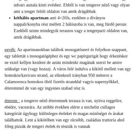
udvari asztala kinti evéshez. Ebből is van tengerre néző vagy olyan
ami a tenger felöli oldalon van amik drágábbak.
kéthálós apartman
ami 4+2fős, ezekben a díványos
nappali/konyha rész mellett 2 hálószoba is van, meg fürdő persze.
Ezekből szinte mindegyik teraszos vagy a tengerparti oldalon van,
amik drágábbak.
egyéb:
Az apartmanokban találtok mosogatószert és folyékon szappant,
egy tablettát s mosogatógéphez és egy wc papírgurigát hogy érkezéskor
ne ezzel kelljen kezdeni de aztán mindenki magának szerzi be amire
szüksége van (vagy hozza). A város felé indulva a kikötő mellett van egy
homokos/kavicsos strand, az ellenkező irányban 950 méterre a
Calamoresca homokos öböl fizetős stranddal vagyis napernyőkkel,
étteremmel de van egy ingyenes szabad rész is.
étterem :
a tengerre néző étteremnek terasza is van, nyitva reggelire,
ebédre, vacsorára. Az utóbbi években elérte a michelin csillagos
kategóriát úgyhogy különleges ételeket és magas minőséget és árakat
találhattok. Lent a kikötőben van egy olcsóbb, családias trattoria ahol
főleg pizzák de tengeri ételek és tészták is vannak