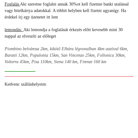
Foglalás
Aki szeretne foglalni annak 30%ot kell fizetnie banki utalással
vagy hitelkártya adatokkal. A többit helyben kell fizetni ugyanígy. Ha
érdekel írj egy üzenetet itt lent
lemondás
:
Aki lemondja a foglalását érkezés előtt kevesebb mint 30
nappal az elveszíti az előleget
Piombino belvárosa 2km, kikötő Elbára légvonalban 4km autóval 6km,
Baratti 12km, Populonia 15km, San Vincenzo 25km, Follonica 30km,
Volterra 45km, Pisa 110km, Siena 140 km, Firenze 160 km
Kedvenc szálláshelyeim:
+
+
+
+
+
+
+
+
+
+
+
+
+
+
+
+
+
+