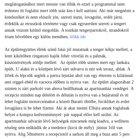
meglátogatásához mert messze van tőlük és ezzel a programmal nem
érdemes itt foglalni mert több száz km-t kell autózni. Aki már megnézte a
kötelezőket és nem elöszőr jön, szereti úszni, lovagolni, erdőt járni,
érdeklik az etruszkok története vagy csak egyszerűen szereti a tengert
annak viszont kitűnő megoldás. A toszkán tengerpartokról, strandokról
írtam bővebben egy külön menüben,
klikk ide.
Az épületegyüttes élénk színű falai jól mutatnak a tenger kékje mellett, a
lenti kikötőben ringatozó hajók fehér vitorlái és a pálmák,
kúszónövények zöldje mellett. Az épület több szintes mert egy lankára
épült, U alakú és a középen lévő zárt udvarra is néz sok terasz, ablak. A
liftek és lépcsők segítik a partra lejutást ahol van egy étterem is kilátással
ami reggel-ebéd és vacsora időben is nyitva van. Az épület alagsorában 2
szinten is zárt parkoló van ahova beállhatnak az apartmanház vendégei. A
recepcio minden nap délelött és délután is nyitva van a bejáratnál és itt
lehet foglalni motorcsónakot a közeli Baratti öbölbe, bicikliket és erdei
lovaglásra is be lehet fizetni. Aki át akar menni Elbára annak foglalnak
helyet a kompra kedvezménnyel- pár nappal előre kell szólni. Az
apartmanház udvarán lévő helységek nincsenek még kiadva, a wellness
részleg sem műküdik de a medence (kicsi de mély) június 1től van
nyitva. Alig 50méterre a recepciotól a sarkon áll meg a busz ami 5 perc