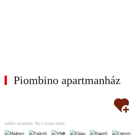
Piombino apartmanház
Wi-
fi
Medence
Parkoló
Klíma
Reggeli
Étte
szállás azonosító: No x (nincs adat)
Bankkártya
Akadálymentes
Állatbarát
Tengerparti
Nem
Wi-