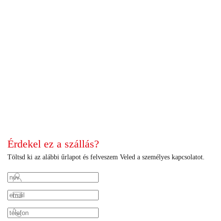
+
+
+
+
+
+
+
+
+
+
+
+
+
+
+
+
+
+
+
+
+
+
+
+
+
+
+
+
+
+
+
Érdekel ez a szállás?
Töltsd ki az alábbi űrlapot és felveszem Veled a személyes kapcsolatot.