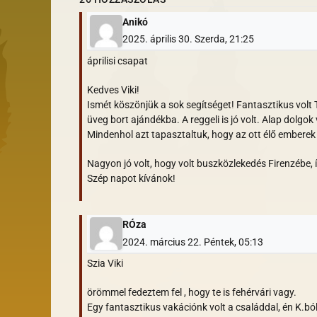
Anikó
2025. április 30. Szerda, 21:25
áprilisi csapat
Kedves Viki!
Ismét köszönjük a sok segítséget! Fantasztikus volt
üveg bort ajándékba. A reggeli is jó volt. Alap dolgok v
Mindenhol azt tapasztaltuk, hogy az ott élő embere
Nagyon jó volt, hogy volt buszközlekedés Firenzébe, í
Szép napot kívánok!
RÓza
2024. március 22. Péntek, 05:13
Szia Viki
örömmel fedeztem fel , hogy te is fehérvári vagy.
Egy fantasztikus vakációnk volt a családdal, én K.ból