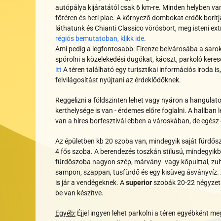
autópálya kijáratától csak 6 km-re. Minden helyben van:
főtéren és heti piac. A környező dombokat erdők borít
láthatunk és Chianti Classico vörösbort, meg isteni ext
régiós bemutatoban, klikk ide
.
Ami pedig a legfontosabb: Firenze belvárosába a sarokr
spórolni a közelekedési dugókat, káoszt, parkoló keres
itt
A téren található egy turisztikai információs iroda i
felvilágosítást nyújtani az érdeklődőknek.
Reggelizni a földszinten lehet vagy nyáron a hangulat
kerthelysége is van - érdemes előre foglalni. A hallban
van a híres borfesztivál ebben a városkában, de egész é
Az épületben kb 20 szoba van, mindegyik saját fürdős
4 fős szoba. A berendezés toszkán stílusú, mindegyikbe
fürdőszoba nagyon szép, márvány- vagy kőpulttal, zu
sampon, szappan, tusfürdő és egy kisüveg ásványvíz.
is jár a vendégeknek. A
superior
szobák 20-22 négyzetm
be van készítve.
Egyéb:
Éjjel ingyen lehet parkolni a téren egyébként m