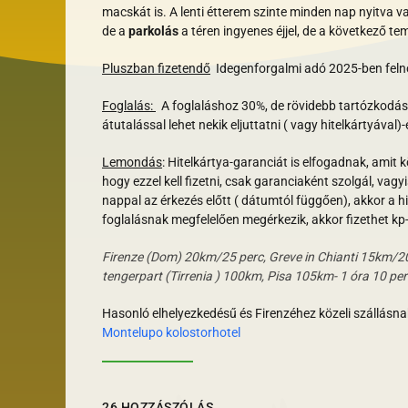
macskát is. A lenti étterem szinte minden nap nyitva v
de a
parkolás
a téren ingyenes éjjel, de a következő t
Pluszban fizetendő
Idegenforgalmi adó 2025-ben felnő
Foglalás:
A foglaláshoz 30%, de rövidebb tartózkodás 
átutalással lehet nekik eljuttatni ( vagy hitelkártyáv
Lemondás
:
Hitelkártya-garanciát is elfogadnak, amit k
hogy ezzel kell fizetni, csak garanciaként szolgál, vagy
nappal az érkezés előtt ( dátumtól függően), akkor a hi
foglalásnak megfelelően megérkezik, akkor fizethet kp-
Firenze (Dom) 20km/25 perc, Greve in Chianti 15km/20
tengerpart (Tirrenia ) 100km, Pisa 105km- 1 óra 10 pe
Hasonló elhelyezkedésű és Firenzéhez közeli szállásna
Montelupo kolostorhotel
26 HOZZÁSZÓLÁS