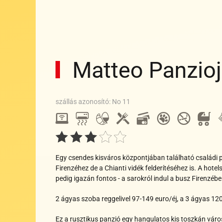
Matteo Panzio
Wi-
fi
Étterem
Állatbará
Nem
Reggeli
Bankkártya
Klíma
szállás azonosító: No 11
Wi-
Étterem
Állatbarát
Nemdoh
Reggeli
Bankkártya
Klíma
G
fi
Étterem
Állatbarát
Nemdo
Reggeli
Bankkártya
Klíma
G
Wi-
fi
Egy csendes kisváros központjában található családi pan
Firenzéhez de a Chianti vidék felderítéséhez is. A hote
pedig igazán fontos - a sarokról indul a busz Firenzébe
2 ágyas szoba reggelivel 97-149 euro/éj, a 3 ágyas 12
Ez a rusztikus panzió egy hangulatos kis toszkán város 