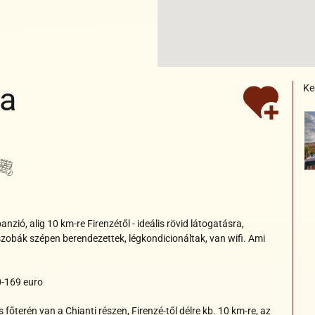
ja
Ke
Nem
turnusos
t
dohányzó
Gyerekbarát
Nem
ányzó
yerekbarát
turnusos
hányzó
yerekbarát
Nem
turnusos
zió, alig 10 km-re Firenzétől - ideális rövid látogatásra,
lszobák szépen berendezettek, légkondicionáltak, van wifi. Ami
0-169 euro
főterén van a Chianti részen, Firenzé-től délre kb. 10 km-re, az