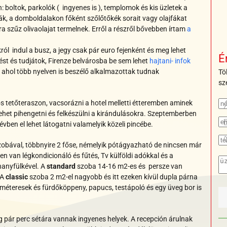
 boltok, parkolók ( ingyenes is ), templomok és kis üzletek a
ják, a domboldalakon főként szőlőtőkék sorait vagy olajfákat
ra szűz olivaolajat termelnek. Erről a részről bővebben írtam
a
ól indul a busz, a jegy csak pár euro fejenként és meg lehet
É
ést és tudjátok, Firenze belvárosba be sem lehet
hajtani- infok
s, ahol több nyelven is beszélő alkalmazottak tudnak
Tö
sz
os tetőteraszon, vacsorázni a hotel melletti étteremben aminek
 lehet pihengetni és felkészülni a kirándulásokra. Szeptemberben
vben el lehet látogatni valamelyik közeli pincébe.
zobával, többnyire 2 főse, némelyik pótágyazható de nincsen már
n van légkondicionáló és fűtés, Tv külföldi adókkal és a
hanyfülkével. A
standard
szoba 14-16 m2-es és persze van
 A
classic
szoba 2 m2-el nagyobb és itt ezeken kívül dupla párna
éteresek és fürdőköppeny, papucs, testápoló és egy üveg bor is
eg pár perc sétára vannak ingyenes helyek. A recepción árulnak