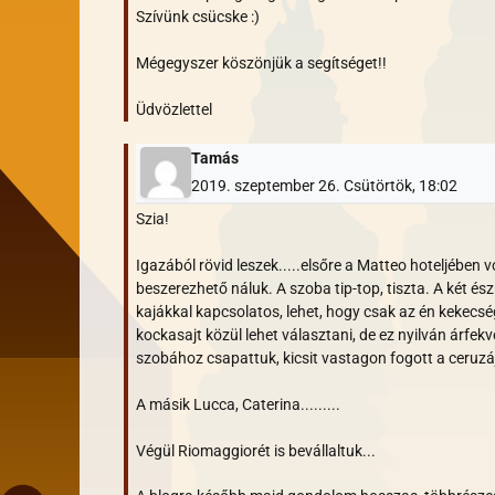
Szívünk csücske :)
Mégegyszer köszönjük a segítséget!!
Üdvözlettel
Tamás
2019. szeptember 26. Csütörtök, 18:02
Szia!
Igazából rövid leszek.....elsőre a Matteo hoteljében 
beszerezhető náluk. A szoba tip-top, tiszta. A két és
kajákkal kapcsolatos, lehet, hogy csak az én kekecség
kockasajt közül lehet választani, de ez nyilván árf
szobához csapattuk, kicsit vastagon fogott a ceruzá
A másik Lucca, Caterina.........
Végül Riomaggiorét is bevállaltuk...