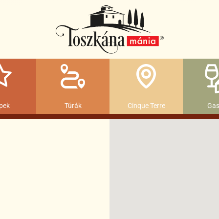
pek
Túrák
Cinque Terre
Gas