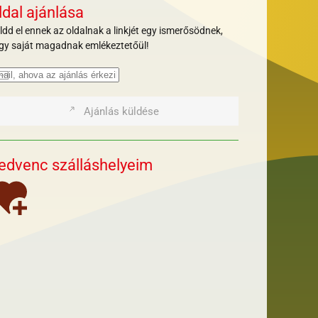
ldal ajánlása
ldd el ennek az oldalnak a linkjét egy ismerősödnek,
gy saját magadnak emlékeztetőül!
Ajánlás küldése
edvenc szálláshelyeim