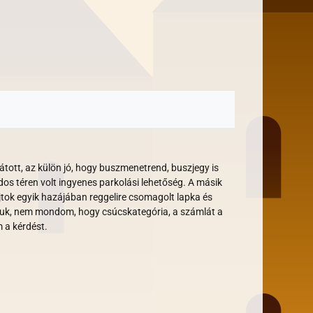
látott, az külön jó, hogy buszmenetrend, buszjegy is
édos téren volt ingyenes parkolási lehetőség. A másik
ajtok egyik hazájában reggelire csomagolt lapka és
náluk, nem mondom, hogy csúcskategória, a számlát a
 a kérdést.