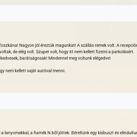
 Toszkána! Nagyon jól éreztük magunkat! A szállás remek volt. A recepci
oltak, de elég volt. Szuper volt, hogy itt nem kellett fizetni a parkolásért.
k kedvesek, barátságosak! Mindennel meg voltunk elégedve!
gy nem kellett saját autóval menni.
 a lanyomekkal, a fiamék N.ből jöttek. Béreltünk egy kisbuszt és elindult