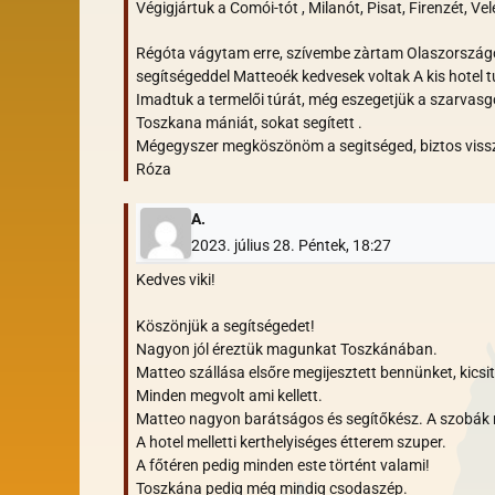
Végigjártuk a Comói-tót , Milanót, Pisat, Firenzét, Vel
Régóta vágytam erre, szívembe zàrtam Olaszországot
segítségeddel Matteoék kedvesek voltak A kis hotel tu
Imadtuk a termelői túrát, még eszegetjük a szarvasgom
Toszkana mániát, sokat segített .
Mégegyszer megköszönöm a segitséged, biztos viss
Róza
A.
2023. július 28. Péntek, 18:27
Kedves viki!
Köszönjük a segítségedet!
Nagyon jól éreztük magunkat Toszkánában.
Matteo szállása elsőre megijesztett bennünket, kicsit
Minden megvolt ami kellett.
Matteo nagyon barátságos és segítőkész. A szobák r
A hotel melletti kerthelyiséges étterem szuper.
A főtéren pedig minden este történt valami!
Toszkána pedig még mindig csodaszép.