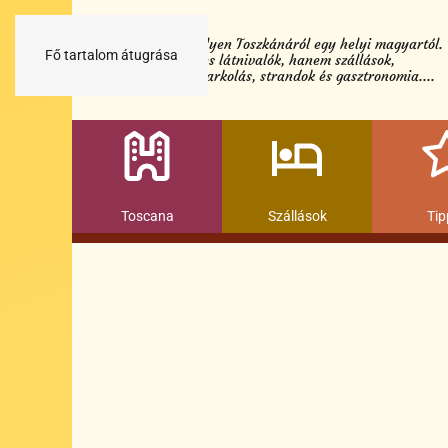
Minden egy helyen Toszkánáról egy helyi magyartól.
Fő tartalom átugrása
Nemcsak a híres látnivalók, hanem szállások,
múzeumok és parkolás, strandok és gasztronomia....
Toscana
Szállások
Tip