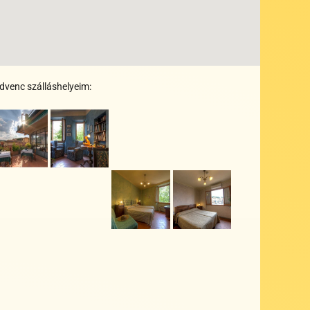
dvenc szálláshelyeim:
+
+
+
+
+
+
+
+
+
+
+
+
+
+
+
+
+
+
+
+
+
+
+
+
+
+
+
+