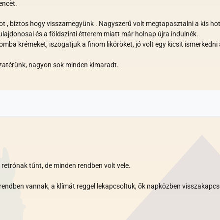
encèt.
 , biztos hogy visszamegyünk . Nagyszerű volt megtapasztalni a kis hot
lajdonosai és a földszinti étterem miatt már holnap újra indulnék.
ba krémeket, iszogatjuk a finom liköröket, jó volt egy kicsit ismerkedni 
zatérünk, nagyon sok minden kimaradt.
 retrónak tűnt, de minden rendben volt vele.
endben vannak, a klímát reggel lekapcsoltuk, ők napközben visszakapcso