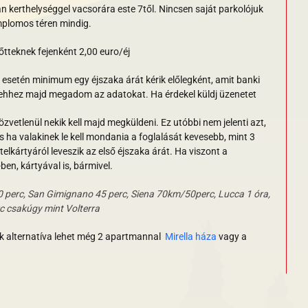
an kerthelységgel vacsorára este 7től. Nincsen saját parkolójuk
emplomos téren mindig.
tteknek fejenként 2,00 euro/éj
esetén minimum egy éjszaka árát kérik előlegként, amit banki
al)-ehhez majd megadom az adatokat. Ha érdekel küldj üzenetet
özvetlenül nekik kell majd megküldeni. Ez utóbbi nem jelenti azt,
is ha valakinek le kell mondania a foglalását kevesebb, mint 3
telkártyáról leveszik az első éjszaka árát. Ha viszont a
ben, kártyával is, bármivel.
 perc, San Gimignano 45 perc, Siena 70km/50perc, Lucca 1 óra,
rc csakúgy mint Volterra
k alternatíva lehet még 2 apartmannal
Mirella háza
vagy a