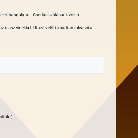
elek hangulatát . Csodás szálàsunk volt a
az olasz vidékkel. Utazás előtt imádtam olvasni a
lták :)