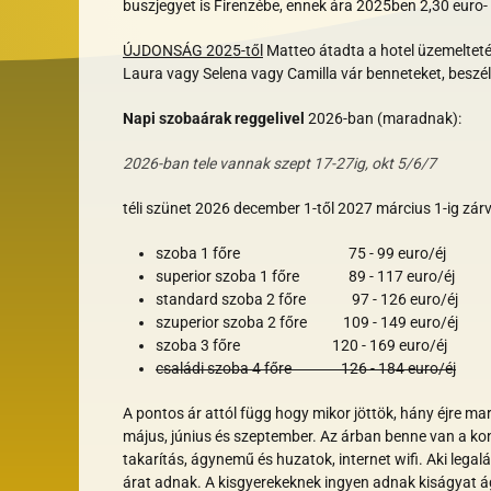
buszjegyet is Firenzébe, ennek ára 2025ben 2,30 euro- v
ÚJDONSÁG 2025-től
Matteo átadta a hotel üzemeltetés
Laura vagy Selena vagy Camilla vár benneteket, beszél
Napi szobaárak reggelivel
2026-ban (maradnak):
2026-ban tele vannak szept 17-27ig, okt 5/6/7
téli szünet 2026 december 1-től 2027 március 1-ig zár
szoba 1 főre 75 - 99 euro/éj
superior szoba 1 főre 89 - 117 euro/éj
standard szoba 2 főre 97 - 126 euro/éj
szuperior szoba 2 főre 109 - 149 euro/éj
szoba 3 főre 120 - 169 euro/éj
családi szoba 4 főre 126 - 184 euro/éj
A pontos ár attól függ hogy mikor jöttök, hány éjre m
május, június és szeptember. Az árban benne van a kont
takarítás, ágynemű és huzatok, internet wifi. Aki leg
árat adnak. A kisgyerekeknek ingyen adnak kiságyat á