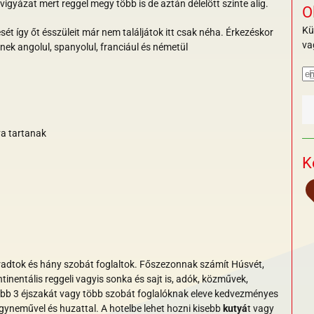
igyázat mert reggel megy több is de aztán délelött szinte alig.
O
Kü
ét így őt ésszüleit már nem találjátok itt csak néha. Érkezéskor
va
nek angolul, spanyolul, franciául és németül
va tartanak
K
aradtok és hány szobát foglaltok. Főszezonnak számít Húsvét,
inentális reggeli vagyis sonka és sajt is, adók, közművek,
alább 3 éjszakát vagy több szobát foglalóknak eleve kedvezményes
gyneművel és huzattal. A hotelbe lehet hozni kisebb
kutyá
t vagy