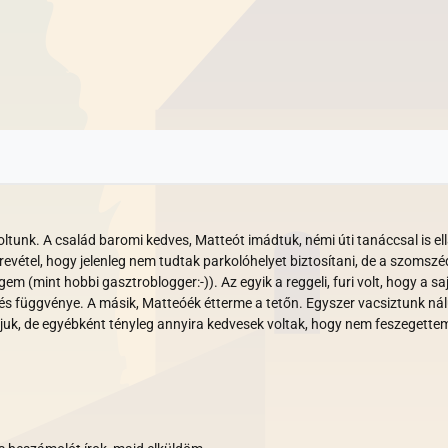
voltunk. A család baromi kedves, Matteót imádtuk, némi úti tanáccsal is el
zrevétel, hogy jelenleg nem tudtak parkolóhelyet biztosítani, de a szomsz
em (mint hobbi gasztroblogger:-)). Az egyik a reggeli, furi volt, hogy a s
ekvés függvénye. A másik, Matteóék étterme a tetőn. Egyszer vacsiztunk 
juk, de egyébként tényleg annyira kedvesek voltak, hogy nem feszegettem