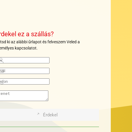
+
+
+
+
+
+
+
+
+
+
rdekel ez a szállás?
ltsd ki az alábbi űrlapot és felveszem Veled a
emélyes kapcsolatot.
Érdekel