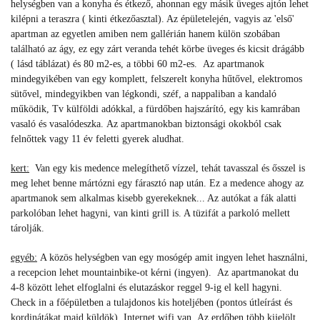
helységben van a konyha és étkező, ahonnan egy másik üveges ajtón lehet
kilépni a teraszra ( kinti étkezőasztal). Az épületelején, vagyis az 'első'
apartman az egyetlen amiben nem gallérián hanem külön szobában
található az ágy, ez egy zárt veranda tehét körbe üveges és kicsit drágább
( lásd táblázat) és 80 m2-es, a többi 60 m2-es.
Az apartmanok
mindegyikében van egy komplett, felszerelt konyha hűtővel, elektromos
sütővel, mindegyikben van légkondi, széf, a nappaliban a kandaló
működik, Tv külföldi adókkal, a fürdőben hajszárító, egy kis kamrában
vasaló és vasalódeszka.
Az apartmanokban biztonsági okokból csak
felnőttek vagy 11 év feletti gyerek aludhat.
kert:
Van egy kis medence melegíthető vízzel, tehát tavasszal és ősszel is
meg lehet benne mártózni egy fárasztó nap után. Ez a medence ahogy az
apartmanok sem alkalmas kisebb gyerekeknek... Az autókat a fák alatti
parkolóban lehet hagyni, van kinti grill is. A t
üzifát a parkoló mellett
tárolják.
egyéb:
A közös helységben van egy mosógép amit ingyen lehet használni,
a recepcion lehet mountainbike-ot kérni (ingyen). Az apartmanokat du
4-8 között lehet elfoglalni és elutazáskor reggel 9-ig el kell hagyni.
Check in a főépületben a tulajdonos kis hoteljében (pontos útleírást és
kordinátákat majd küldök). Internet wifi van. Az erdőben több kijelölt