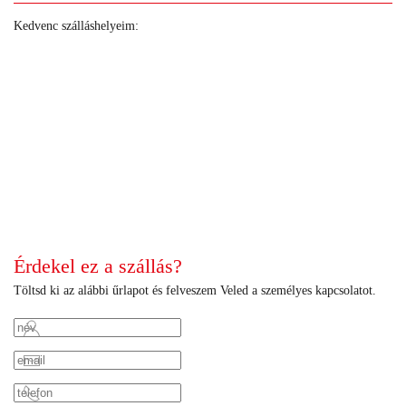
Kedvenc szálláshelyeim:
+
+
+
+
+
+
+
+
+
+
+
+
+
+
+
+
+
+
+
+
+
+
Érdekel ez a szállás?
Töltsd ki az alábbi űrlapot és felveszem Veled a személyes kapcsolatot.