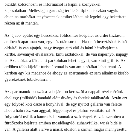
biciklit kölcsönözni és információt is kapni a környékkel
kapcsolatban. Mellesleg a gazdaság területén tipikus toszkán vagyis
chianina marhákat tenyészetenek amiket láthatunk legelni egy bekerített
részen az út mentén.
Az 'újabb' épület egy hosszúkás, földszintes kőépület az erdei tisztáson,
amiben 5 apartman van, egymás után sorban. Hasonló beosztásúak és két
oldalról is van ajtajuk, nagy üveges ajtó elöl és hátul hátsóbejárat a
kertbe, sövénnyel elválasztva, kinti asztalokkal, de van napernyő, napágy
is. Az autókat a fák alatti parkolóban lehet hagyni, van kinti grill is. Az
erdőben több kijelölt turistaútvonal is van amin sétákat lehet tenni. A
kertben egy kis medence de ahogy az apartmanok ez sem alkalmas kisebb
gyerekeknek lubickolásra...
Az apartmanok beosztása: a bejáraton keresztül a nappali részbe érünk
ahol egy (működő) kandaló előtt dívány és fotelek találhatóak. Aztán ezt
egy folyosó köti össze a konyhával, de egy nyitott galléria van felette
ahol a háló rész van ággyal, függönnyel és plafon-ventilátorral. A
folyosóról nyílik a kamra és itt vannak a szekrények és vele szemben a
fürdőszoba bejárata amiben mosdókagyló, zuhanyfülke, wc és bidé is
van. A galléria alatt átérve a másik oldalon a szintén magas mennyezettű