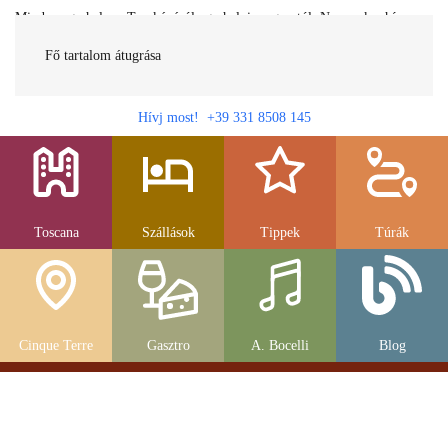
Minden egy helyen Toszkánáról egy helyi magyartól. Nemcsak a híres
látnivalók, hanem szállások, múzeumok és parkolás, strandok és
gasztronomia....
Fő tartalom átugrása
Hívj most! +39 331 8508 145
Toscana
Szállások
Tippek
Túrák
Cinque Terre
Gasztro
A. Bocelli
Blog