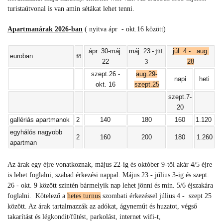
turistaútvonal is van amin sétákat lehet tenni.
Apartmanárak 2026-ban
( nyitva ápr - okt.16 között)
ápr. 30-máj.
máj. 23
- júl.
júl. 4 - aug.
euroban
fő
22
3
28
szept.26 -
aug.29-
napi
heti
okt. 16
szept.25
szept.7-
20
gallériás apartmanok
2
140
180
160
1.120
egyhálós nagyobb
2
160
200
180
1.260
apartman
Az árak egy éjre vonatkoznak, május 22-ig és október 9-től akár 4/5 éjre
is lehet foglalni, szabad érkezési nappal. Május 23 - július 3-ig és szept.
26 - okt. 9 között szintén bármelyik nap lehet jönni és min. 5/6 éjszakára
foglalni. Kötelező a
hetes turnus
szombati érkezéssel július 4 - szept 25
között. Az árak tartalmazzák az adókat, ágyneműt és huzatot, végső
takarítást és légkondit/fűtést, parkolást, internet wifi-t,