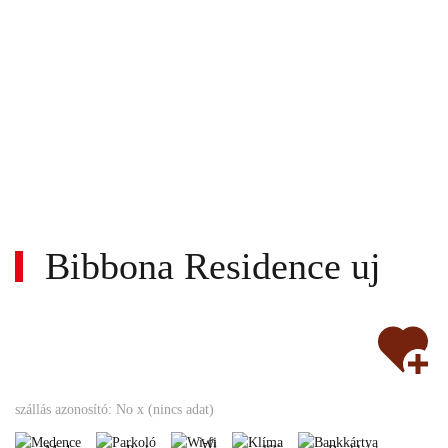
Bibbona Residence uj
Wi-
fi
Medence
Parkoló
Klíma
Bankkártya
szállás azonosító: No x (nincs adat)
Wi-