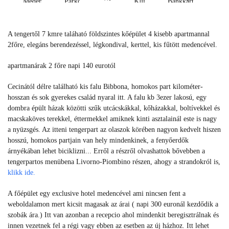
Medence
Parkoló
Klíma
Bankkártya
fi
Medence
Parkoló
Klíma
Bankkártya
Wi-
A tengertől 7 kmre taláható földszintes kőépület 4 kisebb apartmannal
fi
2főre, elegáns berendezéssel, légkondival, kerttel, kis fűtött medencével.
apartmanárak 2 főre napi 140 eurotól
Cecinától délre található kis falu Bibbona, homokos part kilométer-
hosszan és sok gyerekes család nyaral itt. A falu kb 3ezer lakosú, egy
dombra épült házak közötti szűk utcácskákkal, kőházakkal, boltívekkel és
macskaköves terekkel, éttermekkel amiknek kinti asztalainál este is nagy
a nyüzsgés. Az itteni tengerpart az olaszok körében nagyon kedvelt hiszen
hosszú, homokos partjain van hely mindenkinek, a fenyőerdők
árnyékában lehet biciklizni... Erről a részről olvashattok bővebben a
tengerpartos menübena Livorno-Piombino részen, ahogy a strandokról is,
klikk ide.
A főépület egy exclusive hotel medencével ami nincsen fent a
weboldalamon mert kicsit magasak az árai ( napi 300 euronál kezdődik a
szobák ára.) Itt van azonban a recepcio ahol mindenkit beregisztrálnak és
innen vezetnek fel a régi vagy ebben az esetben az új házhoz. Itt lehet