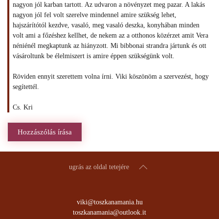
nagyon jól karban tartott. Az udvaron a növényzet meg pazar. A lakás
nagyon jól fel volt szerelve mindennel amire szükség lehet,
hajszárítótól kezdve, vasaló, meg vasaló deszka, konyhában minden
volt ami a főzéshez kellhet, de nekem az a otthonos közérzet amit Vera
néniénél megkaptunk az hiányzott. Mi bibbonai strandra jártunk és ott
vásároltunk be élelmiszert is amire éppen szükségünk volt.
Röviden ennyit szerettem volna írni. Viki köszönöm a szervezést, hogy
segítettél.
Cs. Kri
Hozzászólás írása
ugrás az oldal tetejére
viki@toszkanamania.hu
toszkanamania@outlook.it