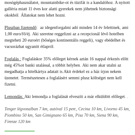
mosógéphasználatot, mountainbike-ot és tüzifát is a kandalóhoz. A nyitott
galléria miatt 11 éves kor alatti gyerekek nem jöhetnek biztonsági
okokból. Állatokat nem lehet hozni.
Pluszban fizetendő
:
az idegenforgalmi adó minden 14 év felettinek, ami
1,00 euro/fő/éj. Aki szeretne reggelizni az a recepcionál lévő hotelben
megteheti 20 euroért (bőséges kontinentális reggeli), vagy ebédelhet és
vacsorázhat ugyanitt étlapról.
Foglalás :
Foglaláskor 35% előleget kérnek aztán 16 nappal érkezés előtt
még 45%ot banki utalással, a többit helyben.
Aki nem akar utalni az
megadhatja a hitelkártya adatait is.
Akit érdekel ez a ház
írjon nekem
üzenetet. Természetesen a foglalásért semmi plusz költséget nem kell
fizetni.
Lemondás:
Aki lemondja a foglalását elveszíti a már elküldött előleget. .
Tenger légvonalban 7 km, autóval 15 perc, Cecina 10 km, Livorno 45 km,
Piombino 50 km, San Gimignano 65 km, Pisa 70 km, Siena 90 km,
Firenze 120 km