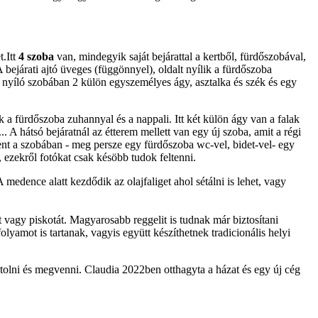
t.Itt
4 szoba
van, mindegyik saját bejárattal a kertből, fürdőszobával,
ejárati ajtó üveges (függönnyel), oldalt nyílik a fürdőszoba
l nyíló szobában 2 külön egyszemélyes ágy, asztalka és szék és egy
ik a fürdőszoba zuhannyal és a nappali. Itt két külön ágy van a falak
. A hátsó bejáratnál az étterem mellett van egy új szoba, amit a régi
bent a szobában - meg persze egy fürdőszoba wc-vel, bidet-vel- egy
k, ezekről fotókat csak késöbb tudok feltenni.
medence alatt kezdődik az olajfaliget ahol sétálni is lehet, vagy
t vagy piskotát. Magyarosabb reggelit is tudnak már biztosítani
olyamot is tartanak, vagyis együtt készíthetnek tradicionális helyi
stolni és megvenni. Claudia 2022ben otthagyta a házat és egy új cég