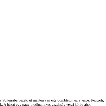
e a Volterrába vezető út mentén van egy dombtetőn ez a város, Peccioli,
nnak. A házat egy nagy biodinamikus gazdaság veszi körbe ahol