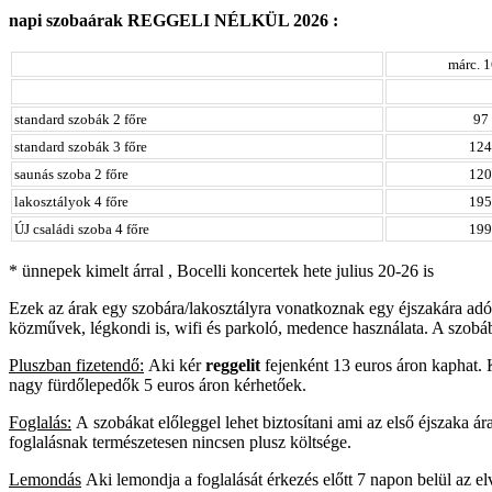
napi szobaárak REGGELI NÉLKÜL 2026 :
márc. 
standard szobák 2 főre
97
standard szobák 3 főre
124
saunás szoba 2 főre
120
lakosztályok 4 főre
195
ÚJ családi szoba 4 főre
199
* ünnepek kimelt árral , Bocelli koncertek hete julius 20-26 is
Ezek az árak egy szobára/lakosztályra vonatkoznak egy éjszakára adó
közművek, légkondi is, wifi és parkoló, medence használata. A szobáb
Pluszban fizetendő:
Aki kér
reggelit
fejenként 13 euros áron kaphat. 
nagy fürdőlepedők 5 euros áron kérhetőek.
Foglalás:
A
szobákat előleggel lehet biztosítani ami az első éjszaka ár
foglalásnak természetesen nincsen plusz költsége.
Lemondás
Aki lemondja a foglalását érkezés előtt 7 napon belül az elv