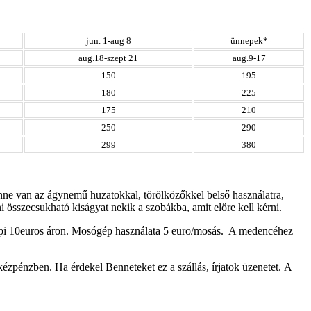
jun. 1-aug 8
ünnepek*
aug.18-szept 21
aug.9-17
150
195
180
225
175
210
250
290
299
380
enne van az ágynemű huzatokkal, törölközőkkel belső használatra,
 összecsukható kiságyat nekik a szobákba, amit előre kell kérni.
napi 10euros áron. Mosógép használata 5 euro/mosás. A medencéhez
r kézpénzben.
Ha érdekel Benneteket ez a szállás, írjatok üzenetet.
A