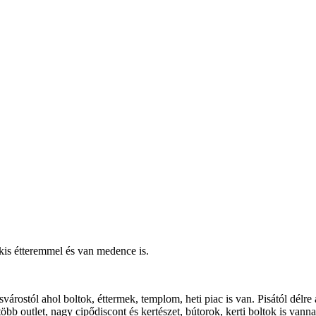
kis étteremmel és van medence is.
svárostól ahol boltok, éttermek, templom, heti piac is van. Pisától délr
öbb outlet, nagy cipődiscont és kertészet, bútorok, kerti boltok is va