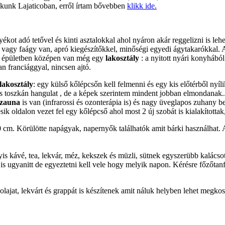
lakunk Lajaticoban, erről írtam bővebben
klikk ide.
ékot adó tetővel és kinti asztalokkal ahol nyáron akár reggelizni is lehe
vagy faágy van, apró kiegészítőkkel, minőségi egyedi ágytakarókkal. A b
Az épületben középen van még egy
lakosztály
: a nyitott nyári konyhábó
an franciággyal, nincsen ajtó.
lakosztály
: egy külső kőlépcsőn kell felmenni és egy kis előtérből nyíl
kus toszkán hangulat , de a képek szerintem mindent jobban elmondanak...
szauna
is van (infrarossi és ozonterápia is) és nagy üveglapos zuhany 
sik oldalon vezet fel egy kőlépcső ahol most 2 új szobát is kialakította
0 cm. K
örülötte napágyak, napernyők találhatók amit bárki használhat. A 
yis kávé, tea, lekvár, méz, kekszek és müzli, sütnek egyszerübb kalácso
ni is ugyanitt de egyeztetni kell vele hogy melyik napon. Kérésre főzőtanf
olajat, lekvárt és grappát is készítenek amit náluk helyben lehet megko