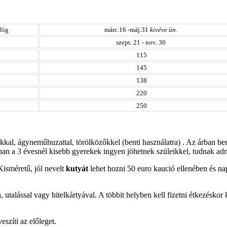
16ig
márc.16 -máj.31
kivéve ün.
szept. 21 - nov. 30
115
145
138
220
250
kkal, ágyneműhuzattal, törölközőkkel (benti használatra) . Az árban b
an a 3 évesnél kisebb gyerekek ingyen jöhetnek szüleikkel, tudnak adni
Kisméretű, jól nevelt
kutyát
lehet hozni 50 euro kaució ellenében és 
a, utalással vagy hitelkártyával. A többit helyben kell fizetni étkezésko
eszíti az előleget.