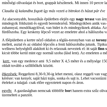
minőségi olívaolajat és bort, grappát készítenek. Mi innen 10 percre 
Claudia új kalandba fogott így más vezeti a bitrokot és házat pár éve
Az alacsonyabb, hosszúkás épületben elején egy
nagy terasz
van árny
mindegyik földszinti és egyedi berendezésű. Mindegyikben antik vas- 
zuhannyal, mosdókagylóval, van bidet is és mindegyiknek ablaka. 
fürdőszoba. Egy keskeny lépcső vezet az emeletre ahol a hálószoba v
A főépületben a kertre néző oldalon a téglás-toronyban van az
torony
mellett, asztal és az oldalsó lépcsőn a fenti hálószobába jutunk. Tipi
wellness helységből alakított ki és relaxnak neveztek el: itt saját
finn 
kicsit többe kerül mint egy normál szoba (lásd lent). Az emeleten a mé
kert:
van egy medence ami
9,5 méter X 4,5 méter és a mélysége 15
oldalt tovább a szőllőtőkék között.
étkezések:
Reggelizni 8,30-9,30-ig lehet menni, olasz reggeli van vag
kérésre: van kenyér, saját házi tojás, sonka és sajt is. Lehet vacsoráz
ételeket a tulajjal- csak előre egyeztetett napon és áron.
egyéb:
A gazdaságban nemcsak többféle
bor
t hanem extra szűz oliva
üzemelteti a panziót.