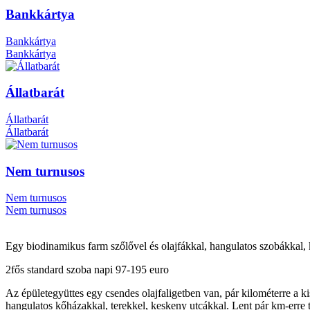
Bankkártya
Bankkártya
Bankkártya
Állatbarát
Állatbarát
Állatbarát
Nem turnusos
Nem turnusos
Nem turnusos
Egy biodinamikus farm szőlővel és olajfákkal, hangulatos szobákkal, 
2fős standard szoba napi 97-195 euro
Az épületegyüttes egy csendes olajfaligetben van, pár kilométerre a ki
hangulatos kőházakkal, terekkel, keskeny utcákkal. Lent pár km-erre t