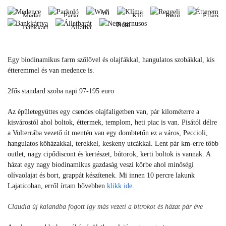
turnusos
Bankkártya
Állatbarát
Wi-
Medence
Parkoló
Klíma
Reggeli
Étterem
fi
Nem
Bankkártya
Állatbarát
Medence
Parkoló
Klíma
Reggeli
Éttere
turnusos
Wi-
Bankkártya
Állatbarát
fi
Nem
Egy biodinamikus farm szőlővel és olajfákkal, hangulatos szobákkal, kis
turnusos
étteremmel és van medence is.
2fős standard szoba napi 97-195 euro
Az épületegyüttes egy csendes olajfaligetben van, pár kilométerre a
kisvárostól ahol boltok, éttermek, templom, heti piac is van. Pisától délre
a Volterrába vezető út mentén van egy dombtetőn ez a város, Peccioli,
hangulatos kőházakkal, terekkel, keskeny utcákkal. Lent pár km-erre több
outlet, nagy cipődiscont és kertészet, bútorok, kerti boltok is vannak. A
házat egy nagy biodinamikus gazdaság veszi körbe ahol minőségi
olívaolajat és bort, grappát készítenek. Mi innen 10 percre lakunk
Lajaticoban, erről írtam bővebben
klikk ide.
Claudia új kalandba fogott így más vezeti a bitrokot és házat pár éve