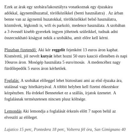
Ezek az árak egy szobára/lakosztályra vonatkoznak egy éjszakára
adókkal, ágyneműhuzattal, törölközőkkel (benti használatra) . Az árban
benne van az ágynemű huzatokkal, törölközőkkel belső használatra,
közművek, légkondi is, wifi és parkoló, medence használata. A szobában
a 3 évesnél kisebb gyerekek ingyen jöhetnek szüleikkel, tudnak adni
összecsukható kiságyat nekik a szobákba, amit előre kell kérni.
Pluszban fizetendő:
Aki kér
reggelit
fejenként 13 euros áron kaphat.
Kisméretű, jól nevelt
kutyát
lehet hozni 50 euro kaució ellenében és napi
10euros áron. Mosógép használata 5 euro/mosás. A medencéhez nagy
fürdőlepedők 5 euros áron kérhetőek.
Foglalás:
A
szobákat előleggel lehet biztosítani ami az első éjszaka ára,
utalással vagy hitelkártyával. A többit helyben kell fizetni étkezéskor
kézpénzben.
Ha érdekel Benneteket ez a szállás, írjatok üzenetet.
A
foglalásnak természetesen nincsen plusz költsége.
Lemondás
Aki lemondja a foglalását érkezés előtt 7 napon belül az
elveszíti az előleget.
Lajatico 15 perc, Pontedera 18 perc, Volterra fél óra, San Gimignano 40