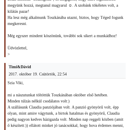
megyünk hozzá, megtanul magyarul ☺. A szobánk tökéletes volt, a
kilátás pazar!
Ha lesz még alkalmunk Toszkánába utazni, biztos, hogy Téged fogunk
megkeresni.
Még egyszer mindent köszönünk, további sok sikert a munkádhoz!
Üdvözlettel,
>
Timi&Dávid
2017. október 19. Csütörtök, 22:54
Szia Viki,
mi a nászutunkat töltöttük Toszkánában október első hetében.
Minden túlzás nélkül csodálatos volt:)
A szállásunk Claudia panziójában volt. A panzió gyönyörű volt, épp
olyan, mint amire vágytunk, a birtok hatalmas és gyönyörű, Claudia
pedig nagyon kedves házigazda volt. Minden nap reggeli közben (amit
ő készített:)) ellátott minket jó tanácsokkal, hogy hova érdemes menni,