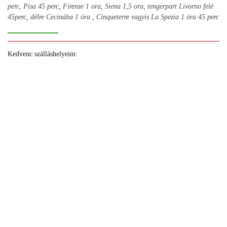
perc, Pisa 45 perc, Firenze 1 ora, Siena 1,5 ora, tengerpart Livorno felé
45perc, délre Cecinába 1 óra , Cinqueterre vagyis La Spezia 1 óra 45 perc
Kedvenc szálláshelyeim:
+
+
+
+
+
+
+
+
+
+
+
+
+
+
+
+
+
+
+
+
+
+
+
+
+
+
+
+
+
+
+
+
+
+
+
+
+
+