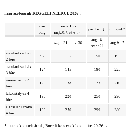
napi szobaárak REGGELI NÉLKÜL 2026 :
márc.
márc.16 -
jun. 1-aug 8
ünnepek*
16ig
máj.31
kivéve ün.
aug.18-
szept. 21 - nov. 30
aug.9-17
szept 21
standard szobák
97
115
150
195
2 főre
standard szobák
124
145
180
225
3 főre
saunás szoba 2
120
138
175
210
főre
lakosztályok 4
195
220
250
290
főre
ÚJ családi szoba
199
250
299
380
4 főre
* ünnepek kimelt árral , Bocelli koncertek hete julius 20-26 is