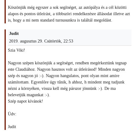
Köszönjük még egyszer a sok segítséget, az autópálya és a cél közötti
alapos és pontos útleírást, a többszöri rendelkezésre állásodat illetve azt
is, hogy a mi nem standard turnusunkra is találtál megoldást.
Judit
2019. augusztus 29. Csütörtök, 22:53
Szia Viki!
Nagyon szépen köszönjük a segítséget, rendben megérkeztünk tegnap
este Claudiához. Nagyon hasznos volt az útleírásod! Minden nagyon
szép és nagyon jó :-). Nagyon hangulatos, pont olyan mint amire
számítottam. Egyenlőre úgy tűnik, h ahhoz, h mindent meg tudjunk
nézni a környéken, vissza kell még párszor jönnünk :-). De ma
belevetjük magunkat :-).
Szép napot kívánok!
Üdv:
Judit