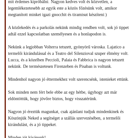
mit érdemes kipróbálni. Nagyon kedves volt és közvetlen, a
legemlékezetesebb az egyik este a közös főzésünk volt, amikor
megtanított minket igazi gnocchit és tiramisut készíteni:)
A közlekedés és a parkolás nekünk mindig rendben volt, sok jó tippet
adtál ezzel kapcsolatban személyesen és a honlapodon is.
Nekünk a legjobban Volterra tetszett, gyönyörű városka. Lajatico a
termelői kirándulással és a Teatro del Silenzioval szuper élmény volt.
Lucca, és a közelben Peccioli, Palaia és Fabbrica is nagyon tetszett
nekünk. De természetesen Firenzeben és Pisaban is voltunk.
Mindenhol nagyon jó éttermekhez volt szerencsénk, istenieket ettünk.
Sok minden nem fért bele ebbe az egy hétbe, úgyhogy azt már
eldöntöttük, hogy jövőre biztos, hogy visszatérünk.
Nagyon jó éreztük magunkat, csak ajánlani tudjuk mindenkinek és
Köszönjük Neked a segítséget a szállás szervezésében, a termelői
kirándulást, és a jó tippeket.
Minden jót kívánunk!