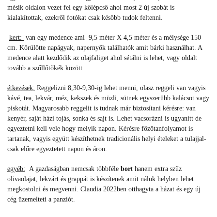
mésik oldalon vezet fel egy kőlépcső ahol most 2 új szobát is
kialakítottak, ezekről fotókat csak késöbb tudok feltenni.
kert:
van egy medence ami
9,5 méter X 4,5 méter és a mélysége 150
cm. K
örülötte napágyak, napernyők találhatók amit bárki használhat. A
medence alatt kezdődik az olajfaliget ahol sétálni is lehet, vagy oldalt
tovább a szőllőtőkék között.
étkezések:
Reggelizni 8,30-9,30-ig lehet menni, olasz reggeli van vagyis
kávé, tea, lekvár, méz, kekszek és müzli, sütnek egyszerübb kalácsot vagy
piskotát. Magyarosabb reggelit is tudnak már biztosítani kérésre: van
kenyér, saját házi tojás, sonka és sajt is. Lehet vacsorázni is ugyanitt de
egyeztetni kell vele hogy melyik napon. Kérésre főzőtanfolyamot is
tartanak, vagyis együtt készíthetnek tradicionális helyi ételeket a tulajjal-
csak előre egyeztetett napon és áron.
egyéb:
A gazdaságban nemcsak többféle
bor
t hanem extra szűz
olivaolajat, lekvárt és grappát is készítenek amit náluk helyben lehet
megkostolni és megvenni. Claudia 2022ben otthagyta a házat és egy új
cég üzemelteti a panziót.