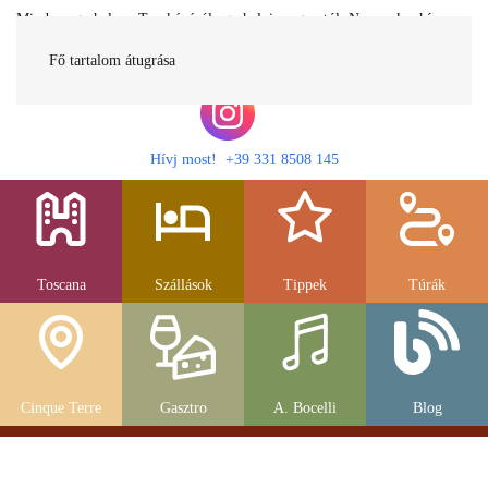
Minden egy helyen Toszkánáról egy helyi magyartól. Nemcsak a híres
látnivalók, hanem szállások, múzeumok és parkolás, strandok és
gasztronomia....
Fő tartalom átugrása
Hívj most! +39 331 8508 145
Toscana
Szállások
Tippek
Túrák
Cinque Terre
Gasztro
A. Bocelli
Blog