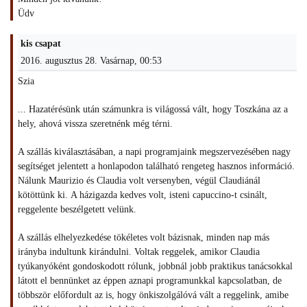
Üdv
kis csapat
2016. augusztus 28. Vasárnap, 00:53
Szia
... Hazatérésünk után számunkra is világossá vált, hogy Toszkána az a
hely, ahová vissza szeretnénk még térni.
A szállás kiválasztásában, a napi programjaink megszervezésében nagy
segítséget jelentett a honlapodon található rengeteg hasznos információ.
Nálunk Maurizio és Claudia volt versenyben, végül Claudiánál
kötöttünk ki. A házigazda kedves volt, isteni capuccino-t csinált,
reggelente beszélgetett velünk.
A szállás elhelyezkedése tökéletes volt bázisnak, minden nap más
irányba indultunk kirándulni. Voltak reggelek, amikor Claudia
tyúkanyóként gondoskodott rólunk, jobbnál jobb praktikus tanácsokkal
látott el bennünket az éppen aznapi programunkkal kapcsolatban, de
többször előfordult az is, hogy önkiszolgálóvá vált a reggelink, amibe