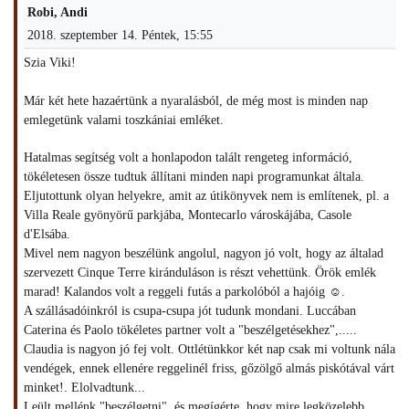
Robi, Andi
2018. szeptember 14. Péntek, 15:55
Szia Viki!
Már két hete hazaértünk a nyaralásból, de még most is minden nap
emlegetünk valami toszkániai emléket.
Hatalmas segítség volt a honlapodon talált rengeteg információ,
tökéletesen össze tudtuk állítani minden napi programunkat általa.
Eljutottunk olyan helyekre, amit az útikönyvek nem is említenek, pl. a
Villa Reale gyönyörű parkjába, Montecarlo városkájába, Casole
d'Elsába.
Mivel nem nagyon beszélünk angolul, nagyon jó volt, hogy az általad
szervezett Cinque Terre kiránduláson is részt vehettünk. Örök emlék
marad! Kalandos volt a reggeli futás a parkolóból a hajóig ☺.
A szállásadóinkról is csupa-csupa jót tudunk mondani. Luccában
Caterina és Paolo tökéletes partner volt a "beszélgetésekhez",.....
Claudia is nagyon jó fej volt. Ottlétünkkor két nap csak mi voltunk nála
vendégek, ennek ellenére reggelinél friss, gőzölgő almás piskótával várt
minket!. Elolvadtunk...
Leült mellénk "beszélgetni", és megígérte, hogy mire legközelebb