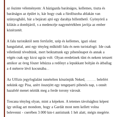
az őszinte véleményem: A házigazda barátságos, kellemes, tiszta és
barátságos az épület is, kár hogy csak a fürdőszoba ablakán van
szúnyogháló, bár a bejárati ajtó egy darabja billenthető. Gyönyörű a
kilátás a dombjáról, s a medencéje nagymértékben javítja az ember
közérzetét.
A falu turistáktól nem fertőzőtt, szép és kellemes, igazi olasz
hangulattal, ami egy tényleg működő falu és nem turistafogó. Ide csak
véletlenül tévedtünk, mert beiktattunk egy pihenőnapot és annak a
végén csak egy kicsi ugrás volt. Olyan eredetinek tűnt és nekem tetszett
amikor az öreg fószer lehúzza a redőnyt a lepukkant boltján és átballag
a 4 méterre lévő kocsmába...
Az Uffizis jegyfoglalást ismételten köszönjük Neked, …….. belefért
nekünk egy Pisa, azért összejött egy tengeparti pihenős nap, s onnét
hazafelé menet néztük meg a ferde torony városát.
Toscana tényleg olyan, mint a képeken. A tetemes távolsághoz képest
így utólag azt mondom, hogy a Gardát most nem kellett volna
belevenni - cserében 3.000 km-t autóztunk 1 hét alatt, mégis megérte.