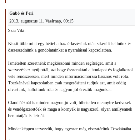
Gabó és Feri
2013. augusztus 11. Vasárnap, 00:15
Szia Viki!
Kicsit több mint egy héttel a hazaérkezésünk után sikerült leülnünk és
összeszednünk a gondolatainkat a nyaralással kapcsolatban.
Ismételten szeretnénk megköszönni minden segítséget, amit a
szervezéshez nyújtottál, azt hogy összeraktad a honlapot és foglalkozol
vele rendszeresen, mert minden információmorzsa hasznos volt róla.
Toszkánával kapcsolatban csak megerősíteni tudjuk azt, amit eddig
olvastunk, hallottunk róla és nagyon jól éreztük magunkat.
Claudiáéknál is minden nagyon jó volt, hihetetlen mennyire kedvesek
és vendégszeretőek és maga a környék is nagyszerű, olyan amilyennek
bemutatják és leírják.
Mindenképpen tervezzük, hogy egyszer még visszatérünk Toszkánába.