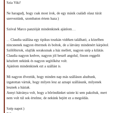
Szia Viki!
Ne haragudj, hogy csak most írok, de egy másik családi olasz túrát
szerveztünk, szombaton értem haza:)
Szóval Marco panzióját mindenkinek ajánlom....
... Claudia szállása egy tipikus toszkán vidéken található, a közelben
nincsnenek nagyon éttermek és boltok, de a látvány mindenért kárpótol.
Szőlőbirtok, olajfák sorakoznak a ház mellett, nagyon szép a kilátás.
Claudia nagyon kedves, nagyon jól beszél angolul, finom reggelit
készített nekünk és nagyon segítőkész volt.
Ajánlom mindenkinek ezt a szállást is.
Mi nagyon élveztük, hogy minden nap más szálláson aludtunk,
izgatottan vártuk, hogy milyen lesz az aznapi szállásunk, milyenek
lesznek a háziak.
Annyi hátránya volt, hogy a bőröndünket szinte ki sem pakoltuk, mert
nem volt túl sok értelme, de nekünk bejött ez a megoldás.
Szép napot:)