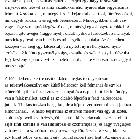
Az alacsonyabb, hosszúkás épületben elején egy
nagy terasz
van
árnyékot adó tetővel és kinti asztalokkal ahol nyáron akár reggelizni is
lehet.Itt
4 szoba
van, mindegyik saját bejárattal a kertből, fürdőszobával,
mindegyik földszinti és egyedi berendezésű. Mindegyikben antik vas-
vagy faágy van, apró kiegészítőkkel, minőségi egyedi ágytakarókkal. A
bejárati ajtó üveges (függönnyel), oldalt nyílik a fürdőszoba zuhannyal,
mosdókagylóval, van bidet is és mindegyiknek ablaka. Az épületben
középen van még egy
lakosztály
: a nyitott nyári konyhából nyíló
szobában 2 külön egyszemélyes ágy, asztalka és szék és egy fürdőszoba.
Egy keskeny lépcső vezet az emeletre ahol a hálószoba van franciággyal,
nincsen ajtó.
A főépületben a kertre néző oldalon a téglás-toronyban van
az
toronylakosztály
: egy külső kőlépcsőn kell felmenni és egy kis
előtérből nyílik a fürdőszoba zuhannyal és a nappali. Itt két külön ágy
van a falak mellett, asztal és az oldalsó lépcsőn a fenti hálószobába
jutunk. Tipikus toszkán hangulat , de a képek szerintem mindent jobban
elmondanak.... A hátsó bejáratnál az étterem mellett van egy új szoba,
amit a régi wellness helységből alakított ki és relaxnak neveztek el: itt
saját
finn szauna
is van (infrarossi és ozonterápia is) és nagy üveglapos
zuhany bent a szobában - meg persze egy fürdőszoba wc-vel, bidet-vel-
egy kicsit többe kerül mint egy normál szoba (lásd lent). Az emeleten a