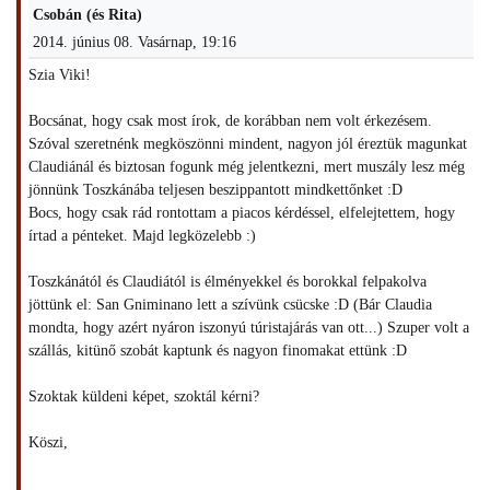
Csobán (és Rita)
2014. június 08. Vasárnap, 19:16
Szia Viki!
Bocsánat, hogy csak most írok, de korábban nem volt érkezésem.
Szóval szeretnénk megköszönni mindent, nagyon jól éreztük magunkat
Claudiánál és biztosan fogunk még jelentkezni, mert muszály lesz még
jönnünk Toszkánába teljesen beszippantott mindkettőnket :D
Bocs, hogy csak rád rontottam a piacos kérdéssel, elfelejtettem, hogy
írtad a pénteket. Majd legközelebb :)
Toszkánától és Claudiától is élményekkel és borokkal felpakolva
jöttünk el: San Gniminano lett a szívünk csücske :D (Bár Claudia
mondta, hogy azért nyáron iszonyú túristajárás van ott...) Szuper volt a
szállás, kitünő szobát kaptunk és nagyon finomakat ettünk :D
Szoktak küldeni képet, szoktál kérni?
Köszi,