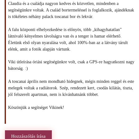
Claudia és a családja nagyon kedves és közvetlen, mindenben a
segítségünkre voltak. A család bortermeléssel is foglalkozik, ajándéknak
is tökéletes néhány palack toscanai bor és lekvár.
A falu központi elhelyezkedése is előnyös, több „kihagyhatatlan”
látnivaló kényelmes távolságra van és a tenger is hamar elérhető.
Életünk első olyan nyaralása volt, ahol 100%-ban az a látvány tárult
elénk, amit a fotók alapján vártunk.
Viki útleírása óriási segítségünkre volt, csak a GPS-re hagyatkozni nagy
bátorság. :)
A toscanai április nem mondható hidegnek, mégis minden reggel és este
melegek voltak a radiátorok. Szép, rendezett kert, csodás kilátás, tiszta,
jól felszerelt apartman, nem is kívánhatnánk többet.
Köszönjük a segítséget Vikinek!
Hozzászólás írása