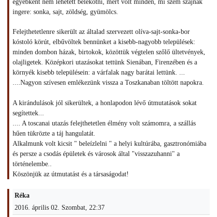
egyébként nem lehetett belekötni, mert volt minden, mi szem szájnak
ingere: sonka, sajt, zöldség, gyümölcs.
Felejthetetlenre sikerült az általad szervezett olíva-sajt-sonka-bor
kóstoló körút, elbűvöltek bennünket a kisebb-nagyobb települések:
minden dombon házak, birtokok, közöttük végtelen szőlő ültetvények,
olajligetek. Középkori utazásokat tettünk Sienában, Firenzében és a
környék kisebb településein: a várfalak nagy barátai lettünk. ...
....Nagyon szívesen emlékezünk vissza a Toszkanaban töltött napokra.
A kirándulások jól sikerültek, a honlapodon lévő útmutatások sokat
segítettek...
.... A toscanai utazás felejthetetlen élmény volt számomra, a szállás
hűen tükrözte a táj hangulatát.
Alkalmunk volt kicsit " beleízlelni " a helyi kultúrába, gasztronómiába
és persze a csodás épületek és városok által "visszazuhanni" a
történelembe..
Köszönjük az útmutatást és a társaságodat!
Réka
2016. április 02. Szombat, 22:37