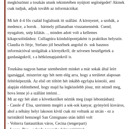
megköszönni a toszkán utunk tekintetében nyújtott segítségedet! Akinek
csak tudjuk, adjuk tovább az információkat.
Mi két 4-4 fős család foglaltunk itt szállást. A környezet, a szobák, a
medence, a borok... bármely pillanatban visszamennénk. Csend,
nyugalom, szép kilátás..., minden adott volt a kellemes
kikapcsolódáshoz. Csillagtúra kiindulópontjaként is praktikus helyszín.
Claudia és férje, Stefano jól beszélnek angolul és sok hasznos
információval szolgáltak a környékről, de szívesen beszélgettek a
gazdaságukról, s a hétköznapjainkról is.
Toszkána nagyon hamar szembesített minket a már sokak által leírt
igazsággal, miszerint egy hét nem elég arra, hogy a területet alaposan
feltérképezzük. Az első ott töltött hét inkább egyfajta kóstoló, ami
alapján eldöntheted, hogy majd ha legközelebb jössz, mit néznél meg,
hova lenne jó a szállást intézni...
Mi az egy hét alatt a következőket néztük meg (napi lebontásban):
- Casole d' Elsa, szerintem megéri a sok-sok kanyar, gyönyörű kisváros,
ahol a néhány helyi lakoson kívül csak mi voltunk az utcán - ez a
turistáktól hemzsegő San Gimignano után üdítő volt
- Volterra fantasztikus város, Cecina (tengerpart)