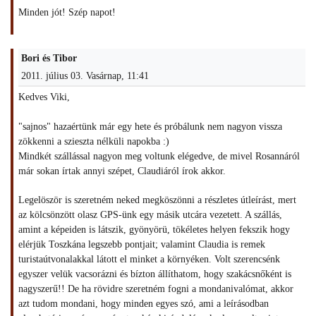
Minden jót! Szép napot!
Bori és Tibor
2011. július 03. Vasárnap, 11:41
Kedves Viki,
"sajnos" hazaértünk már egy hete és próbálunk nem nagyon vissza
zökkenni a szieszta nélküli napokba :)
Mindkét szállással nagyon meg voltunk elégedve, de mivel Rosannáról
már sokan írtak annyi szépet, Claudiáról írok akkor.
Legelöször is szeretném neked megköszönni a részletes útleírást, mert
az kölcsönzött olasz GPS-ünk egy másik utcára vezetett. A szállás,
amint a képeiden is látszik, gyönyörü, tökéletes helyen fekszik hogy
elérjük Toszkána legszebb pontjait; valamint Claudia is remek
turistaútvonalakkal látott el minket a környéken. Volt szerencsénk
egyszer velük vacsorázni és bízton állíthatom, hogy szakácsnőként is
nagyszerű!! De ha rövidre szeretném fogni a mondanivalómat, akkor
azt tudom mondani, hogy minden egyes szó, ami a leírásodban