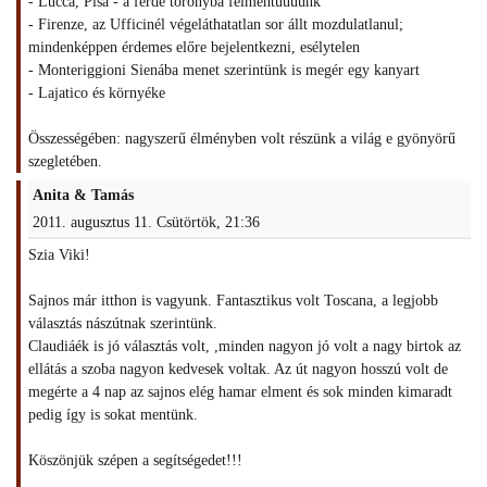
- Lucca, Pisa - a ferde toronyba felmentüüüünk
- Firenze, az Ufficinél végeláthatatlan sor állt mozdulatlanul;
mindenképpen érdemes előre bejelentkezni, esélytelen
- Monteriggioni Sienába menet szerintünk is megér egy kanyart
- Lajatico és környéke
Összességében: nagyszerű élményben volt részünk a világ e gyönyörű
szegletében.
Anita & Tamás
2011. augusztus 11. Csütörtök, 21:36
Szia Viki!
Sajnos már itthon is vagyunk. Fantasztikus volt Toscana, a legjobb
választás nászútnak szerintünk.
Claudiáék is jó választás volt, ,minden nagyon jó volt a nagy birtok az
ellátás a szoba nagyon kedvesek voltak. Az út nagyon hosszú volt de
megérte a 4 nap az sajnos elég hamar elment és sok minden kimaradt
pedig így is sokat mentünk.
Köszönjük szépen a segítségedet!!!