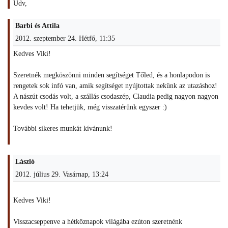
Üdv,
Barbi és Attila
2012. szeptember 24. Hétfő, 11:35
Kedves Viki!
Szeretnék megköszönni minden segítséget Tőled, és a honlapodon is
rengetek sok infó van, amik segítséget nyújtottak nekünk az utazáshoz!
A nászút csodás volt, a szállás csodaszép, Claudia pedig nagyon nagyon
kevdes volt! Ha tehetjük, még visszatérünk egyszer :)
További sikeres munkát kívánunk!
László
2012. július 29. Vasárnap, 13:24
Kedves Viki!
Visszacseppenve a hétköznapok világába ezúton szeretnénk