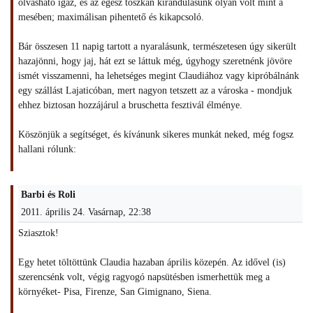
olvasható igaz, és az egész toszkán kirándulásunk olyan volt mint a
mesében; maximálisan pihentető és kikapcsoló.
Bár összesen 11 napig tartott a nyaralásunk, természetesen úgy sikerült
hazajönni, hogy jaj, hát ezt se láttuk még, úgyhogy szeretnénk jövöre
ismét visszamenni, ha lehetséges megint Claudiához vagy kipróbálnánk
egy szállást Lajaticóban, mert nagyon tetszett az a városka - mondjuk
ehhez biztosan hozzájárul a bruschetta fesztivál élménye.
Köszönjük a segítséget, és kívánunk sikeres munkát neked, még fogsz
hallani rólunk:
Barbi és Roli
2011. április 24. Vasárnap, 22:38
Sziasztok!
Egy hetet töltöttünk Claudia hazaban április közepén. Az idővel (is)
szerencsénk volt, végig ragyogó napsütésben ismerhettük meg a
környéket- Pisa, Firenze, San Gimignano, Siena.