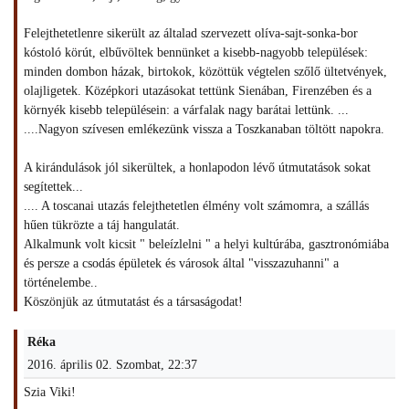
Felejthetetlenre sikerült az általad szervezett olíva-sajt-sonka-bor
kóstoló körút, elbűvöltek bennünket a kisebb-nagyobb települések:
minden dombon házak, birtokok, közöttük végtelen szőlő ültetvények,
olajligetek. Középkori utazásokat tettünk Sienában, Firenzében és a
környék kisebb településein: a várfalak nagy barátai lettünk. ...
....Nagyon szívesen emlékezünk vissza a Toszkanaban töltött napokra.
A kirándulások jól sikerültek, a honlapodon lévő útmutatások sokat
segítettek...
.... A toscanai utazás felejthetetlen élmény volt számomra, a szállás
hűen tükrözte a táj hangulatát.
Alkalmunk volt kicsit " beleízlelni " a helyi kultúrába, gasztronómiába
és persze a csodás épületek és városok által "visszazuhanni" a
történelembe..
Köszönjük az útmutatást és a társaságodat!
Réka
2016. április 02. Szombat, 22:37
Szia Viki!