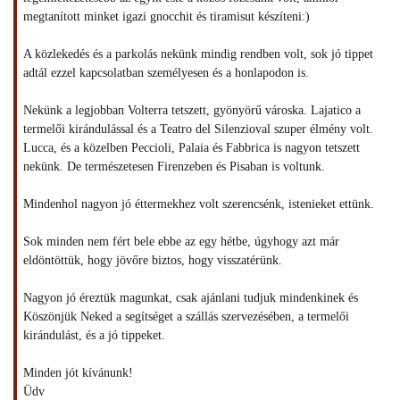
megtanított minket igazi gnocchit és tiramisut készíteni:)
A közlekedés és a parkolás nekünk mindig rendben volt, sok jó tippet
adtál ezzel kapcsolatban személyesen és a honlapodon is.
Nekünk a legjobban Volterra tetszett, gyönyörű városka. Lajatico a
termelői kirándulással és a Teatro del Silenzioval szuper élmény volt.
Lucca, és a közelben Peccioli, Palaia és Fabbrica is nagyon tetszett
nekünk. De természetesen Firenzeben és Pisaban is voltunk.
Mindenhol nagyon jó éttermekhez volt szerencsénk, istenieket ettünk.
Sok minden nem fért bele ebbe az egy hétbe, úgyhogy azt már
eldöntöttük, hogy jövőre biztos, hogy visszatérünk.
Nagyon jó éreztük magunkat, csak ajánlani tudjuk mindenkinek és
Köszönjük Neked a segítséget a szállás szervezésében, a termelői
kirándulást, és a jó tippeket.
Minden jót kívánunk!
Üdv