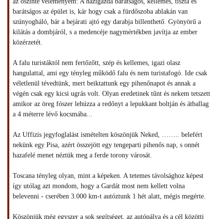
az őszinte véleményem: A házigazda barátságos, kellemes, tiszta és
barátságos az épület is, kár hogy csak a fürdőszoba ablakán van
szúnyogháló, bár a bejárati ajtó egy darabja billenthető. Gyönyörű a
kilátás a dombjáról, s a medencéje nagymértékben javítja az ember
közérzetét.
A falu turistáktól nem fertőzőtt, szép és kellemes, igazi olasz
hangulattal, ami egy tényleg működő falu és nem turistafogó. Ide csak
véletlenül tévedtünk, mert beiktattunk egy pihenőnapot és annak a
végén csak egy kicsi ugrás volt. Olyan eredetinek tűnt és nekem tetszett
amikor az öreg fószer lehúzza a redőnyt a lepukkant boltján és átballag
a 4 méterre lévő kocsmába...
Az Uffizis jegyfoglalást ismételten köszönjük Neked, …….. belefért
nekünk egy Pisa, azért összejött egy tengeparti pihenős nap, s onnét
hazafelé menet néztük meg a ferde torony városát.
Toscana tényleg olyan, mint a képeken. A tetemes távolsághoz képest
így utólag azt mondom, hogy a Gardát most nem kellett volna
belevenni - cserében 3.000 km-t autóztunk 1 hét alatt, mégis megérte.
Köszönjük még egyszer a sok segítséget, az autópálya és a cél közötti