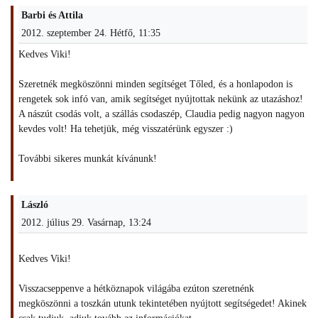
Barbi és Attila
2012. szeptember 24. Hétfő, 11:35
Kedves Viki!
Szeretnék megköszönni minden segítséget Tőled, és a honlapodon is
rengetek sok infó van, amik segítséget nyújtottak nekünk az utazáshoz!
A nászút csodás volt, a szállás csodaszép, Claudia pedig nagyon nagyon
kevdes volt! Ha tehetjük, még visszatérünk egyszer :)
További sikeres munkát kívánunk!
László
2012. július 29. Vasárnap, 13:24
Kedves Viki!
Visszacseppenve a hétköznapok világába ezúton szeretnénk
megköszönni a toszkán utunk tekintetében nyújtott segítségedet! Akinek