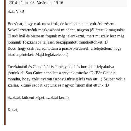
2014. június 08. Vasárnap, 19:16
Szia Viki!
Bocsánat, hogy csak most írok, de korábban nem volt érkezésem.
Szóval szeretnénk megköszönni mindent, nagyon jól éreztük magunkat
Claudiánál és biztosan fogunk még jelentkezni, mert muszály lesz még
jönnünk Toszkánába teljesen beszippantott mindkettőnket :D
Bocs, hogy csak rád rontottam a piacos kérdéssel, elfelejtettem, hogy
írtad a pénteket. Majd legközelebb :)
Toszkánától és Claudiától is élményekkel és borokkal felpakolva
jöttünk el: San Gniminano lett a szívünk csücske :D (Bár Claudia
mondta, hogy azért nyáron iszonyú túristajárás van ott...) Szuper volt a
szállás, kitünő szobát kaptunk és nagyon finomakat ettünk :D
Szoktak küldeni képet, szoktál kérni?
Köszi,