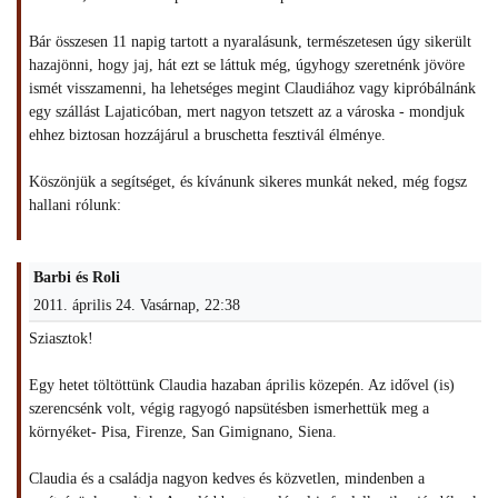
Bár összesen 11 napig tartott a nyaralásunk, természetesen úgy sikerült
hazajönni, hogy jaj, hát ezt se láttuk még, úgyhogy szeretnénk jövöre
ismét visszamenni, ha lehetséges megint Claudiához vagy kipróbálnánk
egy szállást Lajaticóban, mert nagyon tetszett az a városka - mondjuk
ehhez biztosan hozzájárul a bruschetta fesztivál élménye.
Köszönjük a segítséget, és kívánunk sikeres munkát neked, még fogsz
hallani rólunk:
Barbi és Roli
2011. április 24. Vasárnap, 22:38
Sziasztok!
Egy hetet töltöttünk Claudia hazaban április közepén. Az idővel (is)
szerencsénk volt, végig ragyogó napsütésben ismerhettük meg a
környéket- Pisa, Firenze, San Gimignano, Siena.
Claudia és a családja nagyon kedves és közvetlen, mindenben a