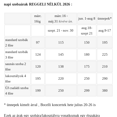
napi szobaárak REGGELI NÉLKÜL 2026 :
márc.
márc.16 -
jun. 1-aug 8
ünnepek*
16ig
máj.31
kivéve ün.
aug.18-
szept. 21 - nov. 30
aug.9-17
szept 21
standard szobák
97
115
150
195
2 főre
standard szobák
124
145
180
225
3 főre
saunás szoba 2
120
138
175
210
főre
lakosztályok 4
195
220
250
290
főre
ÚJ családi szoba
199
250
299
380
4 főre
* ünnepek kimelt árral , Bocelli koncertek hete julius 20-26 is
Ezek az árak egy szobára/lakosztályra vonatkoznak egy éjszakára