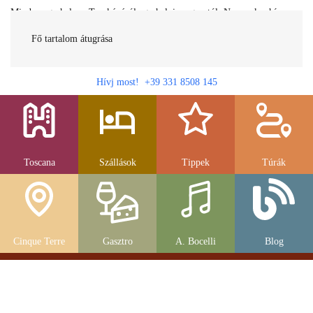
Minden egy helyen Toszkánáról egy helyi magyartól. Nemcsak a híres
látnivalók, hanem szállások, múzeumok és parkolás, strandok és
gasztronomia....
Fő tartalom átugrása
Hívj most! +39 331 8508 145
Toscana
Szállások
Tippek
Túrák
Cinque Terre
Gasztro
A. Bocelli
Blog