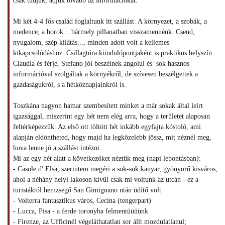
csak tudjuk, adjuk tovább az információkat.
Mi két 4-4 fős család foglaltunk itt szállást. A környezet, a szobák, a
medence, a borok... bármely pillanatban visszamennénk. Csend,
nyugalom, szép kilátás..., minden adott volt a kellemes
kikapcsolódáshoz. Csillagtúra kiindulópontjaként is praktikus helyszín.
Claudia és férje, Stefano jól beszélnek angolul és sok hasznos
információval szolgáltak a környékről, de szívesen beszélgettek a
gazdaságukról, s a hétköznapjainkról is.
Toszkána nagyon hamar szembesített minket a már sokak által leírt
igazsággal, miszerint egy hét nem elég arra, hogy a területet alaposan
feltérképezzük. Az első ott töltött hét inkább egyfajta kóstoló, ami
alapján eldöntheted, hogy majd ha legközelebb jössz, mit néznél meg,
hova lenne jó a szállást intézni...
Mi az egy hét alatt a következőket néztük meg (napi lebontásban):
- Casole d' Elsa, szerintem megéri a sok-sok kanyar, gyönyörű kisváros,
ahol a néhány helyi lakoson kívül csak mi voltunk az utcán - ez a
turistáktól hemzsegő San Gimignano után üdítő volt
- Volterra fantasztikus város, Cecina (tengerpart)
- Lucca, Pisa - a ferde toronyba felmentüüüünk
- Firenze, az Ufficinél végeláthatatlan sor állt mozdulatlanul;