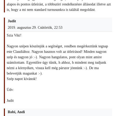
alapos és pontos útleírást, a többszöri rendelkezésre állásodat illetve azt
is, hogy a mi nem standard turnusunkra is találtál megoldást.
Judit
2019. augusztus 29. Csütörtök, 22:53
Szia Viki!
Nagyon szépen köszönjük a segítséget, rendben megérkeztünk tegnap
este Claudiához. Nagyon hasznos volt az útleírásod! Minden nagyon
szép és nagyon jó :-). Nagyon hangulatos, pont olyan mint amire
számítottam. Egyenlőre úgy tűnik, h ahhoz, h mindent meg tudjunk
nézni a környéken, vissza kell még párszor jönnünk :-). De ma
belevetjük magunkat :-).
Szép napot kívánok!
Üdv:
Judit
Robi, Andi