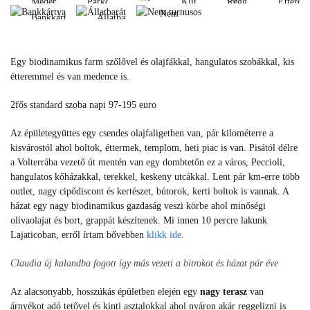
Medence
Parkoló
Klíma
Reggeli
Étterem
fi
Nem
Bankkártya
Állatbarát
Medence
Parkoló
Klíma
Reggeli
Éttere
turnusos
Wi-
Bankkártya
Állatbarát
fi
Nem
Egy biodinamikus farm szőlővel és olajfákkal, hangulatos szobákkal, kis
turnusos
étteremmel és van medence is.
2fős standard szoba napi 97-195 euro
Az épületegyüttes egy csendes olajfaligetben van, pár kilométerre a
kisvárostól ahol boltok, éttermek, templom, heti piac is van. Pisától délre
a Volterrába vezető út mentén van egy dombtetőn ez a város, Peccioli,
hangulatos kőházakkal, terekkel, keskeny utcákkal. Lent pár km-erre több
outlet, nagy cipődiscont és kertészet, bútorok, kerti boltok is vannak. A
házat egy nagy biodinamikus gazdaság veszi körbe ahol minőségi
olívaolajat és bort, grappát készítenek. Mi innen 10 percre lakunk
Lajaticoban, erről írtam bővebben
klikk ide.
Claudia új kalandba fogott így más vezeti a bitrokot és házat pár éve
Az alacsonyabb, hosszúkás épületben elején egy
nagy terasz
van
árnyékot adó tetővel és kinti asztalokkal ahol nyáron akár reggelizni is