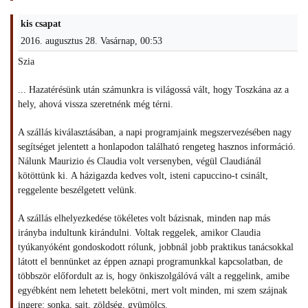
kis csapat
2016. augusztus 28. Vasárnap, 00:53
Szia
... Hazatérésünk után számunkra is világossá vált, hogy Toszkána az a
hely, ahová vissza szeretnénk még térni.
A szállás kiválasztásában, a napi programjaink megszervezésében nagy
segítséget jelentett a honlapodon található rengeteg hasznos információ.
Nálunk Maurizio és Claudia volt versenyben, végül Claudiánál
kötöttünk ki. A házigazda kedves volt, isteni capuccino-t csinált,
reggelente beszélgetett velünk.
A szállás elhelyezkedése tökéletes volt bázisnak, minden nap más
irányba indultunk kirándulni. Voltak reggelek, amikor Claudia
tyúkanyóként gondoskodott rólunk, jobbnál jobb praktikus tanácsokkal
látott el bennünket az éppen aznapi programunkkal kapcsolatban, de
többször előfordult az is, hogy önkiszolgálóvá vált a reggelink, amibe
egyébként nem lehetett belekötni, mert volt minden, mi szem szájnak
ingere: sonka, sajt, zöldség, gyümölcs.