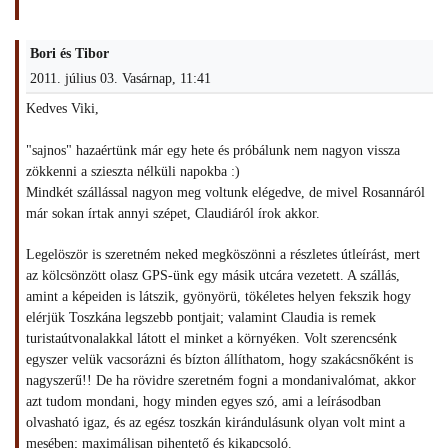
Bori és Tibor
2011. július 03. Vasárnap, 11:41
Kedves Viki,
"sajnos" hazaértünk már egy hete és próbálunk nem nagyon vissza
zökkenni a szieszta nélküli napokba :)
Mindkét szállással nagyon meg voltunk elégedve, de mivel Rosannáról
már sokan írtak annyi szépet, Claudiáról írok akkor.
Legelöször is szeretném neked megköszönni a részletes útleírást, mert
az kölcsönzött olasz GPS-ünk egy másik utcára vezetett. A szállás,
amint a képeiden is látszik, gyönyörü, tökéletes helyen fekszik hogy
elérjük Toszkána legszebb pontjait; valamint Claudia is remek
turistaútvonalakkal látott el minket a környéken. Volt szerencsénk
egyszer velük vacsorázni és bízton állíthatom, hogy szakácsnőként is
nagyszerű!! De ha rövidre szeretném fogni a mondanivalómat, akkor
azt tudom mondani, hogy minden egyes szó, ami a leírásodban
olvasható igaz, és az egész toszkán kirándulásunk olyan volt mint a
mesében; maximálisan pihentető és kikapcsoló.