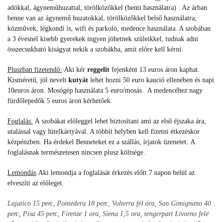
adókkal, ágyneműhuzattal, törölközőkkel (benti használatra) . Az árban
benne van az ágynemű huzatokkal, törölközőkkel belső használatra,
közművek, légkondi is, wifi és parkoló, medence használata. A szobában
a 3 évesnél kisebb gyerekek ingyen jöhetnek szüleikkel, tudnak adni
összecsukható kiságyat nekik a szobákba, amit előre kell kérni.
Pluszban fizetendő:
Aki kér
reggelit
fejenként 13 euros áron kaphat.
Kisméretű, jól nevelt
kutyát
lehet hozni 50 euro kaució ellenében és napi
10euros áron. Mosógép használata 5 euro/mosás. A medencéhez nagy
fürdőlepedők 5 euros áron kérhetőek.
Foglalás:
A
szobákat előleggel lehet biztosítani ami az első éjszaka ára,
utalással vagy hitelkártyával. A többit helyben kell fizetni étkezéskor
kézpénzben.
Ha érdekel Benneteket ez a szállás, írjatok üzenetet.
A
foglalásnak természetesen nincsen plusz költsége.
Lemondás
Aki lemondja a foglalását érkezés előtt 7 napon belül az
elveszíti az előleget.
Lajatico 15 perc, Pontedera 18 perc, Volterra fél óra, San Gimignano 40
perc, Pisa 45 perc, Firenze 1 ora, Siena 1,5 ora, tengerpart Livorno felé