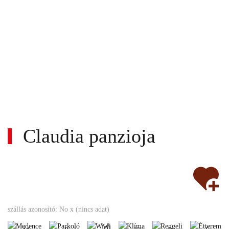
Claudia panzioja
Wi-
Nem
fi
Medence
Parkoló
Klíma
Reggeli
Étte
szállás azonosító: No x (nincs adat)
turnusos
Bankkártya
Állatbarát
Wi-