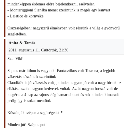
mindenképpen érdemes előre bejelentkezni, esélytelen
- Monteriggioni Sienába menet szerintünk is megér egy kanyart
- Lajatico és környéke
Összességében: nagyszerű élményben volt részünk a világ e gyönyörű
szegletében.
Anita & Tamás
2011. augusztus 11. Csütörtök, 21:36
Szia Viki!
Sajnos már itthon is vagyunk. Fantasztikus volt Toscana, a legjobb
választás nászútnak szerintünk.
Claudiáék is jó választás volt, ,minden nagyon jó volt a nagy birtok az
ellátás a szoba nagyon kedvesek voltak. Az út nagyon hosszú volt de
megérte a 4 nap az sajnos elég hamar elment és sok minden kimaradt
pedig így is sokat mentünk.
Köszönjük szépen a segítségedet!!!
Minden jót! Szép napot!