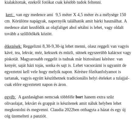
kialakítottak, ezekről fotókat csak késöbb tudok feltenni.
kert:
van egy medence ami
9,5 méter X 4,5 méter és a mélysége 150
cm. K
örülötte napágyak, napernyők találhatók amit bárki használhat. A
medence alatt kezdődik az olajfaliget ahol sétálni is lehet, vagy oldalt
tovább a szőllőtőkék között.
étkezések:
Reggelizni 8,30-9,30-ig lehet menni, olasz reggeli van vagyis
kávé, tea, lekvár, méz, kekszek és müzli, sütnek egyszerübb kalácsot vagy
piskotát. Magyarosabb reggelit is tudnak már biztosítani kérésre: van
kenyér, saját házi tojás, sonka és sajt is. Lehet vacsorázni is ugyanitt de
egyeztetni kell vele hogy melyik napon. Kérésre főzőtanfolyamot is
tartanak, vagyis együtt készíthetnek tradicionális helyi ételeket a tulajjal-
csak előre egyeztetett napon és áron.
egyéb:
A gazdaságban nemcsak többféle
bor
t hanem extra szűz
olivaolajat, lekvárt és grappát is készítenek amit náluk helyben lehet
megkostolni és megvenni. Claudia 2022ben otthagyta a házat és egy új
cég üzemelteti a panziót.