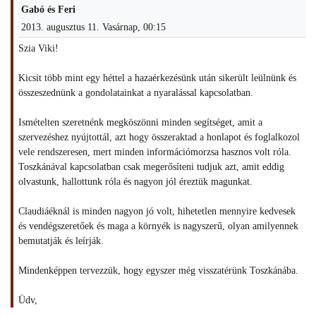
Gabó és Feri
2013. augusztus 11. Vasárnap, 00:15
Szia Viki!
Kicsit több mint egy héttel a hazaérkezésünk után sikerült leülnünk és
összeszednünk a gondolatainkat a nyaralással kapcsolatban.
Ismételten szeretnénk megköszönni minden segítséget, amit a
szervezéshez nyújtottál, azt hogy összeraktad a honlapot és foglalkozol
vele rendszeresen, mert minden információmorzsa hasznos volt róla.
Toszkánával kapcsolatban csak megerősíteni tudjuk azt, amit eddig
olvastunk, hallottunk róla és nagyon jól éreztük magunkat.
Claudiáéknál is minden nagyon jó volt, hihetetlen mennyire kedvesek
és vendégszeretőek és maga a környék is nagyszerű, olyan amilyennek
bemutatják és leírják.
Mindenképpen tervezzük, hogy egyszer még visszatérünk Toszkánába.
Üdv,