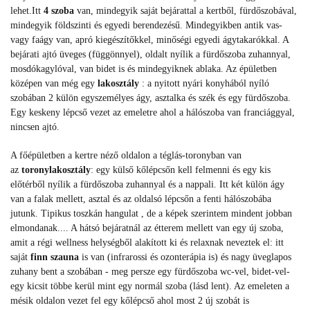
lehet.Itt
4 szoba
van, mindegyik saját bejárattal a kertből, fürdőszobával,
mindegyik földszinti és egyedi berendezésű. Mindegyikben antik vas-
vagy faágy van, apró kiegészítőkkel, minőségi egyedi ágytakarókkal. A
bejárati ajtó üveges (függönnyel), oldalt nyílik a fürdőszoba zuhannyal,
mosdókagylóval, van bidet is és mindegyiknek ablaka. Az épületben
középen van még egy
lakosztály
: a nyitott nyári konyhából nyíló
szobában 2 külön egyszemélyes ágy, asztalka és szék és egy fürdőszoba.
Egy keskeny lépcső vezet az emeletre ahol a hálószoba van franciággyal,
nincsen ajtó.
A főépületben a kertre néző oldalon a téglás-toronyban van
az
toronylakosztály
: egy külső kőlépcsőn kell felmenni és egy kis
előtérből nyílik a fürdőszoba zuhannyal és a nappali. Itt két külön ágy
van a falak mellett, asztal és az oldalsó lépcsőn a fenti hálószobába
jutunk. Tipikus toszkán hangulat , de a képek szerintem mindent jobban
elmondanak.... A hátsó bejáratnál az étterem mellett van egy új szoba,
amit a régi wellness helységből alakított ki és relaxnak neveztek el: itt
saját
finn szauna
is van (infrarossi és ozonterápia is) és nagy üveglapos
zuhany bent a szobában - meg persze egy fürdőszoba wc-vel, bidet-vel-
egy kicsit többe kerül mint egy normál szoba (lásd lent). Az emeleten a
mésik oldalon vezet fel egy kőlépcső ahol most 2 új szobát is