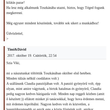
kilátás pazar!
Ha lesz még alkalmunk Toszkánába utazni, biztos, hogy Téged fogunk
megkeresni.
Még egyszer mindent köszönünk, további sok sikert a munkádhoz!
Üdvözlettel,
>
Timi&Dávid
2017. október 19. Csütörtök, 22:54
Szia Viki,
mi a nászutunkat töltöttük Toszkánában október első hetében.
Minden túlzás nélkül csodálatos volt:)
A szállásunk Claudia panziójában volt. A panzió gyönyörű volt, épp
olyan, mint amire vágytunk, a birtok hatalmas és gyönyörű, Claudia
pedig nagyon kedves házigazda volt. Minden nap reggeli közben (amit
ő készített:)) ellátott minket jó tanácsokkal, hogy hova érdemes menni,
mit érdemes kipróbálni. Nagyon kedves volt és közvetlen, a
legemlékezetesebb az egyik este a közös főzésünk volt, amikor