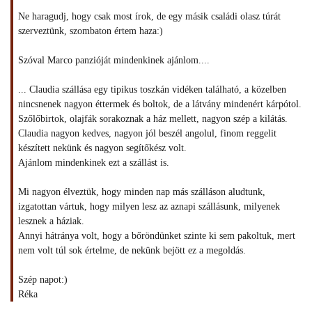
Ne haragudj, hogy csak most írok, de egy másik családi olasz túrát
szerveztünk, szombaton értem haza:)
Szóval Marco panzióját mindenkinek ajánlom....
... Claudia szállása egy tipikus toszkán vidéken található, a közelben
nincsnenek nagyon éttermek és boltok, de a látvány mindenért kárpótol.
Szőlőbirtok, olajfák sorakoznak a ház mellett, nagyon szép a kilátás.
Claudia nagyon kedves, nagyon jól beszél angolul, finom reggelit
készített nekünk és nagyon segítőkész volt.
Ajánlom mindenkinek ezt a szállást is.
Mi nagyon élveztük, hogy minden nap más szálláson aludtunk,
izgatottan vártuk, hogy milyen lesz az aznapi szállásunk, milyenek
lesznek a háziak.
Annyi hátránya volt, hogy a bőröndünket szinte ki sem pakoltuk, mert
nem volt túl sok értelme, de nekünk bejött ez a megoldás.
Szép napot:)
Réka