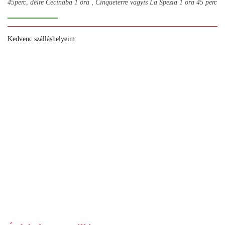
45perc, délre Cecinába 1 óra , Cinqueterre vagyis La Spezia 1 óra 45 perc
Kedvenc szálláshelyeim:
+
+
+
+
+
+
+
+
+
+
+
+
+
+
+
+
+
+
+
+
+
+
+
+
+
+
+
+
+
+
+
+
+
+
+
+
+
+