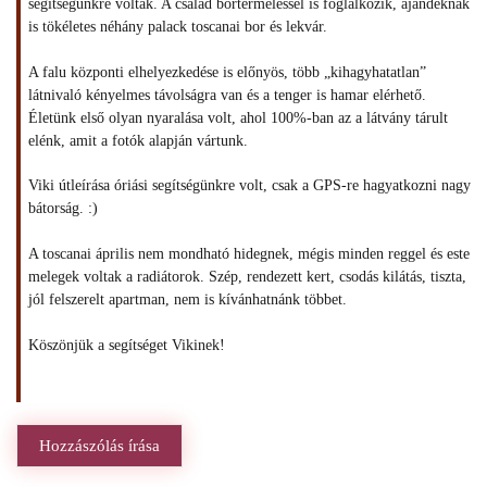
segítségünkre voltak. A család bortermeléssel is foglalkozik, ajándéknak
is tökéletes néhány palack toscanai bor és lekvár.
A falu központi elhelyezkedése is előnyös, több „kihagyhatatlan”
látnivaló kényelmes távolságra van és a tenger is hamar elérhető.
Életünk első olyan nyaralása volt, ahol 100%-ban az a látvány tárult
elénk, amit a fotók alapján vártunk.
Viki útleírása óriási segítségünkre volt, csak a GPS-re hagyatkozni nagy
bátorság. :)
A toscanai április nem mondható hidegnek, mégis minden reggel és este
melegek voltak a radiátorok. Szép, rendezett kert, csodás kilátás, tiszta,
jól felszerelt apartman, nem is kívánhatnánk többet.
Köszönjük a segítséget Vikinek!
Hozzászólás írása