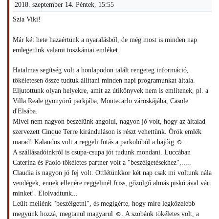
2018. szeptember 14. Péntek, 15:55
Szia Viki!
Már két hete hazaértünk a nyaralásból, de még most is minden nap
emlegetünk valami toszkániai emléket.
Hatalmas segítség volt a honlapodon talált rengeteg információ,
tökéletesen össze tudtuk állítani minden napi programunkat általa.
Eljutottunk olyan helyekre, amit az útikönyvek nem is említenek, pl. a
Villa Reale gyönyörű parkjába, Montecarlo városkájába, Casole
d'Elsába.
Mivel nem nagyon beszélünk angolul, nagyon jó volt, hogy az általad
szervezett Cinque Terre kiránduláson is részt vehettünk. Örök emlék
marad! Kalandos volt a reggeli futás a parkolóból a hajóig ☺.
A szállásadóinkról is csupa-csupa jót tudunk mondani. Luccában
Caterina és Paolo tökéletes partner volt a "beszélgetésekhez",.....
Claudia is nagyon jó fej volt. Ottlétünkkor két nap csak mi voltunk nála
vendégek, ennek ellenére reggelinél friss, gőzölgő almás piskótával várt
minket!. Elolvadtunk...
Leült mellénk "beszélgetni", és megígérte, hogy mire legközelebb
megyünk hozzá, megtanul magyarul ☺. A szobánk tökéletes volt, a