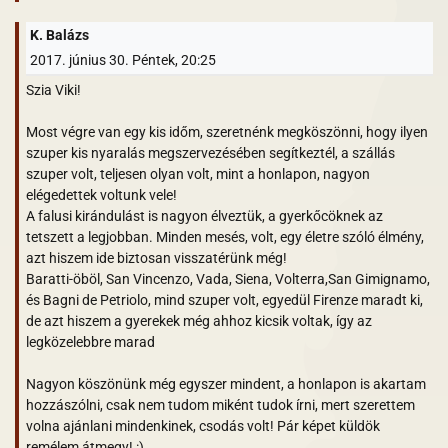
K. Balázs
2017. június 30. Péntek, 20:25
Szia Viki!
Most végre van egy kis időm, szeretnénk megköszönni, hogy ilyen
szuper kis nyaralás megszervezésében segítkeztél, a szállás
szuper volt, teljesen olyan volt, mint a honlapon, nagyon
elégedettek voltunk vele!
A falusi kirándulást is nagyon élveztük, a gyerkőcöknek az
tetszett a legjobban. Minden mesés, volt, egy életre szóló élmény,
azt hiszem ide biztosan visszatérünk még!
Baratti-öböl, San Vincenzo, Vada, Siena, Volterra,San Gimignamo,
és Bagni de Petriolo, mind szuper volt, egyedül Firenze maradt ki,
de azt hiszem a gyerekek még ahhoz kicsik voltak, így az
legközelebbre marad
Nagyon köszönünk még egyszer mindent, a honlapon is akartam
hozzászólni, csak nem tudom miként tudok írni, mert szerettem
volna ajánlani mindenkinek, csodás volt! Pár képet küldök
remélem átmegy! :)