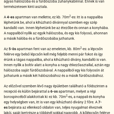
ágyas hálószoba és a fürdőszoba zuhanykabinnal. Ennek is van
természetesen kinti asztala.
2
A
4-es
apartman van mellette, ez kb. 70m
-es: itt is a nappaliba
léphetünk be, ahol a kihúzható dívánnyal szemben egy szép
kandalló van. Innen léphetünk be az étezőbe és onnan a konyhába.
A nappaliból nyílik az egyik hálószoba, és egy kis folyosó, ahonnan
a másik hálóba és a fürdőszobába juthatunk.
2
Az
5-ös
apartman fent van az emeleten, kb. 80m
-es: a lépcsőn
felérve egy belső lépcsőn kell még feljebb menni pár fokot és így
érünk a tágas nappaliba, ahol a kihúzható dívány, kandalló is van.
Innen nyílik a boltív alatt a konyha a nagy étkezőasztallal, aztán egy
hálószoba saját fürdőszobával. A nappaliból egy kis folyosón át
juthatunk a másik két hálószobához és a másik fürdőszobához.
Az előzővel szemben lévő nagy épületben található a földszinten a
recepció és külön bejárattal a
6-os
apartman, melyet a régi
2
borospincéből alakítottak ki: ez kb. 70m
-es, a nappali és konyha
egy helységben van, itt is van egy kihúzható dívány 2 főre. A
7-
es
bejárata az ellenkező oldalon van, teljes nyugalmat élveznek
lakói, saját kertrésze a többinél sokkal nagyobb. A kőlépcsőn felérve