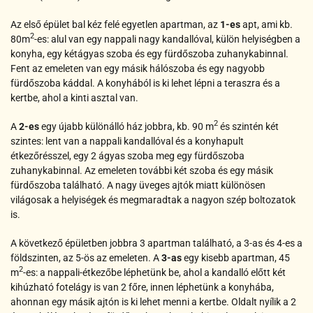
Az első épület bal kéz felé egyetlen apartman, az
1-es
apt, ami kb.
2
80m
-es: alul van egy nappali nagy kandallóval, külön helyiségben a
konyha, egy kétágyas szoba és egy fürdőszoba zuhanykabinnal.
Fent az emeleten van egy másik hálószoba és egy nagyobb
fürdőszoba káddal. A konyhából is ki lehet lépni a teraszra és a
kertbe, ahol a kinti asztal van.
2
A
2-es
egy újabb különálló ház jobbra, kb. 90 m
és szintén két
szintes: lent van a nappali kandallóval és a konyhapult
étkezőrésszel, egy 2 ágyas szoba meg egy fürdőszoba
zuhanykabinnal. Az emeleten további két szoba és egy másik
fürdőszoba található. A nagy üveges ajtók miatt különösen
világosak a helyiségek és megmaradtak a nagyon szép boltozatok
is.
A következő épületben jobbra 3 apartman található, a 3-as és 4-es a
földszinten, az 5-ös az emeleten. A
3-as
egy kisebb apartman, 45
2
m
-es: a nappali-étkezőbe léphetünk be, ahol a kandalló előtt két
kihúzható fotelágy is van 2 főre, innen léphetünk a konyhába,
ahonnan egy másik ajtón is ki lehet menni a kertbe. Oldalt nyílik a 2