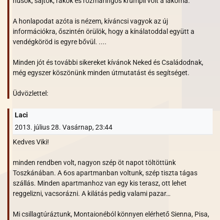
húsok, sajtok, rákok és rozmaringos krumpli volt a lakoma.
A honlapodat azóta is nézem, kíváncsi vagyok az új
információkra, őszintén örülök, hogy a kínálatoddal együtt a
vendégköröd is egyre bővül. ....
Minden jót és további sikereket kívánok Neked és Családodnak,
még egyszer köszönünk minden útmutatást és segítséget.
Üdvözlettel:
Laci
2013. július 28. Vasárnap, 23:44
Kedves Viki!
minden rendben volt, nagyon szép öt napot töltöttünk
Toszkánában. A 6os apartmanban voltunk, szép tiszta tágas
szállás. Minden apartmanhoz van egy kis terasz, ott lehet
reggelizni, vacsorázni. A kilátás pedig valami pazar…
Mi csillagtúráztunk, Montaionéból könnyen elérhető Sienna, Pisa,