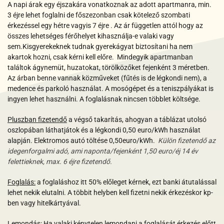
A napi árak egy éjszakára vonatkoznak az adott apartmanra, min.
3 éjre lehet foglalni de főszezonban csak kötelező szombati
érkezéssel egy hétre vagyis
7 éjre
. Az ár független attól hogy az
összes lehetséges férőhelyet kihasználja-e valaki vagy
sem.
Kisgyerekeknek tudnak gyerekágyat biztosítani ha nem
akartok hozni, csak kérni kell előre.
Mindegyik apartmanban
találtok ágynemüt, huzatokat,
törölközőket fejenként 3 méretben.
Az árban benne vannak közműveket (fűtés is de légkondi nem), a
medence és parkoló használat. A mosógépet és a teniszpályákat is
ingyen lehet használni. A foglalásnak nincsen többlet költsége.
Pluszban fizetendő
a végső takarítás, ahogyan a táblázat utolsó
oszlopában láthatjátok és a
légkondi 0,50 euro/kWh használat
alapján.
Elektromos autó töltése 0,50euro/kWh.
Külön fizetendő az
idegenforgalmi adó, ami naponta/fejenként 1,50 euro/éj 14 év
felettieknek, max. 6 éjre fizetendő.
Foglalás:
a foglaláshoz itt 50% előleget kérnek, ezt banki átutalással
lehet nekik elutalni. A többit helyben kell fizetni nekik érkezéskor kp-
ben vagy hitelkártyával.
Lemondás:
Ha valaki kénytelen lemondani a foglalását érkezés előtt