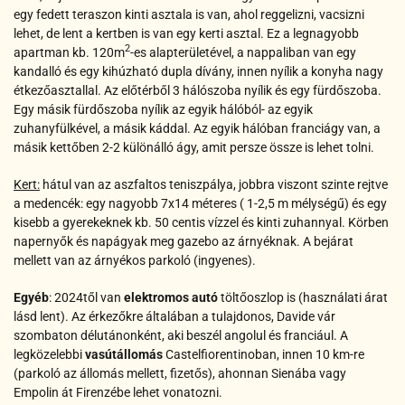
egy fedett teraszon kinti asztala is van, ahol reggelizni, vacsizni
lehet, de lent a kertben is van egy kerti asztal. Ez a legnagyobb
2
apartman kb. 120m
-es alapterületével, a nappaliban van egy
kandalló és egy kihúzható dupla dívány, innen nyílik a konyha nagy
étkezőasztallal. Az előtérből 3 hálószoba nyílik és egy fürdőszoba.
Egy másik fürdőszoba nyílik az egyik hálóból- az egyik
zuhanyfülkével, a másik káddal. Az egyik hálóban franciágy van, a
másik kettőben 2-2 különálló ágy, amit persze össze is lehet tolni.
Kert:
hátul van az aszfaltos teniszpálya, jobbra viszont szinte rejtve
a medencék: egy nagyobb 7x14 méteres ( 1-2,5 m mélységű) és egy
kisebb a gyerekeknek kb. 50 centis vízzel és kinti zuhannyal. Körben
napernyők és napágyak meg gazebo az árnyéknak. A bejárat
mellett van az árnyékos parkoló (ingyenes).
Egyéb
: 2024től van
elektromos autó
töltőoszlop is (használati árat
lásd lent).
Az érkezőkre általában a tulajdonos, Davide vár
szombaton délutánonként, aki beszél angolul és franciául. A
legközelebbi
vasútállomás
Castelfiorentinoban, innen 10 km-re
(parkoló az állomás mellett, fizetős), ahonnan Sienába vagy
Empolin át Firenzébe lehet vonatozni.