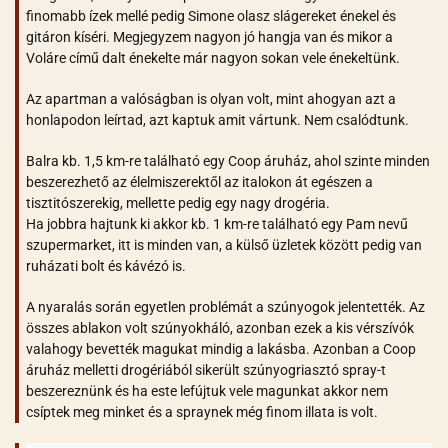
finomabb ízek mellé pedig Simone olasz slágereket énekel és
gitáron kíséri. Megjegyzem nagyon jó hangja van és mikor a
Voláre című dalt énekelte már nagyon sokan vele énekeltünk.
Az apartman a valóságban is olyan volt, mint ahogyan azt a
honlapodon leírtad, azt kaptuk amit vártunk. Nem csalódtunk.
Balra kb. 1,5 km-re található egy Coop áruház, ahol szinte minden
beszerezhető az élelmiszerektől az italokon át egészen a
tisztitószerekig, mellette pedig egy nagy drogéria.
Ha jobbra hajtunk ki akkor kb. 1 km-re található egy Pam nevű
szupermarket, itt is minden van, a külső üzletek között pedig van
ruházati bolt és kávézó is.
A nyaralás során egyetlen problémát a szúnyogok jelentették. Az
összes ablakon volt szúnyokháló, azonban ezek a kis vérszívók
valahogy bevették magukat mindig a lakásba. Azonban a Coop
áruház melletti drogériából sikerült szúnyogriasztó spray-t
beszereznünk és ha este lefújtuk vele magunkat akkor nem
csíptek meg minket és a spraynek még finom illata is volt.