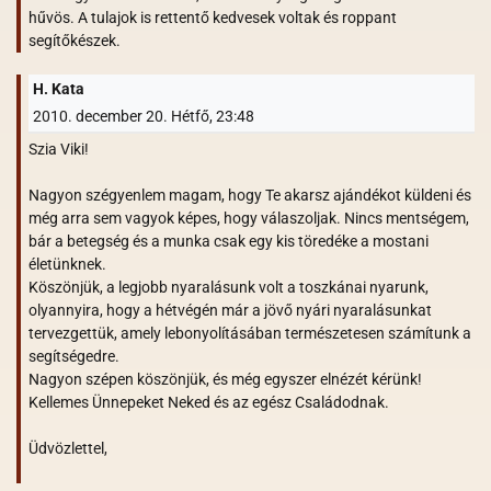
hűvös. A tulajok is rettentő kedvesek voltak és roppant
segítőkészek.
H. Kata
2010. december 20. Hétfő, 23:48
Szia Viki!
Nagyon szégyenlem magam, hogy Te akarsz ajándékot küldeni és
még arra sem vagyok képes, hogy válaszoljak. Nincs mentségem,
bár a betegség és a munka csak egy kis töredéke a mostani
életünknek.
Köszönjük, a legjobb nyaralásunk volt a toszkánai nyarunk,
olyannyira, hogy a hétvégén már a jövő nyári nyaralásunkat
tervezgettük, amely lebonyolításában természetesen számítunk a
segítségedre.
Nagyon szépen köszönjük, és még egyszer elnézét kérünk!
Kellemes Ünnepeket Neked és az egész Családodnak.
Üdvözlettel,