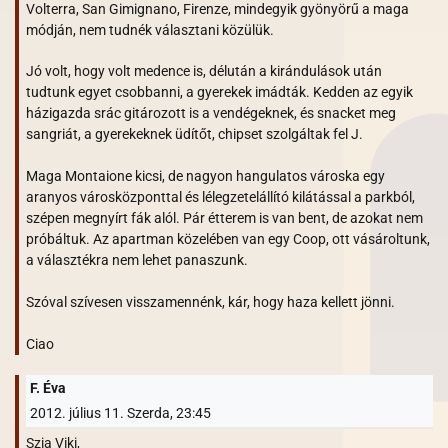
Volterra, San Gimignano, Firenze, mindegyik gyönyörű a maga
módján, nem tudnék választani közülük.
Jó volt, hogy volt medence is, délután a kirándulások után
tudtunk egyet csobbanni, a gyerekek imádták. Kedden az egyik
házigazda srác gitározott is a vendégeknek, és snacket meg
sangriát, a gyerekeknek üdítőt, chipset szolgáltak fel J.
Maga Montaione kicsi, de nagyon hangulatos városka egy
aranyos városközponttal és lélegzetelállító kilátással a parkból,
szépen megnyírt fák alól. Pár étterem is van bent, de azokat nem
próbáltuk. Az apartman közelében van egy Coop, ott vásároltunk,
a választékra nem lehet panaszunk.
Szóval szívesen visszamennénk, kár, hogy haza kellett jönni.
Ciao
F. Éva
2012. július 11. Szerda, 23:45
Szia Viki,