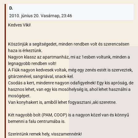
D.
2010. június 20. Vasárnap, 23:46
Kedves Viki!
Köszönjük a segítségedet, minden rendben volt és szerencsésen
haza is érkeztünk.
Nagyon klassz az apartmanház, mi az 1esben voltunk, minden a
legnagyobb rendben volt!
A Fiúk nagyon kedvesek voltak, még egy zenés estét is szerveztek,
gitárzenével, sangriával, snack-kel.
Csodás a kert, mindenre nagyon odafigyelnek! Egy kis apróság, de
hasznos lehet, van egy kis mosóhelység is, ahol lehet használni a
mosógépet.
Van konyhakert is, amiből lehet fogyasztani ,aki szeretne.
Két nagyobb bolt (PAM, COOP) is a nagyon közel van és könnyű
bemenni a falu centrumába is.
Szerintünk remek hely, visszamennénk!