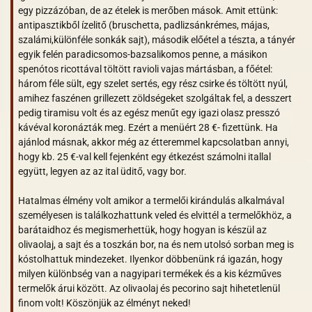
egy pizzázóban, de az ételek is merőben mások. Amit ettünk:
antipasztikből ízelitő (bruschetta, padlizsánkrémes, májas,
szalámi,különféle sonkák sajt), második előétel a tészta, a tányér
egyik felén paradicsomos-bazsalikomos penne, a másikon
spenótos ricottával töltött ravioli vajas mártásban, a főétel:
három féle sült, egy szelet sertés, egy rész csirke és töltött nyúl,
amihez faszénen grillezett zöldségeket szolgáltak fel, a desszert
pedig tiramisu volt és az egész menűt egy igazi olasz presszó
kávéval koronázták meg. Ezért a menüért 28 €- fizettünk. Ha
ajánlod másnak, akkor még az étteremmel kapcsolatban annyi,
hogy kb. 25 €-val kell fejenként egy étkezést számolni itallal
együtt, legyen az az ital üditő, vagy bor.
Hatalmas élmény volt amikor a termelői kirándulás alkalmával
személyesen is találkozhattunk veled és elvittél a termelőkhöz, a
barátaidhoz és megismerhettük, hogy hogyan is készül az
olivaolaj, a sajt és a toszkán bor, na és nem utolsó sorban meg is
kóstolhattuk mindezeket. Ilyenkor döbbenünk rá igazán, hogy
milyen különbség van a nagyipari termékek és a kis kézműves
termelők árui között. Az olivaolaj és pecorino sajt hihetetlenül
finom volt! Köszönjük az élményt neked!