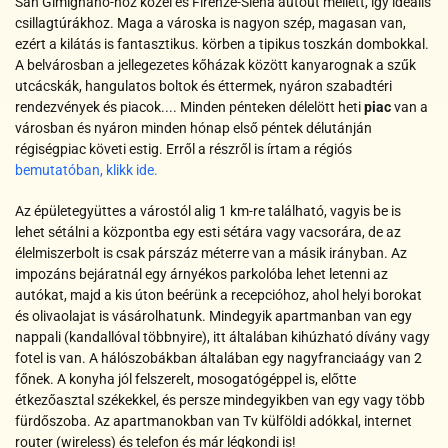
San Gimignano-hoz közel és Firenze-Siena autóút mellett, így ideális
csillagtúrákhoz. Maga a városka is nagyon szép, magasan van,
ezért a kilátás is fantasztikus. körben a tipikus toszkán dombokkal.
A belvárosban a jellegezetes kőházak között kanyarognak a szűk
utcácskák, hangulatos boltok és éttermek, nyáron szabadtéri
rendezvények és piacok....
Minden pénteken délelött heti
piac
van a
városban és nyáron minden hónap első péntek délutánján
régiségpiac követi estig.
Erről a részről is írtam a régiós
bemutatóban, klikk ide.
Az épületegyüttes a várostól alig 1 km-re található, vagyis be is
lehet sétálni a központba egy esti sétára vagy vacsorára, de az
élelmiszerbolt is csak párszáz méterre van a másik irányban. Az
impozáns bejáratnál egy árnyékos parkolóba lehet letenni az
autókat, majd a kis úton beérünk a recepcióhoz, ahol helyi borokat
és olivaolajat is vásárolhatunk. Mindegyik apartmanban van egy
nappali (kandallóval többnyire), itt általában kihúzható dívány vagy
fotel is van. A hálószobákban általában egy nagyfranciaágy van 2
főnek. A konyha jól felszerelt, mosogatógéppel is, előtte
étkezőasztal székekkel, és persze mindegyikben van egy vagy több
fürdőszoba. Az apartmanokban van Tv külföldi adókkal, internet
router (wireless) és telefon és már légkondi is!