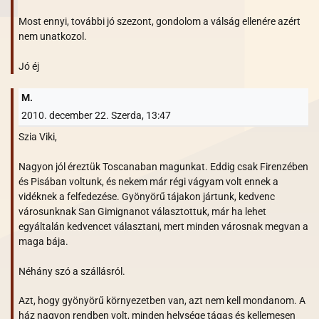
Most ennyi, további jó szezont, gondolom a válság ellenére azért
nem unatkozol.
Jó éj
M.
2010. december 22. Szerda, 13:47
Szia Viki,
Nagyon jól éreztük Toscanaban magunkat. Eddig csak Firenzében
és Pisában voltunk, és nekem már régi vágyam volt ennek a
vidéknek a felfedezése. Gyönyörű tájakon jártunk, kedvenc
városunknak San Gimignanot választottuk, már ha lehet
egyáltalán kedvencet választani, mert minden városnak megvan a
maga bája.
Néhány szó a szállásról.
Azt, hogy gyönyörű környezetben van, azt nem kell mondanom. A
ház nagyon rendben volt, minden helysége tágas és kellemesen