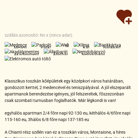
Wi-
Elektromos
fi
Medence
Parkoló
Klíma
Bankkártya
szállás azonosító: No x (nincs adat)
Akadálymentes
Állatbarát
Nemdohányzó
autó
Wi-
Medence
Parkoló
Klíma
Bankkártya
töltő
fi
Akadálymentes
Állatbarát
Nemdohányzó
Medence
Parkoló
Klíma
Bankkártya
Wi-
Elektromos
Akadálymentes
Állatbarát
Nemdohányzó
fi
autó töltő
Elektromos
Klasszikus toszkán kőépületek egy középkori város határában,
autó töltő
gondozott kerttel, 2 medencével és teniszpályával. A jól elszeparált
apartmanok berendezése igényes, jól felszereltek, főszezonban
csak szombati turnusban foglalhatók. Már légkondi is van!
egyhálós apartman 2/4 főre napi 92-130 eu, kéthálós 4/6főre napi
115-160 eu, 3hálós 6/8 főre napi 137-185 eu
A Chianti rész szélén van ez a toszkán város, Montaione, a híres