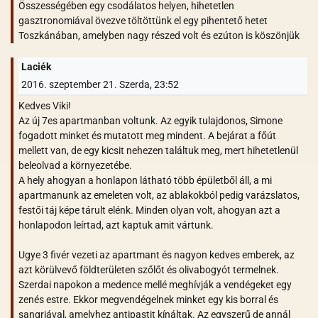
Összességében egy csodálatos helyen, hihetetlen
gasztronomiával övezve töltöttünk el egy pihentető hetet
Toszkánában, amelyben nagy részed volt és ezúton is köszönjük
Laciék
2016. szeptember 21. Szerda, 23:52
Kedves Viki!
Az új 7es apartmanban voltunk. Az egyik tulajdonos, Simone
fogadott minket és mutatott meg mindent. A bejárat a főút
mellett van, de egy kicsit nehezen találtuk meg, mert hihetetlenül
beleolvad a környezetébe.
A hely ahogyan a honlapon látható több épületből áll, a mi
apartmanunk az emeleten volt, az ablakokból pedig varázslatos,
festői táj képe tárult elénk. Minden olyan volt, ahogyan azt a
honlapodon leírtad, azt kaptuk amit vártunk.
Ugye 3 fivér vezeti az apartmant és nagyon kedves emberek, az
azt körülvevő földterületen szőlőt és olivabogyót termelnek.
Szerdai napokon a medence mellé meghívják a vendégeket egy
zenés estre. Ekkor megvendégelnek minket egy kis borral és
sangriával, amelyhez antipastit kínáltak. Az egyszerű de annál