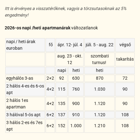
Itt is érvényes a visszatérőknek, vagyis a törzsutasoknak az 5%
engedmény!
2026-os napi /heti apartmanárak
változatlanok
napi / heti árak
fő
ápr. 12- júl. 4
júli. 5 - aug. 22
végső
euroban
aug. 23 - okt.
szombati
takarítás
12
turnus!
napi
heti
heti
egyhálós 3-as
2+2
92
630
870
72
2 hálós 4-es és 6-os
4+2
115
760
1.030
90
apt
2 hálós 1es
4+2
135
900
1.120
90
apartman
3 hálóval 5-ös apt
6+2
137
910
1.120
108
3 hálós 2-es és 7es
6+2
152
1.000
1.210
108
apt