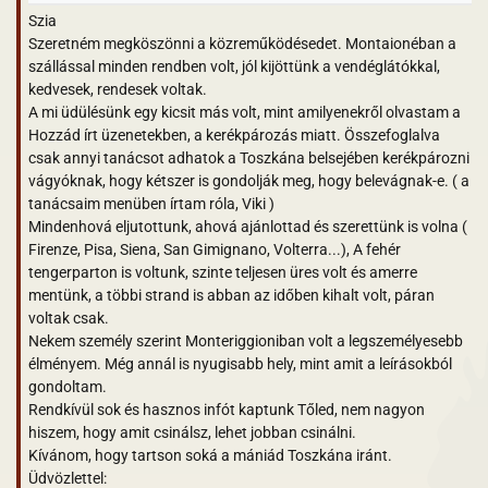
Szia
Szeretném megköszönni a közreműködésedet. Montaionéban a
szállással minden rendben volt, jól kijöttünk a vendéglátókkal,
kedvesek, rendesek voltak.
A mi üdülésünk egy kicsit más volt, mint amilyenekről olvastam a
Hozzád írt üzenetekben, a kerékpározás miatt. Összefoglalva
csak annyi tanácsot adhatok a Toszkána belsejében kerékpározni
vágyóknak, hogy kétszer is gondolják meg, hogy belevágnak-e. ( a
tanácsaim menüben írtam róla, Viki )
Mindenhová eljutottunk, ahová ajánlottad és szerettünk is volna (
Firenze, Pisa, Siena, San Gimignano, Volterra...), A fehér
tengerparton is voltunk, szinte teljesen üres volt és amerre
mentünk, a többi strand is abban az időben kihalt volt, páran
voltak csak.
Nekem személy szerint Monteriggioniban volt a legszemélyesebb
élményem. Még annál is nyugisabb hely, mint amit a leírásokból
gondoltam.
Rendkívül sok és hasznos infót kaptunk Tőled, nem nagyon
hiszem, hogy amit csinálsz, lehet jobban csinálni.
Kívánom, hogy tartson soká a mániád Toszkána iránt.
Üdvözlettel: