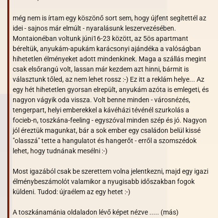
még nem is írtam egy köszönő sort sem, hogy újfent segítettél az
idei - sajnos már elmúlt - nyaralásunk leszervezésében.
Montaionéban voltunk júni16-23 között, az 5ös apartmant
béreltük, anyukám-apukám karácsonyi ajándéka a valóságban
hihetetlen élményeket adott mindenkinek. Maga a szállás megint
csak elsőrangú volt, lassan már kezdem azt hinni, bármit is
választunk tőled, az nem lehet rossz :-) Ez itt a reklám helye... Az
egy hét hihetetlen gyorsan elrepült, anyukám azóta is emlegeti, és
nagyon vágyik oda vissza. Volt benne minden - városnézés,
tengerpart, helyi emberekkel a kávéházi tévénél szurkolás a
focieb-n, toszkána-feeling - egyszóval minden szép és jó. Nagyon
jól éreztük magunkat, bár a sok ember egy családon belül kissé
"olasszá" tette a hangulatot és hangerőt - erről a szomszédok
lehet, hogy tudnának mesélni :-)
Most igazából csak be szerettem volna jelentkezni, majd egy igazi
élménybeszámolót valamikor a nyugisabb időszakban fogok
küldeni. Tudod: újraélem az egy hetet :-)
A toszkánamánia oldaladon lévő képet nézve ..... (más)