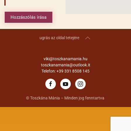
Hozzászólás írása
ugrás az oldal tetejére
viki@toszkanamania.hu
toszkanamania@outlook.it
Telefon: +39 331 8508 145
© Toszkána Mánia – Minden jog fenntartva
×
×
Ha érdekel ez a szállás küldj egy üzenetet a lap alján vagy hívjál föl
telefonon vagy tedd be a kedvencek közé a kis szívre klikkelve!