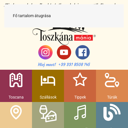
Minden egy helyen Toszkánáról egy helyi magyartól. Nemcsak a
híres látnivalók, hanem szállások, múzeumok és parkolás, strandok
és gasztronomia....
Fő tartalom átugrása
Hívj most! +39 331 8508 145
Toscana
Szállások
Tippek
Túrák