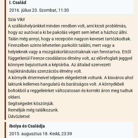
I. Család
2016. július 23. Szombat, 11:30
Szia Viki!
A szálláshelyünkkel minden rendben volt, ami kicsit problémás,
hogy az autóval a ki be pakolás végett sem lehet a házhoz állni.
Talán még annyi, hogy a recepción nagyon keveset tartózkodtak.
Firenzében szinte lehetetlen parkolót találni, mert vagy a
helyieknek vagy a mozgáskorlátozottaknak van fenntartva. Ettől
függetlenül Firenze csodálatos élmény volt, az előrefoglalt jeggyel
könnyen bejutottunk a képtárba. Az általad szervezett
hajókirándulás szenzációs élmény volt.
A környék éttermeivel teljesen elégedettek voltunk. A kisváros ahol
laktunk kellemes hangulatú és barátságos volt. A környékbeli
boltokból a reggelieinket változatosan és korrekt áron meg tudtuk
oldani.
Segítségedet köszönjük.
Reméljük még találkozunk.
Üdvözlettel:
Ibolya és Családja
2015. augusztus 18. Kedd, 23:39