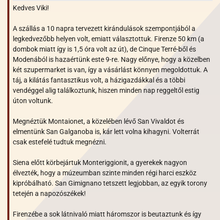
Kedves Viki!
A szállás a 10 napra tervezett kirándulások szempontjából a
legkedvezőbb helyen volt, emiatt választottuk. Firenze 50 km (a
dombok miatt így is 1,5 óra volt az út), de Cinque Terré-ből és
Modenából is hazaértünk este 9-re. Nagy előnye, hogy a közelben
két szupermarket is van, így a vásárlást könnyen megoldottuk. A
táj, a kilátás fantasztikus volt, a házigazdákkal és a többi
vendéggel alig találkoztunk, hiszen minden nap reggeltől estig
úton voltunk.
Megnéztük Montaionet, a közelében lévő San Vivaldot és
elmentünk San Galganoba is, kár lett volna kihagyni. Volterrát
csak estefelé tudtuk megnézni.
Siena előtt körbejártuk Monteriggionit, a gyerekek nagyon
élvezték, hogy a múzeumban szinte minden régi harci eszköz
kipróbálható. San Gimignano tetszett legjobban, az egyik torony
tetején a napozószékek!
Firenzébe a sok látnivaló miatt háromszor is beutaztunk és így