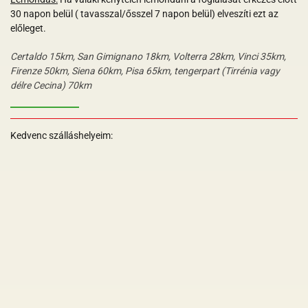
30 napon belül ( tavasszal/ősszel 7 napon belül) elveszíti ezt az
előleget.
Certaldo 15km, San Gimignano 18km, Volterra 28km, Vinci 35km,
Firenze 50km, Siena 60km, Pisa 65km, tengerpart (Tirrénia vagy
délre Cecina) 70km
Kedvenc szálláshelyeim:
+
+
+
+
+
+
+
+
+
+
+
+
+
+
+
+
+
+
+
+
+
+
+
+
+
+
+
+
+
+