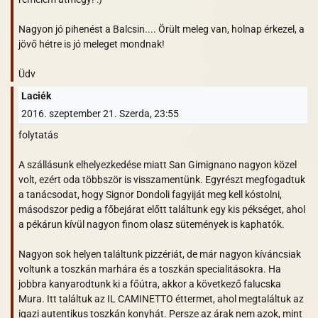
Nagyon jó pihenést a Balcsin.... Örült meleg van, holnap érkezel, a
jövő hétre is jó meleget mondnak!
Üdv
Laciék
2016. szeptember 21. Szerda, 23:55
folytatás
A szállásunk elhelyezkedése miatt San Gimignano nagyon közel
volt, ezért oda többször is visszamentünk. Egyrészt megfogadtuk
a tanácsodat, hogy Signor Dondoli fagyiját meg kell kóstolni,
másodszor pedig a főbejárat előtt találtunk egy kis pékséget, ahol
a pékárun kívül nagyon finom olasz sütemények is kaphatók.
Nagyon sok helyen találtunk pizzériát, de már nagyon kíváncsiak
voltunk a toszkán marhára és a toszkán specialitásokra. Ha
jobbra kanyarodtunk ki a főútra, akkor a következő falucska
Mura. Itt találtuk az IL CAMINETTO éttermet, ahol megtaláltuk az
igazi autentikus toszkán konyhát. Persze az árak nem azok, mint