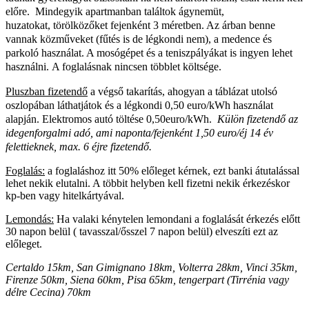
előre.
Mindegyik apartmanban találtok ágynemüt,
huzatokat,
törölközőket fejenként 3 méretben. Az árban benne
vannak közműveket (fűtés is de légkondi nem), a medence és
parkoló használat. A mosógépet és a teniszpályákat is ingyen lehet
használni. A foglalásnak nincsen többlet költsége.
Pluszban fizetendő
a végső takarítás, ahogyan a táblázat utolsó
oszlopában láthatjátok és a
légkondi 0,50 euro/kWh használat
alapján.
Elektromos autó töltése 0,50euro/kWh.
Külön fizetendő az
idegenforgalmi adó, ami naponta/fejenként 1,50 euro/éj 14 év
felettieknek, max. 6 éjre fizetendő.
Foglalás:
a foglaláshoz itt 50% előleget kérnek, ezt banki átutalással
lehet nekik elutalni. A többit helyben kell fizetni nekik érkezéskor
kp-ben vagy hitelkártyával.
Lemondás:
Ha valaki kénytelen lemondani a foglalását érkezés előtt
30 napon belül ( tavasszal/ősszel 7 napon belül) elveszíti ezt az
előleget.
Certaldo 15km, San Gimignano 18km, Volterra 28km, Vinci 35km,
Firenze 50km, Siena 60km, Pisa 65km, tengerpart (Tirrénia vagy
délre Cecina) 70km