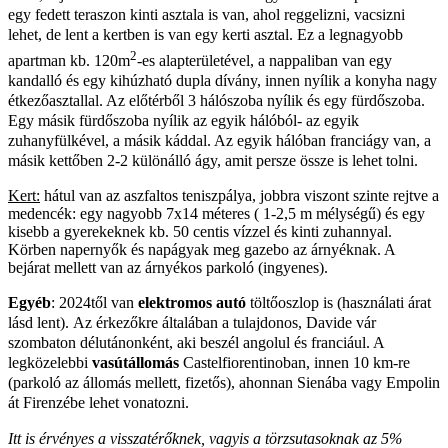
egy fedett teraszon kinti asztala is van, ahol reggelizni, vacsizni
lehet, de lent a kertben is van egy kerti asztal. Ez a legnagyobb
2
apartman kb. 120m
-es alapterületével, a nappaliban van egy
kandalló és egy kihúzható dupla dívány, innen nyílik a konyha nagy
étkezőasztallal. Az előtérből 3 hálószoba nyílik és egy fürdőszoba.
Egy másik fürdőszoba nyílik az egyik hálóból- az egyik
zuhanyfülkével, a másik káddal. Az egyik hálóban franciágy van, a
másik kettőben 2-2 különálló ágy, amit persze össze is lehet tolni.
Kert:
hátul van az aszfaltos teniszpálya, jobbra viszont szinte rejtve a
medencék: egy nagyobb 7x14 méteres ( 1-2,5 m mélységű) és egy
kisebb a gyerekeknek kb. 50 centis vízzel és kinti zuhannyal.
Körben napernyők és napágyak meg gazebo az árnyéknak. A
bejárat mellett van az árnyékos parkoló (ingyenes).
Egyéb
: 2024től van
elektromos autó
töltőoszlop is (használati árat
lásd lent).
Az érkezőkre általában a tulajdonos, Davide vár
szombaton délutánonként, aki beszél angolul és franciául. A
legközelebbi
vasútállomás
Castelfiorentinoban, innen 10 km-re
(parkoló az állomás mellett, fizetős), ahonnan Sienába vagy Empolin
át Firenzébe lehet vonatozni.
Itt is érvényes a visszatérőknek, vagyis a törzsutasoknak az 5%