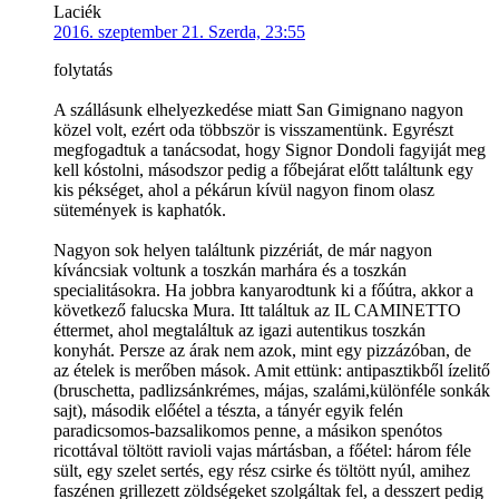
Laciék
2016. szeptember 21. Szerda, 23:55
folytatás
A szállásunk elhelyezkedése miatt San Gimignano nagyon
közel volt, ezért oda többször is visszamentünk. Egyrészt
megfogadtuk a tanácsodat, hogy Signor Dondoli fagyiját meg
kell kóstolni, másodszor pedig a főbejárat előtt találtunk egy
kis pékséget, ahol a pékárun kívül nagyon finom olasz
sütemények is kaphatók.
Nagyon sok helyen találtunk pizzériát, de már nagyon
kíváncsiak voltunk a toszkán marhára és a toszkán
specialitásokra. Ha jobbra kanyarodtunk ki a főútra, akkor a
következő falucska Mura. Itt találtuk az IL CAMINETTO
éttermet, ahol megtaláltuk az igazi autentikus toszkán
konyhát. Persze az árak nem azok, mint egy pizzázóban, de
az ételek is merőben mások. Amit ettünk: antipasztikből ízelitő
(bruschetta, padlizsánkrémes, májas, szalámi,különféle sonkák
sajt), második előétel a tészta, a tányér egyik felén
paradicsomos-bazsalikomos penne, a másikon spenótos
ricottával töltött ravioli vajas mártásban, a főétel: három féle
sült, egy szelet sertés, egy rész csirke és töltött nyúl, amihez
faszénen grillezett zöldségeket szolgáltak fel, a desszert pedig