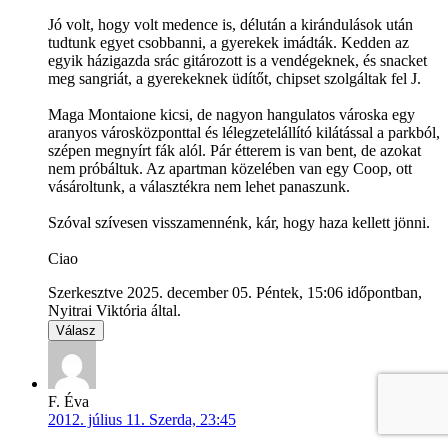
Jó volt, hogy volt medence is, délután a kirándulások után
tudtunk egyet csobbanni, a gyerekek imádták. Kedden az
egyik házigazda srác gitározott is a vendégeknek, és snacket
meg sangriát, a gyerekeknek üdítőt, chipset szolgáltak fel J.
Maga Montaione kicsi, de nagyon hangulatos városka egy
aranyos városközponttal és lélegzetelállító kilátással a parkból,
szépen megnyírt fák alól. Pár étterem is van bent, de azokat
nem próbáltuk. Az apartman közelében van egy Coop, ott
vásároltunk, a választékra nem lehet panaszunk.
Szóval szívesen visszamennénk, kár, hogy haza kellett jönni.
Ciao
Szerkesztve 2025. december 05. Péntek, 15:06 időpontban,
Nyitrai Viktória által.
Válasz
F. Éva
2012. július 11. Szerda, 23:45