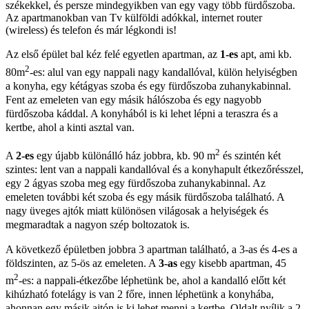
székekkel, és persze mindegyikben van egy vagy több fürdőszoba.
Az apartmanokban van Tv külföldi adókkal, internet router
(wireless) és telefon és már légkondi is!
Az első épület bal kéz felé egyetlen apartman, az
1-es
apt, ami kb.
2
80m
-es: alul van egy nappali nagy kandallóval, külön helyiségben
a konyha, egy kétágyas szoba és egy fürdőszoba zuhanykabinnal.
Fent az emeleten van egy másik hálószoba és egy nagyobb
fürdőszoba káddal. A konyhából is ki lehet lépni a teraszra és a
kertbe, ahol a kinti asztal van.
2
A
2-es
egy újabb különálló ház jobbra, kb. 90 m
és szintén két
szintes: lent van a nappali kandallóval és a konyhapult étkezőrésszel,
egy 2 ágyas szoba meg egy fürdőszoba zuhanykabinnal. Az
emeleten további két szoba és egy másik fürdőszoba található. A
nagy üveges ajtók miatt különösen világosak a helyiségek és
megmaradtak a nagyon szép boltozatok is.
A következő épületben jobbra 3 apartman található, a 3-as és 4-es a
földszinten, az 5-ös az emeleten. A
3-as
egy kisebb apartman, 45
2
m
-es: a nappali-étkezőbe léphetünk be, ahol a kandalló előtt két
kihúzható fotelágy is van 2 főre, innen léphetünk a konyhába,
ahonnan egy másik ajtón is ki lehet menni a kertbe. Oldalt nyílik a 2