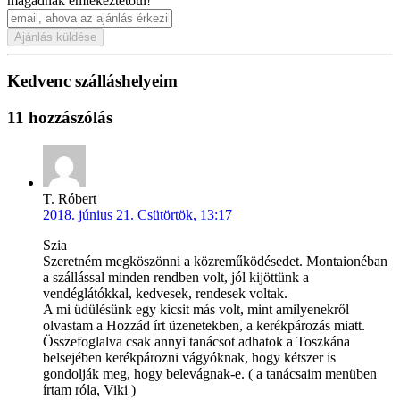
magadnak emlékeztetőül!
Ajánlás küldése
Kedvenc szálláshelyeim
11 hozzászólás
T. Róbert
2018. június 21. Csütörtök, 13:17
Szia
Szeretném megköszönni a közreműködésedet. Montaionéban
a szállással minden rendben volt, jól kijöttünk a
vendéglátókkal, kedvesek, rendesek voltak.
A mi üdülésünk egy kicsit más volt, mint amilyenekről
olvastam a Hozzád írt üzenetekben, a kerékpározás miatt.
Összefoglalva csak annyi tanácsot adhatok a Toszkána
belsejében kerékpározni vágyóknak, hogy kétszer is
gondolják meg, hogy belevágnak-e. ( a tanácsaim menüben
írtam róla, Viki )