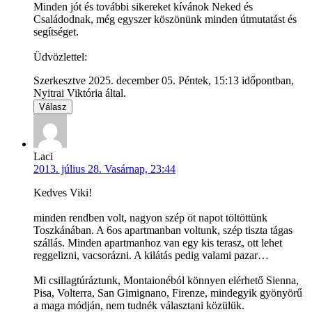
Minden jót és további sikereket kívánok Neked és
Családodnak, még egyszer köszönünk minden útmutatást és
segítséget.
Üdvözlettel:
Szerkesztve 2025. december 05. Péntek, 15:13 időpontban,
Nyitrai Viktória által.
Válasz
Laci
2013. július 28. Vasárnap, 23:44
Kedves Viki!
minden rendben volt, nagyon szép öt napot töltöttünk
Toszkánában. A 6os apartmanban voltunk, szép tiszta tágas
szállás. Minden apartmanhoz van egy kis terasz, ott lehet
reggelizni, vacsorázni. A kilátás pedig valami pazar…
Mi csillagtúráztunk, Montaionéból könnyen elérhető Sienna,
Pisa, Volterra, San Gimignano, Firenze, mindegyik gyönyörű
a maga módján, nem tudnék választani közülük.