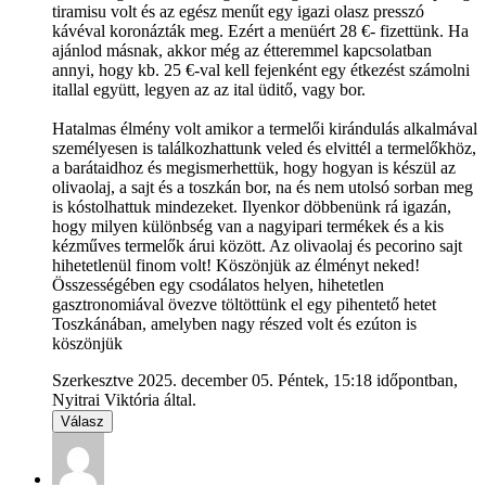
tiramisu volt és az egész menűt egy igazi olasz presszó
kávéval koronázták meg. Ezért a menüért 28 €- fizettünk. Ha
ajánlod másnak, akkor még az étteremmel kapcsolatban
annyi, hogy kb. 25 €-val kell fejenként egy étkezést számolni
itallal együtt, legyen az az ital üditő, vagy bor.
Hatalmas élmény volt amikor a termelői kirándulás alkalmával
személyesen is találkozhattunk veled és elvittél a termelőkhöz,
a barátaidhoz és megismerhettük, hogy hogyan is készül az
olivaolaj, a sajt és a toszkán bor, na és nem utolsó sorban meg
is kóstolhattuk mindezeket. Ilyenkor döbbenünk rá igazán,
hogy milyen különbség van a nagyipari termékek és a kis
kézműves termelők árui között. Az olivaolaj és pecorino sajt
hihetetlenül finom volt! Köszönjük az élményt neked!
Összességében egy csodálatos helyen, hihetetlen
gasztronomiával övezve töltöttünk el egy pihentető hetet
Toszkánában, amelyben nagy részed volt és ezúton is
köszönjük
Szerkesztve 2025. december 05. Péntek, 15:18 időpontban,
Nyitrai Viktória által.
Válasz