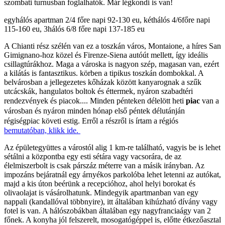
szombati turnusban foglalhatók. Már légkondi is van!
egyhálós apartman 2/4 főre napi 92-130 eu, kéthálós 4/6főre napi
115-160 eu, 3hálós 6/8 főre napi 137-185 eu
A Chianti rész szélén van ez a toszkán város, Montaione, a híres San
Gimignano-hoz közel és Firenze-Siena autóút mellett, így ideális
csillagtúrákhoz. Maga a városka is nagyon szép, magasan van, ezért
a kilátás is fantasztikus. körben a tipikus toszkán dombokkal. A
belvárosban a jellegezetes kőházak között kanyarognak a szűk
utcácskák, hangulatos boltok és éttermek, nyáron szabadtéri
rendezvények és piacok....
Minden pénteken délelött heti
piac
van a
városban és nyáron minden hónap első péntek délutánján
régiségpiac követi estig.
Erről a részről is írtam a régiós
bemutatóban, klikk ide.
Az épületegyüttes a várostól alig 1 km-re található, vagyis be is lehet
sétálni a központba egy esti sétára vagy vacsorára, de az
élelmiszerbolt is csak párszáz méterre van a másik irányban. Az
impozáns bejáratnál egy árnyékos parkolóba lehet letenni az autókat,
majd a kis úton beérünk a recepcióhoz, ahol helyi borokat és
olivaolajat is vásárolhatunk. Mindegyik apartmanban van egy
nappali (kandallóval többnyire), itt általában kihúzható dívány vagy
fotel is van. A hálószobákban általában egy nagyfranciaágy van 2
főnek. A konyha jól felszerelt, mosogatógéppel is, előtte étkezőasztal