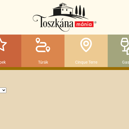
pek
Túrák
Cinque Terre
Gas