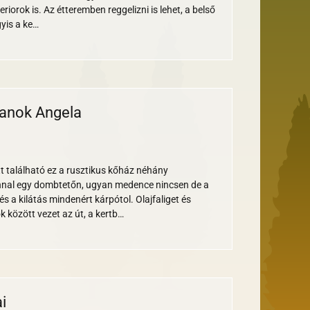
riorok is. Az étteremben reggelizni is lehet, a belső
yis a ke…
manok Angela
tt található ez a rusztikus kőház néhány
nal egy dombtetőn, ugyan medence nincsen de a
és a kilátás mindenért kárpótol. Olajfaliget és
k között vezet az út, a kertb…
i