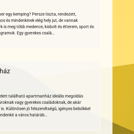
per egy kemping? Persze tiszta, rendezett,
os és mindenkinek elég hely jut, de vannak
 is meg több medence, kisbolt és étterem, sport és
ogramok. Egy gyerekes csalá…
ház
Nem
ya
ymentes
barát
ngerparti
turnusos
felett található apartmanház ideális megoldás
roknak vagy gyerekes családoknak, de akár
 is. Különösen jó felszereltségű, igényes belsőkkel
ndenkit a város határáb…