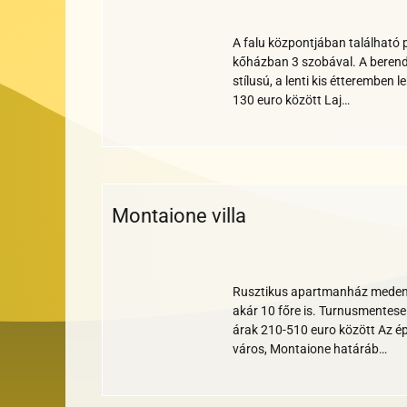
fi
turnusos
A falu központjában található pi
kőházban 3 szobával. A beren
stílusú, a lenti kis étteremben
130 euro között Laj…
Montaione villa
Wi-
Nem
Medence
Parkoló
Klíma
Bankkártya
Állatbarát
Nemdohányzó
Gyerekbarát
fi
turnusos
Rusztikus apartmanház meden
akár 10 főre is. Turnusmentese
árak 210-510 euro között Az ép
város, Montaione határáb…