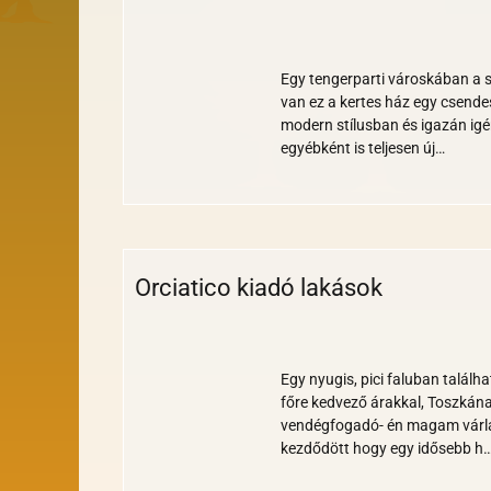
Wi-
Nem
Parkoló
Klíma
Reggeli
Bankkártya
Gyerekbarát
Tengerparti
fi
turnusos
Egy tengerparti városkában a s
van ez a kertes ház egy csende
modern stílusban és igazán ig
egyébként is teljesen új…
Orciatico kiadó lakások
Wi-
Nem
Klíma
Nemdohányzó
fi
turnusos
Egy nyugis, pici faluban találh
főre kedvező árakkal, Toszkán
vendégfogadó- én magam várla
kezdődött hogy egy idősebb h