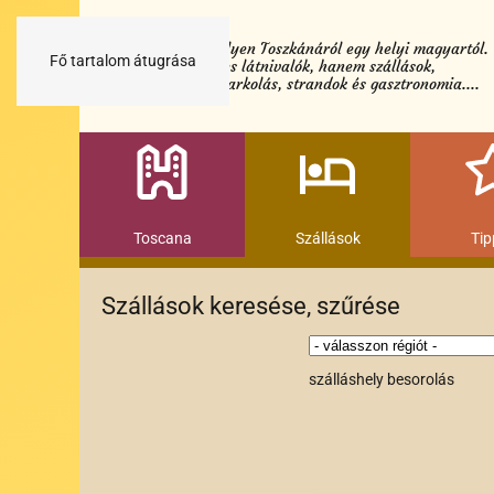
Minden egy helyen Toszkánáról egy helyi magyartól.
Fő tartalom átugrása
Nemcsak a híres látnivalók, hanem szállások,
múzeumok és parkolás, strandok és gasztronomia....
Toscana
Szállások
Tip
Szállások keresése, szűrése
szálláshely besorolás