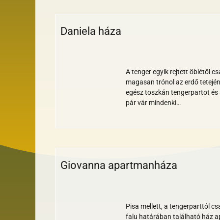
Daniela háza
Wi-
Medence
Parkoló
Klíma
Reggeli
Bankkártya
Akadálymentes
Állatbarát
fi
A tenger egyik rejtett öblétől c
magasan trónol az erdő tetején 
egész toszkán tengerpartot és 
pár vár mindenki…
Giovanna apartmanháza
Wi-
Medence
Parkoló
Klíma
Bankkártya
Nemdohányzó
Gyerekbarát
Tengerparti
fi
Pisa mellett, a tengerparttól c
falu határában található ház