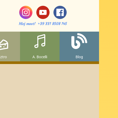
Hívj most! +39 331 8508 145
ztro
A. Bocelli
Blog