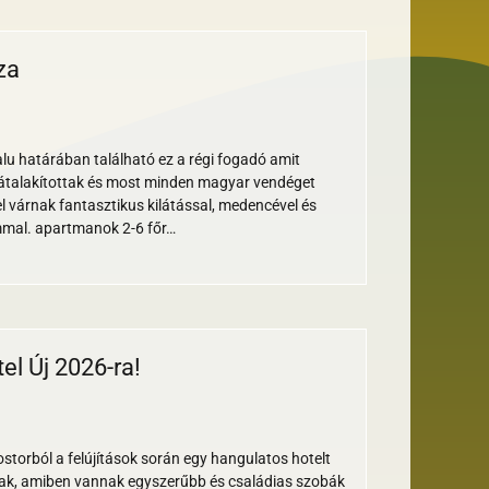
za
falu határában található ez a régi fogadó amit
átalakítottak és most minden magyar vendéget
el várnak fantasztikus kilátással, medencével és
mal. apartmanok 2-6 főr…
el Új 2026-ra!
Elektromos
Nem
ya
ymentes
barát
erekbarát
autó töltő
turnusos
lostorból a felújítások során egy hangulatos hotelt
ak, amiben vannak egyszerűbb és családias szobák