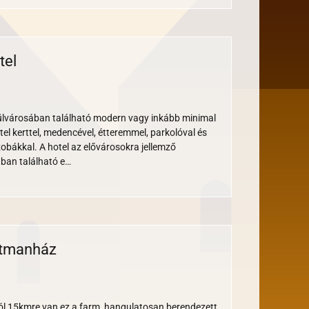
tel
Nem
ya
ymentes
barát
erekbarát
Széf
turnusos
ülvárosában található modern vagy inkább minimal
otel kerttel, medencével, étteremmel, parkolóval és
zobákkal. A hotel az elővárosokra jellemző
ban található e…
rtmanház
mentes
rát
ekbarát
ól 15kmre van ez a farm, hangulatosan berendezett