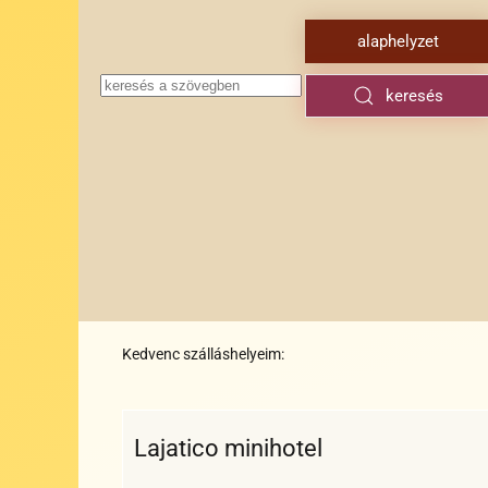
alaphelyzet
keresés
Kedvenc szálláshelyeim:
Lajatico minihotel
Wi-
Nem
Klíma
Étterem
Bankkártya
Széf