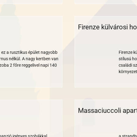
Firenze külvárosi ho
Wi-
Medence
Parkoló
Klíma
Reggeli
Étterem
Bankkárt
Akadál
Állat
Gy
fi
 ez a rusztikus épület nagyobb
Firenze k
urnus nélkül. A nagy kertben van
stílusú h
zoba 2 főre reggelivel napi 140
családi s
környezet
Massaciuccoli apa
Wi-
Medence
Parkoló
Klíma
Reggeli
Bankkártya
Akadály
Állatba
Gyer
fi
 panzió igényes szobákkal,
a strandt