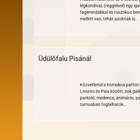
légkondival, (reggelivel) egy i
fagerendákkal és rusztikus bere
mellett van, tehát azoknak is…
Üdülőfalu Pisánál
Wi-
Medence
Parkoló
Klíma
Reggeli
Étterem
Bankkártya
Akadálymentes
Állatbarát
Gyerekbarát
Széf
Tengerparti
fi
Közvetlenül a homokos parton 
Livorno és Pisa között, sok gall
parkoló, medence, animácio, pa
turnusban foglalhatók…