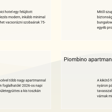
fi
ci hotel egy felújított
Mitől szu
dezés modern, inkább minimal
biztonság
 lehet vacsorázni szobaárak 75-
bungalowk
egyéb pr
Piombino apartman
Wi-
Medence
Parkoló
Klíma
Reggeli
Étterem
Bankkárt
Akadál
Állat
Te
fi
cével több nagy apartmannal
A kikötő 
n foglalhatók! 2026-os napi
nyáron pá
ületegyüttes a kis toszkán
tavasszal
várnak mi