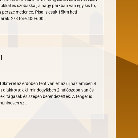
kkal és szobákkal, a nagy parkban van egy kis tó,
s persze medence. Pisa is csak 15km heti
árak: 2/3 főre 400-600…
i
10km-rel az erdőben fent van ez az új ház amiben 4
 alakítottak ki, mindegyikben 2 hálószoba van és
ek, tágasak és szépen berendezettek. A tenger is
óra,nincsen sz…