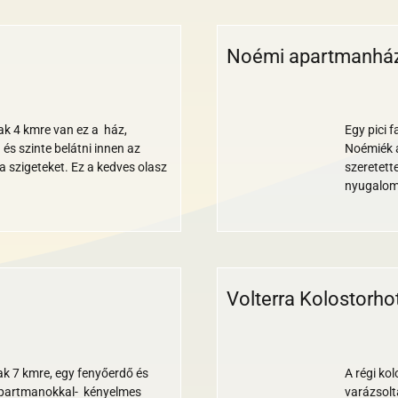
Noémi apartmanhá
Wi-
Medence
Bankkártya
Nemdohányzó
Gyerekbarát
fi
sak 4 kmre van ez a ház,
Egy pici 
és szinte belátni innen az
Noémiék 
a szigeteket. Ez a kedves olasz
szeretett
nyugalom
Volterra Kolostorhot
Wi-
Medence
Parkoló
Klíma
Reggeli
Étterem
Bankkárt
Akadál
Állat
Gy
fi
sak 7 kmre, egy fenyőerdő és
A régi ko
 apartmanokkal- kényelmes
varázsolt