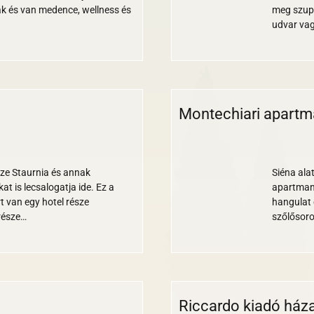
 és van medence, wellness és
meg szupe
udvar vag
Montechiari apart
Wi-
Nem
Parkoló
Állatbarát
Nemdohányzó
fi
turnusos
sze Staurnia és annak
Siéna ala
at is lecsalogatja ide. Ez a
apartman
t van egy hotel része
hangulat 
része…
szőlősoro
Riccardo kiadó háza