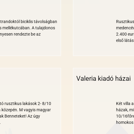
Wi-
Borospince
Medence
Állatbarát
fi
/ szőlő
trandoktól biciklis távolságban
Rusztikus
s mellékutcában. A tulajdonos
medencéve
ényesen rendezte be az
2.400 eur
első látá
Valeria kiadó házai
Wi-
Medence
Parkoló
fi
ató rusztikus lakások 2- 8/10
Két villa 
a közepén. M vagyis magyar
házak, mi
k Benneteket! Az úgy
10/16főre
…
homokos 