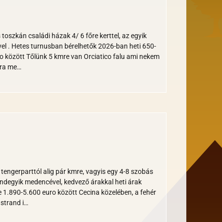
 toszkán családi házak 4/ 6 főre kerttel, az egyik
l . Hetes turnusban bérelhetők 2026-ban heti 650-
o között Tőlünk 5 kmre van Orciatico falu ami nekem
sra me…
a tengerparttól alig pár kmre, vagyis egy 4-8 szobás
ndegyik medencével, kedvező árakkal heti árak
 1.890-5.600 euro között Cecina közelében, a fehér
strand i…