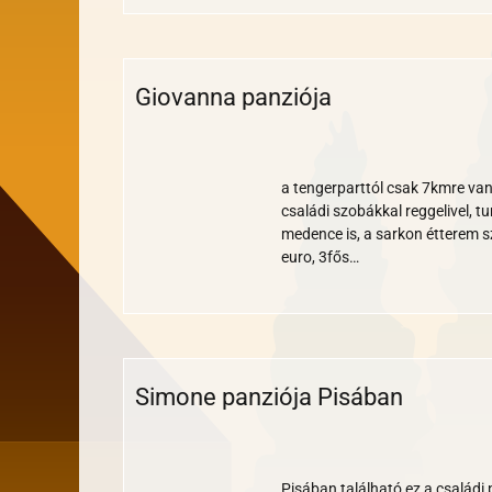
Giovanna panziója
Wi-
Nem
Medence
Parkoló
Klíma
Reggeli
Bankkártya
Nemdohányzó
fi
turnusos
a tengerparttól csak 7kmre van
családi szobákkal reggelivel, t
medence is, a sarkon étterem s
euro, 3fős…
Simone panziója Pisában
Wi-
Nem
Parkoló
Reggeli
Bankkártya
Akadálymentes
Nemdohányzó
fi
turnusos
Pisában található ez a családi