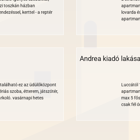
gazi toszkán házban
apartmano
ndezéssel, kerttel - a reptér
lovarda é
apartman
Andrea kiadó lakása
Nem
Medence
Parkoló
Állatbarát
Gyerekbarát
turnusos
található ez az üdülőközpont
Luccától 
ériás szoba, étterem, játszótér,
apartmant
rkoló. vasárnapi hetes
max 5 fős
csak fél 