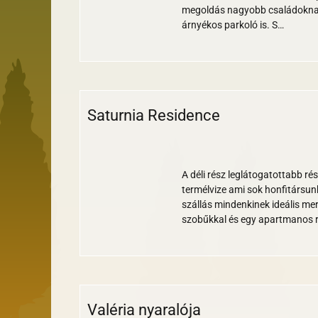
megoldás nagyobb családoknak
árnyékos parkoló is. S…
Saturnia Residence
Wi-
Nem
Medence
Parkoló
Klíma
Reggeli
Étterem
Bankkártya
Állatbarát
Gyerekbarát
fi
turnusos
A déli rész leglátogatottabb ré
termélvize ami sok honfitársunk
szállás mindenkinek ideális mer
szobűkkal és egy apartmanos 
Valéria nyaralója