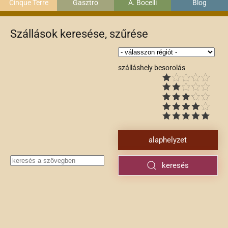
Cinque Terre
Gasztro
A. Bocelli
Blog
Szállások keresése, szűrése
szálláshely besorolás
alaphelyzet
keresés