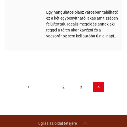
Egy hangulatos olasz városban található
ez a két egybenyitható lakás amit szépen
felújítottak. Ideális megoldás annak aki
reggel a téren akar kávézni és a
vacsorához sem kell autóba ülnie. napi…
1
2
3
4
ugrás az oldal tetejére