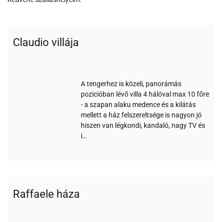
Claudio villája
Wi-
Medence
Parkoló
Klíma
Nemdohányzó
fi
A tengerhez is közeli, panorámás
pozicióban lévő villa 4 hálóval max 10 főre
- a szapan alaku medence és a kilátás
mellett a ház felszereltsége is nagyon jó
hiszen van légkondi, kandaló, nagy TV és
i…
Raffaele háza
Wi-
Medence
Parkoló
Klíma
Széf
fi