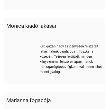
Monica kiadó lakásai
Wi-
Klíma
Nemdohányzó
fi
Két igazán nagy és igényesen felszerelt
lakás nálunk Lajaticoban, Toszkána
közepén. Teljesen felújított, minden
kényelemmel felszerelt apartmanok
mosogatógéppel, légkondival. Innen lehet
menni gyalog…
Marianna fogadója
Wi-
Nem
Medence
Parkoló
Reggeli
Étterem
Bankkártya