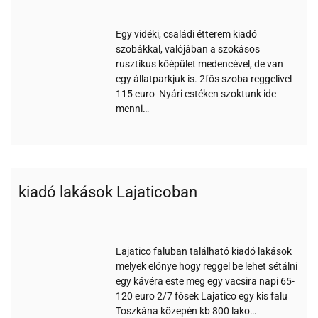
fi
turnusos
Egy vidéki, családi étterem kiadó
szobákkal, valójában a szokásos
rusztikus kőépület medencével, de van
egy állatparkjuk is. 2fős szoba reggelivel
115 euro Nyári estéken szoktunk ide
menni…
kiadó lakások Lajaticoban
Wi-
Parkoló
Nemdohányzó
fi
Lajatico faluban található kiadó lakások
melyek előnye hogy reggel be lehet sétálni
egy kávéra este meg egy vacsira napi 65-
120 euro 2/7 fősek Lajatico egy kis falu
Toszkána közepén kb 800 lako…