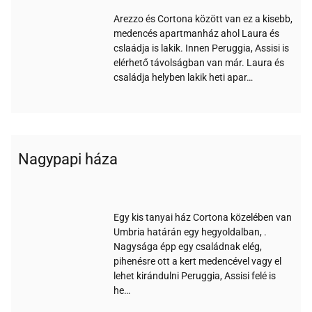
Arezzo és Cortona között van ez a kisebb,
medencés apartmanház ahol Laura és
cslaádja is lakik. Innen Peruggia, Assisi is
elérhető távolságban van már. Laura és
családja helyben lakik heti apar…
Nagypapi háza
Wi-
Medence
Parkoló
Állatbarát
Gyerekbarát
fi
Egy kis tanyai ház Cortona közelében van
Umbria határán egy hegyoldalban, .
Nagysága épp egy családnak elég,
pihenésre ott a kert medencével vagy el
lehet kirándulni Peruggia, Assisi felé is
he…