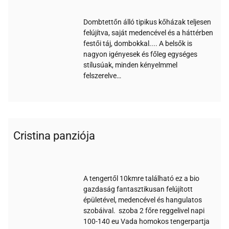
Dombtettőn álló tipikus kőházak teljesen
felújítva, saját medencével és a háttérben
festői táj, dombokkal.... A belsők is
nagyon igényesek és főleg egységes
stílusúak, minden kényelmmel
felszerelve…
Cristina panziója
Nem
Medence
Parkoló
Reggeli
Bankkártya
turnusos
A tengertől 10kmre található ez a bio
gazdaság fantasztikusan felújított
épületével, medencével és hangulatos
szobáival. szoba 2 főre reggelivel napi
100-140 eu Vada homokos tengerpartja