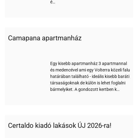
é…
Camapana apartmanház
Wi-
Medence
Parkoló
Akadálymentes
Állatbarát
Gyerekbarát
fi
Egy kisebb apartmanház 3 apartmannal
és medencével ami egy Volterra közeli falu
határában található - ideális kisebb baráti
társaságoknak de külön is lehet foglalni
bármelyiket. A gondozott kertben k…
Certaldo kiadó lakások ÚJ 2026-ra!
Wi-
Nem
Klíma
Étterem
Nemdohányzó
fi
turnusos