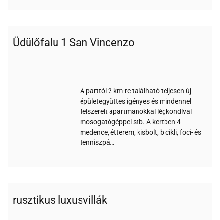
Üdülőfalu 1 San Vincenzo
Wi-
Medence
Parkoló
Klíma
Reggeli
Étterem
Bankkártya
Akadálymentes
Állatbarát
Nemdohányzó
Gyerekbarát
Elektromos
fi
Széf
Tengerparti
autó töltő
A parttól 2 km-re található teljesen új
épületegyüttes igényes és mindennel
felszerelt apartmanokkal légkondival
mosogatógéppel stb. A kertben 4
medence, étterem, kisbolt, bicikli, foci- és
tenniszpá…
rusztikus luxusvillák
Wi-
Medence
Parkoló
Klíma
Bankkártya
Állatbarát
Gyerekbarát
Széf
fi