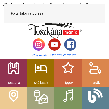
Minden egy helyen Toszkánáról egy helyi magyartól. Nemcsak a
híres látnivalók, hanem szállások, múzeumok és parkolás, strandok
és gasztronomia....
Fő tartalom átugrása
Hívj most! +39 331 8508 145
Toscana
Szállások
Tippek
Túrák