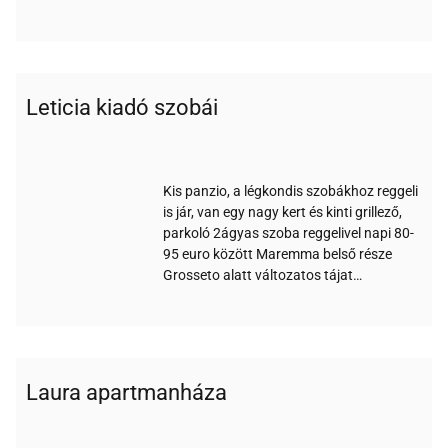
Leticia kiadó szobái
Wi-
Nem
Parkoló
Klíma
Reggeli
Széf
fi
turnusos
Kis panzio, a légkondis szobákhoz reggeli
is jár, van egy nagy kert és kinti grillező,
parkoló 2ágyas szoba reggelivel napi 80-
95 euro között Maremma belső része
Grosseto alatt változatos tájat…
Laura apartmanháza
Parkoló