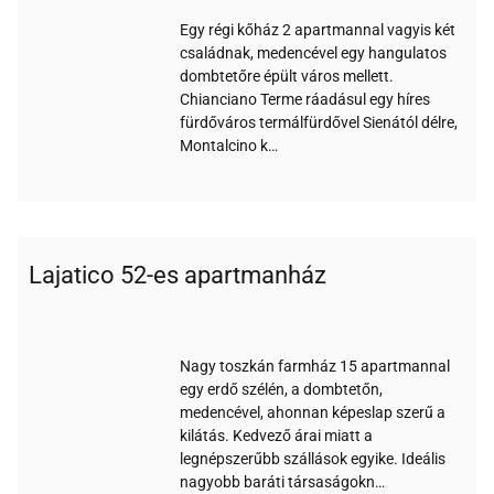
Egy régi kőház 2 apartmannal vagyis két
családnak, medencével egy hangulatos
dombtetőre épült város mellett.
Chianciano Terme ráadásul egy híres
fürdőváros termálfürdővel Sienától délre,
Montalcino k…
Lajatico 52-es apartmanház
Wi-
Medence
Parkoló
Klíma
Bankkártya
Akadálymentes
Gyerekbarát
fi
Nagy toszkán farmház 15 apartmannal
egy erdő szélén, a dombtetőn,
medencével, ahonnan képeslap szerű a
kilátás. Kedvező árai miatt a
legnépszerűbb szállások egyike. Ideális
nagyobb baráti társaságokn…